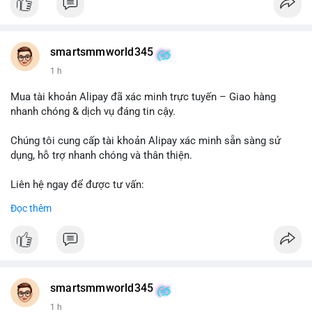
#buywalmartselleraccounts
#walmartseller
#ecommercesolutions
smartsmmworld345
1 h
Mua tài khoản Alipay đã xác minh trực tuyến – Giao hàng
nhanh chóng & dịch vụ đáng tin cậy.
Chúng tôi cung cấp tài khoản Alipay xác minh sẵn sàng sử
dụng, hỗ trợ nhanh chóng và thân thiện.
Liên hệ ngay để được tư vấn:
Telegram: @SmartSMMworld
Đọc thêm
WhatsApp: +1 (605) 963-3652
#buyverifiedalipayaccounts
smartsmmworld345
1 h