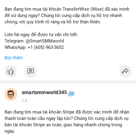
Bạn đang tìm mua tài khoản TransferWise (Wise) đã xác minh
để sử dụng ngay? Chúng tôi cung cấp dịch vụ hỗ trợ nhanh
chóng, với quy trình rõ ràng và hỗ trợ thân thiện.
Liên hệ ngay để được tư vấn chi tiết:
Telegram: @SmartSMMworld
WhatsApp: +1 (605) 963-3652
Đọc thêm
Lưu ý: Việc mua bán tài khoản có thể vi phạm điều khoản dịch
vụ của Wise. Hãy cân nhắc kỹ trước khi quyết định.
#wise
#transferwise
#taikhoanxacminh
#dichvutaichinh
smartsmmworld345
1 h
Bạn đang tìm mua tài khoản Stripe đã được xác minh để nhận
thanh toán toàn cầu ngay lập tức? Chúng tôi cung cấp dịch vụ
bán tài khoản Stripe an toàn, giao hàng nhanh chóng trong
ngày.