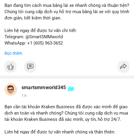
bán ngắn hạn có thể xuất hiện, gây biến động giá. Ngược lại,
Bạn đang tìm cách mua bằng lái xe nhanh chóng và thuận tiện?
nếu chuyển sang ví lạnh, tín hiệu này cho thấy niềm tin nắm giữ
Chúng tôi cung cấp dịch vụ hỗ trợ mua bằng lái xe với quy trình
của nhà đầu tư lớn vẫn còn vững chắc.
đơn giản, tiết kiệm thời gian.
Lời khuyên cho nhà đầu tư nhỏ lẻ: Theo dõi sát các giao dịch
Liên hệ ngay để được tư vấn chi tiết:
tiếp theo từ địa chỉ này để xác định điểm đến của dòng tiền.
Telegram: @SmartSMMworld
Tránh hành động theo cảm xúc; hãy dựa trên dữ liệu xác nhận
WhatsApp: +1 (605) 963-3652
và quản lý rủi ro chặt chẽ trong bối cảnh biến động có thể gia
Đọc thêm
tăng.
#muabanglaixe
#dichvulambang
#hosonhanhchong
#87917btc
#572kusd
#vilanh
#tichluydaihan
#btcmempool
smartsmmworld345
1 h
Bạn cần tài khoản Kraken Business đã được xác minh để giao
dịch an toàn và nhanh chóng? Chúng tôi cung cấp dịch vụ mua
tài khoản Kraken Business đã xác minh, uy tín, hỗ trợ 24/7.
Liên hệ ngay để được tư vấn nhanh chóng và thân thiện: