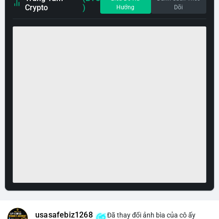
Crypto
)
Hướng
Dõi
usasafebiz1268
Đã thay đổi ảnh bìa của cô ấy