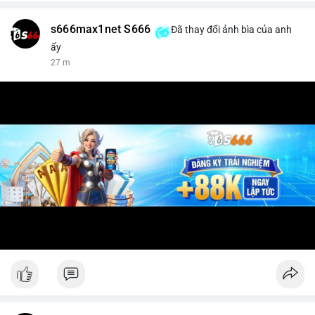
s666max1net S666
Đã thay đổi ảnh bìa của anh
ấy
27 m