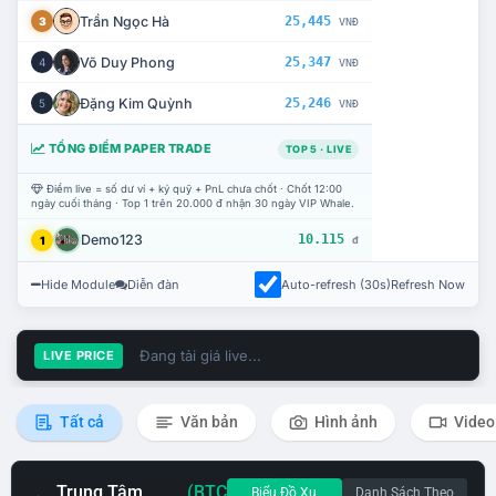
Trần Ngọc Hà
25,445
3
VNĐ
Võ Duy Phong
25,347
4
VNĐ
Đặng Kim Quỳnh
25,246
5
VNĐ
TỔNG ĐIỂM PAPER TRADE
TOP 5 · LIVE
Điểm live = số dư ví + ký quỹ + PnL chưa chốt · Chốt 12:00
ngày cuối tháng · Top 1 trên 20.000 đ nhận 30 ngày VIP Whale.
Demo123
10.115
1
đ
Hide Module
Diễn đàn
Auto-refresh (30s)
Refresh Now
Đang tải giá live...
LIVE PRICE
Tất cả
Văn bản
Hình ảnh
Video
Trung Tâm
(BTC
Biểu Đồ Xu
Danh Sách Theo