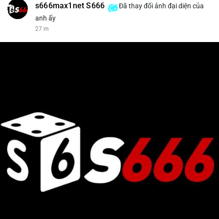
s666max1net S666
Đã thay đổi ảnh đại diện của
anh ấy
27 m