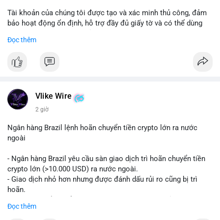
Tài khoản của chúng tôi được tạo và xác minh thủ công, đảm
bảo hoạt động ổn định, hỗ trợ đầy đủ giấy tờ và có thể dùng
ngay cho doanh nghiệp của bạn.
Đọc thêm
Liên hệ ngay để được tư vấn và hỗ trợ nhanh nhất:
Telegram: @SmartSMMworld
WhatsApp: +1 (605) 963-3652
#buyverifiedstripeaccounts
#stripeaccounts
#paymentgateway
Vlike Wire
2 giờ
Ngân hàng Brazil lệnh hoãn chuyển tiền crypto lớn ra nước
ngoài
- Ngân hàng Brazil yêu cầu sàn giao dịch trì hoãn chuyển tiền
crypto lớn (>10.000 USD) ra nước ngoài.
- Giao dịch nhỏ hơn nhưng được đánh dấu rủi ro cũng bị trì
hoãn.
- Quy định nhằm kiểm soát dòng tiền, ngăn chặn rửa tiền.
Đọc thêm