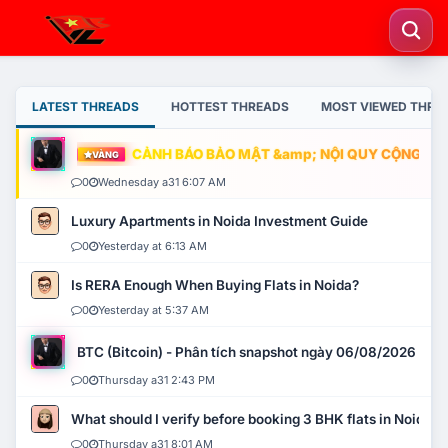
LATEST THREADS
HOTTEST THREADS
MOST VIEWED THRE
CẢNH BÁO BẢO MẬT &amp; NỘI QUY CỘNG ĐỒNG
VÀNG
0
Wednesday a31 6:07 AM
Luxury Apartments in Noida Investment Guide
0
Yesterday at 6:13 AM
Is RERA Enough When Buying Flats in Noida?
0
Yesterday at 5:37 AM
BTC (Bitcoin) - Phân tích snapshot ngày 06/08/2026
0
Thursday a31 2:43 PM
What should I verify before booking 3 BHK flats in Noida?
0
Thursday a31 8:01 AM