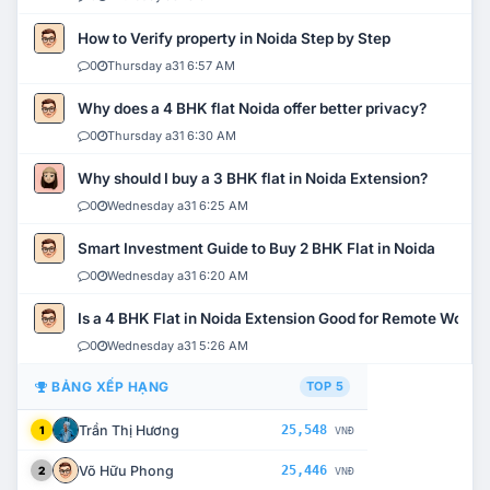
How to Verify property in Noida Step by Step
0
Thursday a31 6:57 AM
Why does a 4 BHK flat Noida offer better privacy?
0
Thursday a31 6:30 AM
Why should I buy a 3 BHK flat in Noida Extension?
0
Wednesday a31 6:25 AM
Smart Investment Guide to Buy 2 BHK Flat in Noida
0
Wednesday a31 6:20 AM
Is a 4 BHK Flat in Noida Extension Good for Remote Work?
0
Wednesday a31 5:26 AM
BẢNG XẾP HẠNG
TOP 5
Trần Thị Hương
25,548
1
VNĐ
Võ Hữu Phong
25,446
2
VNĐ