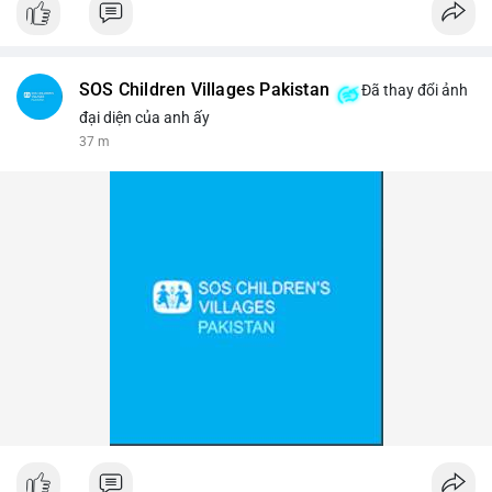
#binancesquare
#cryptonews
#btc
$btc
SOS Children Villages Pakistan
Đã thay đổi ảnh
#vlikevn
#titanbot
đại diện của anh ấy
37 m
📰 Nguồn: Cointelegraph