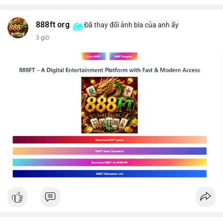
$btc
#289btc
#chuyenvilon
#giaodichchuaxacnhan
#biendongcung
#mucgia64963
#vlikevn
#titanbot
888ft org
Đã thay đổi ảnh bìa của anh ấy
3 giờ
📰 Nguồn: CoinDesk