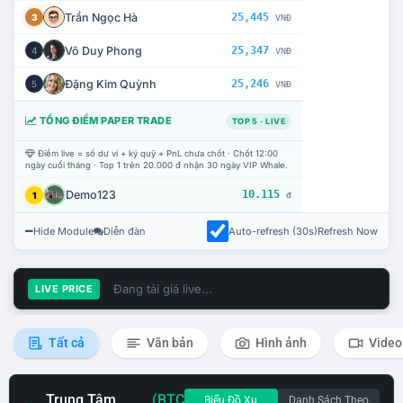
Trần Ngọc Hà
25,445
3
VNĐ
Võ Duy Phong
25,347
4
VNĐ
Đặng Kim Quỳnh
25,246
5
VNĐ
TỔNG ĐIỂM PAPER TRADE
TOP 5 · LIVE
Điểm live = số dư ví + ký quỹ + PnL chưa chốt · Chốt 12:00
ngày cuối tháng · Top 1 trên 20.000 đ nhận 30 ngày VIP Whale.
Demo123
10.115
1
đ
Hide Module
Diễn đàn
Auto-refresh (30s)
Refresh Now
Đang tải giá live...
LIVE PRICE
Tất cả
Văn bản
Hình ảnh
Video
Trung Tâm
(BTC
Biểu Đồ Xu
Danh Sách Theo