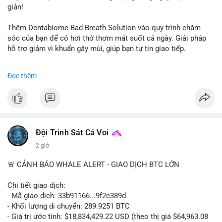
giản!
📰 Nguồn: CoinDesk
Thêm Dentabiome Bad Breath Solution vào quy trình chăm
sóc của bạn để có hơi thở thơm mát suốt cả ngày. Giải pháp
hỗ trợ giảm vi khuẩn gây mùi, giúp bạn tự tin giao tiếp.
Bắt đầu ngay hôm nay với bước chăm sóc nhỏ nhưng hiệu quả
Đọc thêm
lớn cho nụ cười khỏe mạnh.
#dentabiome
#badbreathsolution
#hoithothommat
#chamsocrangmieng
#suckhoerangmieng
#nucuoitutin
Đội Trinh Sát Cá Voi
2 giờ
🚨 CẢNH BÁO WHALE ALERT - GIAO DỊCH BTC LỚN
Chi tiết giao dịch:
- Mã giao dịch: 33b91166...9f2c389d
- Khối lượng di chuyển: 289.9251 BTC
- Giá trị ước tính: $18,834,429.22 USD (theo thị giá $64,963.08