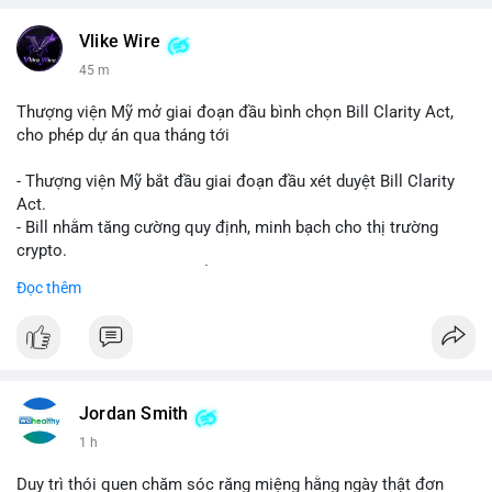
Vlike Wire
45 m
Thượng viện Mỹ mở giai đoạn đầu bình chọn Bill Clarity Act,
cho phép dự án qua tháng tới
- Thượng viện Mỹ bắt đầu giai đoạn đầu xét duyệt Bill Clarity
Act.
- Bill nhằm tăng cường quy định, minh bạch cho thị trường
crypto.
- Đạt 60 phiếu cần thiết để tiến tới tháng tới.
Đọc thêm
- Bill có thể ảnh hưởng pháp lý, hoạt động của các đồng tiền kỹ
thuật số.
#binancesquare
#cryptonews
#regulation
#ussenate
#clarityact
Jordan Smith
$btc $eth
1 h
#vlikevn
#titanbot
Duy trì thói quen chăm sóc răng miệng hằng ngày thật đơn