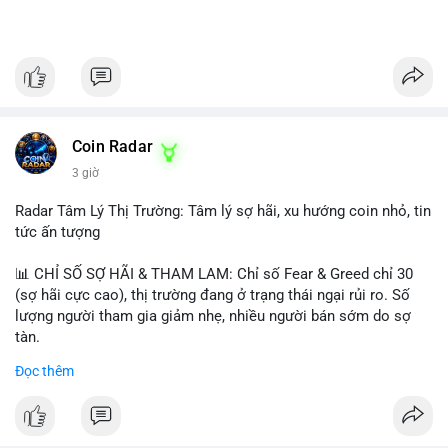
Coin Radar
3 giờ
Radar Tâm Lý Thị Trường: Tâm lý sợ hãi, xu hướng coin nhỏ, tin
tức ấn tượng
📊 CHỈ SỐ SỢ HÃI & THAM LAM: Chỉ số Fear & Greed chỉ 30
(sợ hãi cực cao), thị trường đang ở trạng thái ngại rủi ro. Số
lượng người tham gia giảm nhẹ, nhiều người bán sớm do sợ
tàn.
Đọc thêm
📈 XU HƯỚNG TÌM KIẾM & THẢO LUẬN: Biconomy (BICO),
Pudgy Penguins (PENGU), Bitcoin SV (BSV) và Kaspa (KAS) là
coin được tìm kiếm nhiều nhất. Chủ đề NFT (Pudgy Penguins),
AI (Hyperliquid) và ổn định (BSV) nổi bật.