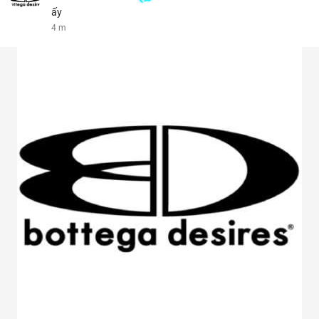
ấy
4 m