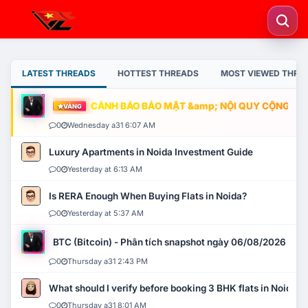
LATEST THREADS
HOTTEST THREADS
MOST VIEWED THRE
CẢNH BÁO BẢO MẬT &amp; NỘI QUY CỘNG ĐỒNG
VÀNG
0
Wednesday a31 6:07 AM
Luxury Apartments in Noida Investment Guide
0
Yesterday at 6:13 AM
Is RERA Enough When Buying Flats in Noida?
0
Yesterday at 5:37 AM
BTC (Bitcoin) - Phân tích snapshot ngày 06/08/2026
0
Thursday a31 2:43 PM
What should I verify before booking 3 BHK flats in Noida?
0
Thursday a31 8:01 AM