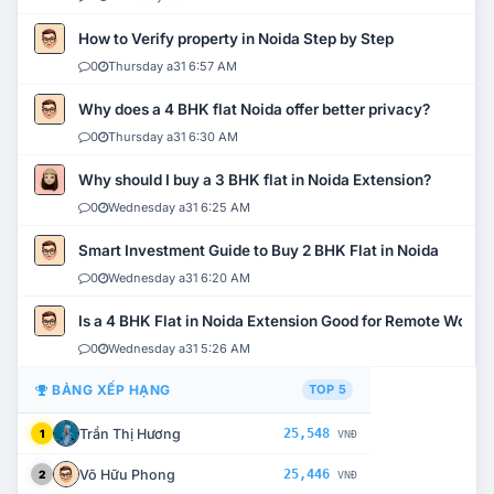
How to Verify property in Noida Step by Step
0
Thursday a31 6:57 AM
Why does a 4 BHK flat Noida offer better privacy?
0
Thursday a31 6:30 AM
Why should I buy a 3 BHK flat in Noida Extension?
0
Wednesday a31 6:25 AM
Smart Investment Guide to Buy 2 BHK Flat in Noida
0
Wednesday a31 6:20 AM
Is a 4 BHK Flat in Noida Extension Good for Remote Work?
0
Wednesday a31 5:26 AM
BẢNG XẾP HẠNG
TOP 5
Trần Thị Hương
25,548
1
VNĐ
Võ Hữu Phong
25,446
2
VNĐ