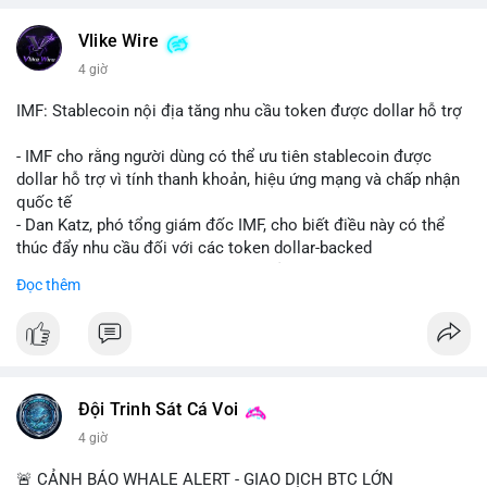
💬 DÒNG CHẢY TIN TỨC & TRUYỀN THÔNG: Bàn tán trên
Vlike Wire
Binance Square tập trung vào lệnh kẹp, dự báo NVDA và Musk
4 giờ
Starship 13. Telegram nhấn mạnh luật mới tại Brazil và tranh
luận về Clearity Act.
IMF: Stablecoin nội địa tăng nhu cầu token được dollar hỗ trợ
💡 NHẬN ĐỊNH & KHUYẾN NGHỊ: Tâm lý ngắn hạn vẫn tiêu
- IMF cho rằng người dùng có thể ưu tiên stablecoin được
cực do sợ hãi, nhưng xu hướng coin nhỏ và tin tức AI/NVIDA
dollar hỗ trợ vì tính thanh khoản, hiệu ứng mạng và chấp nhận
có thể tạo cơ hội mua sớm. Cần theo dõi sự thay đổi trong
quốc tế
chính sách crypto Mỹ.
- Dan Katz, phó tổng giám đốc IMF, cho biết điều này có thể
thúc đẩy nhu cầu đối với các token dollar-backed
📊 Nguồn: Radar Tâm Lý Thị Trường
- Nhận định được đưa ra trong bối cảnh các quốc gia phát
Đọc thêm
triển stablecoin nội địa
$btc $eth
#vlikevn
#titanbot
Đội Trinh Sát Cá Voi
📰 Nguồn: Cointelegraph
4 giờ
🚨 CẢNH BÁO WHALE ALERT - GIAO DỊCH BTC LỚN