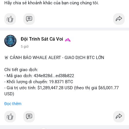
ra.
Hãy chia sẻ khoảnh khắc của bạn cùng chúng tôi.
Lời khuyên cho nhà đầu tư nhỏ lẻ: Quan sát dòng tiền vào/ra
các sàn lớn trong 24-48 giờ tới. Tránh hành động theo cảm
tính; nếu giá giảm nhẹ do tâm lý, có thể là cơ hội nhưng cần
quản lý rủi ro chặt chẽ. Không nên sử dụng đòn bẩy cao trong
thời điểm này.
Đội Trinh Sát Cá Voi
5 giờ
#61dot37btc
#chuyenvilanh
#tichluydaihan
#btcmempool
#aplucban
🚨 CẢNH BÁO WHALE ALERT - GIAO DỊCH BTC LỚN
Chi tiết giao dịch:
- Mã giao dịch: 434e828d...ed38b822
- Khối lượng di chuyển: 19.8371 BTC
- Giá trị ước tính: $1,289,447.28 USD (theo thị giá $65,001.77
USD)
- Thời gian: 05:19:14 2026-08-08 UTC
Đọc thêm
Nhận định phân tích:
Giao dịch gần 1.3 triệu USD được thực hiện trong khung giờ
thanh khoản thấp (sáng sớm UTC) cho thấy chủ ví có chủ đích