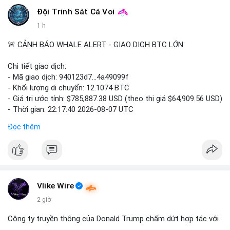
Đội Trinh Sát Cá Voi
1 h
🚨 CẢNH BÁO WHALE ALERT - GIAO DỊCH BTC LỚN
Chi tiết giao dịch:
- Mã giao dịch: 940123d7...4a49099f
- Khối lượng di chuyển: 12.1074 BTC
- Giá trị ước tính: $785,887.38 USD (theo thị giá $64,909.56 USD)
- Thời gian: 22:17:40 2026-08-07 UTC
Đọc thêm
Nhận định phân tích hành vi của Cá voi dựa trên giao dịch này:
Khối lượng 12.1 BTC tương đương gần 786 nghìn USD được di
chuyển trong một giao dịch chưa xác nhận duy nhất. Mức giá
$64,909.56 đang nằm gần vùng kháng cự tâm lý quan trọng.
Động thái này có thể là bước chuẩn bị thanh khoản để bán ra,
hoặc tái phân bổ tài sản giữa các ví nóng nhằm tối ưu phí giao
Vlike Wire
dịch. Việc di chuyển một phần nhỏ trong tổng nắm giữ cho
2 giờ
thấy cá voi đang thăm dò thanh khoản thị trường trước khi có
hành động lớn hơn.
Công ty truyền thông của Donald Trump chấm dứt hợp tác với