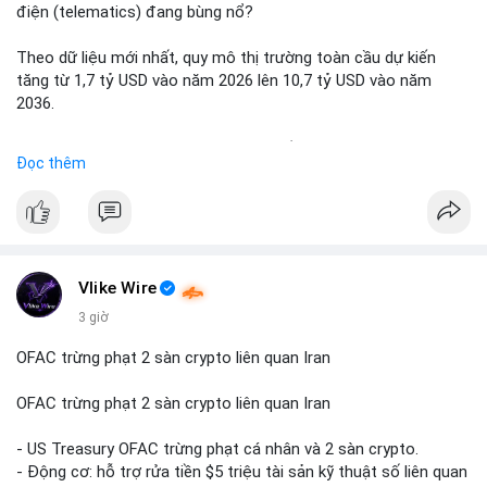
chốt lời; ngược lại, nếu vào ví mới không hoạt động, đó là tín
điện (telematics) đang bùng nổ?
hiệu gom hàng chiến lược.
Theo dữ liệu mới nhất, quy mô thị trường toàn cầu dự kiến
Lời khuyên: Nhà đầu tư nhỏ lẻ nên quan sát thêm 2-4 giờ sau
tăng từ 1,7 tỷ USD vào năm 2026 lên 10,7 tỷ USD vào năm
khi giao dịch được xác nhận, tránh hành động theo cảm xúc.
2036.
Xác minh địa chỉ ví đích trước khi đưa ra quyết định vào lệnh,
ưu tiên quản trị rủi ro trong giai đoạn biến động mạnh.
Mức tăng trưởng này tương ứng với tốc độ tăng trưởng kép
Đọc thêm
hàng năm (CAGR) ấn tượng lên tới 20,2%.
#99dot6btc
#capvoichuyentien
#vilanhtichluy
#aplucban
#btcmempool65k
Điều gì đang thúc đẩy sự tăng trưởng vượt bậc này? Hãy cùng
theo dõi các phân tích chuyên sâu về xu hướng công nghệ và
nhu cầu thị trường trong thời gian tới.
Vlike Wire
3 giờ
OFAC trừng phạt 2 sàn crypto liên quan Iran
OFAC trừng phạt 2 sàn crypto liên quan Iran
- US Treasury OFAC trừng phạt cá nhân và 2 sàn crypto.
- Động cơ: hỗ trợ rửa tiền $5 triệu tài sản kỹ thuật số liên quan