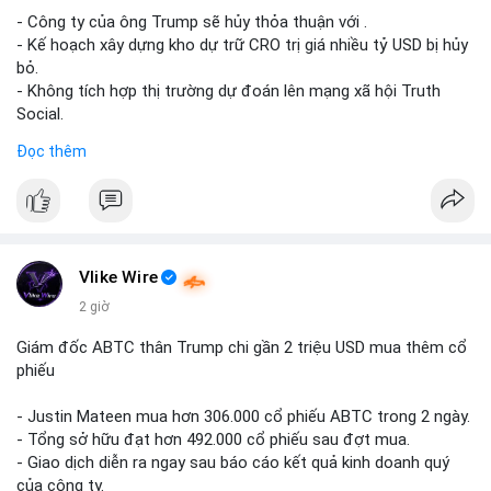
Lời khuyên cho nhà đầu tư nhỏ lẻ: Theo dõi xác nhận giao dịch
- Công ty của ông Trump sẽ hủy thỏa thuận với .
và dòng tiền tiếp theo từ ví nguồn. Khối lượng này chưa đủ tạo
- Kế hoạch xây dựng kho dự trữ CRO trị giá nhiều tỷ USD bị hủy
áp lực bán mạnh, nhưng nếu xuất hiện thêm 2-3 giao dịch
bỏ.
tương tự trong 24 giờ tới, khả năng cao là sóng điều chỉnh
- Không tích hợp thị trường dự đoán lên mạng xã hội Truth
ngắn hạn. Giữ tỷ trọng danh mục hợp lý, tránh FOMO mua đuổi
Social.
ở vùng giá hiện tại.
Đọc thêm
#binancesquare
#cryptonews
#cro
#trump
#truthsocial
#12dot1btc
#786kusd
#dichuyenvinuong
#khangcu64900
#mempoolbtc
$cro
#vlikevn
#titanbot
Vlike Wire
📰 Nguồn: Cointelegraph
2 giờ
Giám đốc ABTC thân Trump chi gần 2 triệu USD mua thêm cổ
phiếu
- Justin Mateen mua hơn 306.000 cổ phiếu ABTC trong 2 ngày.
- Tổng sở hữu đạt hơn 492.000 cổ phiếu sau đợt mua.
- Giao dịch diễn ra ngay sau báo cáo kết quả kinh doanh quý
của công ty.