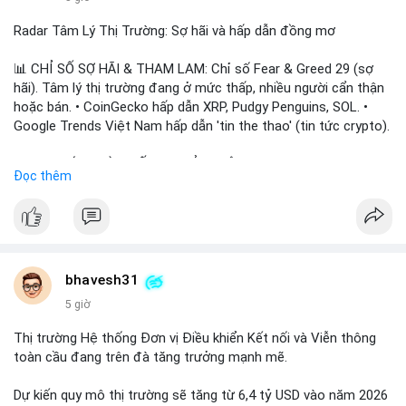
Radar Tâm Lý Thị Trường: Sợ hãi và hấp dẫn đồng mơ
📊 CHỈ SỐ SỢ HÃI & THAM LAM: Chỉ số Fear & Greed 29 (sợ
hãi). Tâm lý thị trường đang ở mức thấp, nhiều người cẩn thận
hoặc bán. • CoinGecko hấp dẫn XRP, Pudgy Penguins, SOL. •
Google Trends Việt Nam hấp dẫn 'tin the thao' (tin tức crypto).
📈 XU HƯỚNG TÌM KIẾM & THẢO LUẬN: • XRP, SOL, PENGU,
Đọc thêm
ONDO, CASHCAT. • Chủ đề 'tô thị ty na' (tỷ giá) và 'giao thông'
(giao thông tài chính). • Bàn tán Binance Square tập trung vào
BTC breakout và lệnh long/short.
💬 DÒNG CHẢY TIN TỨC & TRUYỀN THÔNG: • Trump khẳng
định crypto là 'vấn đề lớn' giúp giảm áp lực USD. • Binance hỗ
bhavesh31
trợ cổ phiếu Apple/IBM. • Bài đăng hấp dẫn về $HFT, $SKYAI,
5 giờ
$BICO. • Tin nhắn cảnh báo về hack North Korea (Bybit).
Thị trường Hệ thống Đơn vị Điều khiển Kết nối và Viễn thông
💡 NHẬN ĐỊNH & KHUYẾN NGHỊ: Tâm lý thị trường đang phân
toàn cầu đang trên đà tăng trưởng mạnh mẽ.
cực. Sợ hãi do chỉ số thấp, nhưng hấp dẫn từ xu hướng meme
coin (PENGU, CASHCAT) và tin cậy từ các dự án lớn (BTC,
Dự kiến quy mô thị trường sẽ tăng từ 6,4 tỷ USD vào năm 2026