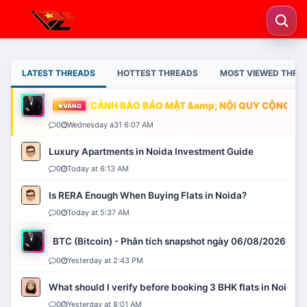
LATEST THREADS
HOTTEST THREADS
MOST VIEWED THRE
CẢNH BÁO BẢO MẬT &amp; NỘI QUY CỘNG ĐỒN
VÀNG
0
Wednesday a31 6:07 AM
Luxury Apartments in Noida Investment Guide
0
Today at 6:13 AM
Is RERA Enough When Buying Flats in Noida?
0
Today at 5:37 AM
BTC (Bitcoin) - Phân tích snapshot ngày 06/08/2026
0
Yesterday at 2:43 PM
What should I verify before booking 3 BHK flats in Noida?
0
Yesterday at 8:01 AM