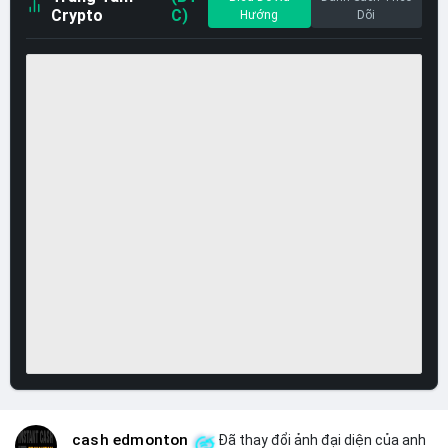
Crypto
C)
Hướng
Dõi
cash edmonton
Đã thay đổi ảnh đại diện của anh