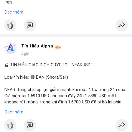
Iran.
- Các sàn bị cấm hoạt động, tài khoản bị khóa.
Đọc thêm
- Tác động: rủi ro cho thị trường crypto, tăng áp lực pháp lý.
#binancesquare
#cryptonews
#ofac
#ussanctions
#iran
$btc $eth
Tín Hiệu Alpha
#vlikevn
#titanbot
4 giờ
📰 Nguồn: Cointelegraph
🔮 TÍN HIỆU GIAO DỊCH CRYPTO - NEARUSDT
Loại tín hiệu: 🔴 BÁN (Short/Sell)
NEAR đang chịu áp lực giảm mạnh khi mất 4.1% trong 24h qua.
Giá hiện tại 1.5910 USD chỉ cách đáy 24h 1.5880 USD một
khoảng rất mỏng, trong khi đỉnh 1.6700 USD đã bị bỏ lại phía
sau. Biên độ dao động ngày đạt 4.9%, cho thấy phe bán đang
Đọc thêm
kiểm soát hoàn toàn. Khối lượng giao dịch 10.29 triệu NEAR
không đủ lớn để tạo lực đỡ, xác nhận xu hướng đi xuống đang
tiếp diễn.