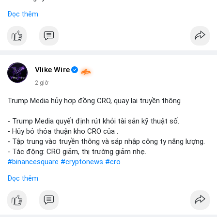
Đọc thêm
#abtc
#cryptonews
#stockmarket
#trump
$btc $eth
#vlikevn
#titanbot
Vlike Wire
📰 Nguồn: CoinDesk
2 giờ
Trump Media hủy hợp đồng CRO, quay lại truyền thông
- Trump Media quyết định rút khỏi tài sản kỹ thuật số.
- Hủy bỏ thỏa thuận kho CRO của .
- Tập trung vào truyền thông và sáp nhập công ty năng lượng.
- Tác động: CRO giảm, thị trường giảm nhẹ.
#binancesquare
#cryptonews
#cro
Đọc thêm
$cro
#vlikevn
#titanbot