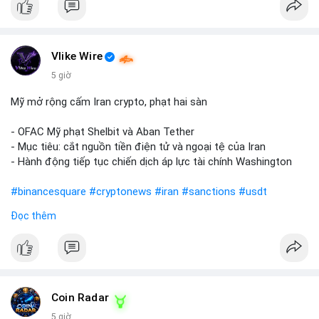
Vlike Wire
5 giờ
Mỹ mở rộng cấm Iran crypto, phạt hai sàn
- OFAC Mỹ phạt Shelbit và Aban Tether
- Mục tiêu: cắt nguồn tiền điện tử và ngoại tệ của Iran
- Hành động tiếp tục chiến dịch áp lực tài chính Washington
#binancesquare
#cryptonews
#iran
#sanctions
#usdt
Đọc thêm
$usdt
#vlikevn
#titanbot
📰 Nguồn: CoinDesk
Coin Radar
5 giờ