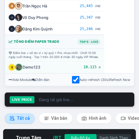
Trần Ngọc Hà
25,445
3
VNĐ
Võ Duy Phong
25,347
4
VNĐ
Đặng Kim Quỳnh
25,246
5
VNĐ
TỔNG ĐIỂM PAPER TRADE
TOP 5 · LIVE
Điểm live = số dư ví + ký quỹ + PnL chưa chốt · Chốt 12:00
ngày cuối tháng · Top 1 trên 20.000 đ nhận 30 ngày VIP Whale.
Demo123
10.115
1
đ
Hide Module
Diễn đàn
Auto-refresh (30s)
Refresh Now
Đang tải giá live...
LIVE PRICE
Tất cả
Văn bản
Hình ảnh
Vide
Trung Tâm
(BT
Biểu Đồ Xu
Danh Sách Theo