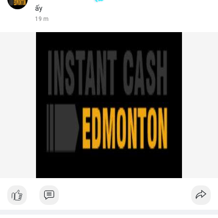
ấy
19 m