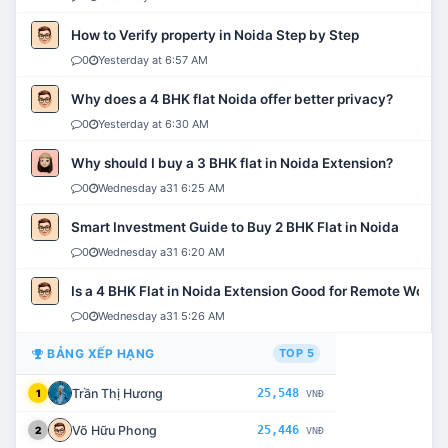
How to Verify property in Noida Step by Step
0
Yesterday at 6:57 AM
Why does a 4 BHK flat Noida offer better privacy?
0
Yesterday at 6:30 AM
Why should I buy a 3 BHK flat in Noida Extension?
0
Wednesday a31 6:25 AM
Smart Investment Guide to Buy 2 BHK Flat in Noida
0
Wednesday a31 6:20 AM
Is a 4 BHK Flat in Noida Extension Good for Remote Work?
0
Wednesday a31 5:26 AM
BẢNG XẾP HẠNG
TOP 5
Trần Thị Hương
25,548
1
VNĐ
Võ Hữu Phong
25,446
2
VNĐ