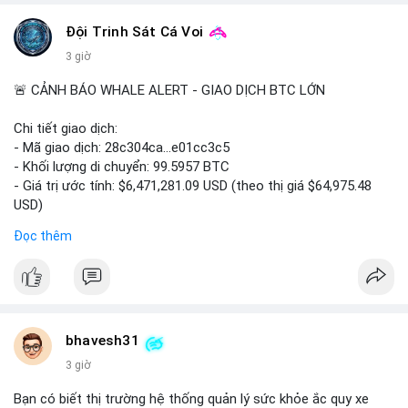
📰 Nguồn: CoinDesk
Đội Trinh Sát Cá Voi
3 giờ
🚨 CẢNH BÁO WHALE ALERT - GIAO DỊCH BTC LỚN
Chi tiết giao dịch:
- Mã giao dịch: 28c304ca...e01cc3c5
- Khối lượng di chuyển: 99.5957 BTC
- Giá trị ước tính: $6,471,281.09 USD (theo thị giá $64,975.48
USD)
- Thời gian: 20:19:36 2026-08-07 UTC
Đọc thêm
Nhận định phân tích: Khối lượng 99.6 BTC chưa xác nhận, trị giá
hơn 6.47 triệu USD, cho thấy dấu hiệu chuyển tiền quy mô lớn.
Với mức giá BTC quanh vùng 65K USD, hành vi này thường gặp
ở hai kịch bản: cá voi nạp lên sàn giao dịch để chuẩn bị thanh
khoản hoặc bán, hoặc chuyển sang ví lạnh nhằm tích lũy dài
bhavesh31
hạn. Việc giao dịch chưa được xác nhận tạo tâm lý thận trọng,
3 giờ
giới đầu tư theo dõi sát dòng tiền này để đánh giá áp lực cung
ngắn hạn. Nếu BTC vào ví nóng sàn, khả năng cao là động thái
Bạn có biết thị trường hệ thống quản lý sức khỏe ắc quy xe