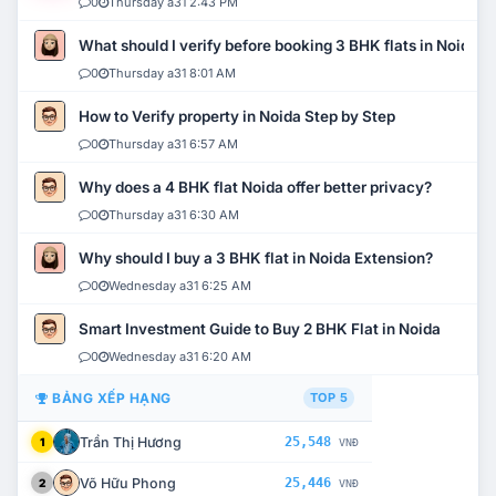
0
Thursday a31 2:43 PM
What should I verify before booking 3 BHK flats in Noida?
0
Thursday a31 8:01 AM
How to Verify property in Noida Step by Step
0
Thursday a31 6:57 AM
Why does a 4 BHK flat Noida offer better privacy?
0
Thursday a31 6:30 AM
Why should I buy a 3 BHK flat in Noida Extension?
0
Wednesday a31 6:25 AM
Smart Investment Guide to Buy 2 BHK Flat in Noida
0
Wednesday a31 6:20 AM
BẢNG XẾP HẠNG
TOP 5
Trần Thị Hương
25,548
1
VNĐ
Võ Hữu Phong
25,446
2
VNĐ