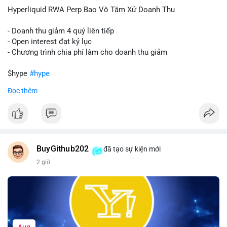
củng cố niềm tin cho xu hướng tăng.
Hyperliquid RWA Perp Bao Vô Tâm Xử Doanh Thu
Lời khuyên:
- Doanh thu giảm 4 quý liên tiếp
Nhà đầu tư nên theo dõi sát dòng tiền tiếp theo từ địa chỉ này.
- Open interest đạt kỷ lục
Nếu BTC được nạp thêm lên sàn, cần thận trọng với nhịp điều
- Chương trình chia phí làm cho doanh thu giảm
chỉnh. Ngược lại, nếu dòng tiền dịch chuyển vào ví lạnh, có thể
nắm giữ vị thế hiện tại.
$hype
#hype
Đọc thêm
#60btc
#dongtiencavoi
#khangcu65k
#vilanh
#btcgiaodichlon
#vlikevn
#titanbot
📰 Nguồn: CoinDesk
BuyGithub202
đã tạo sự kiện mới
2 giờ
Aug