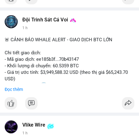
Đội Trinh Sát Cá Voi
1 h
🚨 CẢNH BÁO WHALE ALERT - GIAO DỊCH BTC LỚN
Chi tiết giao dịch:
- Mã giao dịch: ee185b3f...70b43147
- Khối lượng di chuyển: 60.5359 BTC
- Giá trị ước tính: $3,949,588.32 USD (theo thị giá $65,243.70
USD)
- Thời gian: 15:20
1 2026-08-09 UTC
Đọc thêm
Nhận định phân tích:
Khối lượng 60.5 BTC trị giá gần 4 triệu USD được di chuyển
trong phiên giao dịch châu Á. Mức giá $65,243 đang nằm gần
vùng kháng cự ngắn hạn, động thái này có thể là bước chuẩn bị
Vlike Wire
thanh khoản trước khi đẩy giá. Nếu số BTC này được gửi lên
sàn tập trung, áp lực bán tiềm năng sẽ gia tăng. Ngược lại, nếu
1 h
chuyển vào ví lạnh, đây là tín hiệu tích lũy dài hạn của cá mập,