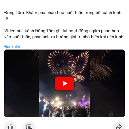
Đồng Tâm: Khám phá pháo hoa cuối tuần trong bối cảnh kinh
tế
Video của kênh Đồng Tâm ghi lại hoạt động ngắm pháo hoa
vào cuối tuần, phản ánh xu hướng giải trí phổ biến khi nền kinh
tế ổn định. Sự kiện này có thể cho thấy người tiêu dùng ưu tiên
Đọc thêm
trải nghiệm hơn là đầu tư vào tài sản vật chất. Trong bối cảnh
lãi suất ổn định và thị trường crypto ổn định, hoạt động giải trí
như vậy thường tăng trưởng khi người dân có khả năng chi
tiêu. Tuy nhiên, sự ưu tiên giải trí có thể ảnh hưởng đến tỷ lệ
tiết kiệm hoặc đầu tư vào crypto nếu người tiêu dùng chuyển
hướng ngân sách.
🎥 Xem video trực tiếp tại:
Nguồn: Đồng Tâm