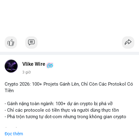
#1756513btc
#vilanh
#tichluydaihan
#giaodichlon
#mempoolbtc
Vlike Wire
3 giờ
Crypto 2026: 100+ Projets Gánh Lên, Chỉ Còn Các Protokol Có
Tiền
- Gánh nặng toàn ngành: 100+ dự án crypto bị phá vỡ
- Chỉ các protocole có tiền thực và người dùng thực tồn
- Phá trộn tương tự dot-com nhưng trong không gian crypto
$btc $eth
Đọc thêm