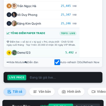
Trần Ngọc Hà
25,445
3
VNĐ
Võ Duy Phong
25,347
4
VNĐ
Đặng Kim Quỳnh
25,246
5
VNĐ
TỔNG ĐIỂM PAPER TRADE
TOP 5 · LIVE
Điểm live = số dư ví + ký quỹ + PnL chưa chốt · Chốt 12:00
ngày cuối tháng · Top 1 trên 20.000 đ nhận 30 ngày VIP Whale.
Demo123
5.492
1
đ
Hide Module
Diễn đàn
Auto-refresh (30s)
Refresh Now
Đang tải giá live...
LIVE PRICE
Tất cả
Văn bản
Hình ảnh
Video