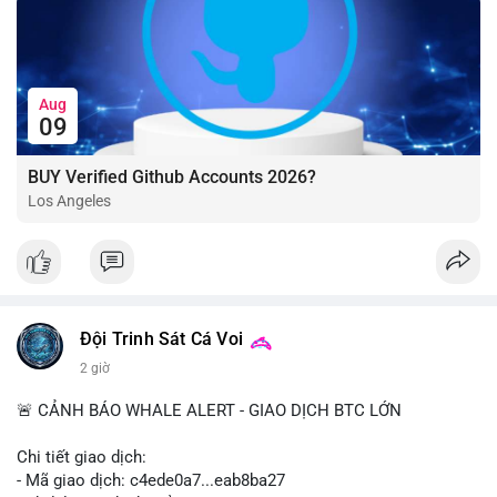
Aug
09
BUY Verified Github Accounts 2026?
Los Angeles
Đội Trinh Sát Cá Voi
2 giờ
🚨 CẢNH BÁO WHALE ALERT - GIAO DỊCH BTC LỚN
Chi tiết giao dịch:
- Mã giao dịch: c4ede0a7...eab8ba27