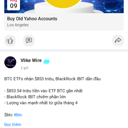
09
Buy Old Yahoo Accounts
Los Angeles
Vlike Wire
2 giờ
BTC ETFs nhận $853 triệu, BlackRock IBIT dẫn đầu
- $853.54 triệu tiền vào ETF BTC gần nhất
- BlackRock IBIT chiếm phần lớn
- Lượng vào mạnh nhất từ giữa tháng 4
$btc
#btc
Đọc thêm
#vlikevn
#titanbot