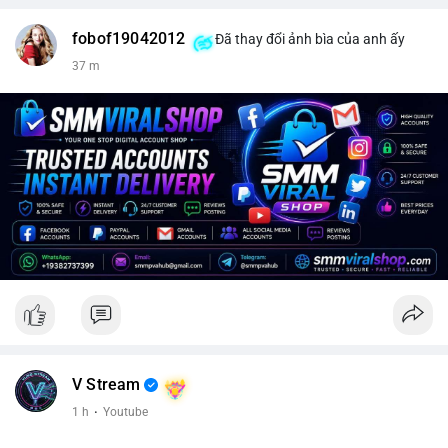
fobof19042012
Đã thay đổi ảnh bìa của anh ấy
37 m
V Stream
1 h
·
Youtube