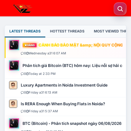
LATEST THREADS
HOTTEST THREADS
MOST VIEWED THRE
CẢNH BÁO BẢO MẬT &amp; NỘI QUY CỘNG ĐỒNG
VÀNG
0
Wednesday a31 6:07 AM
Phân tích giá Bitcoin (BTC) hôm nay: Liệu nỗi sợ hãi có mở 
0
Today at 2:33 PM
Luxury Apartments in Noida Investment Guide
0
Friday a31 6:13 AM
Is RERA Enough When Buying Flats in Noida?
0
Friday a31 5:37 AM
BTC (Bitcoin) - Phân tích snapshot ngày 06/08/2026