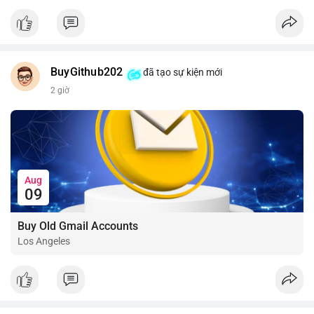
📰 Nguồn: CoinDesk
BuyGithub202
đã tạo sự kiện mới
2 giờ
Aug
09
Buy Old Gmail Accounts
Los Angeles