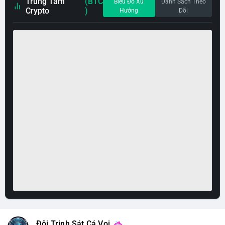
Trung Tâm
(BTC
Biểu Đồ Xu
Danh Sách Theo
Crypto
)
Hướng
Dõi
Đội Trinh Sát Cá Voi