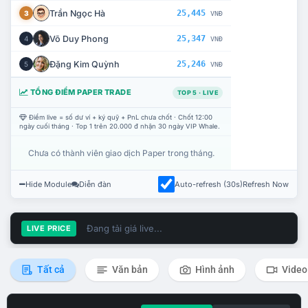
Trần Ngọc Hà
25,445
3
VNĐ
Võ Duy Phong
25,347
4
VNĐ
Đặng Kim Quỳnh
25,246
5
VNĐ
TỔNG ĐIỂM PAPER TRADE
TOP 5 · LIVE
Điểm live = số dư ví + ký quỹ + PnL chưa chốt · Chốt 12:00
ngày cuối tháng · Top 1 trên 20.000 đ nhận 30 ngày VIP Whale.
Chưa có thành viên giao dịch Paper trong tháng.
Hide Module
Diễn đàn
Auto-refresh (30s)
Refresh Now
Đang tải giá live...
LIVE PRICE
Tất cả
Văn bản
Hình ảnh
Video