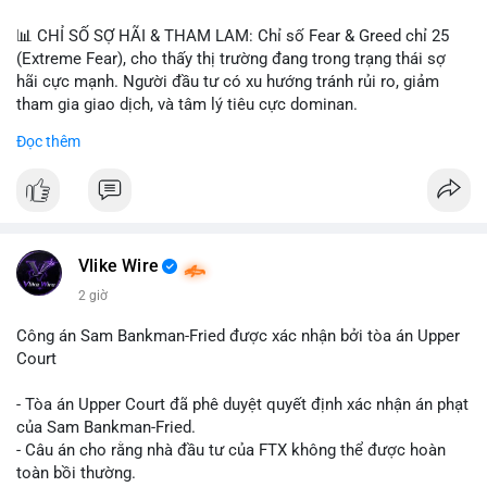
📊 CHỈ SỐ SỢ HÃI & THAM LAM: Chỉ số Fear & Greed chỉ 25
(Extreme Fear), cho thấy thị trường đang trong trạng thái sợ
hãi cực mạnh. Người đầu tư có xu hướng tránh rủi ro, giảm
tham gia giao dịch, và tâm lý tiêu cực dominan.
Đọc thêm
📈 XU HƯỚNG TÌM KIẾM & THẢO LUẬN: Coin được tìm kiếm
nhiều nhất trên CoinGecko là Cash Cat (CASHCAT), Bitcoin
(BTC), Sui (SUI), Pudgy Penguins (PENGU). Trên Google Trends
Việt Nam, từ khóa như 'con riêng', 'phạm nhật minh anh' và 'tô
lâm' được nhắc đến nhiều, có thể phản ánh sự quan tâm đến
các chủ đề không liên quan trực tiếp đến crypto.
Vlike Wire
2 giờ
💬 DÒNG CHẢY TIN TỨC & TRUYỀN THÔNG: Các bài đăng
trên Binance Square tập trung vào chiến lược trading, lệnh kẹp,
Công án Sam Bankman-Fried được xác nhận bởi tòa án Upper
và cập nhật về sự kiện như 'Lãi lỗ chưa ghi nhận'. Trên
Court
Telegram, tin tức nổi bật bao gồm việc Tether mở rộng vào
Saudi Arabia và báo cáo về Bitcoin miners chuyển hướng AI.
- Tòa án Upper Court đã phê duyệt quyết định xác nhận án phạt
Các tin tức quốc tế cũng nhấn mạnh sự động chảy của thị
của Sam Bankman-Fried.
trường.
- Câu án cho rằng nhà đầu tư của FTX không thể được hoàn
toàn bồi thường.