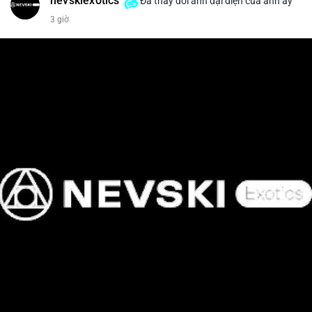
nevskiexotics
Đã thay đổi ảnh đại diện của anh ấy
3 giờ