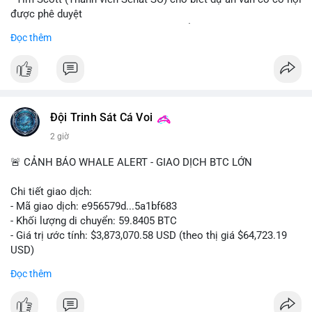
được phê duyệt
- Bài toán chính là thời gian hạn chế để đưa dự án vào lịch
Đọc thêm
trình
- Có thể ảnh hưởng đến môi trường quy định crypto tại Mỹ
$btc $eth
#vlikevn
#titanbot
Đội Trinh Sát Cá Voi
2 giờ
📰 Nguồn: Cointelegraph
🚨 CẢNH BÁO WHALE ALERT - GIAO DỊCH BTC LỚN
Chi tiết giao dịch:
- Mã giao dịch: e956579d...5a1bf683
- Khối lượng di chuyển: 59.8405 BTC
- Giá trị ước tính: $3,873,070.58 USD (theo thị giá $64,723.19
USD)
- Thời gian: 17:19:55 2026-08-06 UTC
Đọc thêm
Một khối lượng 59.84 BTC trị giá gần 3.9 triệu USD vừa được
kích hoạt di chuyển trong mempool. Với quy mô này, khả năng