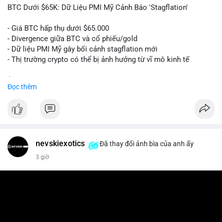
📰 Nguồn: Cointelegraph
BTC Dưới $65K: Dữ Liệu PMI Mỹ Cảnh Báo 'Stagflation'
- Giá BTC hấp thụ dưới $65.000
- Divergence giữa BTC và cổ phiếu/gold
- Dữ liệu PMI Mỹ gây bối cảnh stagflation mới
- Thị trường crypto có thể bị ảnh hưởng từ vĩ mô kinh tế
$btc
#btc
Đọc thêm
#vlikevn
#titanbot
📰 Nguồn: Cointelegraph
nevskiexotics
Đã thay đổi ảnh bìa của anh ấy
3 giờ