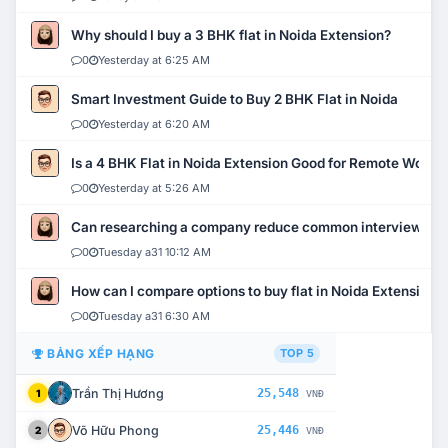
Why should I buy a 3 BHK flat in Noida Extension?
0
Yesterday at 6:25 AM
Smart Investment Guide to Buy 2 BHK Flat in Noida
0
Yesterday at 6:20 AM
Is a 4 BHK Flat in Noida Extension Good for Remote Work?
0
Yesterday at 5:26 AM
Can researching a company reduce common interview mi
0
Tuesday a31 10:12 AM
How can I compare options to buy flat in Noida Extension?
0
Tuesday a31 6:30 AM
BẢNG XẾP HẠNG
TOP 5
Trần Thị Hương
25,548
1
VNĐ
Võ Hữu Phong
25,446
2
VNĐ