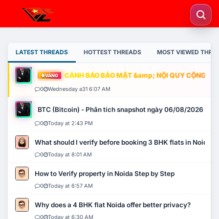
LATEST THREADS
HOTTEST THREADS
MOST VIEWED THRE
CẢNH BÁO BẢO MẬT &amp; NỘI QUY CỘNG ĐỒNG
VÀNG
0
Wednesday a31 6:07 AM
BTC (Bitcoin) - Phân tích snapshot ngày 06/08/2026
0
Today at 2:43 PM
What should I verify before booking 3 BHK flats in Noida?
0
Today at 8:01 AM
How to Verify property in Noida Step by Step
0
Today at 6:57 AM
Why does a 4 BHK flat Noida offer better privacy?
0
Today at 6:30 AM