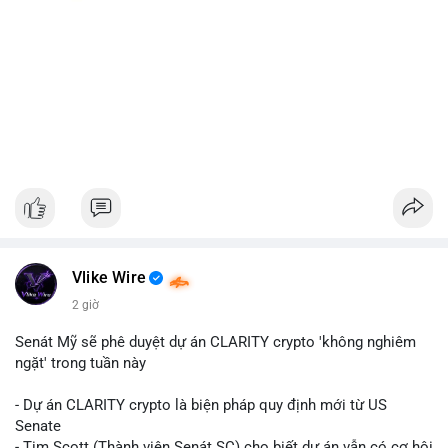
Vlike Wire
2 giờ
Senát Mỹ sẽ phê duyệt dự án CLARITY crypto 'không nghiêm
ngặt' trong tuần này
- Dự án CLARITY crypto là biện pháp quy định mới từ US
Senate
- Tim Scott (Thành viên Senát SC) cho biết dự án vẫn có cơ hội