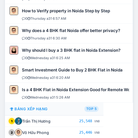
How to Verify property in Noida Step by Step
0
Thursday a31 6:57 AM
Why does a 4 BHK flat Noida offer better privacy?
0
Thursday a31 6:30 AM
Why should I buy a 3 BHK flat in Noida Extension?
0
Wednesday a31 6:25 AM
Smart Investment Guide to Buy 2 BHK Flat in Noida
0
Wednesday a31 6:20 AM
Is a 4 BHK Flat in Noida Extension Good for Remote Work?
0
Wednesday a31 5:26 AM
BẢNG XẾP HẠNG
TOP 5
Trần Thị Hương
25,548
1
VNĐ
Võ Hữu Phong
25,446
2
VNĐ