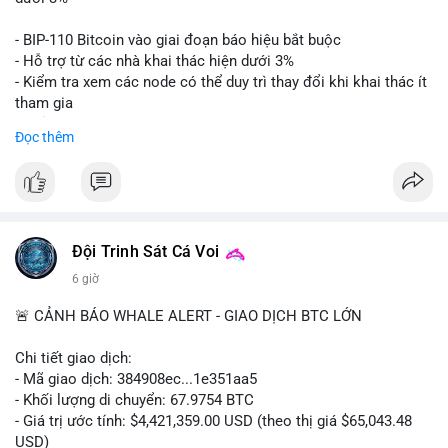
Lời khuyên: Nhà đầu tư nhỏ lẻ nên thận trọng quan sát biến
- BIP-110 Bitcoin vào giai đoạn báo hiệu bắt buộc
động thanh khoản trong 24-48 giờ tới. Tránh hành động theo
- Hỗ trợ từ các nhà khai thác hiện dưới 3%
cảm xúc, hãy chờ xác nhận điểm đến của số BTC này trước khi
- Kiểm tra xem các node có thể duy trì thay đổi khi khai thác ít
điều chỉnh vị thế.
tham gia
- Thảo luận về phương án hard fork dự phòng nếu cần
Đọc thêm
#556btc
#36trusd
#cavoichuyentien
#aplucban
#tichluydaihan
$btc
#btc
#vlikevn
#titanbot
📰 Nguồn: Cointelegraph
Đội Trinh Sát Cá Voi
6 giờ
🚨 CẢNH BÁO WHALE ALERT - GIAO DỊCH BTC LỚN
Chi tiết giao dịch:
- Mã giao dịch: 384908ec...1e351aa5
- Khối lượng di chuyển: 67.9754 BTC
- Giá trị ước tính: $4,421,359.00 USD (theo thị giá $65,043.48
USD)