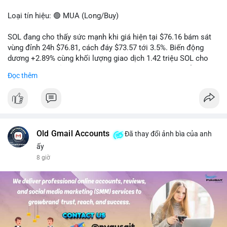
Loại tín hiệu: 🟢 MUA (Long/Buy)
SOL đang cho thấy sức mạnh khi giá hiện tại $76.16 bám sát
vùng đỉnh 24h $76.81, cách đáy $73.57 tới 3.5%. Biến động
dương +2.89% cùng khối lượng giao dịch 1.42 triệu SOL cho
thấy lực cầu chủ động đang chiếm ưu thế, phe mua kiểm soát
Đọc thêm
hoàn toàn nhịp điều chỉnh.
Khuyến nghị giao dịch cụ thể:
- Vùng Entry: 75.80 - 76.20 (chờ retest vùng kháng cự cũ thành
hỗ trợ)
- Mục tiêu chốt lời: TP1: 77.50, TP2: 78.80
Old Gmail Accounts
Đã thay đổi ảnh bìa của anh
- Cắt lỗ: 74.90 (dưới vùng hỗ trợ gần nhất)
ấy
8 giờ
Quản trị vốn: Khối lượng vào lệnh tối đa 2-3% tài khoản, ưu tiên
chốt 50% vị thế tại TP1 và dời stop loss về điểm hòa vốn.
#solusdt
#longsol
#vung76
#breakoutsol
#lenhmuasol