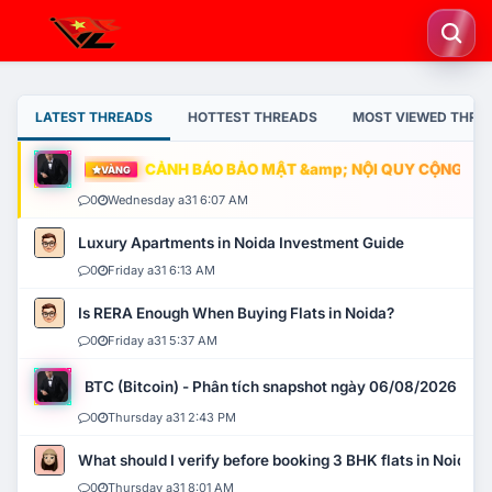
LATEST THREADS
HOTTEST THREADS
MOST VIEWED THRE
CẢNH BÁO BẢO MẬT &amp; NỘI QUY CỘNG ĐỒNG
VÀNG
0
Wednesday a31 6:07 AM
Luxury Apartments in Noida Investment Guide
0
Friday a31 6:13 AM
Is RERA Enough When Buying Flats in Noida?
0
Friday a31 5:37 AM
BTC (Bitcoin) - Phân tích snapshot ngày 06/08/2026
0
Thursday a31 2:43 PM
What should I verify before booking 3 BHK flats in Noida?
0
Thursday a31 8:01 AM