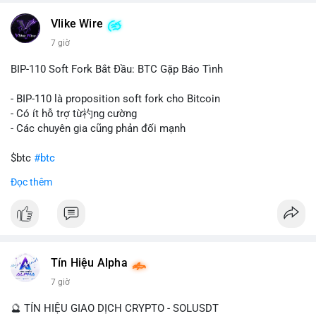
một tổ chức hoặc cá nhân sở hữu lượng tài sản lớn. Động thái
Vlike Wire
này có thể phản ánh ba kịch bản chính: thứ nhất, cá voi đang
chuẩn bị thanh khoản bằng cách chuyển lên sàn giao dịch, tạo
7 giờ
áp lực bán tiềm năng; thứ hai, tài sản được chuyển vào ví lạnh
để nắm giữ dài hạn, thể hiện niềm tin vào xu hướng tăng; thứ
BIP-110 Soft Fork Bắt Đầu: BTC Gặp Báo Tình
ba, hành vi chia tách hoặc tái cấu trúc danh mục nhằm phân
tán rủi ro. Với mức giá 65K, khối lượng này không quá lớn để
- BIP-110 là proposition soft fork cho Bitcoin
gây sốc thanh khoản tức thời, nhưng vẫn đủ sức tạo biến động
- Có ít hỗ trợ từ礿ng cường
tâm lý ngắn hạn nếu hướng đến sàn tập trung.
- Các chuyên gia cũng phản đối mạnh
Lời khuyên cho nhà đầu tư nhỏ lẻ:
$btc
#btc
Theo dõi các giao dịch tiếp theo từ cùng địa chỉ ví để xác nhận
Đọc thêm
hướng đi của dòng tiền. Tránh hành động theo cảm xúc, ưu
#vlikevn
#titanbot
tiên quản trị rủi ro và không mở vị thế lớn trước khi có tín hiệu
rõ ràng về đích đến của số BTC này.
📰 Nguồn: CoinDesk
#94dot58btc
#vilanh
#chuyentiencavoi
#btcmempool
#dongtienlon
Tín Hiệu Alpha
7 giờ
🔮 TÍN HIỆU GIAO DỊCH CRYPTO - SOLUSDT