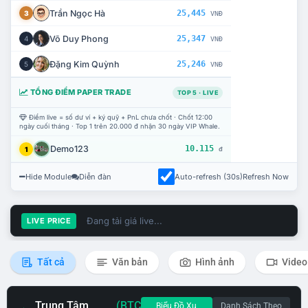
Trần Ngọc Hà
25,445
3
VNĐ
Võ Duy Phong
25,347
4
VNĐ
Đặng Kim Quỳnh
25,246
5
VNĐ
TỔNG ĐIỂM PAPER TRADE
TOP 5 · LIVE
Điểm live = số dư ví + ký quỹ + PnL chưa chốt · Chốt 12:00
ngày cuối tháng · Top 1 trên 20.000 đ nhận 30 ngày VIP Whale.
Demo123
10.115
1
đ
Hide Module
Diễn đàn
Auto-refresh (30s)
Refresh Now
Đang tải giá live...
LIVE PRICE
Tất cả
Văn bản
Hình ảnh
Video
Trung Tâm
(BTC
Biểu Đồ Xu
Danh Sách Theo