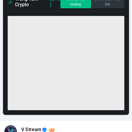
Crypto
)
Hướng
Dõi
V Stream