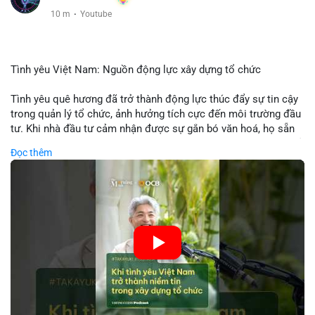
10 m
·
Youtube
Tình yêu Việt Nam: Nguồn động lực xây dựng tổ chức
Tình yêu quê hương đã trở thành động lực thúc đẩy sự tin cậy
trong quản lý tổ chức, ảnh hưởng tích cực đến môi trường đầu
tư. Khi nhà đầu tư cảm nhận được sự gắn bó văn hoá, họ sẵn
sàng đầu tư dài hạn vào các doanh nghiệp nội địa, bao gồm cả
Đọc thêm
các công ty blockchain và tiền mã hoá. Sự tăng cường niềm
tin này giúp giảm rủi ro thị trường, cải thiện chi phí vốn và thúc
đẩy sự phát triển bền vững của ngành công nghệ tài chính. Các
nhà quản lý cần khai thác tinh thần này để xây dựng chiến lược
phát triển bền vững và thu hút vốn đầu tư.
🎥 Xem video trực tiếp tại:
Nguồn: VIETSUCCESS