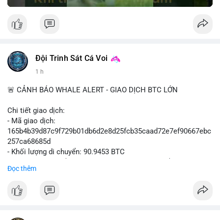
Đội Trinh Sát Cá Voi
1 h
🚨 CẢNH BÁO WHALE ALERT - GIAO DỊCH BTC LỚN
Chi tiết giao dịch:
- Mã giao dịch:
165b4b39d87c9f729b01db6d2e8d25fcb35caad72e7ef90667ebc
257ca68685d
- Khối lượng di chuyển: 90.9453 BTC
- Giá trị ước tính: $5,896,958.66 USD (theo thị giá $64,840.69
Đọc thêm
USD)
- Thời gian: 02:19:41 2026-08-09 UTC
Nhận định hành vi: Khối lượng gần 91 BTC, tương đương gần 6