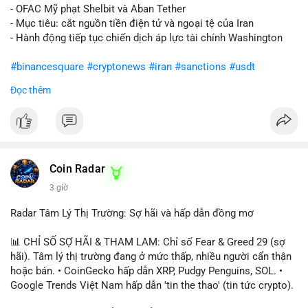
- OFAC Mỹ phạt Shelbit và Aban Tether
- Mục tiêu: cắt nguồn tiền điện tử và ngoại tệ của Iran
- Hành động tiếp tục chiến dịch áp lực tài chính Washington
#binancesquare
#cryptonews
#iran
#sanctions
#usdt
Đọc thêm
$usdt
#vlikevn
#titanbot
📰 Nguồn: CoinDesk
Coin Radar
3 giờ
Radar Tâm Lý Thị Trường: Sợ hãi và hấp dẫn đồng mơ
📊 CHỈ SỐ SỢ HÃI & THAM LAM: Chỉ số Fear & Greed 29 (sợ
hãi). Tâm lý thị trường đang ở mức thấp, nhiều người cẩn thận
hoặc bán. • CoinGecko hấp dẫn XRP, Pudgy Penguins, SOL. •
Google Trends Việt Nam hấp dẫn 'tin the thao' (tin tức crypto).