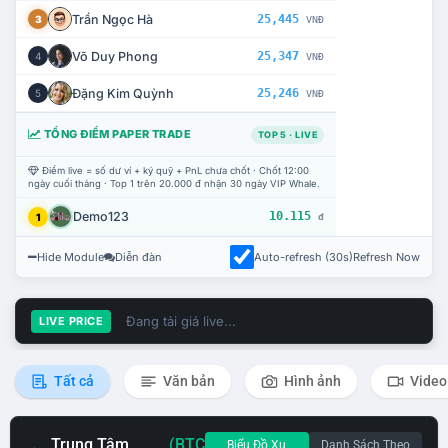
Trần Ngọc Hà
25,445
3
VNĐ
Võ Duy Phong
25,347
4
VNĐ
Đặng Kim Quỳnh
25,246
5
VNĐ
TỔNG ĐIỂM PAPER TRADE
TOP 5 · LIVE
Điểm live = số dư ví + ký quỹ + PnL chưa chốt · Chốt 12:00
ngày cuối tháng · Top 1 trên 20.000 đ nhận 30 ngày VIP Whale.
Demo123
10.115
1
đ
Hide Module
Diễn đàn
Auto-refresh (30s)
Refresh Now
Đang tải giá live...
LIVE PRICE
Tất cả
Văn bản
Hình ảnh
Video
Trung Tâm
(BTC
Biểu Đồ Xu
Danh Sách Theo