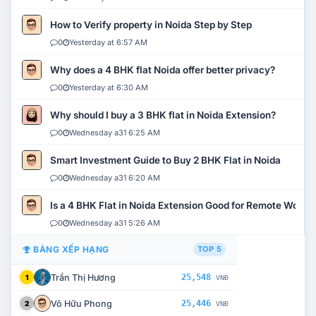
How to Verify property in Noida Step by Step
0
Yesterday at 6:57 AM
Why does a 4 BHK flat Noida offer better privacy?
0
Yesterday at 6:30 AM
Why should I buy a 3 BHK flat in Noida Extension?
0
Wednesday a31 6:25 AM
Smart Investment Guide to Buy 2 BHK Flat in Noida
0
Wednesday a31 6:20 AM
Is a 4 BHK Flat in Noida Extension Good for Remote Work?
0
Wednesday a31 5:26 AM
BẢNG XẾP HẠNG
TOP 5
Trần Thị Hương
25,548
1
VNĐ
Võ Hữu Phong
25,446
2
VNĐ