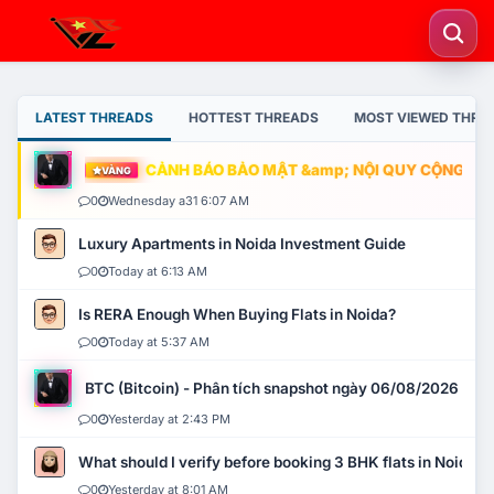
LATEST THREADS
HOTTEST THREADS
MOST VIEWED THRE
CẢNH BÁO BẢO MẬT &amp; NỘI QUY CỘNG ĐỒNG
VÀNG
0
Wednesday a31 6:07 AM
Luxury Apartments in Noida Investment Guide
0
Today at 6:13 AM
Is RERA Enough When Buying Flats in Noida?
0
Today at 5:37 AM
BTC (Bitcoin) - Phân tích snapshot ngày 06/08/2026
0
Yesterday at 2:43 PM
What should I verify before booking 3 BHK flats in Noida?
0
Yesterday at 8:01 AM