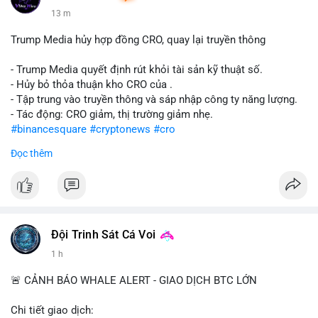
13 m
Trump Media hủy hợp đồng CRO, quay lại truyền thông
- Trump Media quyết định rút khỏi tài sản kỹ thuật số.
- Hủy bỏ thỏa thuận kho CRO của .
- Tập trung vào truyền thông và sáp nhập công ty năng lượng.
- Tác động: CRO giảm, thị trường giảm nhẹ.
#binancesquare
#cryptonews
#cro
Đọc thêm
$cro
#vlikevn
#titanbot
📰 Nguồn: CoinDesk
Đội Trinh Sát Cá Voi
1 h
🚨 CẢNH BÁO WHALE ALERT - GIAO DỊCH BTC LỚN
Chi tiết giao dịch: