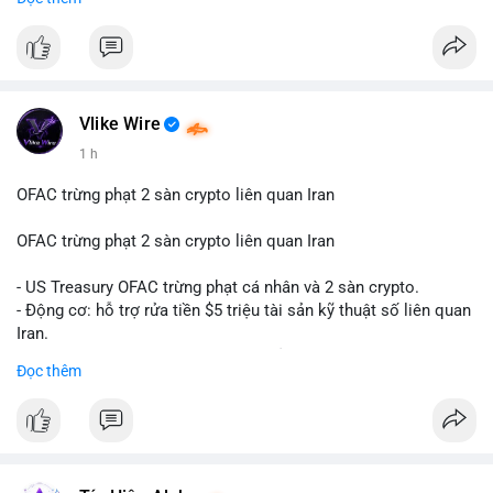
hàng năm (CAGR) ấn tượng lên tới 20,2%.
#99dot6btc
#capvoichuyentien
#vilanhtichluy
#aplucban
#btcmempool65k
Điều gì đang thúc đẩy sự tăng trưởng vượt bậc này? Hãy cùng
theo dõi các phân tích chuyên sâu về xu hướng công nghệ và
nhu cầu thị trường trong thời gian tới.
Vlike Wire
1 h
OFAC trừng phạt 2 sàn crypto liên quan Iran
OFAC trừng phạt 2 sàn crypto liên quan Iran
- US Treasury OFAC trừng phạt cá nhân và 2 sàn crypto.
- Động cơ: hỗ trợ rửa tiền $5 triệu tài sản kỹ thuật số liên quan
Iran.
- Các sàn bị cấm hoạt động, tài khoản bị khóa.
Đọc thêm
- Tác động: rủi ro cho thị trường crypto, tăng áp lực pháp lý.
#binancesquare
#cryptonews
#ofac
#ussanctions
#iran
$btc $eth