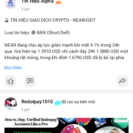
Tín Hiệu Alpha
#vlikevn
#titanbot
2 giờ
📰 Nguồn: Cointelegraph
🔮 TÍN HIỆU GIAO DỊCH CRYPTO - NEARUSDT
Loại tín hiệu: 🔴 BÁN (Short/Sell)
NEAR đang chịu áp lực giảm mạnh khi mất 4.1% trong 24h
qua. Giá hiện tại 1.5910 USD chỉ cách đáy 24h 1.5880 USD một
khoảng rất mỏng, trong khi đỉnh 1.6700 USD đã bị bỏ lại phía
sau. Biên độ dao động ngày đạt 4.9%, cho thấy phe bán đang
Đọc thêm
kiểm soát hoàn toàn. Khối lượng giao dịch 10.29 triệu NEAR
không đủ lớn để tạo lực đỡ, xác nhận xu hướng đi xuống đang
tiếp diễn.
Khuyến nghị giao dịch:
- Vùng Entry: 1.5910 - 1.5980
Redotpay1010
đã tạo sự kiện mới
- Mục tiêu chốt lời (Take Profit - TP): TP1: 1.5700, TP2: 1.5500
3 giờ
- Cắt lỗ (Stop Loss - SL): 1.6100
Quản trị vốn chặt chẽ, chỉ vào lệnh với rủi ro tối đa 1-2% tài
khoản cho mỗi vị thế.