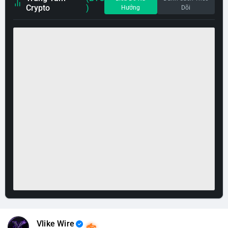
Crypto
)
Hướng
Dõi
Vlike Wire