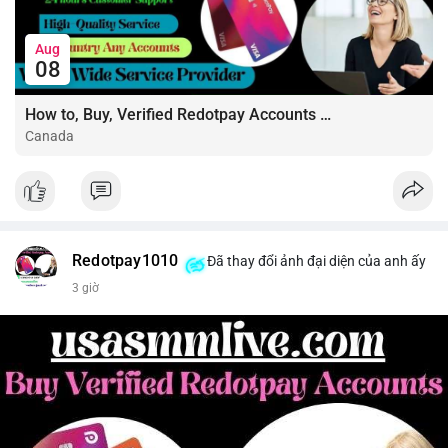
#shortnear
#near1
.59
#bearishnear
#selllimit
#vlikenear
Aug
08
How to, Buy, Verified Redotpay Accounts Like a Pro
Canada
Redotpay1010
Đã thay đổi ảnh đại diện của anh ấy
3 giờ