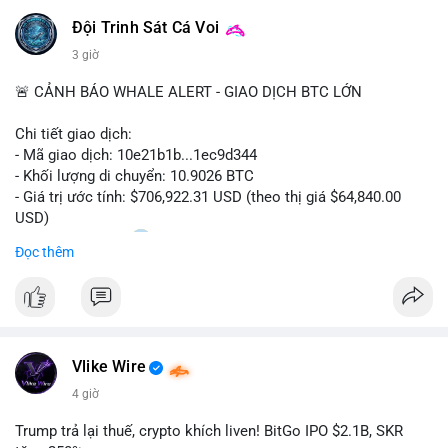
Đội Trinh Sát Cá Voi
3 giờ
🚨 CẢNH BÁO WHALE ALERT - GIAO DỊCH BTC LỚN
Chi tiết giao dịch:
- Mã giao dịch: 10e21b1b...1ec9d344
- Khối lượng di chuyển: 10.9026 BTC
- Giá trị ước tính: $706,922.31 USD (theo thị giá $64,840.00
USD)
- Thời gian: 18:20
0 2026-08-07 UTC
Đọc thêm
Nhận định phân tích:
Giao dịch 10.9 BTC trị giá hơn 706 nghìn USD được thực hiện
trong khung giờ thanh khoản mỏng (giờ châu Á) cho thấy chủ
ví có chủ đích rõ ràng, không phải lệnh gấp. Quy mô này
Vlike Wire
thường nằm giữa hai kịch bản: chuyển lên sàn để chuẩn bị bán
khi giá chạm vùng kháng cự, hoặc gom vào ví lạnh tích lũy dài
4 giờ
hạn. Với khối lượng không quá lớn để gây sốc thanh khoản
nhưng đủ tạo biến động tâm lý ngắn hạn, động thái này có thể
Trump trả lại thuế, crypto khích liven! BitGo IPO $2.1B, SKR