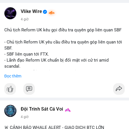
Bạn đánh giá thế nào về tiềm năng của dòng sản phẩm ống
nhựa polyolefin trong tương lai?
Vlike Wire
4 giờ
Chủ tịch Reform UK kêu gọi điều tra quyên góp liên quan SBF
- Chủ tịch Reform UK yêu cầu điều tra quyên góp liên quan tới
SBF.
- SBF liên quan tới FTX.
- Lãnh đạo Reform UK chuẩn bị đối mặt với cử tri amid
scandal.
- Sự kiện có thể ảnh hưởng đến hình ảnh SBF và FTX.
Đọc thêm
- Không có thông tin tác động thị trường ngay lập tức.
#binancesquare
#cryptonews
#sbf
#ftx
#reformuk
$btc $eth
#vlikevn
#titanbot
Đội Trinh Sát Cá Voi
4 giờ
📰 Nguồn: Cointelegraph
🚨 CẢNH BÁO WHALE ALERT - GIAO DỊCH BTC LỚN