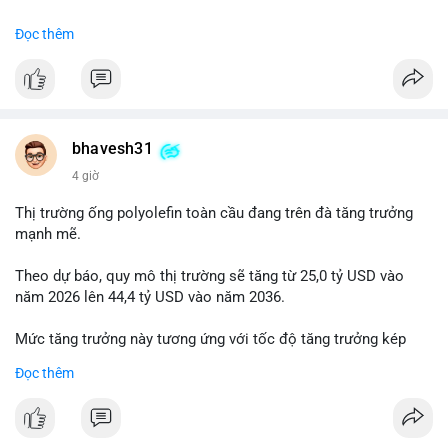
#binancesquare
#cryptonews
#usdc
#okx
#xlayer
Đọc thêm
$usdc
#vlikevn
#titanbot
📰 Nguồn: Cointelegraph
bhavesh31
4 giờ
Thị trường ống polyolefin toàn cầu đang trên đà tăng trưởng
mạnh mẽ.
Theo dự báo, quy mô thị trường sẽ tăng từ 25,0 tỷ USD vào
năm 2026 lên 44,4 tỷ USD vào năm 2036.
Mức tăng trưởng này tương ứng với tốc độ tăng trưởng kép
hàng năm (CAGR) đạt 5,9% trong giai đoạn dự báo.
Đọc thêm
Đây là tín hiệu tích cực cho các nhà sản xuất, nhà phân phối và
nhà đầu tư trong ngành vật liệu xây dựng và hạ tầng.