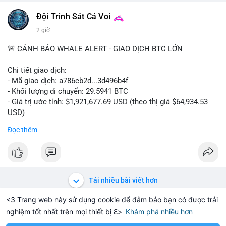
$btc
Đội Trinh Sát Cá Voi
#vlikevn
#titanbot
2 giờ
📰 Nguồn: Cointelegraph
🚨 CẢNH BÁO WHALE ALERT - GIAO DỊCH BTC LỚN
Chi tiết giao dịch:
- Mã giao dịch: a786cb2d...3d496b4f
- Khối lượng di chuyển: 29.5941 BTC
- Giá trị ước tính: $1,921,677.69 USD (theo thị giá $64,934.53
USD)
- Thời gian: 11:19:59 2026-08-07 UTC
Đọc thêm
Nhận định phân tích: Giao dịch gần 30 BTC trị giá gần 2 triệu
USD được thực hiện trong một khối chưa xác nhận cho thấy
dấu hiệu di chuyển vốn có chủ đích. Với khối lượng này, khả
năng cao cá voi đang tái phân bổ tài sản sang ví lạnh để tích
Tải nhiều bài viết hơn
trữ dài hạn, hoặc chuẩn bị thanh khoản cho các chiến lược
OTC. Việc chuyển thẳng ra khỏi sàn giao dịch làm giảm áp lực
<3 Trang web này sử dụng cookie để đảm bảo bạn có được trải
bán trực tiếp trên thị trường, tạo tâm lý tích cực cho nhà đầu
nghiệm tốt nhất trên mọi thiết bị ℇ>
Khám phá nhiều hơn
Solana
BNB
$1,929.10
$73.82
H
+1.73%
SOL
+1.15%
BN
tư khi nguồn cung lưu hành được siết chặt. Tuy nhiên, nếu