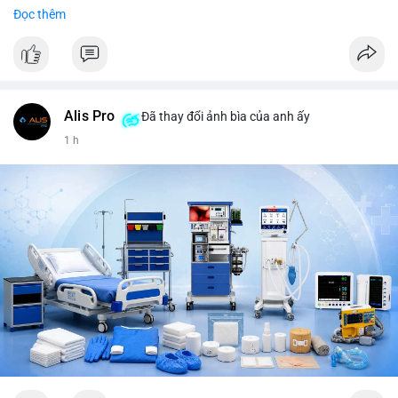
Trends Việt Nam: vietnam vs cambodia, cà phê, thành lộc, hồ
Đọc thêm
tiêu, vũ khí hạt nhân, đội tuyển Brasil, cúp U20 Châu Á.
LunarCrush trending: Ethereum, Solana, Taylor Swift, Tesla,
UFC 310, Premier League, Champions League, NCAA Football,
Dogecoin, LeBron James, Andreessen Horowitz, NFL,
Polkadot, Real Madrid, Beyoncé, Microsoft, UFC 311, Chainlink,
MrBeast, Google. Binance Square: nhiều post về lệnh long, lợi
Alis Pro
Đã thay đổi ảnh bìa của anh ấy
nhuận, $HFT/$SKYAI, $RIVER, $WLD, $ALLO, Top trader 30
1 h
ngày, POV Binancian, bình nước Binance, sân khấu, chia sẻ trải
nghiệm.
💬 DÒNG CHẢY TIN TỨC & TRUYỀN THÔNG: Telegram
CoinTelegraph: Saylor nói Bitcoin không cần rõ ràng, Mỹ cần
rõ ràng; CEX futures volume giảm xuống $4 tỷ trong tháng 7,
thấp nhất từ tháng 12/2023; Prophet Market ra mắt thị trường
dự đoán human vs AI; Trump nói crypto làเรื่อง lớn, người dùng
Bitcoin giảm áp lực cho đồng đô la; Thượng viện Mỹ đẩy lại bỏ
Clarity Act đến tháng 9. Telegram Binance: hỗ trợ trả os cổ tức
AAPL, IBM qua bStocks; MMT Trading Tournament lên tới 2
triệu voucher; Power Protocol Trading Competition; mở rộng
campagna airdrop USD1 đến 07/08/2026; hoàn thành tích hợp
MMT trên BNB Smart Chain. Tin tức gần đây: sau tang lễ