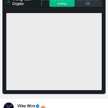
Crypto
)
Hướng
Dõi
Vlike Wire