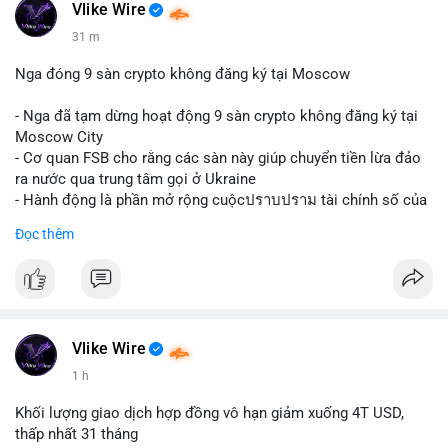
Vlike Wire
31 m
Nga đóng 9 sàn crypto không đăng ký tại Moscow
- Nga đã tạm dừng hoạt động 9 sàn crypto không đăng ký tại
Moscow City
- Cơ quan FSB cho rằng các sàn này giúp chuyển tiền lừa đảo
ra nước qua trung tâm gọi ở Ukraine
- Hành động là phần mở rộng cuộcปราบปราม tài chính số của
Nga
Đọc thêm
$btc $eth
#vlikevn
#titanbot
📰 Nguồn: Cointelegraph
Vlike Wire
1 h
Khối lượng giao dịch hợp đồng vô hạn giảm xuống 4T USD,
thấp nhất 31 tháng