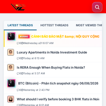
LATEST THREADS
HOTTEST THREADS
MOST VIEWED THRE
CẢNH BÁO BẢO MẬT &amp; NỘI QUY CỘNG ĐỒNG
VÀNG
0
Wednesday a31 6:07 AM
Luxury Apartments in Noida Investment Guide
0
Today at 6:13 AM
Is RERA Enough When Buying Flats in Noida?
0
Today at 5:37 AM
BTC (Bitcoin) - Phân tích snapshot ngày 06/08/2026
0
Yesterday at 2:43 PM
What should I verify before booking 3 BHK flats in Noida?
0
Yesterday at 8:01 AM