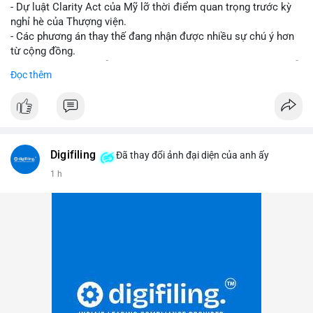
- Dự luật Clarity Act của Mỹ lỡ thời điểm quan trọng trước kỳ
nghỉ hè của Thượng viện.
- Các phương án thay thế đang nhận được nhiều sự chú ý hơn
từ cộng đồng.
- Thị trường crypto vẫn tiếp tục vận động bất chấp sự chậm trễ
Đọc thêm
về pháp lý.
#binancesquare
#cryptonews
#regulation
#uspolitics
$btc $eth
Digifiling
Đã thay đổi ảnh đại diện của anh ấy
#vlikevn
#titanbot
1 h
📰 Nguồn: CoinDesk