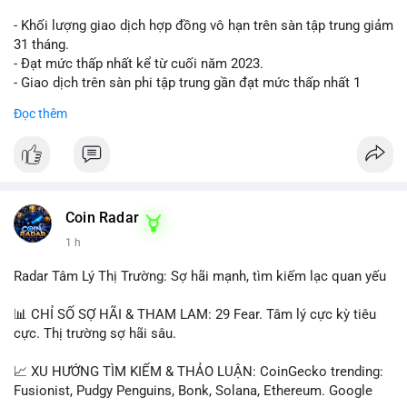
- Khối lượng giao dịch hợp đồng vô hạn trên sàn tập trung giảm
31 tháng.
- Đạt mức thấp nhất kể từ cuối năm 2023.
- Giao dịch trên sàn phi tập trung gần đạt mức thấp nhất 1
năm.
Đọc thêm
#binancesquare
#cryptonews
#cex
#futures
$btc $eth
#vlikevn
#titanbot
Coin Radar
1 h
📰 Nguồn: Cointelegraph
Radar Tâm Lý Thị Trường: Sợ hãi mạnh, tìm kiếm lạc quan yếu
📊 CHỈ SỐ SỢ HÃI & THAM LAM: 29 Fear. Tâm lý cực kỳ tiêu
cực. Thị trường sợ hãi sâu.
📈 XU HƯỚNG TÌM KIẾM & THẢO LUẬN: CoinGecko trending:
Fusionist, Pudgy Penguins, Bonk, Solana, Ethereum. Google