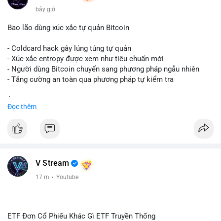
bây giờ
Bao lão dùng xúc xắc tự quản Bitcoin
- Coldcard hack gây lúng túng tự quản
- Xúc xắc entropy được xem như tiêu chuẩn mới
- Người dùng Bitcoin chuyển sang phương pháp ngẫu nhiên
- Tăng cường an toàn qua phương pháp tự kiểm tra
$btc
#btc
Đọc thêm
#vlikevn
#titanbot
📰 Nguồn: Cointelegraph
V Stream
17 m
·
Youtube
ETF Đơn Cổ Phiếu Khác Gì ETF Truyền Thống