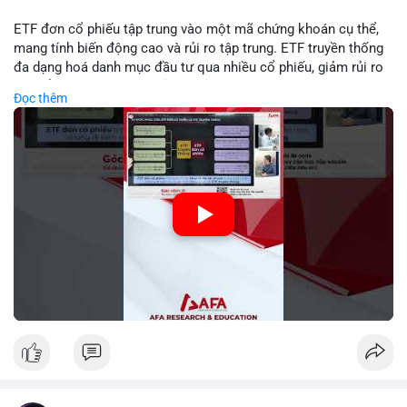
ETF đơn cổ phiếu tập trung vào một mã chứng khoán cụ thể,
mang tính biến động cao và rủi ro tập trung. ETF truyền thống
đa dạng hoá danh mục đầu tư qua nhiều cổ phiếu, giảm rủi ro
cụ thể. Sự khác biệt này ảnh hưởng đến chiến lược phân배 tài
Đọc thêm
sản và mức độ tiếp xúc với thị trường.
🎥 Xem video trực tiếp tại:
Nguồn: Tài chính & Kinh doanh