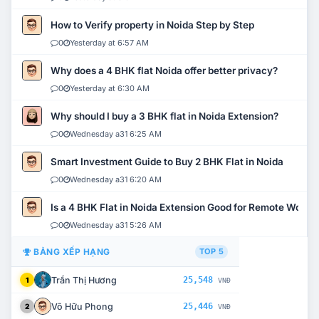
How to Verify property in Noida Step by Step
0
Yesterday at 6:57 AM
Why does a 4 BHK flat Noida offer better privacy?
0
Yesterday at 6:30 AM
Why should I buy a 3 BHK flat in Noida Extension?
0
Wednesday a31 6:25 AM
Smart Investment Guide to Buy 2 BHK Flat in Noida
0
Wednesday a31 6:20 AM
Is a 4 BHK Flat in Noida Extension Good for Remote Work?
0
Wednesday a31 5:26 AM
BẢNG XẾP HẠNG
TOP 5
Trần Thị Hương
25,548
1
VNĐ
Võ Hữu Phong
25,446
2
VNĐ