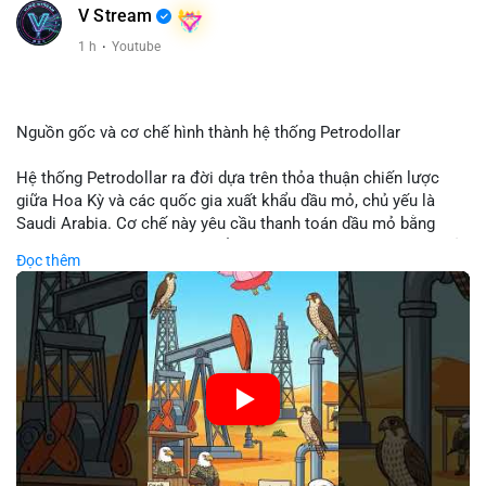
V Stream
Xem chi tiết các bài viết đầy đủ tại dòng thời gian của Vlike.vn!
1 h
·
Youtube
#clarityact
#bitcoinfutures
#whalealert
#wintermutesec
#fearandgreedindex
Nguồn gốc và cơ chế hình thành hệ thống Petrodollar
Hệ thống Petrodollar ra đời dựa trên thỏa thuận chiến lược
giữa Hoa Kỳ và các quốc gia xuất khẩu dầu mỏ, chủ yếu là
Saudi Arabia. Cơ chế này yêu cầu thanh toán dầu mỏ bằng
đồng USD, tạo ra nhu cầu khổng lồ và duy trì vị thế độc tôn của
Đọc thêm
đồng tiền này trong thương mại quốc tế. Sự thống trị của
Petrodollar đóng vai trò then chốt trong việc củng cố sức
mạnh tài chính Mỹ và ảnh hưởng trực tiếp đến dòng vốn toàn
cầu.
🎥 Xem video trực tiếp tại:
Nguồn: Cú Thông Thái