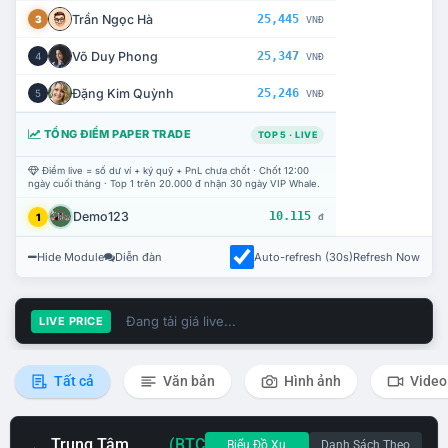
Trần Ngọc Hà
25,445
3
VNĐ
Võ Duy Phong
25,347
4
VNĐ
Đặng Kim Quỳnh
25,246
5
VNĐ
TỔNG ĐIỂM PAPER TRADE
TOP 5 · LIVE
Điểm live = số dư ví + ký quỹ + PnL chưa chốt · Chốt 12:00
ngày cuối tháng · Top 1 trên 20.000 đ nhận 30 ngày VIP Whale.
Demo123
10.115
1
đ
Hide Module
Diễn đàn
Auto-refresh (30s)
Refresh Now
Đang tải giá live...
LIVE PRICE
Tất cả
Văn bản
Hình ảnh
Video
Trung Tâm
(BTC
Biểu Đồ Xu
Danh Sách Theo