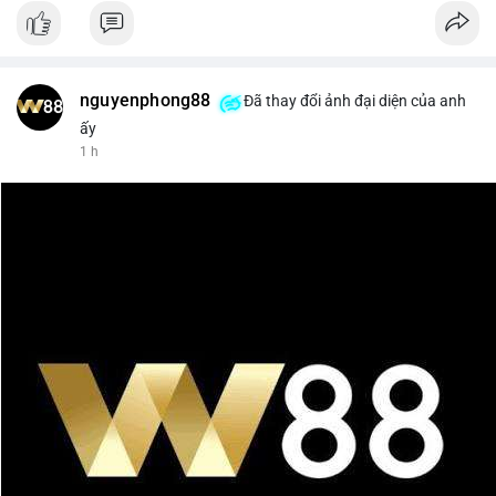
nguyenphong88
Đã thay đổi ảnh đại diện của anh
ấy
1 h