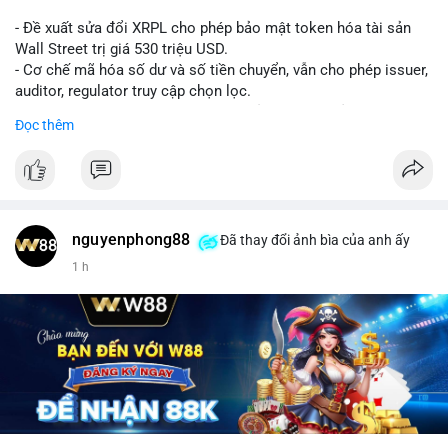
- Đề xuất sửa đổi XRPL cho phép bảo mật token hóa tài sản
Wall Street trị giá 530 triệu USD.
- Cơ chế mã hóa số dư và số tiền chuyển, vẫn cho phép issuer,
auditor, regulator truy cập chọn lọc.
- Mục tiêu: tăng tính riêng tư, tuân thủ quy định, bảo vệ dữ liệu
Đọc thêm
tài chính.
- Đề xuất đang được xem xét bởi cộng đồng XRPL và các tổ
chức tài chính.
#binancesquare
#cryptonews
#xrp
nguyenphong88
Đã thay đổi ảnh bìa của anh ấy
$xrp
1 h
#vlikevn
#titanbot
📰 Nguồn: CoinDesk