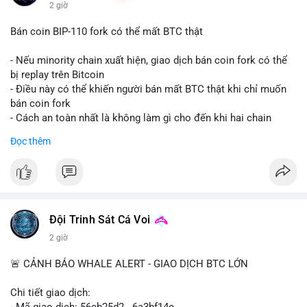
2 giờ
Bán coin BIP-110 fork có thể mất BTC thật
- Nếu minority chain xuất hiện, giao dịch bán coin fork có thể
bị replay trên Bitcoin
- Điều này có thể khiến người bán mất BTC thật khi chỉ muốn
bán coin fork
- Cách an toàn nhất là không làm gì cho đến khi hai chain
được tách riêng
Đọc thêm
-
#binancesquare
#cryptonews
#btc
#bip110
$btc
#vlikevn
#titanbot
Đội Trinh Sát Cá Voi
📰 Nguồn: CoinDesk
2 giờ
🚨 CẢNH BÁO WHALE ALERT - GIAO DỊCH BTC LỚN
Chi tiết giao dịch:
- Mã giao dịch: 56cb25d2...6a3bf14c