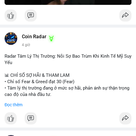
Greed Index phục hồi lên trên 40, có thể xem xét mua dần.
Ngược lại, nếu phá vỡ hỗ trợ, nên cắt lỗ sớm.
#vlikemarketindex42
#fearindex30
#fundingratethap
#phigiadathap
#tvlondinh
Coin Radar
4 giờ
Radar Tâm Lý Thị Trường: Nỗi Sợ Bao Trùm Khi Kinh Tế Mỹ Suy
Yếu
📊 CHỈ SỐ SỢ HÃI & THAM LAM
• Chỉ số Fear & Greed đạt 30 (Fear)
• Tâm lý thị trường đang ở mức sợ hãi, phản ánh sự thận trọng
cao độ của nhà đầu tư.
Đọc thêm
📈 XU HƯỚNG TÌM KIẾM & THẢO LUẬN
• CoinGecko Trending: PONS, PENGU, ONDO, WKC, HEI,
CASHCAT, CRO.
• LunarCrush Trending: Ethereum, Solana, Dogecoin, Polkadot,
Chainlink, Litecoin.