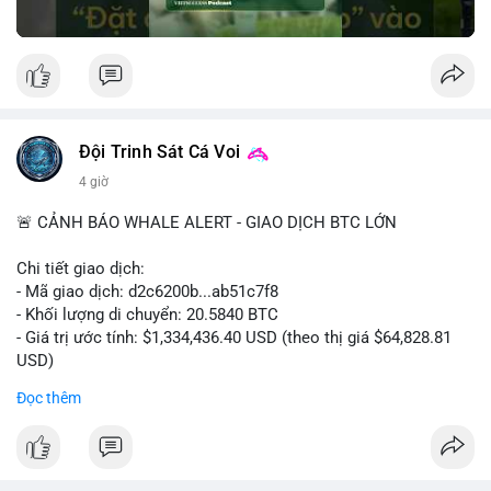
📊 Nguồn: Radar Tâm Lý Thị Trường
Đội Trinh Sát Cá Voi
4 giờ
🚨 CẢNH BÁO WHALE ALERT - GIAO DỊCH BTC LỚN
Chi tiết giao dịch:
- Mã giao dịch: d2c6200b...ab51c7f8
- Khối lượng di chuyển: 20.5840 BTC
- Giá trị ước tính: $1,334,436.40 USD (theo thị giá $64,828.81
USD)
- Thời gian: 00:19:43 2026-08-08 UTC
Đọc thêm
Nhận định phân tích: Giao dịch 20.58 BTC trị giá hơn 1.33 triệu
USD được thực hiện vào phiên Á, thời điểm thanh khoản
mỏng. Quy mô này nằm trong nhóm cá voi trung bình, chưa đủ