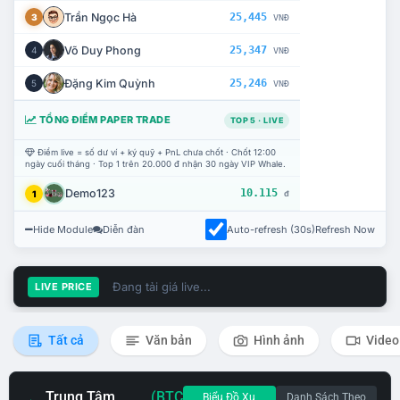
Trần Ngọc Hà
25,445
3
VNĐ
Võ Duy Phong
25,347
4
VNĐ
Đặng Kim Quỳnh
25,246
5
VNĐ
TỔNG ĐIỂM PAPER TRADE
TOP 5 · LIVE
Điểm live = số dư ví + ký quỹ + PnL chưa chốt · Chốt 12:00
ngày cuối tháng · Top 1 trên 20.000 đ nhận 30 ngày VIP Whale.
Demo123
10.115
1
đ
Hide Module
Diễn đàn
Auto-refresh (30s)
Refresh Now
Đang tải giá live...
LIVE PRICE
Tất cả
Văn bản
Hình ảnh
Video
Trung Tâm
(BTC
Biểu Đồ Xu
Danh Sách Theo