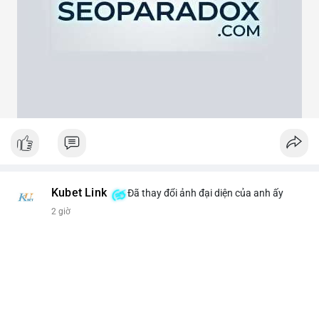
theo cảm xúc, hãy đặt lệnh dựa trên vùng hỗ trợ và kháng cự rõ
ràng.
#21dot71btc
#mempoolbtc
#chuyentiencavoi
#aplucban
#biendonggia
Kubet Link
Đã thay đổi ảnh đại diện của anh ấy
2 giờ