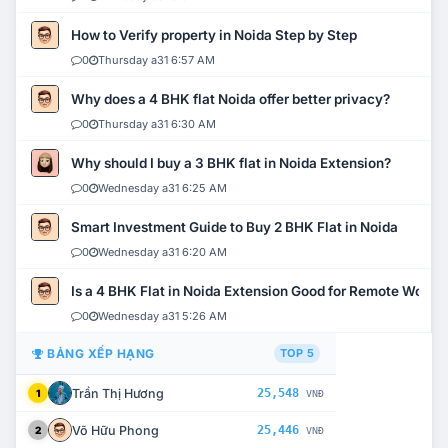
How to Verify property in Noida Step by Step
0
Thursday a31 6:57 AM
Why does a 4 BHK flat Noida offer better privacy?
0
Thursday a31 6:30 AM
Why should I buy a 3 BHK flat in Noida Extension?
0
Wednesday a31 6:25 AM
Smart Investment Guide to Buy 2 BHK Flat in Noida
0
Wednesday a31 6:20 AM
Is a 4 BHK Flat in Noida Extension Good for Remote Work?
0
Wednesday a31 5:26 AM
BẢNG XẾP HẠNG
TOP 5
Trần Thị Hương
25,548
1
VNĐ
Võ Hữu Phong
25,446
2
VNĐ