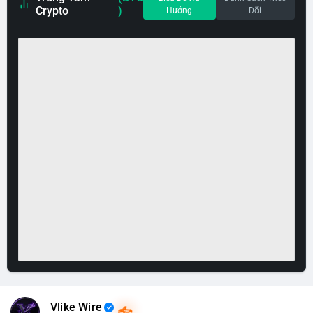
Crypto
)
Hướng
Dõi
Vlike Wire