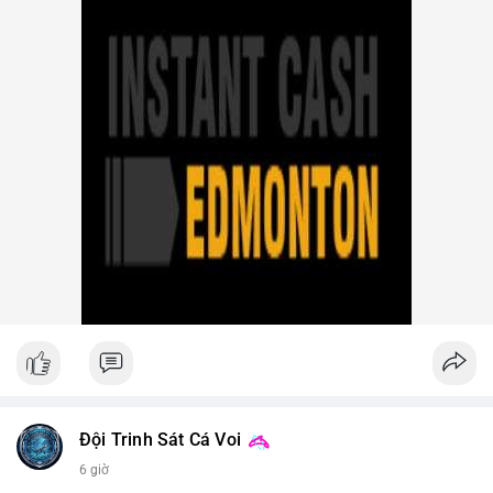
Iran (Shelbit, Aban Tether) vì rửa tiền 5 triệu USD. Nga triệt phá
mạng lưới sàn crypto bất hợp pháp tại Moscow, bắt giữ 20 đối
tượng. Trump Media hủy thỏa thuận kho dự trữ CRO trị giá
nhiều tỷ USD, khiến CRO giảm mạnh.
- Tổ chức & Công nghệ: Bybit khởi kiện Triều Tiên và Lazarus
Group vụ hack 1,5 tỷ USD, đã nhận lệnh đóng băng tài sản.
Circle mở rộng USDC lên OKX qua X Layer. BitGo IPO thành
công ở mức 18 USD/cổ phiếu, định giá 2 tỷ USD.
Nhà đầu tư nên theo dõi sát dòng tiền cá voi khi xuất hiện
nhiều giao dịch lớn (từ 4 BTC đến 210 BTC) trong ngày, ưu tiên
quản trị rủi ro trong bối cảnh thanh khoản suy yếu.
Xem chi tiết các bài viết đầy đủ tại dòng thời gian của Vlike.vn!
#ofacsanctions
#bitgoipo
#bybitlawsuit
#crodelist
#nearshortsignal
Đội Trinh Sát Cá Voi
6 giờ