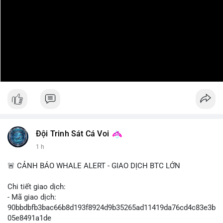
Đội Trinh Sát Cá Voi
1 h
🚨 CẢNH BÁO WHALE ALERT - GIAO DỊCH BTC LỚN
Chi tiết giao dịch:
- Mã giao dịch:
90bbdbfb3bac66b8d193f8924d9b35265ad11419da76cd4c83e3b
05e8491a1de