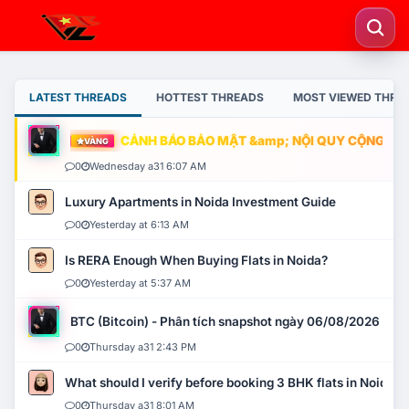
LATEST THREADS
HOTTEST THREADS
MOST VIEWED THRE
CẢNH BÁO BẢO MẬT &amp; NỘI QUY CỘNG ĐỒNG
VÀNG
0
Wednesday a31 6:07 AM
Luxury Apartments in Noida Investment Guide
0
Yesterday at 6:13 AM
Is RERA Enough When Buying Flats in Noida?
0
Yesterday at 5:37 AM
BTC (Bitcoin) - Phân tích snapshot ngày 06/08/2026
0
Thursday a31 2:43 PM
What should I verify before booking 3 BHK flats in Noida?
0
Thursday a31 8:01 AM