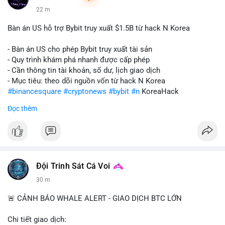
22 m
Bàn án US hỗ trợ Bybit truy xuất $1.5B từ hack N Korea
- Bàn án US cho phép Bybit truy xuất tài sản
- Quy trình khám phá nhanh được cấp phép
- Cần thông tin tài khoản, số dư, lịch giao dịch
- Mục tiêu: theo dõi nguồn vốn từ hack N Korea
#binancesquare
#cryptonews
#bybit
#n
KoreaHack
Đọc thêm
$btc $eth
#vlikevn
#titanbot
📰 Nguồn: Cointelegraph
Đội Trinh Sát Cá Voi
30 m
🚨 CẢNH BÁO WHALE ALERT - GIAO DỊCH BTC LỚN
Chi tiết giao dịch: