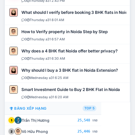
0
Thursday a31 2:43 PM
What should I verify before booking 3 BHK flats in Noida?
0
Thursday a31 8:01 AM
How to Verify property in Noida Step by Step
0
Thursday a31 6:57 AM
Why does a 4 BHK flat Noida offer better privacy?
0
Thursday a31 6:30 AM
Why should I buy a 3 BHK flat in Noida Extension?
0
Wednesday a31 6:25 AM
Smart Investment Guide to Buy 2 BHK Flat in Noida
0
Wednesday a31 6:20 AM
BẢNG XẾP HẠNG
TOP 5
Trần Thị Hương
25,548
1
VNĐ
Võ Hữu Phong
25,446
2
VNĐ