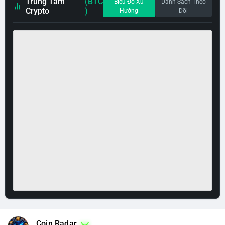
Trung Tâm
(BTC
Biểu Đồ Xu
Danh Sách Theo
Crypto
)
Hướng
Dõi
Coin Radar