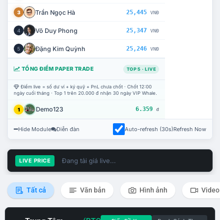
Trần Ngọc Hà
25,445
3
VNĐ
Võ Duy Phong
25,347
4
VNĐ
Đặng Kim Quỳnh
25,246
5
VNĐ
TỔNG ĐIỂM PAPER TRADE
TOP 5 · LIVE
Điểm live = số dư ví + ký quỹ + PnL chưa chốt · Chốt 12:00
ngày cuối tháng · Top 1 trên 20.000 đ nhận 30 ngày VIP Whale.
Demo123
6.359
1
đ
Hide Module
Diễn đàn
Auto-refresh (30s)
Refresh Now
Đang tải giá live...
LIVE PRICE
Tất cả
Văn bản
Hình ảnh
Video