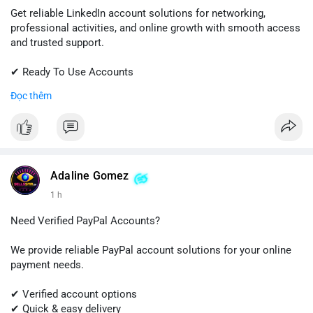
Get reliable LinkedIn account solutions for networking,
professional activities, and online growth with smooth access
and trusted support.
✔ Ready To Use Accounts
✔ Fast & Easy Delivery
Đọc thêm
✔ Professional Customer Support
📱 WhatsApp: +1 (681) 549-2683
💬 Telegram: @SellsSMM
#linkedin
#linkedinaccount
#professionalnetwork
Adaline Gomez
#digitalsolutions
#sellssmm
1 h
Need Verified PayPal Accounts?
We provide reliable PayPal account solutions for your online
payment needs.
✔ Verified account options
✔ Quick & easy delivery