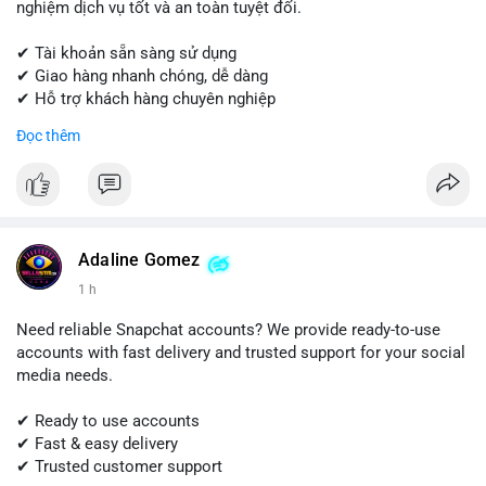
nghiệm dịch vụ tốt và an toàn tuyệt đối.
✔ Tài khoản sẵn sàng sử dụng
✔ Giao hàng nhanh chóng, dễ dàng
✔ Hỗ trợ khách hàng chuyên nghiệp
Đọc thêm
Liên hệ ngay để được tư vấn và đặt hàng:
📱 WhatsApp: +1 (681) 549-2683
💬 Telegram: @SellsSMM
#quora
#quoraaccount
#socialmediatools
#digitalsolutions
#sellssmm
Adaline Gomez
1 h
Need reliable Snapchat accounts? We provide ready-to-use
accounts with fast delivery and trusted support for your social
media needs.
✔ Ready to use accounts
✔ Fast & easy delivery
✔ Trusted customer support