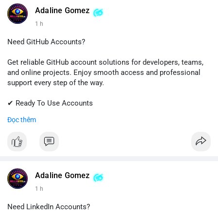
Adaline Gomez
1 h
Need GitHub Accounts?
Get reliable GitHub account solutions for developers, teams,
and online projects. Enjoy smooth access and professional
support every step of the way.
✔ Ready To Use Accounts
✔ Quick & Easy Delivery
Đọc thêm
✔ Trusted Customer Support
Contact us now to get started!
📱 WhatsApp: +1 (681) 549-2683
💬 Telegram: @SellsSMM
Adaline Gomez
1 h
#github
#githubaccount
#developers
#techsolutions
#sellssmm
Need LinkedIn Accounts?