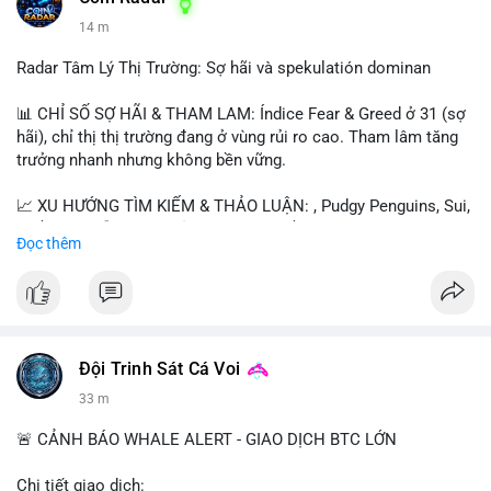
14 m
Radar Tâm Lý Thị Trường: Sợ hãi và spekulatión dominan
📊 CHỈ SỐ SỢ HÃI & THAM LAM: Índice Fear & Greed ở 31 (sợ
hãi), chỉ thị thị trường đang ở vùng rủi ro cao. Tham lâm tăng
trưởng nhanh nhưng không bền vững.
📈 XU HƯỚNG TÌM KIẾM & THẢO LUẬN: , Pudgy Penguins, Sui,
và $SAGA dẫn đầu. Chủ đề như "long $SAGA", "short SPCX"
Đọc thêm
hấp dẫn. BTC vẫn là điểm nhấn nhưng ít được thảo luận so với
token mới.
💬 DÒNG CHẢY TIN TỨC & TRUYỀN THÔNG: Người dùng nhấn
mạnh "đã ngồi ăn ở khách sạn 5*" (rủi ro cao), "SAGA có thể
tăng x10", và "BICO về bờ 2-2-2026". Bàn tán nhiều về thời gian
Đội Trinh Sát Cá Voi
cầm tài sản.
33 m
💡 NHẬN ĐỊNH & KHUYẾN NGHỊ: Thị trường đang trong giai
🚨 CẢNH BÁO WHALE ALERT - GIAO DỊCH BTC LỚN
đoạn "dot-com shakeout" với nhiều dự án ngừng hoạt động.
Tâm lý ngắn hạn biến động mạnh do sự kết hợp giữa sợ hãi và
Chi tiết giao dịch: