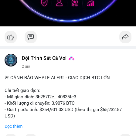
Đội Trinh Sát Cá Voi
2 giờ
🚨 CẢNH BÁO WHALE ALERT - GIAO DỊCH BTC LỚN
Chi tiết giao dịch:
- Mã giao dịch: 3b257f2e...40835fe3
- Khối lượng di chuyển: 3.9076 BTC
- Giá trị ước tính: $254,901.03 USD (theo thị giá $65,232.57
USD)
- Thời gian: 16:19:51 2026-08-09 UTC
Đọc thêm
Nhận định phân tích: Khối lượng 3.9076 BTC (tương đương gần