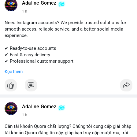
Adaline Gomez
#shopify
#shopifypayment
#ecommerce
#onlinebusiness
1 h
#sellssmm
Need Instagram accounts? We provide trusted solutions for
smooth access, reliable service, and a better social media
experience.
✔ Ready-to-use accounts
✔ Fast & easy delivery
✔ Professional customer support
Đọc thêm
Get started today! Contact us for more details.
📱 WhatsApp: +1 (681) 549-2683
💬 Telegram: @SellsSMM
#instagram
#instagramaccount
#socialmedia
Adaline Gomez
#digitalsolutions
#sellssmm
1 h
Cần tài khoản Quora chất lượng? Chúng tôi cung cấp giải pháp
tài khoản Quora đáng tin cậy, giúp bạn truy cập mượt mà, trải