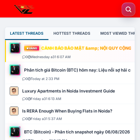
LATEST THREADS
HOTTEST THREADS
MOST VIEWED THRE
CẢNH BÁO BẢO MẬT &amp; NỘI QUY CỘNG ĐỒNG
VÀNG
0
Wednesday a31 6:07 AM
Phân tích giá Bitcoin (BTC) hôm nay: Liệu nỗi sợ hãi có mở 
0
Today at 2:33 PM
Luxury Apartments in Noida Investment Guide
0
Friday a31 6:13 AM
Is RERA Enough When Buying Flats in Noida?
0
Friday a31 5:37 AM
BTC (Bitcoin) - Phân tích snapshot ngày 06/08/2026