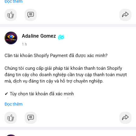
Đọc thêm
Coinbase, cân nhắc hạ tỷ trọng đòn bẩy và chốt lời một phần.
✔ Professional Customer Support
Tránh hành động theo cảm xúc, hãy đặt lệnh cắt lỗ chặt chẽ và
chờ xác nhận xu hướng từ khối lượng giao dịch trước khi vào
📱 WhatsApp: +1 (681) 549-2683
lệnh mới.
💬 Telegram: @SellsSMM
#1077btc
#70trieuusd
#vilanh
#aplucban
#btcmempool
#telegram
#telegramaccount
#socialmedia
#digitalsolutions
Adaline Gomez
#sellssmm
1 h
Cần tài khoản Shopify Payment đã được xác minh?
Chúng tôi cung cấp giải pháp tài khoản thanh toán Shopify
đáng tin cậy cho doanh nghiệp cần truy cập thanh toán mượt
mà, dịch vụ đáng tin cậy và hỗ trợ chuyên nghiệp.
✔ Tùy chọn tài khoản đã xác minh
✔ Giao hàng nhanh chóng và dễ dàng
Đọc thêm
✔ Hỗ trợ khách hàng đáng tin cậy
Liên hệ ngay:
📱 WhatsApp: +1 (681) 549-2683
💬 Telegram: @SellsSMM