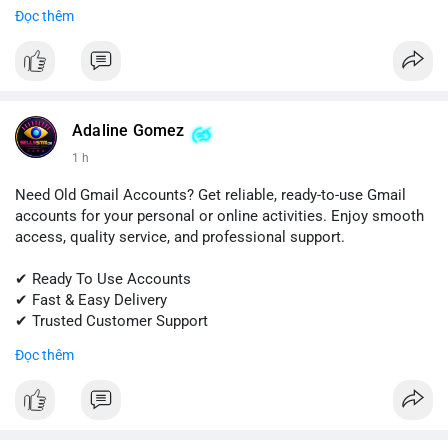
Đọc thêm
📱 WhatsApp: +1 (681) 549-2683
💬 Telegram: @SellsSMM
#snapchat
#snapchataccount
#buysnapchataccounts
#socialmediamarketing
#digitalsolutions
#sellssmm
Adaline Gomez
1 h
Need Old Gmail Accounts? Get reliable, ready-to-use Gmail
accounts for your personal or online activities. Enjoy smooth
access, quality service, and professional support.
✔ Ready To Use Accounts
✔ Fast & Easy Delivery
✔ Trusted Customer Support
Đọc thêm
📱 WhatsApp: +1 (681) 549-2683
💬 Telegram: @SellsSMM
#gmail
#googleaccount
#emailsolutions
#digitalservices
#sellssmm