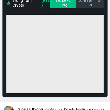
Trung Tâm
(BTC
Biểu Đồ Xu
Danh Sách Theo
Crypto
)
Hướng
Dõi
Gloriaa Kyong
Đã thay đổi ảnh đại diện của anh ấy