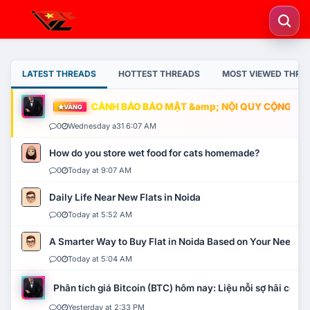
LATEST THREADS
HOTTEST THREADS
MOST VIEWED THRE
CẢNH BÁO BẢO MẬT &amp; NỘI QUY CỘNG ĐỒNG
VÀNG
0
Wednesday a31 6:07 AM
How do you store wet food for cats homemade?
0
Today at 9:07 AM
Daily Life Near New Flats in Noida
0
Today at 5:52 AM
A Smarter Way to Buy Flat in Noida Based on Your Needs
0
Today at 5:04 AM
Phân tích giá Bitcoin (BTC) hôm nay: Liệu nỗi sợ hãi có mở 
0
Yesterday at 2:33 PM