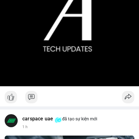
carspace uae
đã tạo sự kiện mới
1 h