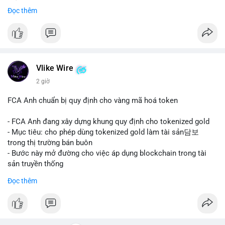
mảng thanh toán số.
Đọc thêm
#mastercard
#bvnk
#stablecoin
#cryptonews
#binancesquare
$btc $eth
#vlikevn
#titanbot
Vlike Wire
2 giờ
📰 Nguồn: CoinDesk
FCA Anh chuẩn bị quy định cho vàng mã hoá token
- FCA Anh đang xây dựng khung quy định cho tokenized gold
- Mục tiêu: cho phép dùng tokenized gold làm tài sản담보
trong thị trường bán buôn
- Bước này mở đường cho việc áp dụng blockchain trong tài
sản truyền thống
#binancesquare
#cryptonews
#tokenizedgold
#fca
#uk
Đọc thêm
$btc $eth
#vlikevn
#titanbot