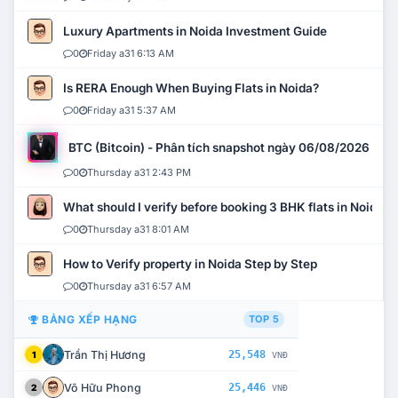
Luxury Apartments in Noida Investment Guide
0
Friday a31 6:13 AM
Is RERA Enough When Buying Flats in Noida?
0
Friday a31 5:37 AM
BTC (Bitcoin) - Phân tích snapshot ngày 06/08/2026
0
Thursday a31 2:43 PM
What should I verify before booking 3 BHK flats in Noida?
0
Thursday a31 8:01 AM
How to Verify property in Noida Step by Step
0
Thursday a31 6:57 AM
BẢNG XẾP HẠNG
TOP 5
Trần Thị Hương
25,548
1
VNĐ
Võ Hữu Phong
25,446
2
VNĐ