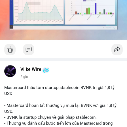
dịch đơn lẻ, đây có thể là hành động gom hàng vào ví lạnh để
tích lũy dài hạn.
Nhà đầu tư nhỏ lẻ nên theo dõi sát dòng tiền tiếp theo từ địa
chỉ nguồn. Nếu thấy dòng tiền đổ vào sàn giao dịch, cần thận
trọng với nhịp điều chỉnh ngắn hạn. Tránh hành động theo cảm
xúc, hãy chờ xác nhận hướng đi của dòng tiền trước khi đưa ra
quyết định vào lệnh.
#525btc
#cavoichuyentien
#btcmempool
#phantichonchain
#biendonggia
Vlike Wire
2 giờ
Mastercard thâu tóm startup stablecoin BVNK trị giá 1,8 tỷ
USD
- Mastercard hoàn tất thương vụ mua lại BVNK với giá 1,8 tỷ
USD.
- BVNK là startup chuyên về giải pháp stablecoin.
- Thương vụ đánh dấu bước tiến lớn của Mastercard trong