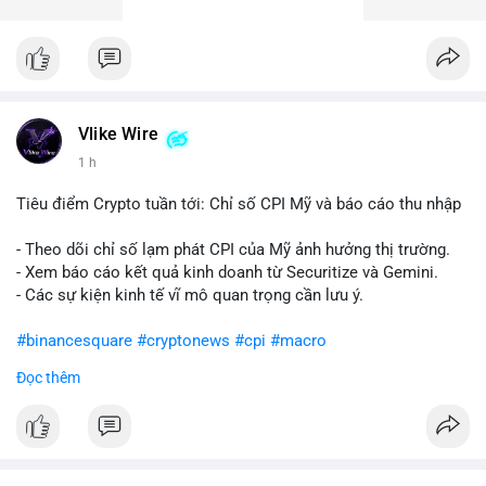
Vlike Wire
1 h
Tiêu điểm Crypto tuần tới: Chỉ số CPI Mỹ và báo cáo thu nhập
- Theo dõi chỉ số lạm phát CPI của Mỹ ảnh hưởng thị trường.
- Xem báo cáo kết quả kinh doanh từ Securitize và Gemini.
- Các sự kiện kinh tế vĩ mô quan trọng cần lưu ý.
#binancesquare
#cryptonews
#cpi
#macro
Đọc thêm
$btc $eth
#vlikevn
#titanbot
📰 Nguồn: CoinDesk