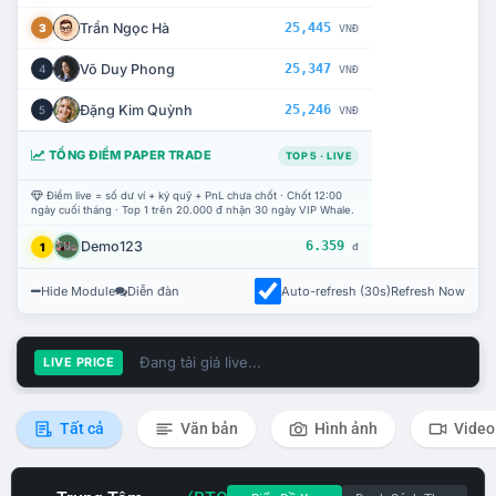
Trần Ngọc Hà
25,445
3
VNĐ
Võ Duy Phong
25,347
4
VNĐ
Đặng Kim Quỳnh
25,246
5
VNĐ
TỔNG ĐIỂM PAPER TRADE
TOP 5 · LIVE
Điểm live = số dư ví + ký quỹ + PnL chưa chốt · Chốt 12:00
ngày cuối tháng · Top 1 trên 20.000 đ nhận 30 ngày VIP Whale.
Demo123
6.359
1
đ
Hide Module
Diễn đàn
Auto-refresh (30s)
Refresh Now
Đang tải giá live...
LIVE PRICE
Tất cả
Văn bản
Hình ảnh
Video