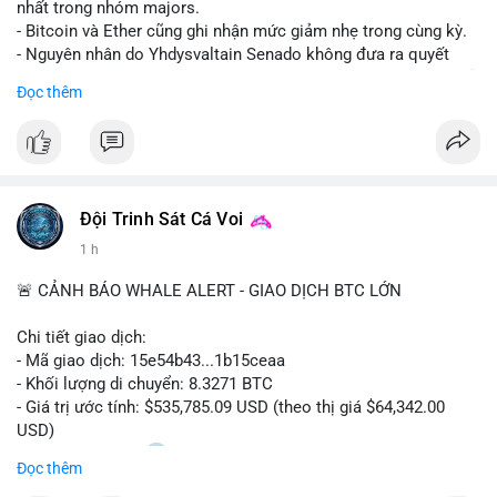
nhất trong nhóm majors.
- Bitcoin và Ether cũng ghi nhận mức giảm nhẹ trong cùng kỳ.
- Nguyên nhân do Yhdysvaltain Senado không đưa ra quyết
định về luật Clarity Act (luật cấu trúc thị trường) trước khi nghỉ
Đọc thêm
hè, đẩy việc thảo luận sang tháng 9.
- Việc trì hoãn pháp lý làm tăng sự không chắc chắn quanh
XRP và Ripple, ảnh hưởng đến tâm lý nhà đầu tư.
#binancesquare
#cryptonews
#xrp
#btc
#eth
#clarityact
#ripple
Đội Trinh Sát Cá Voi
1 h
$xrp $btc $eth
🚨 CẢNH BÁO WHALE ALERT - GIAO DỊCH BTC LỚN
#vlikevn
#titanbot
Chi tiết giao dịch:
📰 Nguồn: CoinDesk
- Mã giao dịch: 15e54b43...1b15ceaa
- Khối lượng di chuyển: 8.3271 BTC
- Giá trị ước tính: $535,785.09 USD (theo thị giá $64,342.00
USD)
- Thời gian: 04:20
0 2026-08-07 UTC
Đọc thêm