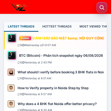
LATEST THREADS
HOTTEST THREADS
MOST VIEWED THRE
CẢNH BÁO BẢO MẬT &amp; NỘI QUY CỘNG ĐỒNG
VÀNG
0
Wednesday a31 6:07 AM
BTC (Bitcoin) - Phân tích snapshot ngày 06/08/2026
0
Yesterday at 2:43 PM
What should I verify before booking 3 BHK flats in Noida?
0
Yesterday at 8:01 AM
How to Verify property in Noida Step by Step
0
Yesterday at 6:57 AM
Why does a 4 BHK flat Noida offer better privacy?
0
Yesterday at 6:30 AM