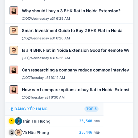
Why should I buy a 3 BHK flat in Noida Extension?
0
Wednesday a31 6:25 AM
Smart Investment Guide to Buy 2 BHK Flat in Noida
0
Wednesday a31 6:20 AM
Is a 4 BHK Flat in Noida Extension Good for Remote Work?
0
Wednesday a31 5:26 AM
Can researching a company reduce common interview mi
0
Tuesday a31 10:12 AM
How can I compare options to buy flat in Noida Extension?
0
Tuesday a31 6:30 AM
BẢNG XẾP HẠNG
TOP 5
Trần Thị Hương
25,548
1
VNĐ
Võ Hữu Phong
25,446
2
VNĐ