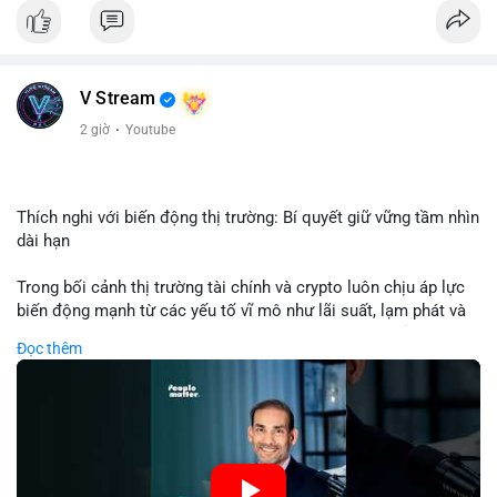
Nhận định phân tích: Giao dịch 8.3271 BTC trị giá hơn nửa triệu
USD được thực hiện trong khung giờ sáng sớm, cho thấy dấu
hiệu của một tổ chức hoặc cá nhân sở hữu lượng tài sản lớn.
Quy mô chuyển động này nằm ở mức trung bình - lớn, không
V Stream
đủ tạo áp lực bán trực tiếp lên thị trường nhưng phản ánh tâm
lý thận trọng của cá voi. Nếu dòng tiền này hướng về ví sàn
2 giờ
·
Youtube
giao dịch, khả năng cao là động thái chuẩn bị thanh khoản
hoặc chốt lời một phần; ngược lại, nếu chuyển sang ví lạnh, đó
là tín hiệu tích lũy dài hạn, củng cố niềm tin vào xu hướng tăng
của BTC.
Thích nghi với biến động thị trường: Bí quyết giữ vững tầm nhìn
dài hạn
Lời khuyên: Nhà đầu tư nhỏ lẻ nên theo dõi thêm 2-3 giao dịch
tương tự trong 24 giờ tới để xác nhận xu hướng. Không nên
Trong bối cảnh thị trường tài chính và crypto luôn chịu áp lực
hành động vội vàng dựa trên một giao dịch đơn lẻ, hãy ưu tiên
biến động mạnh từ các yếu tố vĩ mô như lãi suất, lạm phát và
quản trị rủi ro và giữ kỷ luật với kế hoạch đầu tư đã đề ra.
chính sách tiền tệ, việc duy trì tầm nhìn chiến lược trở thành
Đọc thêm
chìa khóa để đầu tư viên vượt qua giai đoạn không chắc chắn.
#8dot3271btc
#giaodichlon
#vilanh
#tamlycavoi
Thay vì phản ứng cảm xúc với những dao động ngắn hạn, các
#mempoolbtc
nhà đầu tư thành công thường tập trung vào nguyên tắc cơ
bản, phân배 tài sản hợp lý và kiên持 theo kế hoạch đã định.
Điều này không chỉ giúp giảm rủi ro mà còn tạo điều kiện để
tận dụng cơ hội khi thị trường phục hồi.