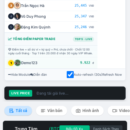
Trần Ngọc Hà
25,445
3
VNĐ
Võ Duy Phong
25,347
4
VNĐ
Đặng Kim Quỳnh
25,246
5
VNĐ
TỔNG ĐIỂM PAPER TRADE
TOP 5 · LIVE
Điểm live = số dư ví + ký quỹ + PnL chưa chốt · Chốt 12:00
ngày cuối tháng · Top 1 trên 20.000 đ nhận 30 ngày VIP Whale.
Demo123
9.922
1
đ
Hide Module
Diễn đàn
Auto-refresh (30s)
Refresh Now
Đang tải giá live...
LIVE PRICE
Tất cả
Văn bản
Hình ảnh
Video
Trung Tâm
(BTC
Biểu Đồ Xu
Danh Sách Theo