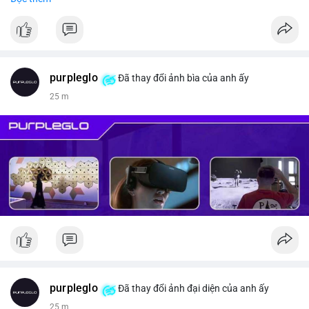
#vlikevn
#titanbot
📰 Nguồn: CoinDesk
purpleglo
Đã thay đổi ảnh bìa của anh ấy
25 m
purpleglo
Đã thay đổi ảnh đại diện của anh ấy
25 m