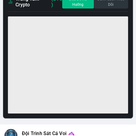
Crypto
)
Hướng
Dõi
Đội Trinh Sát Cá Voi