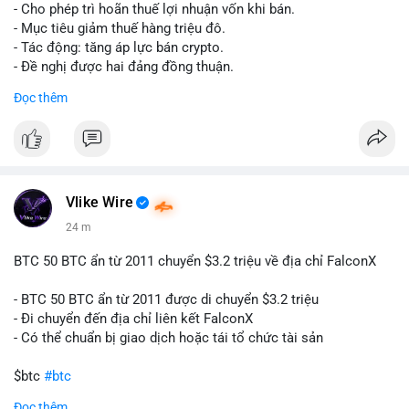
tái cơ cấu danh mục trước phiên giao dịch Âu-Mỹ. Tâm lý thị
- Cho phép trì hoãn thuế lợi nhuận vốn khi bán.
trường có thể dao động nhẹ khi nhà đầu tư nhỏ lẻ theo dõi
- Mục tiêu giảm thuế hàng triệu đô.
động thái này.
- Tác động: tăng áp lực bán crypto.
- Đề nghị được hai đảng đồng thuận.
Lời khuyên cho nhà đầu tư nhỏ lẻ: Theo dõi xác nhận giao dịch
#clarity
#trump
#crypto
#tax
#bloomberg
Đọc thêm
và điểm đến của số BTC này trong 2-4 giờ tới. Nếu dòng tiền
vào sàn, cân nhắc giảm đòn bẩy hoặc chốt lời một phần để
$btc $eth
phòng thủ. Nếu vào ví lạnh, có thể duy trì chiến lược nắm giữ
hiện tại mà không cần hoảng loạn.
#vlikevn
#titanbot
#160btc
#vilanh
#thanhkhoansan
#aplucban
#btcmempool
📰 Nguồn: Cointelegraph
Vlike Wire
24 m
BTC 50 BTC ẩn từ 2011 chuyển $3.2 triệu về địa chỉ FalconX
- BTC 50 BTC ẩn từ 2011 được di chuyển $3.2 triệu
- Đi chuyển đến địa chỉ liên kết FalconX
- Có thể chuẩn bị giao dịch hoặc tái tổ chức tài sản
$btc
#btc
Đọc thêm