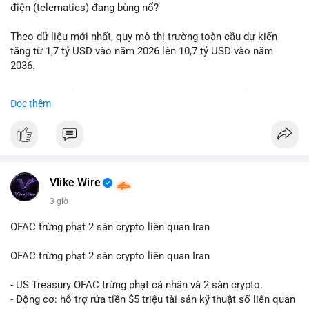
động thái chốt lời; ngược lại, nếu vào ví mới không hoạt động,
điện (telematics) đang bùng nổ?
đó là tín hiệu gom hàng chiến lược.
Theo dữ liệu mới nhất, quy mô thị trường toàn cầu dự kiến
Lời khuyên: Nhà đầu tư nhỏ lẻ nên quan sát thêm 2-4 giờ sau
tăng từ 1,7 tỷ USD vào năm 2026 lên 10,7 tỷ USD vào năm
khi giao dịch được xác nhận, tránh hành động theo cảm xúc.
2036.
Xác minh địa chỉ ví đích trước khi đưa ra quyết định vào lệnh,
ưu tiên quản trị rủi ro trong giai đoạn biến động mạnh.
Mức tăng trưởng này tương ứng với tốc độ tăng trưởng kép
Đọc thêm
hàng năm (CAGR) ấn tượng lên tới 20,2%.
#99dot6btc
#capvoichuyentien
#vilanhtichluy
#aplucban
#btcmempool65k
Điều gì đang thúc đẩy sự tăng trưởng vượt bậc này? Hãy cùng
theo dõi các phân tích chuyên sâu về xu hướng công nghệ và
nhu cầu thị trường trong thời gian tới.
Vlike Wire
3 giờ
OFAC trừng phạt 2 sàn crypto liên quan Iran
OFAC trừng phạt 2 sàn crypto liên quan Iran
- US Treasury OFAC trừng phạt cá nhân và 2 sàn crypto.
- Động cơ: hỗ trợ rửa tiền $5 triệu tài sản kỹ thuật số liên quan