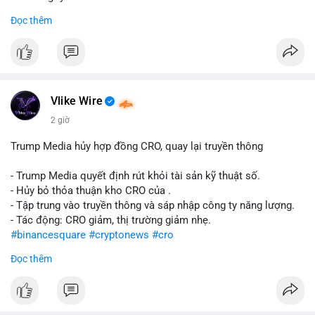
Đọc thêm
#abtc
#cryptonews
#stockmarket
#trump
$btc $eth
#vlikevn
#titanbot
Vlike Wire
📰 Nguồn: CoinDesk
2 giờ
Trump Media hủy hợp đồng CRO, quay lại truyền thông
- Trump Media quyết định rút khỏi tài sản kỹ thuật số.
- Hủy bỏ thỏa thuận kho CRO của .
- Tập trung vào truyền thông và sáp nhập công ty năng lượng.
- Tác động: CRO giảm, thị trường giảm nhẹ.
#binancesquare
#cryptonews
#cro
Đọc thêm
$cro
#vlikevn
#titanbot