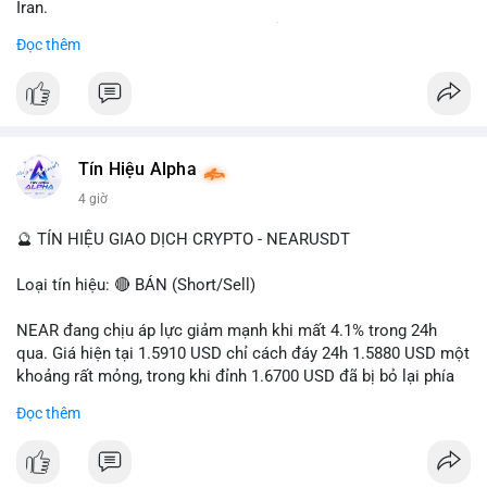
Iran.
- Các sàn bị cấm hoạt động, tài khoản bị khóa.
Đọc thêm
- Tác động: rủi ro cho thị trường crypto, tăng áp lực pháp lý.
#binancesquare
#cryptonews
#ofac
#ussanctions
#iran
$btc $eth
Tín Hiệu Alpha
#vlikevn
#titanbot
4 giờ
📰 Nguồn: Cointelegraph
🔮 TÍN HIỆU GIAO DỊCH CRYPTO - NEARUSDT
Loại tín hiệu: 🔴 BÁN (Short/Sell)
NEAR đang chịu áp lực giảm mạnh khi mất 4.1% trong 24h
qua. Giá hiện tại 1.5910 USD chỉ cách đáy 24h 1.5880 USD một
khoảng rất mỏng, trong khi đỉnh 1.6700 USD đã bị bỏ lại phía
sau. Biên độ dao động ngày đạt 4.9%, cho thấy phe bán đang
Đọc thêm
kiểm soát hoàn toàn. Khối lượng giao dịch 10.29 triệu NEAR
không đủ lớn để tạo lực đỡ, xác nhận xu hướng đi xuống đang
tiếp diễn.