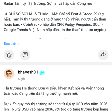
Radar Tâm Lý Thị Trường: Sợ hãi và hấp dẫn đồng mơ
📊 CHỈ SỐ SỢ HÃI & THAM LAM: Chỉ số Fear & Greed 29 (sợ
hãi). Tâm lý thị trường đang ở mức thấp, nhiều người cẩn thận
hoặc bán. • CoinGecko hấp dẫn XRP, Pudgy Penguins, SOL. •
Google Trends Việt Nam hấp dẫn 'tin the thao' (tin tức crypto).
📈 XU HƯỚNG TÌM KIẾM & THẢO LUẬN: • XRP, SOL, PENGU,
Đọc thêm
ONDO, CASHCAT. • Chủ đề 'tô thị ty na' (tỷ giá) và 'giao thông'
(giao thông tài chính). • Bàn tán Binance Square tập trung vào
BTC breakout và lệnh long/short.
💬 DÒNG CHẢY TIN TỨC & TRUYỀN THÔNG: • Trump khẳng
định crypto là 'vấn đề lớn' giúp giảm áp lực USD. • Binance hỗ
bhavesh31
trợ cổ phiếu Apple/IBM. • Bài đăng hấp dẫn về $HFT, $SKYAI,
5 giờ
$BICO. • Tin nhắn cảnh báo về hack North Korea (Bybit).
Thị trường Hệ thống Đơn vị Điều khiển Kết nối và Viễn thông
💡 NHẬN ĐỊNH & KHUYẾN NGHỊ: Tâm lý thị trường đang phân
toàn cầu đang trên đà tăng trưởng mạnh mẽ.
cực. Sợ hãi do chỉ số thấp, nhưng hấp dẫn từ xu hướng meme
coin (PENGU, CASHCAT) và tin cậy từ các dự án lớn (BTC,
Dự kiến quy mô thị trường sẽ tăng từ 6,4 tỷ USD vào năm 2026
SOL). Rủi ro tăng nếu không có thông tin rõ ràng về quy định.
lên 16,6 tỷ USD vào năm 2036, với tốc độ tăng trưởng kép hàng