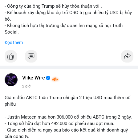
- Công ty của ông Trump sẽ hủy thỏa thuận với .
Lời khuyên cho nhà đầu tư nhỏ lẻ: Theo dõi xác nhận giao dịch
- Kế hoạch xây dựng kho dự trữ CRO trị giá nhiều tỷ USD bị hủy
và dòng tiền tiếp theo từ ví nguồn. Khối lượng này chưa đủ tạo
bỏ.
áp lực bán mạnh, nhưng nếu xuất hiện thêm 2-3 giao dịch
- Không tích hợp thị trường dự đoán lên mạng xã hội Truth
tương tự trong 24 giờ tới, khả năng cao là sóng điều chỉnh
Social.
ngắn hạn. Giữ tỷ trọng danh mục hợp lý, tránh FOMO mua đuổi
Đọc thêm
ở vùng giá hiện tại.
#binancesquare
#cryptonews
#cro
#trump
#truthsocial
#12dot1btc
#786kusd
#dichuyenvinuong
#khangcu64900
$cro
#mempoolbtc
#vlikevn
#titanbot
Vlike Wire
📰 Nguồn: Cointelegraph
2 giờ
Giám đốc ABTC thân Trump chi gần 2 triệu USD mua thêm cổ
phiếu
- Justin Mateen mua hơn 306.000 cổ phiếu ABTC trong 2 ngày.
- Tổng sở hữu đạt hơn 492.000 cổ phiếu sau đợt mua.
- Giao dịch diễn ra ngay sau báo cáo kết quả kinh doanh quý
của công ty.