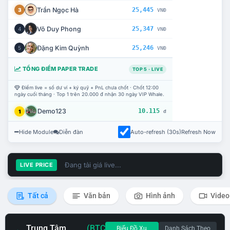
Trần Ngọc Hà
25,445
3
VNĐ
Võ Duy Phong
25,347
4
VNĐ
Đặng Kim Quỳnh
25,246
5
VNĐ
TỔNG ĐIỂM PAPER TRADE
TOP 5 · LIVE
Điểm live = số dư ví + ký quỹ + PnL chưa chốt · Chốt 12:00
ngày cuối tháng · Top 1 trên 20.000 đ nhận 30 ngày VIP Whale.
Demo123
10.115
1
đ
Hide Module
Diễn đàn
Auto-refresh (30s)
Refresh Now
Đang tải giá live...
LIVE PRICE
Tất cả
Văn bản
Hình ảnh
Video
Trung Tâm
(BTC
Biểu Đồ Xu
Danh Sách Theo