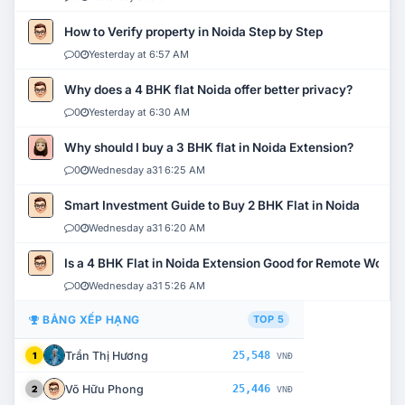
How to Verify property in Noida Step by Step
0
Yesterday at 6:57 AM
Why does a 4 BHK flat Noida offer better privacy?
0
Yesterday at 6:30 AM
Why should I buy a 3 BHK flat in Noida Extension?
0
Wednesday a31 6:25 AM
Smart Investment Guide to Buy 2 BHK Flat in Noida
0
Wednesday a31 6:20 AM
Is a 4 BHK Flat in Noida Extension Good for Remote Work?
0
Wednesday a31 5:26 AM
BẢNG XẾP HẠNG
TOP 5
Trần Thị Hương
25,548
1
VNĐ
Võ Hữu Phong
25,446
2
VNĐ