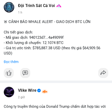
Đội Trinh Sát Cá Voi
1 h
🚨 CẢNH BÁO WHALE ALERT - GIAO DỊCH BTC LỚN
Chi tiết giao dịch:
- Mã giao dịch: 940123d7...4a49099f
- Khối lượng di chuyển: 12.1074 BTC
- Giá trị ước tính: $785,887.38 USD (theo thị giá $64,909.56
USD)
- Thời gian: 22:17:40 2026-08-07 UTC
Đọc thêm
Nhận định phân tích hành vi của Cá voi dựa trên giao dịch này:
Khối lượng 12.1 BTC tương đương gần 786 nghìn USD được di
chuyển trong một giao dịch chưa xác nhận duy nhất. Mức giá
$64,909.56 đang nằm gần vùng kháng cự tâm lý quan trọng.
Động thái này có thể là bước chuẩn bị thanh khoản để bán ra,
Vlike Wire
hoặc tái phân bổ tài sản giữa các ví nóng nhằm tối ưu phí giao
2 giờ
dịch. Việc di chuyển một phần nhỏ trong tổng nắm giữ cho
thấy cá voi đang thăm dò thanh khoản thị trường trước khi có
Công ty truyền thông của Donald Trump chấm dứt hợp tác với
hành động lớn hơn.