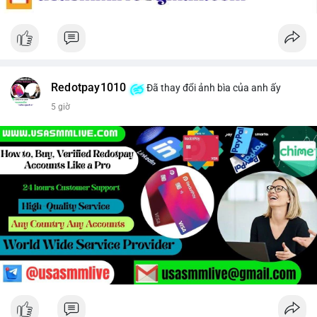
Redotpay1010
Đã thay đổi ảnh bìa của anh ấy
5 giờ