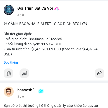
📰 Nguồn: CoinDesk
Đội Trinh Sát Cá Voi
3 giờ
🚨 CẢNH BÁO WHALE ALERT - GIAO DỊCH BTC LỚN
Chi tiết giao dịch:
- Mã giao dịch: 28c304ca...e01cc3c5
- Khối lượng di chuyển: 99.5957 BTC
- Giá trị ước tính: $6,471,281.09 USD (theo thị giá $64,975.48
USD)
- Thời gian: 20:19:36 2026-08-07 UTC
Đọc thêm
Nhận định phân tích: Khối lượng 99.6 BTC chưa xác nhận, trị
giá hơn 6.47 triệu USD, cho thấy dấu hiệu chuyển tiền quy mô
lớn. Với mức giá BTC quanh vùng 65K USD, hành vi này thường
gặp ở hai kịch bản: cá voi nạp lên sàn giao dịch để chuẩn bị
thanh khoản hoặc bán, hoặc chuyển sang ví lạnh nhằm tích lũy
bhavesh31
dài hạn. Việc giao dịch chưa được xác nhận tạo tâm lý thận
3 giờ
trọng, giới đầu tư theo dõi sát dòng tiền này để đánh giá áp lực
cung ngắn hạn. Nếu BTC vào ví nóng sàn, khả năng cao là
Bạn có biết thị trường hệ thống quản lý sức khỏe ắc quy xe