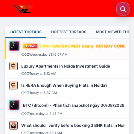
LATEST THREADS
HOTTEST THREADS
MOST VIEWED THRE
CẢNH BÁO BẢO MẬT &amp; NỘI QUY CỘNG ĐỒNG
VÀNG
0
Wednesday a31 6:07 AM
Luxury Apartments in Noida Investment Guide
0
Today at 6:13 AM
Is RERA Enough When Buying Flats in Noida?
0
Today at 5:37 AM
BTC (Bitcoin) - Phân tích snapshot ngày 06/08/2026
0
Yesterday at 2:43 PM
What should I verify before booking 3 BHK flats in Noida?
0
Yesterday at 8:01 AM