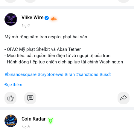
Vlike Wire
5 giờ
Mỹ mở rộng cấm Iran crypto, phạt hai sàn
- OFAC Mỹ phạt Shelbit và Aban Tether
- Mục tiêu: cắt nguồn tiền điện tử và ngoại tệ của Iran
- Hành động tiếp tục chiến dịch áp lực tài chính Washington
#binancesquare
#cryptonews
#iran
#sanctions
#usdt
Đọc thêm
$usdt
#vlikevn
#titanbot
📰 Nguồn: CoinDesk
Coin Radar
5 giờ