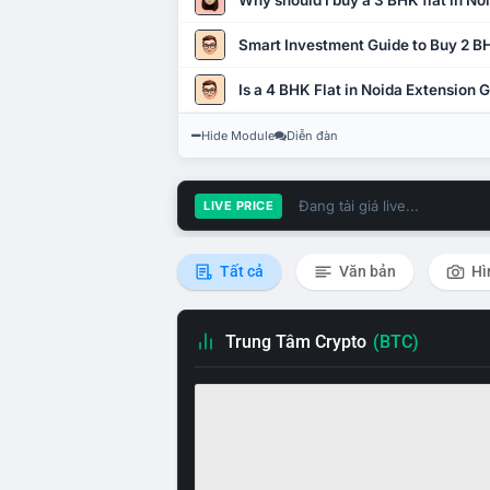
Why should I buy a 3 BHK flat in No
Smart Investment Guide to Buy 2 BH
Is a 4 BHK Flat in Noida Extension
Hide Module
Diễn đàn
Đang tải giá live...
LIVE PRICE
Tất cả
Văn bản
Hì
Trung Tâm Crypto
(BTC)