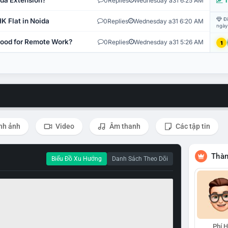
ida Extension?
0
Replies
Wednesday a31 6:25 AM
T
Đi
K Flat in Noida
0
Replies
Wednesday a31 6:20 AM
ngày
 Good for Remote Work?
0
Replies
Wednesday a31 5:26 AM
1
nh ảnh
Video
Âm thanh
Các tập tin
Thàn
Biểu Đồ Xu Hướng
Danh Sách Theo Dõi
Phí 