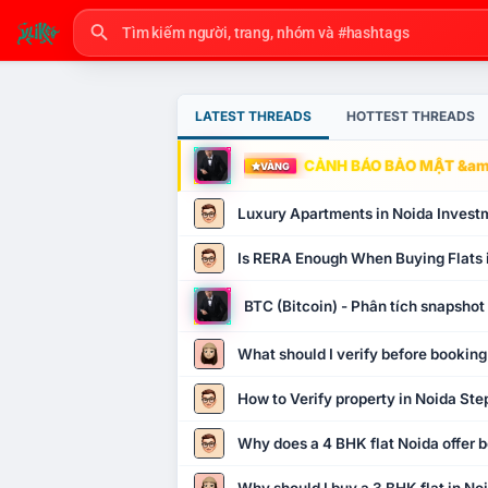
LATEST THREADS
HOTTEST THREADS
CẢNH BÁO BẢO MẬT &amp
VÀNG
Luxury Apartments in Noida Invest
Is RERA Enough When Buying Flats 
BTC (Bitcoin) - Phân tích snapsho
What should I verify before booking
How to Verify property in Noida Ste
Why does a 4 BHK flat Noida offer b