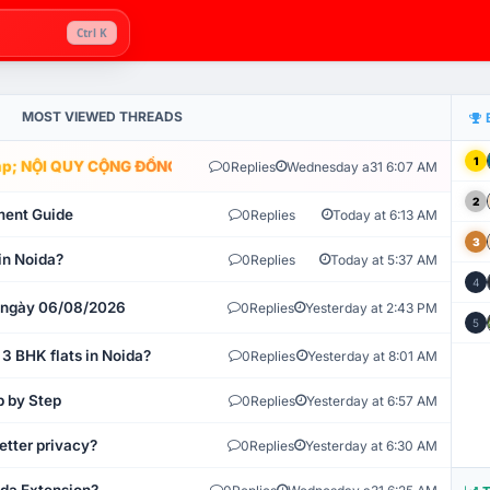
Ctrl K
MOST VIEWED THREADS
1
; NỘI QUY CỘNG ĐỒNG VLIKE.VN: HỆ THỐNG GIÁM SÁT TỰ ĐỘNG V
0
Replies
Wednesday a31 6:07 AM
2
ment Guide
0
Replies
Today at 6:13 AM
3
in Noida?
0
Replies
Today at 5:37 AM
4
t ngày 06/08/2026
0
Replies
Yesterday at 2:43 PM
5
 3 BHK flats in Noida?
0
Replies
Yesterday at 8:01 AM
p by Step
0
Replies
Yesterday at 6:57 AM
etter privacy?
0
Replies
Yesterday at 6:30 AM