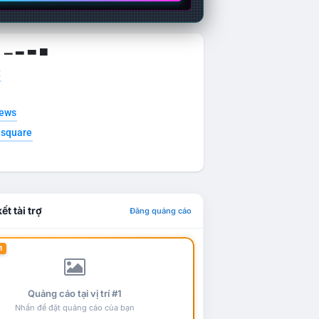
g ▁ ▂ ▃ ▄
t
news
esquare
ết tài trợ
Đăng quảng cáo
1
Quảng cáo tại vị trí #1
Nhấn để đặt quảng cáo của bạn