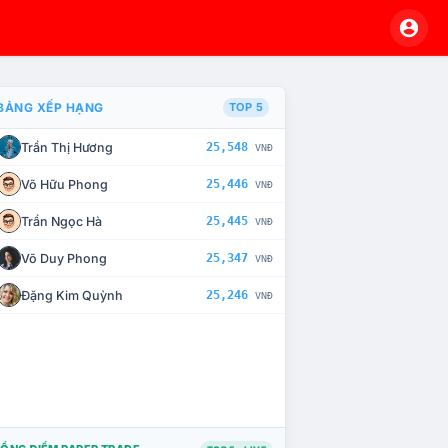
BẢNG XẾP HẠNG
TOP 5
Trần Thị Hương
25,548
VNĐ
À CHẾ TÀI XỬ LÝ VI PHẠM
Võ Hữu Phong
25,446
VNĐ
Trần Ngọc Hà
25,445
VNĐ
Võ Duy Phong
25,347
VNĐ
Đặng Kim Quỳnh
25,246
VNĐ