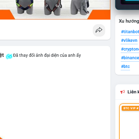
Xu hướn
#titanbo
#vlikevn
#crypto
ệt
Đã thay đổi ảnh đại diện của anh ấy
#binanc
#btc
Liên k
BTC VIP #