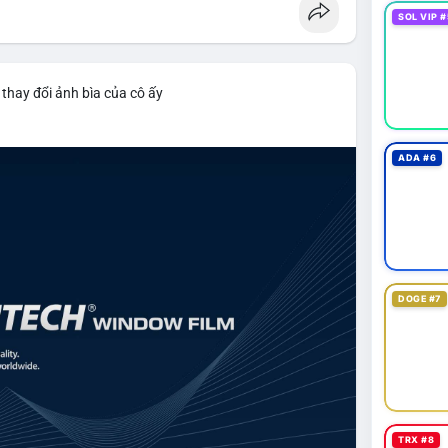
SOL VIP #
thay đổi ảnh bìa của cô ấy
ADA #6
DOGE #7
TRX #8