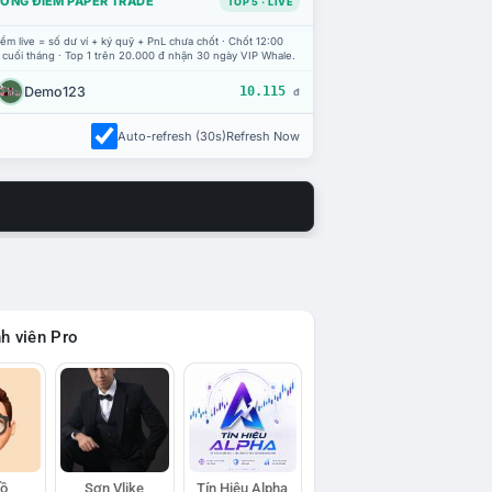
ỔNG ĐIỂM PAPER TRADE
TOP 5 · LIVE
ểm live = số dư ví + ký quỹ + PnL chưa chốt · Chốt 12:00
 cuối tháng · Top 1 trên 20.000 đ nhận 30 ngày VIP Whale.
Demo123
10.115
đ
Auto-refresh (30s)
Refresh Now
h viên Pro
Hồ
Sơn Vlike
Tín Hiệu Alpha