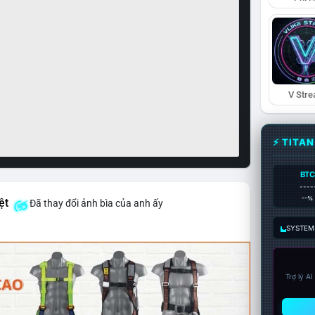
V Str
⚡ TITA
BTC
----
--%
ệt
Đã thay đổi ảnh bìa của anh ấy
SYSTEM:
Trợ lý A