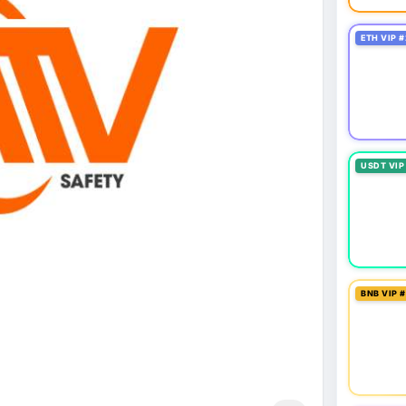
ETH VIP #
USDT VIP
BNB VIP 