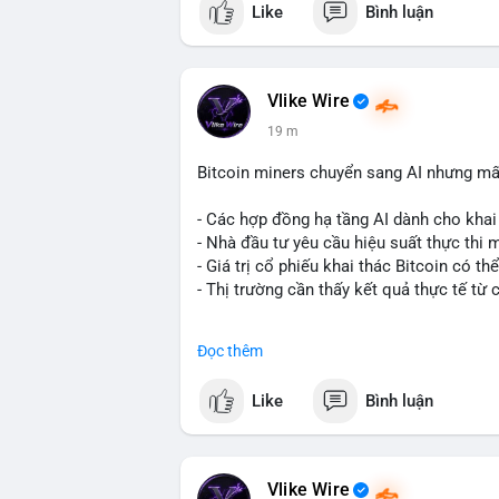
Like
Bình luận
thuộc sở hữu của một tổ chức hoặc cá vo
thành nhiều địa chỉ mới thường cho thấy 
áp lực bán khẩn cấp. Tuy nhiên, nếu dòng
nguy cơ chốt lời là hiện hữu và có thể g
Vlike Wire
19 m
Nhà đầu tư nhỏ lẻ nên quan sát thêm các
đích đến. Tránh hành động theo cảm xúc
Bitcoin miners chuyển sang AI nhưng mất
#59dot84btc
#dichuyenvilanh
#taicocaut
- Các hợp đồng hạ tầng AI dành cho khai 
- Nhà đầu tư yêu cầu hiệu suất thực thi 
- Giá trị cổ phiếu khai thác Bitcoin có t
- Thị trường cần thấy kết quả thực tế từ 
#binancesquare
#cryptonews
#btc
#bitc
Đọc thêm
$btc
Like
Bình luận
#vlikevn
#titanbot
📰 Nguồn: Cointelegraph
Vlike Wire