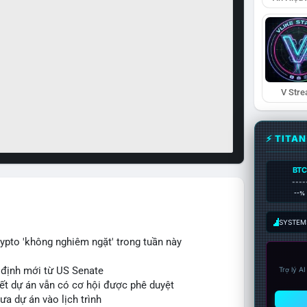
V Str
⚡ TITA
BTC
----
--%
SYSTEM:
ypto 'không nghiêm ngặt' trong tuần này
 định mới từ US Senate
Trợ lý A
iết dự án vẫn có cơ hội được phê duyệt
ưa dự án vào lịch trình