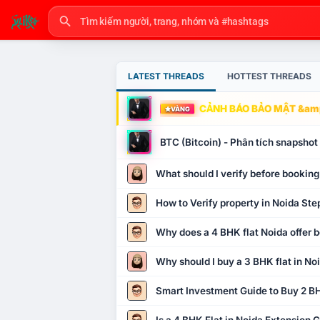
LATEST THREADS
HOTTEST THREADS
CẢNH BÁO BẢO MẬT &amp
VÀNG
BTC (Bitcoin) - Phân tích snapsho
What should I verify before booking
How to Verify property in Noida Ste
Why does a 4 BHK flat Noida offer b
Why should I buy a 3 BHK flat in No
Smart Investment Guide to Buy 2 BH