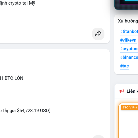
ịnh crypto tại Mỹ
Xu hướn
#titanbo
#vlikevn
#crypto
#binanc
#btc
CH BTC LỚN
Liên k
BTC VIP #
eo thị giá $64,723.19 USD)
 triệu USD vừa được kích hoạt di chuyển trong
là tài sản đang được dịch chuyển giữa các ví