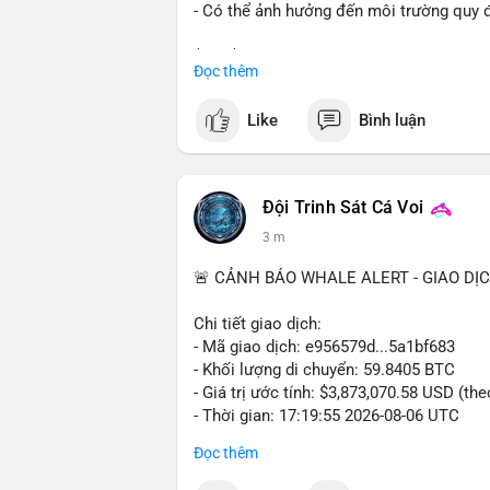
- Có thể ảnh hưởng đến môi trường quy đ
$btc $eth
Đọc thêm
#vlikevn
#titanbot
Like
Bình luận
📰 Nguồn: Cointelegraph
Đội Trinh Sát Cá Voi
3 m
🚨 CẢNH BÁO WHALE ALERT - GIAO DỊ
Chi tiết giao dịch:
- Mã giao dịch: e956579d...5a1bf683
- Khối lượng di chuyển: 59.8405 BTC
- Giá trị ước tính: $3,873,070.58 USD (th
- Thời gian: 17:19:55 2026-08-06 UTC
Đọc thêm
Một khối lượng 59.84 BTC trị giá gần 3.9
mempool. Với quy mô này, khả năng cao 