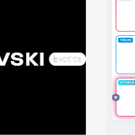
TON #9
OPTIMUS 