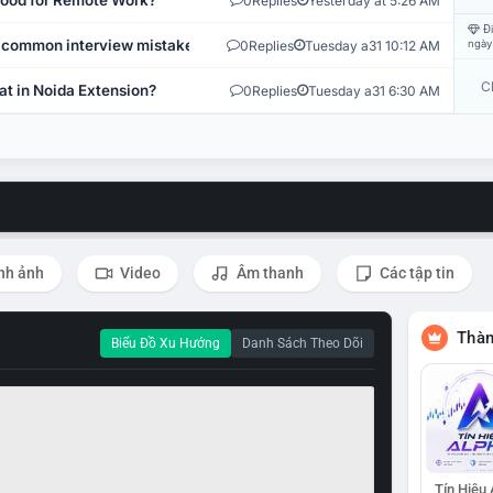
 Good for Remote Work?
0
Replies
Yesterday at 5:26 AM
Đi
 common interview mistakes?
0
Replies
Tuesday a31 10:12 AM
ngày
C
at in Noida Extension?
0
Replies
Tuesday a31 6:30 AM
nh ảnh
Video
Âm thanh
Các tập tin
Thàn
Biểu Đồ Xu Hướng
Danh Sách Theo Dõi
Tín Hiệu