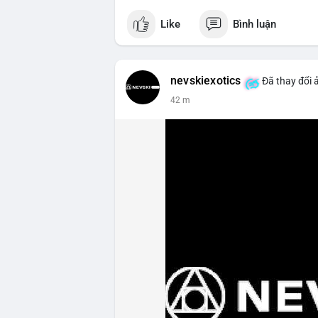
Like
Bình luận
nevskiexotics
Đã thay đổi 
42 m