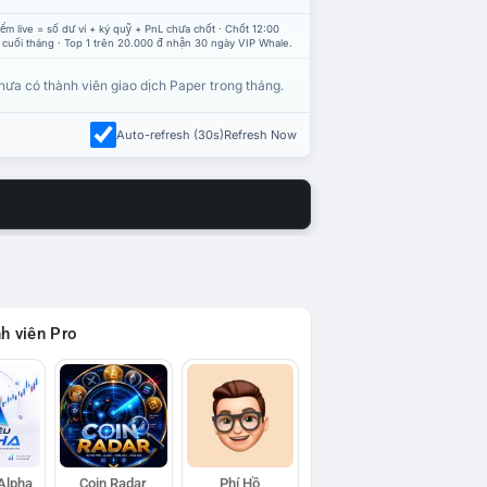
ểm live = số dư ví + ký quỹ + PnL chưa chốt · Chốt 12:00
 cuối tháng · Top 1 trên 20.000 đ nhận 30 ngày VIP Whale.
hưa có thành viên giao dịch Paper trong tháng.
Auto-refresh (30s)
Refresh Now
h viên Pro
 Alpha
Coin Radar
Phí Hồ