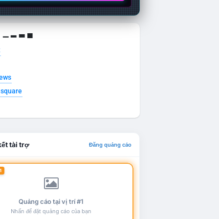
g ▁ ▂ ▃ ▄
t
news
esquare
ết tài trợ
Đăng quảng cáo
1
Quảng cáo tại vị trí #1
Nhấn để đặt quảng cáo của bạn