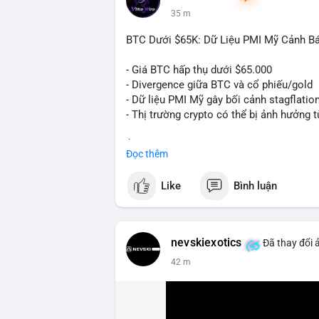
35 m
BTC Dưới $65K: Dữ Liệu PMI Mỹ Cảnh Báo
- Giá BTC hấp thụ dưới $65.000
- Divergence giữa BTC và cổ phiếu/gold
- Dữ liệu PMI Mỹ gây bối cảnh stagflatio
- Thị trường crypto có thể bị ảnh hưởng t
$btc
#btc
Đọc thêm
#vlikevn
#titanbot
Like
Bình luận
📰 Nguồn: Cointelegraph
nevskiexotics
Đã thay đổi 
42 m