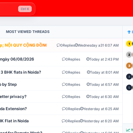
Ctrl K
MOST VIEWED THREADS
1
; NỘI QUY CỘNG ĐỒNG VLIKE.VN: HỆ THỐNG GIÁM SÁT TỰ ĐỘNG 
0
Replies
Wednesday a31 6:07 AM
2
t ngày 06/08/2026
0
Replies
Today at 2:43 PM
3
 3 BHK flats in Noida?
0
Replies
Today at 8:01 AM
4
p by Step
0
Replies
Today at 6:57 AM
5
etter privacy?
0
Replies
Today at 6:30 AM
ida Extension?
0
Replies
Yesterday at 6:25 AM
K Flat in Noida
0
Replies
Yesterday at 6:20 AM
T