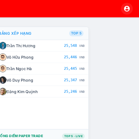
BẢNG XẾP HẠNG
TOP 5
Trần Thị Hương
25,548
VNĐ
VÀ CHẾ TÀI XỬ LÝ VI PHẠM
Võ Hữu Phong
25,446
VNĐ
Trần Ngọc Hà
25,445
VNĐ
Võ Duy Phong
25,347
VNĐ
Đặng Kim Quỳnh
25,246
VNĐ
ỔNG ĐIỂM PAPER TRADE
TOP 5 · LIVE