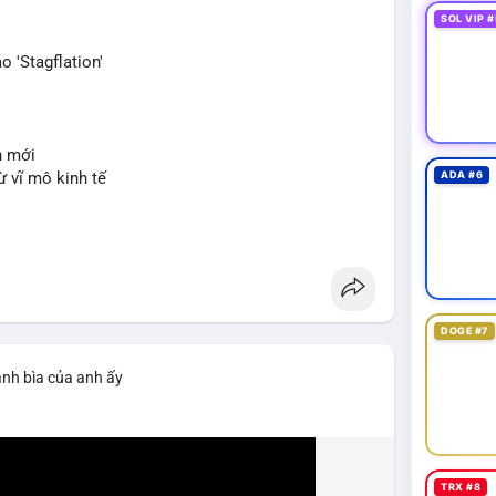
SOL VIP #
 'Stagflation'
n mới
ừ vĩ mô kinh tế
ADA #6
DOGE #7
ảnh bìa của anh ấy
TRX #8