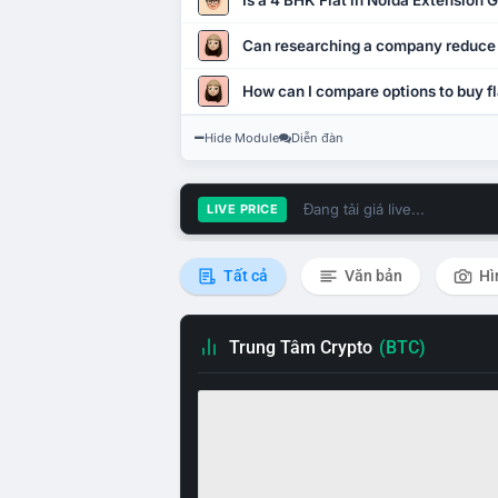
Is a 4 BHK Flat in Noida Extension
Can researching a company reduce
How can I compare options to buy fl
Hide Module
Diễn đàn
Đang tải giá live...
LIVE PRICE
Tất cả
Văn bản
Hì
Trung Tâm Crypto
(BTC)