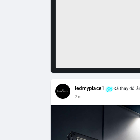
ledmyplace1
Đã thay đổi ả
2 m