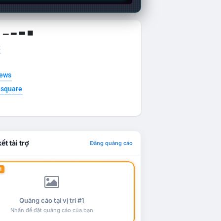
g ▁ ▂ ▃ ▄
t
news
esquare
ết tài trợ
Đăng quảng cáo
1
Quảng cáo tại vị trí #1
Nhấn để đặt quảng cáo của bạn