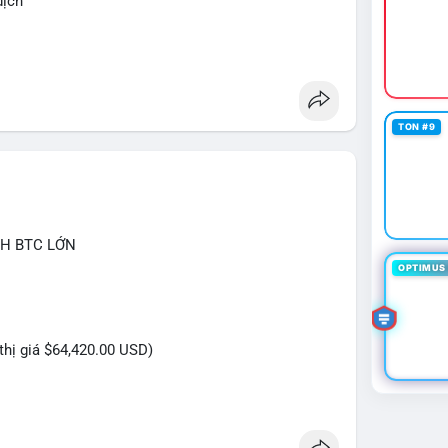
dịch
ketanalysis
TON #9
CH BTC LỚN
OPTIMUS 
 thị giá $64,420.00 USD)
ựa trên giao dịch này: Khối lượng 9.608 BTC, tương
 gây áp lực bán trực tiếp lên sàn giao dịch. Tuy