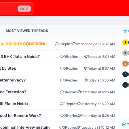
Ctrl K
MOST VIEWED THREADS
1
; NỘI QUY CỘNG ĐỒNG VLIKE.VN: HỆ THỐNG GIÁM SÁT TỰ ĐỘNG V
0
Replies
Wednesday a31 6:07 AM
2
 3 BHK flats in Noida?
0
Replies
Today at 8:01 AM
3
p by Step
0
Replies
Today at 6:57 AM
4
etter privacy?
0
Replies
Today at 6:30 AM
5
ida Extension?
0
Replies
Yesterday at 6:25 AM
K Flat in Noida
0
Replies
Yesterday at 6:20 AM
 Good for Remote Work?
0
Replies
Yesterday at 5:26 AM
T
 common interview mistakes?
0
Replies
Tuesday a31 10:12 AM