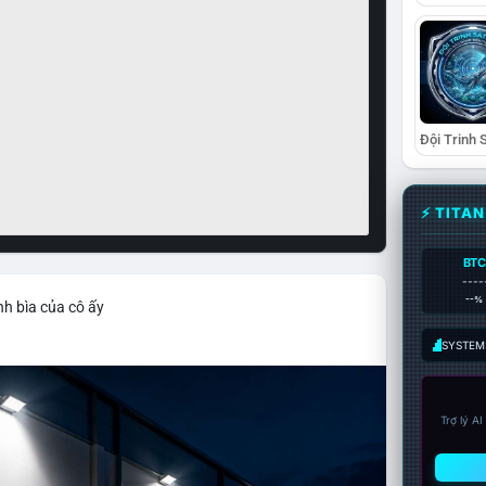
⚡ TITA
BTC
----
--%
nh bìa của cô ấy
SYSTEM:
Trợ lý A