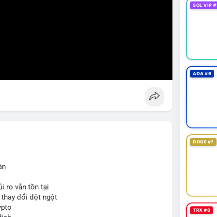
SOL VIP #
ADA #6
DOGE #7
àn
i ro vẫn tồn tại
ể thay đổi đột ngột
ypto
TRX #8