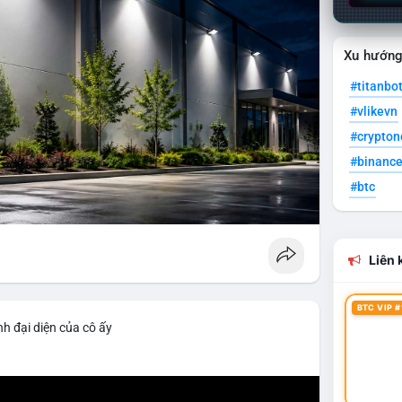
Xu hướn
#titanbo
#vlikevn
#crypto
#binanc
#btc
Liên k
BTC VIP #
h đại diện của cô ấy