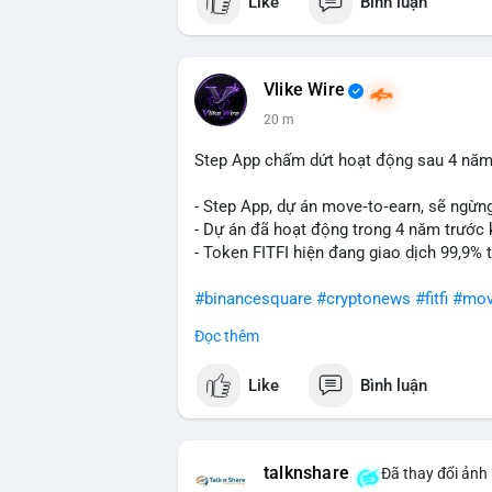
Like
Bình luận
nhiên, việc di chuyển một lượng BTC tập 
khởi đầu cho chiến dịch gom hàng hoặc 
nhận chuyển vào ví lạnh, khả năng cao cá
thông. Ngược lại, nếu dòng tiền đổ về ví 
Vlike Wire
lời ngắn hạn.
20 m
Lời khuyên cho nhà đầu tư nhỏ lẻ: Theo d
Step App chấm dứt hoạt động sau 4 năm
rút khỏi sàn với tần suất tăng, đó là tín
động theo cảm xúc, ưu tiên quản trị rủi r
- Step App, dự án move‑to‑earn, sẽ ngừn
- Dự án đã hoạt động trong 4 năm trước 
#9dot608btc
#619kusd
#vilanh
#dichuye
- Token FITFI hiện đang giao dịch 99,9%
#binancesquare
#cryptonews
#fitfi
#mov
Đọc thêm
$fitfi
Like
Bình luận
#vlikevn
#titanbot
📰 Nguồn: Cointelegraph
talknshare
Đã thay đổi ảnh 