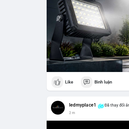
Like
Bình luận
ledmyplace1
Đã thay đổi ản
2 m