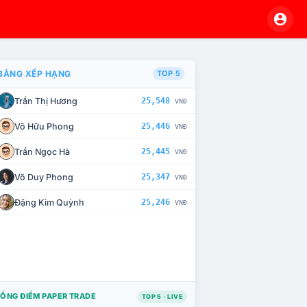
BẢNG XẾP HẠNG
TOP 5
Trần Thị Hương
25,548
VNĐ
À CHẾ TÀI XỬ LÝ VI PHẠM
Võ Hữu Phong
25,446
VNĐ
Trần Ngọc Hà
25,445
VNĐ
Võ Duy Phong
25,347
VNĐ
Đặng Kim Quỳnh
25,246
VNĐ
ỔNG ĐIỂM PAPER TRADE
TOP 5 · LIVE