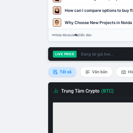
How can I compare options to buy fl
Why Choose New Projects in Noida
Hide Module
Diễn đàn
Đang tải giá live...
LIVE PRICE
Tất cả
Văn bản
Hì
Trung Tâm Crypto
(BTC)