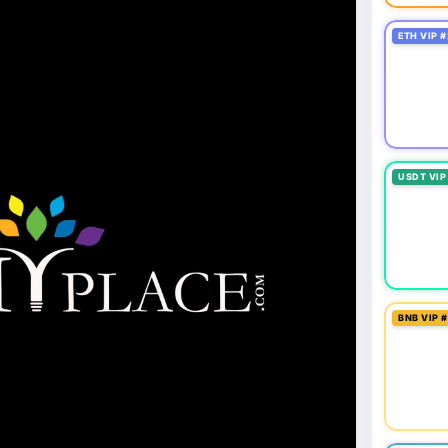
ETH VIP #
USDT VIP
BNB VIP 