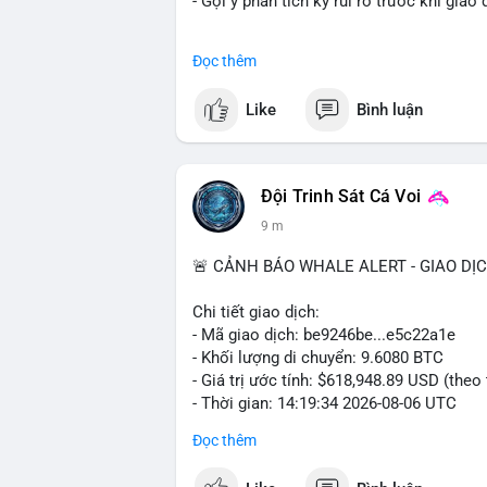
- Gợi ý phân tích kỹ rủi ro trước khi giao 
#binancesquare
#cryptonews
#btc
#mar
Đọc thêm
$btc
Like
Bình luận
#vlikevn
#titanbot
📰 Nguồn: CoinDesk
Đội Trinh Sát Cá Voi
9 m
🚨 CẢNH BÁO WHALE ALERT - GIAO DỊ
Chi tiết giao dịch:
- Mã giao dịch: be9246be...e5c22a1e
- Khối lượng di chuyển: 9.6080 BTC
- Giá trị ước tính: $618,948.89 USD (theo
- Thời gian: 14:19:34 2026-08-06 UTC
Đọc thêm
Nhận định phân tích hành vi của Cá voi d
đương gần 619 nghìn USD, chưa quá lớn để