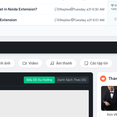
Đi
at in Noida Extension?
0
Replies
Tuesday a31 6:30 AM
ngày
C
 Extension
0
Replies
Tuesday a31 6:01 AM
nh ảnh
Video
Âm thanh
Các tập tin
Thàn
Biểu Đồ Xu Hướng
Danh Sách Theo Dõi
Sơn Vl