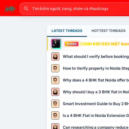
LATEST THREADS
HOTTEST THREADS
CẢNH BÁO BẢO MẬT &amp
VÀNG
What should I verify before booking
How to Verify property in Noida Ste
Why does a 4 BHK flat Noida offer b
Why should I buy a 3 BHK flat in No
Smart Investment Guide to Buy 2 BH
Is a 4 BHK Flat in Noida Extension
Can researching a company reduce