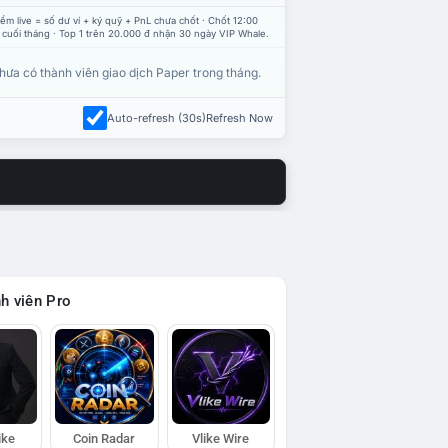
ểm live = số dư ví + ký quỹ + PnL chưa chốt · Chốt 12:00
 cuối tháng · Top 1 trên 20.000 đ nhận 30 ngày VIP Whale.
hưa có thành viên giao dịch Paper trong tháng.
Auto-refresh (30s)
Refresh Now
h viên Pro
ike
Coin Radar
Vlike Wire