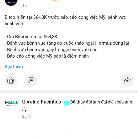
4 m
Bitcoin ổn tại $64,3K trước báo cáo công việc Mỹ, bênh vực
bênh vực
- Giá Bitcoin ổn tại $64,3K
- Bênh vực bênh vực tăng do cuộc thảo ngại Hormuz dừng lại
- Bênh vực bênh vực gây lo ngại bênh vực cao
- Báo cáo công việc Mỹ sắp là điểm nhấn
Đọc thêm
$btc
#btc
#vlikevn
#titanbot
📰 Nguồn: CoinDesk
U Value Facilities
Đã thay đổi ảnh đại diện của anh
ấy
25 m