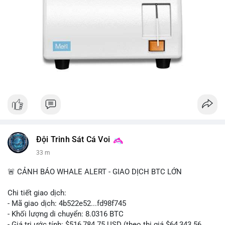
Đội Trinh Sát Cá Voi
33 m
🚨 CẢNH BÁO WHALE ALERT - GIAO DỊCH BTC LỚN
Chi tiết giao dịch:
- Mã giao dịch: 4b522e52...fd98f745
- Khối lượng di chuyển: 8.0316 BTC
- Giá trị ước tính: $516,784.75 USD (theo thị giá $64,343.56