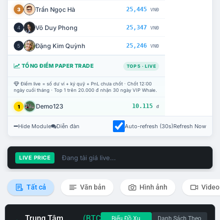
Trần Ngọc Hà
25,445
3
VNĐ
Võ Duy Phong
25,347
4
VNĐ
Đặng Kim Quỳnh
25,246
5
VNĐ
TỔNG ĐIỂM PAPER TRADE
TOP 5 · LIVE
Điểm live = số dư ví + ký quỹ + PnL chưa chốt · Chốt 12:00
ngày cuối tháng · Top 1 trên 20.000 đ nhận 30 ngày VIP Whale.
Demo123
10.115
1
đ
Hide Module
Diễn đàn
Auto-refresh (30s)
Refresh Now
Đang tải giá live...
LIVE PRICE
Tất cả
Văn bản
Hình ảnh
Video
Trung Tâm
(BTC
Biểu Đồ Xu
Danh Sách Theo