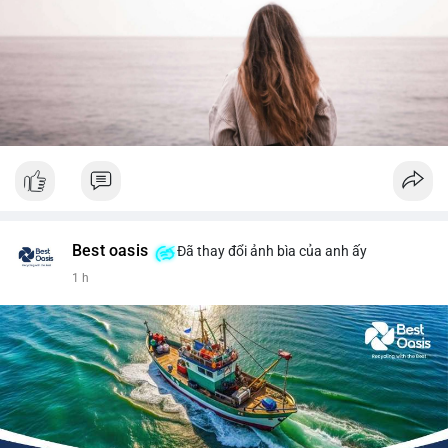
Best oasis
Đã thay đổi ảnh bìa của anh ấy
1 h