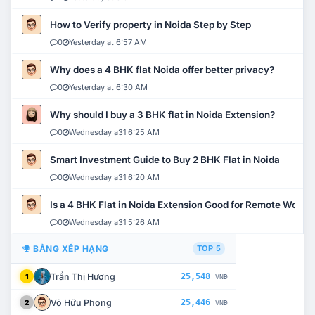
How to Verify property in Noida Step by Step
0
Yesterday at 6:57 AM
Why does a 4 BHK flat Noida offer better privacy?
0
Yesterday at 6:30 AM
Why should I buy a 3 BHK flat in Noida Extension?
0
Wednesday a31 6:25 AM
Smart Investment Guide to Buy 2 BHK Flat in Noida
0
Wednesday a31 6:20 AM
Is a 4 BHK Flat in Noida Extension Good for Remote Work?
0
Wednesday a31 5:26 AM
BẢNG XẾP HẠNG
TOP 5
Trần Thị Hương
25,548
1
VNĐ
Võ Hữu Phong
25,446
2
VNĐ