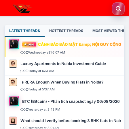
LATEST THREADS
HOTTEST THREADS
MOST VIEWED THRE
CẢNH BÁO BẢO MẬT &amp; NỘI QUY CỘNG ĐỒNG
VÀNG
0
Wednesday a31 6:07 AM
Luxury Apartments in Noida Investment Guide
0
Today at 6:13 AM
Is RERA Enough When Buying Flats in Noida?
0
Today at 5:37 AM
BTC (Bitcoin) - Phân tích snapshot ngày 06/08/2026
0
Yesterday at 2:43 PM
What should I verify before booking 3 BHK flats in Noida?
0
Yesterday at 8:01 AM