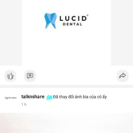
talknshare
Đã thay đổi ảnh bìa của cô ấy
1 h