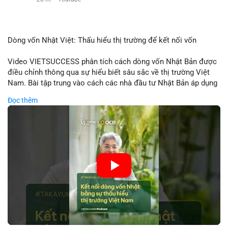
Dòng vốn Nhật Việt: Thấu hiểu thị trường để kết nối vốn
Video VIETSUCCESS phân tích cách dòng vốn Nhật Bản được
điều chỉnh thông qua sự hiểu biết sâu sắc về thị trường Việt
Nam. Bài tập trung vào cách các nhà đầu tư Nhật Bản áp dụng
chiến lược đầu tư phù hợp với điều kiện kinh tế địa phương, từ
Đọc thêm
đầu tư trực tiếp vào doanh nghiệp đến việc giao dịch tài chính.
Kết nối này không chỉ tạo cơ hội tăng trưởng cho Việt Nam mà
còn tạo ra động lực cho thị trường crypto địa phương khi các
nhà đầu tư đa quốc gia tìm kiếm cơ hội đa dạng. Các yếu tố
như chính sách tài chính Việt Nam, xu hướng đầu tư ESG, và
ổn định thị trường sẽ ảnh hưởng trực tiếp đến lưu lượng vốn
nhập khẩu từ Nhật Bản. Bài cũng nhấn mạnh vai trò của thông
tin thị trường chính xác trong việc giảm rủi ro khi kết nối các
thị trường khác nhau.
🎥 Xem video trực tiếp tại: