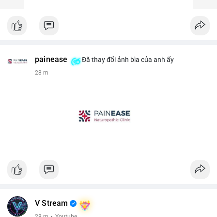
painease
Đã thay đổi ảnh bìa của anh ấy
28 m
V Stream
28 m
·
Youtube