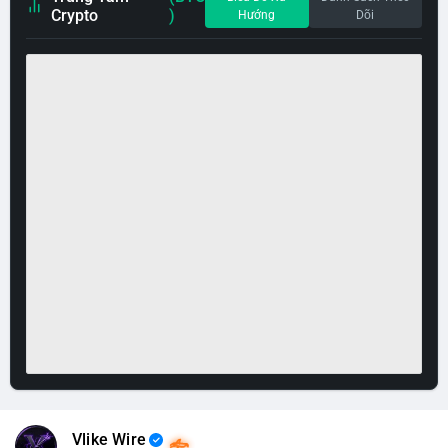
Crypto
)
Hướng
Dõi
Vlike Wire