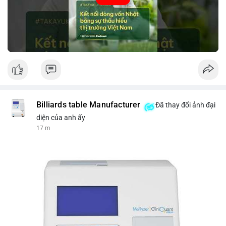
tin thị trường chính xác trong việc giảm rủi ro khi kết nối các
thị trường khác nhau.
🎥 Xem video trực tiếp tại:
Nguồn: VIETSUCCESS
Billiards table Manufacturer
Đã thay đổi ảnh đại
diện của anh ấy
17 m