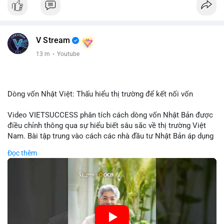
V Stream
13 m
·
Youtube
Dòng vốn Nhật Việt: Thấu hiểu thị trường để kết nối vốn
Video VIETSUCCESS phân tích cách dòng vốn Nhật Bản được
điều chỉnh thông qua sự hiểu biết sâu sắc về thị trường Việt
Nam. Bài tập trung vào cách các nhà đầu tư Nhật Bản áp dụng
chiến lược đầu tư phù hợp với điều kiện kinh tế địa phương, từ
Đọc thêm
đầu tư trực tiếp vào doanh nghiệp đến việc giao dịch tài chính.
Kết nối này không chỉ tạo cơ hội tăng trưởng cho Việt Nam mà
còn tạo ra động lực cho thị trường crypto địa phương khi các
nhà đầu tư đa quốc gia tìm kiếm cơ hội đa dạng. Các yếu tố
như chính sách tài chính Việt Nam, xu hướng đầu tư ESG, và
ổn định thị trường sẽ ảnh hưởng trực tiếp đến lưu lượng vốn
nhập khẩu từ Nhật Bản. Bài cũng nhấn mạnh vai trò của thông