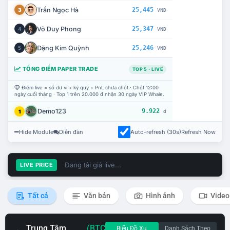
Trần Ngọc Hà
25,445
3
VNĐ
Võ Duy Phong
25,347
4
VNĐ
Đặng Kim Quỳnh
25,246
5
VNĐ
TỔNG ĐIỂM PAPER TRADE
TOP 5 · LIVE
Điểm live = số dư ví + ký quỹ + PnL chưa chốt · Chốt 12:00
ngày cuối tháng · Top 1 trên 20.000 đ nhận 30 ngày VIP Whale.
Demo123
9.922
1
đ
Hide Module
Diễn đàn
Auto-refresh (30s)
Refresh Now
Đang tải giá live...
LIVE PRICE
Tất cả
Văn bản
Hình ảnh
Video
Trung Tâm
(BTC
Biểu Đồ Xu
Danh Sách Theo