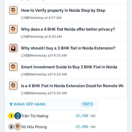
How to Verify property in Noida Step by Step
0
Yesterday at 6:57 AM
Why does a 4 BHK flat Noida offer better privacy?
0
Yesterday at 6:30 AM
Why should I buy a 3 BHK flat in Noida Extension?
0
Wednesday a31 6:25 AM
Smart Investment Guide to Buy 2 BHK Flat in Noida
0
Wednesday a31 6:20 AM
Is a 4 BHK Flat in Noida Extension Good for Remote Work?
0
Wednesday a31 5:26 AM
BẢNG XẾP HẠNG
TOP 5
Trần Thị Hương
25,548
1
VNĐ
Võ Hữu Phong
25,446
2
VNĐ