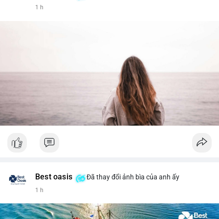
1 h
Best oasis
Đã thay đổi ảnh bìa của anh ấy
1 h