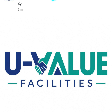
ấy
9 m