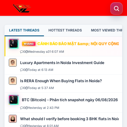
LATEST THREADS
HOTTEST THREADS
MOST VIEWED THRE
CẢNH BÁO BẢO MẬT &amp; NỘI QUY CỘNG ĐỒNG
VÀNG
0
Wednesday a31 6:07 AM
Luxury Apartments in Noida Investment Guide
0
Today at 6:13 AM
Is RERA Enough When Buying Flats in Noida?
0
Today at 5:37 AM
BTC (Bitcoin) - Phân tích snapshot ngày 06/08/2026
0
Yesterday at 2:43 PM
What should I verify before booking 3 BHK flats in Noida?
0
Yesterday at 8:01 AM