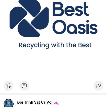
Đội Trinh Sát Cá Voi