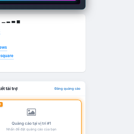
g ▁ ▂ ▃ ▄
t
news
esquare
ết tài trợ
Đăng quảng cáo
1
Quảng cáo tại vị trí #1
Nhấn để đặt quảng cáo của bạn