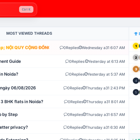
Ctrl K
MOST VIEWED THREADS
1
; NỘI QUY CỘNG ĐỒNG VLIKE.VN: HỆ THỐNG GIÁM SÁT TỰ ĐỘNG V
0
Replies
Wednesday a31 6:07 AM
2
ment Guide
0
Replies
Yesterday at 6:13 AM
3
in Noida?
0
Replies
Yesterday at 5:37 AM
4
t ngày 06/08/2026
0
Replies
Thursday a31 2:43 PM
5
 3 BHK flats in Noida?
0
Replies
Thursday a31 8:01 AM
p by Step
0
Replies
Thursday a31 6:57 AM
etter privacy?
0
Replies
Thursday a31 6:30 AM