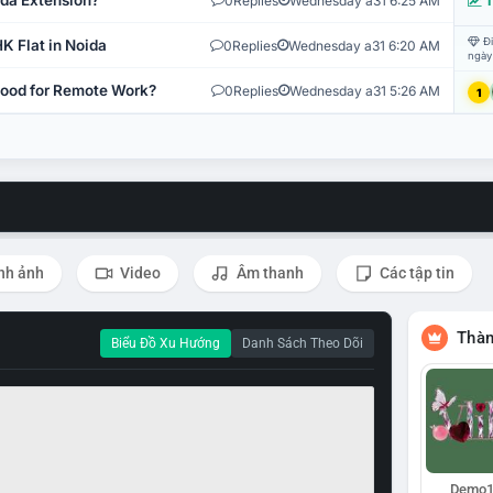
ida Extension?
0
Replies
Wednesday a31 6:25 AM
T
Đi
K Flat in Noida
0
Replies
Wednesday a31 6:20 AM
ngày
 Good for Remote Work?
0
Replies
Wednesday a31 5:26 AM
1
nh ảnh
Video
Âm thanh
Các tập tin
Thàn
Biểu Đồ Xu Hướng
Danh Sách Theo Dõi
Demo1