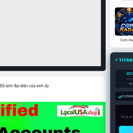
Coin R
⚡ TITA
BTC
----
--%
đổi ảnh đại diện của anh ấy
SYSTEM:
Trợ lý A