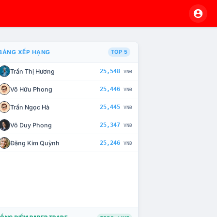
BẢNG XẾP HẠNG
TOP 5
Trần Thị Hương
25,548
VNĐ
À CHẾ TÀI XỬ LÝ VI PHẠM
Võ Hữu Phong
25,446
VNĐ
Trần Ngọc Hà
25,445
VNĐ
Võ Duy Phong
25,347
VNĐ
Đặng Kim Quỳnh
25,246
VNĐ