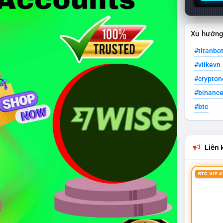
Xu hướn
#titanbo
#vlikevn
#crypto
#binanc
#btc
Liên k
BTC VIP #