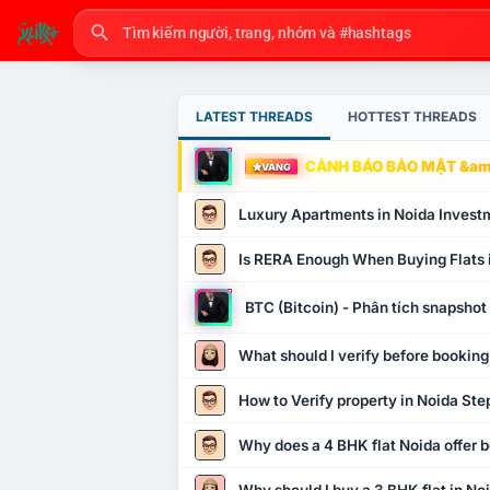
LATEST THREADS
HOTTEST THREADS
CẢNH BÁO BẢO MẬT &amp
VÀNG
Luxury Apartments in Noida Invest
Is RERA Enough When Buying Flats 
BTC (Bitcoin) - Phân tích snapsho
What should I verify before booking
How to Verify property in Noida Ste
Why does a 4 BHK flat Noida offer b