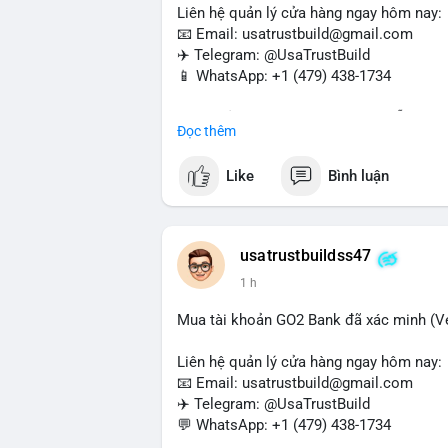
Liên hệ quản lý cửa hàng ngay hôm nay:
📧 Email: usatrustbuild@gmail.com
✈️ Telegram: @UsaTrustBuild
📱 WhatsApp: +1 (479) 438-1734
Tài khoản WebMoney xác minh sẵn sàng 
Đọc thêm
thanh toán trực tuyến, nhận tiền và chuyể
Like
Bình luận
#buyverifiedwebmoneyaccounts
#webm
#sendmoney
#trustbuild
usatrustbuildss47
1 h
Mua tài khoản GO2 Bank đã xác minh (Ver
Liên hệ quản lý cửa hàng ngay hôm nay:
📧 Email: usatrustbuild@gmail.com
✈️ Telegram: @UsaTrustBuild
💬 WhatsApp: +1 (479) 438-1734