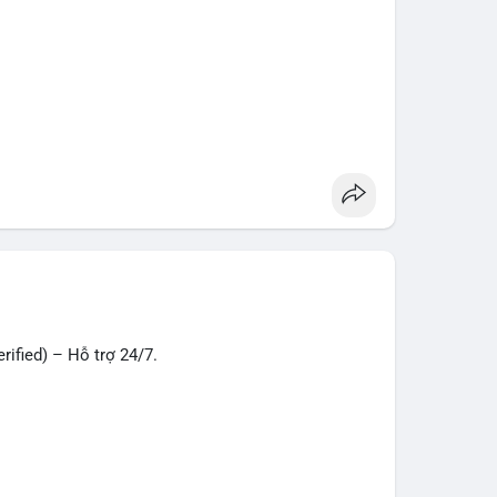
– giao dịch nhanh chóng, an toàn, phù hợp cho
n tiền quốc tế.
oney
#verifiedaccounts
#onlinepayment
#cashout
ified) – Hỗ trợ 24/7.