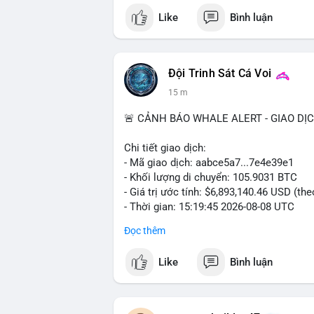
#binancesquare
#cryptonews
#clarityac
Like
Bình luận
$btc $eth
#vlikevn
#titanbot
Đội Trinh Sát Cá Voi
15 m
📰 Nguồn: Cointelegraph
🚨 CẢNH BÁO WHALE ALERT - GIAO DỊ
Chi tiết giao dịch:
- Mã giao dịch: aabce5a7...7e4e39e1
- Khối lượng di chuyển: 105.9031 BTC
- Giá trị ước tính: $6,893,140.46 USD (th
- Thời gian: 15:19:45 2026-08-08 UTC
Đọc thêm
Nhận định phân tích:
Giao dịch hơn 105 BTC trị giá gần 6,9 tr
Like
Bình luận
nhất cho thấy dấu hiệu của một tổ chức 
lượng này đủ lớn để gây biến động giá cụ
địa chỉ đích trong các block tiếp theo là
dịch, áp lực bán ngắn hạn có thể hình th