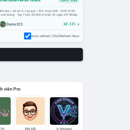
ỔNG ĐIỂM PAPER TRADE
TOP 5 · LIVE
ểm live = số dư ví + ký quỹ + PnL chưa chốt · Chốt 12:00
 cuối tháng · Top 1 trên 20.000 đ nhận 30 ngày VIP Whale.
Demo123
10.115
đ
Auto-refresh (30s)
Refresh Now
h viên Pro
23
Phí Hồ
V Stream