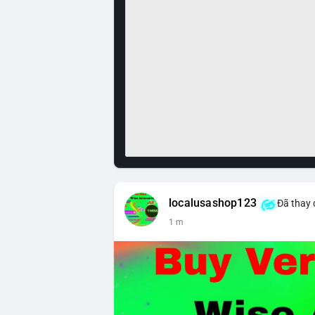
localusashop123
Đã thay 
1 m