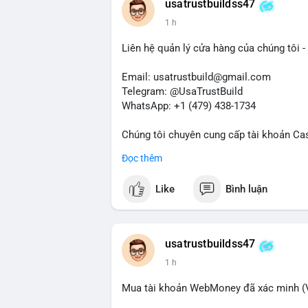
usatrustbuildss47
năng cao là hành động tích lũy dài hạn. 
1 h
động lớn, do vậy động thái này cần được 
Liên hệ quản lý cửa hàng của chúng tôi - 
Lời khuyên:
Nhà đầu tư nhỏ lẻ nên hạn chế đòn bẩy tr
Email: usatrustbuild@gmail.com
sàn lớn thay vì phản ứng theo cảm xúc. X
Telegram: @UsaTrustBuild
giao dịch.
WhatsApp: +1 (479) 438-1734
#105btc
#chuyenvilanh
#aplucban
#btcu
Chúng tôi chuyên cung cấp tài khoản Ca
Accounts) cho các nhu cầu marketing, SE
Đọc thêm
toán USDT và các giao dịch tiền mặt tại
Like
Bình luận
Liên hệ ngay để được tư vấn và hỗ trợ n
#buyverifiedcashappaccounts
#marketin
#sendmoney
#mobiledeposit
#pay
#usd
usatrustbuildss47
1 h
Mua tài khoản WebMoney đã xác minh (V