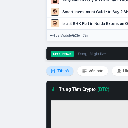
Why should I buy a 3 BHK flat in No
Smart Investment Guide to Buy 2 BH
Is a 4 BHK Flat in Noida Extension
Hide Module
Diễn đàn
Đang tải giá live...
LIVE PRICE
Tất cả
Văn bản
Hì
Trung Tâm Crypto
(BTC)