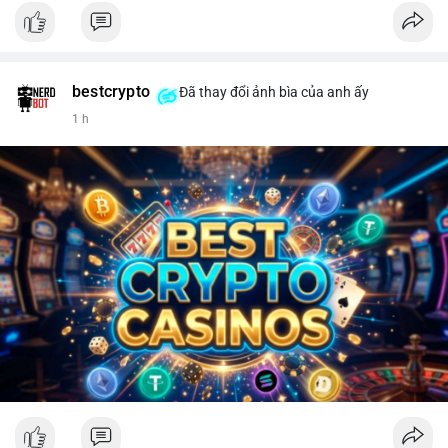
bestcrypto
Đã thay đổi ảnh bìa của anh ấy
1 h