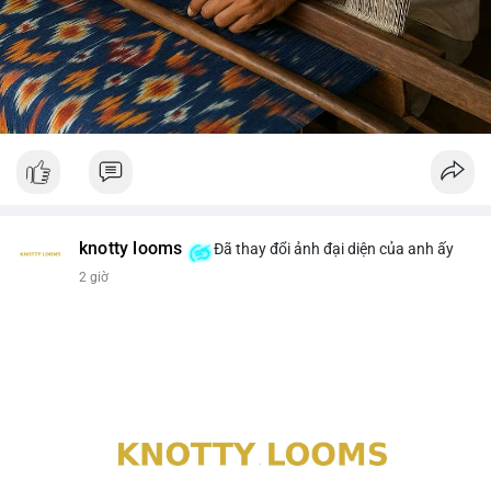
knotty looms
Đã thay đổi ảnh đại diện của anh ấy
2 giờ