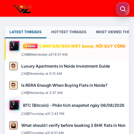
LATEST THREADS
HOTTEST THREADS
MOST VIEWED THRE
CẢNH BÁO BẢO MẬT &amp; NỘI QUY CỘNG ĐỒNG
VÀNG
0
Wednesday a31 6:07 AM
Luxury Apartments in Noida Investment Guide
0
Yesterday at 6:13 AM
Is RERA Enough When Buying Flats in Noida?
0
Yesterday at 5:37 AM
BTC (Bitcoin) - Phân tích snapshot ngày 06/08/2026
0
Thursday a31 2:43 PM
What should I verify before booking 3 BHK flats in Noida?
0
Thursday a31 8:01 AM