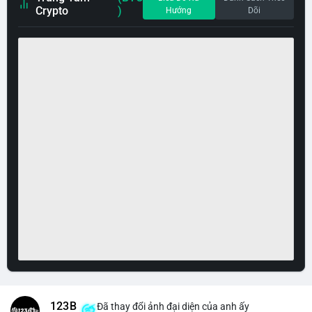
Crypto
)
Hướng
Dõi
123B
Đã thay đổi ảnh đại diện của anh ấy