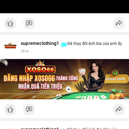
supremeclothing1
Đã thay đổi ảnh bìa của anh ấy
39 m