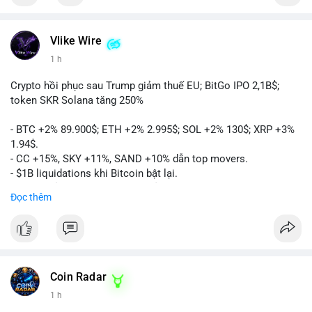
Vlike Wire
1 h
Crypto hồi phục sau Trump giảm thuế EU; BitGo IPO 2,1B$;
token SKR Solana tăng 250%
- BTC +2% 89.900$; ETH +2% 2.995$; SOL +2% 130$; XRP +3%
1.94$.
- CC +15%, SKY +11%, SAND +10% dẫn top movers.
- $1B liquidations khi Bitcoin bật lại.
- Trump hủy thuế EU, tín hiệu giảm áp lực.
Đọc thêm
- Vitalik đề xuất DVT staking cho Ethereum.
- BitGo IPO 18$/cổ phiếu, trị giá ~2B$.
- Senate Ag Committee tiến hành Clarity Act.
- Newrez tính crypto vào điều kiện vay nhà.
- HK cấp giấy phép stablecoin mới.
- Tòa án Nga công nhận crypto là tài sản.
Coin Radar
- Trump hy vọng ký bill cấu trúc thị trường crypto.
1 h
- Saga EVM bị hack 7M$, quỹ trộm chuyển sang Ethereum.