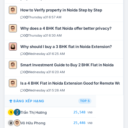
How to Verify property in Noida Step by Step
0
Thursday a31 6:57 AM
Why does a 4 BHK flat Noida offer better privacy?
0
Thursday a31 6:30 AM
Why should I buy a 3 BHK flat in Noida Extension?
0
Wednesday a31 6:25 AM
Smart Investment Guide to Buy 2 BHK Flat in Noida
0
Wednesday a31 6:20 AM
Is a 4 BHK Flat in Noida Extension Good for Remote Work?
0
Wednesday a31 5:26 AM
BẢNG XẾP HẠNG
TOP 5
Trần Thị Hương
25,548
1
VNĐ
Võ Hữu Phong
25,446
2
VNĐ