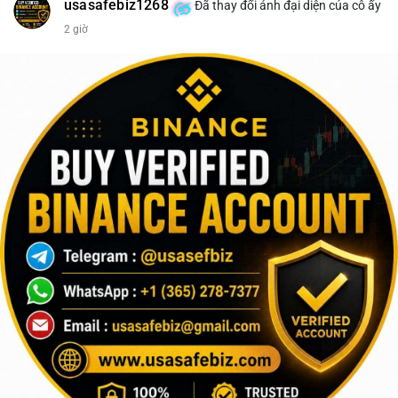
usasafebiz1268
Đã thay đổi ảnh đại diện của cô ấy
2 giờ