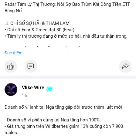
- Steak ’n Shake thưởng BTC cho nhân viên.
Radar Tâm Lý Thị Trường: Nỗi Sợ Bao Trùm Khi Dòng Tiền ETF
#binancesquare
#cryptonews
#btc
#eth
#sol
#xrp
#cc
#sky
Bùng Nổ
#sand
#bitgo
#solana
#stablecoin
#regulation
📊 CHỈ SỐ SỢ HÃI & THAM LAM
$btc $eth $sol $xrp $cc $sky $sand $skr
#skr
• Chỉ số Fear & Greed đạt 30 (Fear)
• Tâm lý thị trường đang ở mức sợ hãi, nhà đầu tư thận trọng.
#vlikevn
#titanbot
📈 XU HƯỚNG TÌM KIẾM & THẢO LUẬN
Đọc thêm
📰 Nguồn: Decrypt
• CoinGecko Trending: PENGU, TUT, ACE, CASHCAT, ANSEM,
STONKBROKER, UNI
• LunarCrush Trending: Ethereum, Solana, Dogecoin, Polkadot,
Chainlink, Taylor Swift, Tesla
• Google Trends Việt Nam: Real Madrid, Giao hữu câu lạc bộ,
Tinh hà say hi
Vlike Wire
1 h
💬 DÒNG CHẢY TIN TỨC & TRUYỀN THÔNG
• Binance Square: Cộng đồng đang tranh luận về lệnh
Doanh số ví lạnh tại Nga tăng gấp đôi trước thềm luật mới
Long/Short, kỳ vọng vào các kèo $ACE, $RAVE và lo ngại tin
xấu từ SpaceX/Musk.
- Doanh số ví phần cứng tại Nga tăng hơn 100%.
• Tin tức quốc tế: US spot Bitcoin ETFs ghi nhận dòng tiền 1 tỷ
- Giá trung bình trên Wildberries giảm 13% xuống còn 7.900
USD; Nansen founder dự báo Bitcoin không dưới 60K; Chi tiêu
rubles.