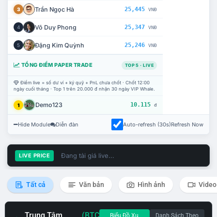
Trần Ngọc Hà
25,445
3
VNĐ
Võ Duy Phong
25,347
4
VNĐ
Đặng Kim Quỳnh
25,246
5
VNĐ
TỔNG ĐIỂM PAPER TRADE
TOP 5 · LIVE
Điểm live = số dư ví + ký quỹ + PnL chưa chốt · Chốt 12:00
ngày cuối tháng · Top 1 trên 20.000 đ nhận 30 ngày VIP Whale.
Demo123
10.115
1
đ
Hide Module
Diễn đàn
Auto-refresh (30s)
Refresh Now
Đang tải giá live...
LIVE PRICE
Tất cả
Văn bản
Hình ảnh
Video
Trung Tâm
(BTC
Biểu Đồ Xu
Danh Sách Theo