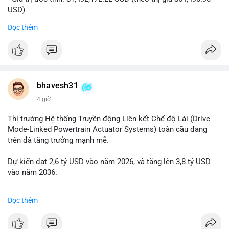
USD)
- Thời gian: 20:19:53 2026-08-06 UTC
Đọc thêm
Nhận định phân tích hành vi của Cá voi dựa trên giao dịch này:
Khối lượng 23.14 BTC tương đương gần 1.5 triệu USD được di
chuyển trong một giao dịch duy nhất. Đây là mức chuyển tiền
đáng chú ý nhưng chưa đến mức gây chấn động thị trường.
Hành vi này có thể là cá voi đang tái phân bổ tài sản giữa các
bhavesh31
ví nóng, hoặc bước đầu chuẩn bị thanh khoản để thực hiện
4 giờ
lệnh mua/bán lớn. Với tỷ giá hiện tại, nếu dòng tiền này đổ vào
sàn giao dịch tập trung, áp lực bán ngắn hạn có thể xuất hiện,
Thị trường Hệ thống Truyền động Liên kết Chế độ Lái (Drive
tạo biến động giá quanh vùng $64,400-$64,600.
Mode-Linked Powertrain Actuator Systems) toàn cầu đang
trên đà tăng trưởng mạnh mẽ.
Lời khuyên ngắn gọn cho nhà đầu tư nhỏ lẻ: Theo dõi sát các
giao dịch tiếp theo từ cùng địa chỉ ví nguồn trong 24 giờ tới.
Dự kiến đạt 2,6 tỷ USD vào năm 2026, và tăng lên 3,8 tỷ USD
Nếu thấy dòng tiền tiếp tục rót vào sàn, cân nhắc hạ tỷ trọng
vào năm 2036.
đòn bẩy. Ngược lại, nếu BTC được chuyển sang ví lạnh, đây là
tín hiệu tích lũy dài hạn tích cực.
Mức tăng trưởng kép hàng năm (CAGR) đạt 5,8% trong giai
Đọc thêm
đoạn dự báo.
#23dot14btc
#chuyenvilanh
#aplucban
#btcmempool
#1point49trieuusd
Đây là cơ hội lớn cho các nhà sản xuất và nhà đầu tư trong lĩnh