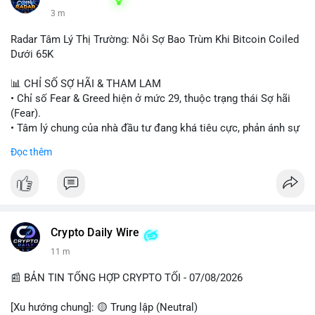
3 m
Radar Tâm Lý Thị Trường: Nỗi Sợ Bao Trùm Khi Bitcoin Coiled
Dưới 65K
📊 CHỈ SỐ SỢ HÃI & THAM LAM
• Chỉ số Fear & Greed hiện ở mức 29, thuộc trạng thái Sợ hãi
(Fear).
• Tâm lý chung của nhà đầu tư đang khá tiêu cực, phản ánh sự
thận trọng cao độ trước các biến động thị trường.
Đọc thêm
📈 XU HƯỚNG TÌM KIẾM & THẢO LUẬN
• CoinGecko Trending: Plume (PLUME), Cash Cat (CASHCAT),
Biconomy (BICO), Hashflow (HFT), Ondo (ONDO), StonkBroker
(STONKBROKER), (PUMP).
• LunarCrush Trending: Ethereum, Solana, Dogecoin, Polkadot,
Crypto Daily Wire
Chainlink.
11 m
• Google Trends Việt Nam: Các chủ đề về bóng đá (Man Utd,
Viettel) và các từ khóa đời sống khác đang chiếm ưu thế.
📰 BẢN TIN TỔNG HỢP CRYPTO TỐI - 07/08/2026
💬 DÒNG CHẢY TIN TỨC & TRUYỀN THÔNG
[Xu hướng chung]: 🟡 Trung lập (Neutral)