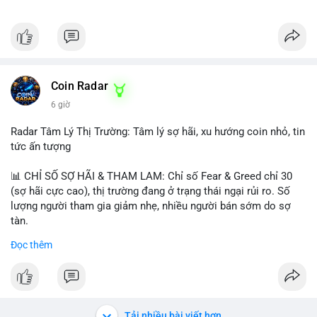
Coin Radar
6 giờ
Radar Tâm Lý Thị Trường: Tâm lý sợ hãi, xu hướng coin nhỏ, tin
tức ấn tượng
📊 CHỈ SỐ SỢ HÃI & THAM LAM: Chỉ số Fear & Greed chỉ 30
(sợ hãi cực cao), thị trường đang ở trạng thái ngại rủi ro. Số
lượng người tham gia giảm nhẹ, nhiều người bán sớm do sợ
tàn.
Đọc thêm
📈 XU HƯỚNG TÌM KIẾM & THẢO LUẬN: Biconomy (BICO),
Pudgy Penguins (PENGU), Bitcoin SV (BSV) và Kaspa (KAS) là
coin được tìm kiếm nhiều nhất. Chủ đề NFT (Pudgy Penguins),
AI (Hyperliquid) và ổn định (BSV) nổi bật.
Tải nhiều bài viết hơn