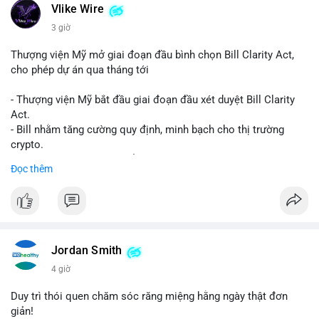
Vlike Wire
3 giờ
Thượng viện Mỹ mở giai đoạn đầu bình chọn Bill Clarity Act,
cho phép dự án qua tháng tới
- Thượng viện Mỹ bắt đầu giai đoạn đầu xét duyệt Bill Clarity
Act.
- Bill nhằm tăng cường quy định, minh bạch cho thị trường
crypto.
- Đạt 60 phiếu cần thiết để tiến tới tháng tới.
Đọc thêm
- Bill có thể ảnh hưởng pháp lý, hoạt động của các đồng tiền kỹ
thuật số.
#binancesquare
#cryptonews
#regulation
#ussenate
#clarityact
Jordan Smith
$btc $eth
4 giờ
#vlikevn
#titanbot
Duy trì thói quen chăm sóc răng miệng hằng ngày thật đơn
giản!