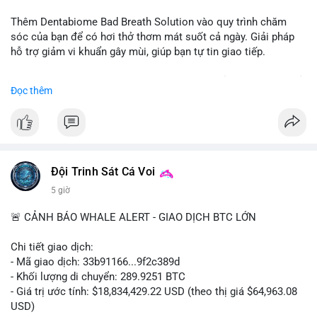
📰 Nguồn: CoinDesk
Thêm Dentabiome Bad Breath Solution vào quy trình chăm
sóc của bạn để có hơi thở thơm mát suốt cả ngày. Giải pháp
hỗ trợ giảm vi khuẩn gây mùi, giúp bạn tự tin giao tiếp.
Bắt đầu ngay hôm nay với bước chăm sóc nhỏ nhưng hiệu quả
Đọc thêm
lớn cho nụ cười khỏe mạnh.
#dentabiome
#badbreathsolution
#hoithothommat
#chamsocrangmieng
#suckhoerangmieng
#nucuoitutin
Đội Trinh Sát Cá Voi
5 giờ
🚨 CẢNH BÁO WHALE ALERT - GIAO DỊCH BTC LỚN
Chi tiết giao dịch:
- Mã giao dịch: 33b91166...9f2c389d
- Khối lượng di chuyển: 289.9251 BTC
- Giá trị ước tính: $18,834,429.22 USD (theo thị giá $64,963.08
USD)