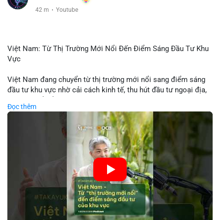
42 m
·
Youtube
Việt Nam: Từ Thị Trường Mới Nổi Đến Điểm Sáng Đầu Tư Khu
Vực
Việt Nam đang chuyển từ thị trường mới nổi sang điểm sáng
đầu tư khu vực nhờ cải cách kinh tế, thu hút đầu tư ngoại địa,
và phát triển ẩm thực, du lịch. Biến động thị trường này tạo cơ
Đọc thêm
hội cho nhà đầu tư lặp lại mô hình thành công của các quốc
gia đang phát triển. Nền tảng crypto tại Việt Nam cũng tăng
trưởng nhờ chính sách ổn định và sự quan tâm từ nhà đầu tư
toàn cầu.
🎥 Xem video trực tiếp tại:
Nguồn: VIETSUCCESS