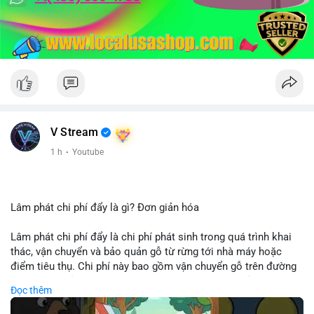
V Stream
1 h
·
Youtube
Lâm phát chi phí đẩy là gì? Đơn giản hóa
Lâm phát chi phí đẩy là chi phí phát sinh trong quá trình khai
thác, vận chuyển và bảo quản gỗ từ rừng tới nhà máy hoặc
điểm tiêu thụ. Chi phí này bao gồm vận chuyển gỗ trên đường
bộ, đường thủy hoặc đường ray, phụ thuộc vào khoảng cách và
Đọc thêm
điều kiện địa hình. Việc hiểu rõ chi phí đẩy giúp doanh nghiệp
lâm nghiệp tối ưu hoá chuỗi cung ứng và kiểm soát lợi nhuận.