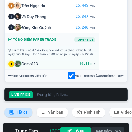
Trần Ngọc Hà
25,445
3
VNĐ
Võ Duy Phong
25,347
4
VNĐ
Đặng Kim Quỳnh
25,246
5
VNĐ
TỔNG ĐIỂM PAPER TRADE
TOP 5 · LIVE
Điểm live = số dư ví + ký quỹ + PnL chưa chốt · Chốt 12:00
ngày cuối tháng · Top 1 trên 20.000 đ nhận 30 ngày VIP Whale.
Demo123
10.115
1
đ
Hide Module
Diễn đàn
Auto-refresh (30s)
Refresh Now
Đang tải giá live...
LIVE PRICE
Tất cả
Văn bản
Hình ảnh
Video
Trung Tâm
(BTC
Biểu Đồ Xu
Danh Sách Theo