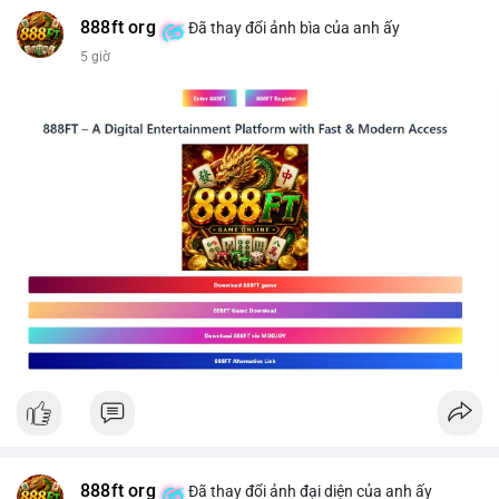
#mucgia64963
#vlikevn
#titanbot
888ft org
Đã thay đổi ảnh bìa của anh ấy
5 giờ
📰 Nguồn: CoinDesk
888ft org
Đã thay đổi ảnh đại diện của anh ấy