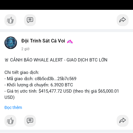
Đội Trinh Sát Cá Voi
2 giờ
🚨 CẢNH BÁO WHALE ALERT - GIAO DỊCH BTC LỚN
Chi tiết giao dịch:
- Mã giao dịch: c8b5cd3b...25b7c569
- Khối lượng di chuyển: 6.3920 BTC
- Giá trị ước tính: $415,477.72 USD (theo thị giá $65,000.01
USD)
- Thời gian: 11:19:49 2026-08-08 UTC
Đọc thêm
Nhận định phân tích: Giao dịch 6.3920 BTC trị giá hơn 415
nghìn USD được xác nhận trong mempool, mức chuyển động
trung bình lớn, chưa đủ tạo áp lực bán trực tiếp nhưng phản