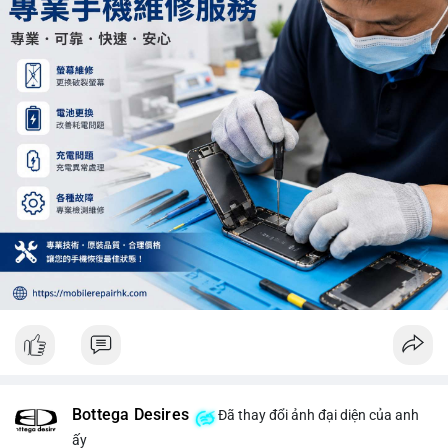
Khối lượng 12.29 BTC chưa đủ tạo áp lực bán lớn, không cần
hoảng loạn. Theo dõi sát dòng tiền đổ vào sàn giao dịch tập
trung trong 24 giờ tới.
#12dot29btc
#vilanh
#tichluydaihan
#phienau
#btcmempool
Bottega Desires
Đã thay đổi ảnh đại diện của anh
ấy