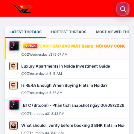
LATEST THREADS
HOTTEST THREADS
MOST VIEWED THRE
CẢNH BÁO BẢO MẬT &amp; NỘI QUY CỘNG ĐỒNG
VÀNG
0
Wednesday a31 6:07 AM
Luxury Apartments in Noida Investment Guide
0
Yesterday at 6:13 AM
Is RERA Enough When Buying Flats in Noida?
0
Yesterday at 5:37 AM
BTC (Bitcoin) - Phân tích snapshot ngày 06/08/2026
0
Thursday a31 2:43 PM
What should I verify before booking 3 BHK flats in Noida?
0
Thursday a31 8:01 AM