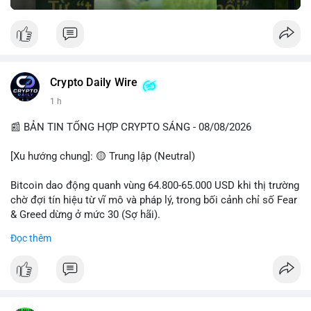
Crypto Daily Wire
1 h
📰 BẢN TIN TỔNG HỢP CRYPTO SÁNG - 08/08/2026
[Xu hướng chung]: 🟡 Trung lập (Neutral)
Bitcoin dao động quanh vùng 64.800-65.000 USD khi thị trường
chờ đợi tín hiệu từ vĩ mô và pháp lý, trong bối cảnh chỉ số Fear
& Greed dừng ở mức 30 (Sợ hãi).
Đọc thêm
- Thị trường & Giá cả: Chuỗi giao dịch cá voi BTC diễn ra dày
đặc, đáng chú ý nhất là lệnh chuyển 289,92 BTC trị giá 18,83
triệu USD lúc 08:19 UTC và 61,37 BTC (gần 4 triệu USD) lúc
06:19 UTC. Các lệnh này chủ yếu là tái phân bổ tài sản, chưa
tạo áp lực bán trực tiếp lên sàn.