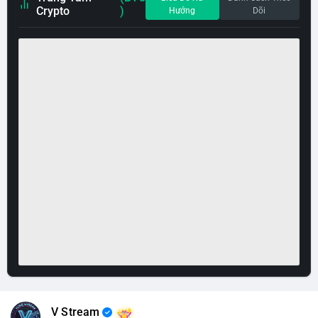
Crypto
)
Hướng
Dõi
V Stream