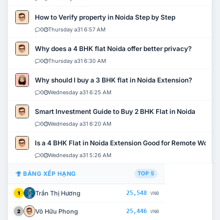
How to Verify property in Noida Step by Step
0
Thursday a31 6:57 AM
Why does a 4 BHK flat Noida offer better privacy?
0
Thursday a31 6:30 AM
Why should I buy a 3 BHK flat in Noida Extension?
0
Wednesday a31 6:25 AM
Smart Investment Guide to Buy 2 BHK Flat in Noida
0
Wednesday a31 6:20 AM
Is a 4 BHK Flat in Noida Extension Good for Remote Work?
0
Wednesday a31 5:26 AM
BẢNG XẾP HẠNG
TOP 5
Trần Thị Hương
25,548
1
VNĐ
Võ Hữu Phong
25,446
2
VNĐ