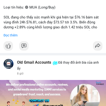
Loại tín hiệu: 🟢 MUA (Long/Buy)
SOL đang cho thấy sức mạnh khi giá hiện tại $76.16 bám sát
vùng đỉnh 24h $76.81, cách đáy $73.57 tới 3.5%. Biến động
dương +2.89% cùng khối lượng giao dịch 1.42 triệu SOL cho
thấy lực cầu chủ động đang chiếm ưu thế, phe mua kiểm soát
Đọc thêm
hoàn toàn nhịp điều chỉnh.
Khuyến nghị giao dịch cụ thể:
- Vùng Entry: 75.80 - 76.20 (chờ retest vùng kháng cự cũ thành
hỗ trợ)
- Mục tiêu chốt lời: TP1: 77.50, TP2: 78.80
Old Gmail Accounts
Đã thay đổi ảnh bìa của anh
- Cắt lỗ: 74.90 (dưới vùng hỗ trợ gần nhất)
ấy
8 giờ
Quản trị vốn: Khối lượng vào lệnh tối đa 2-3% tài khoản, ưu tiên
chốt 50% vị thế tại TP1 và dời stop loss về điểm hòa vốn.
#solusdt
#longsol
#vung76
#breakoutsol
#lenhmuasol