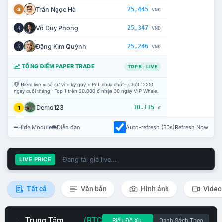
Trần Ngọc Hà
25,445
3
VNĐ
Võ Duy Phong
25,347
4
VNĐ
Đặng Kim Quỳnh
25,246
5
VNĐ
TỔNG ĐIỂM PAPER TRADE
TOP 5 · LIVE
Điểm live = số dư ví + ký quỹ + PnL chưa chốt · Chốt 12:00
ngày cuối tháng · Top 1 trên 20.000 đ nhận 30 ngày VIP Whale.
Demo123
10.115
1
đ
Hide Module
Diễn đàn
Auto-refresh (30s)
Refresh Now
Đang tải giá live...
LIVE PRICE
Tất cả
Văn bản
Hình ảnh
Video
Trung Tâm
(BTC
Biểu Đồ Xu
Danh Sách Theo