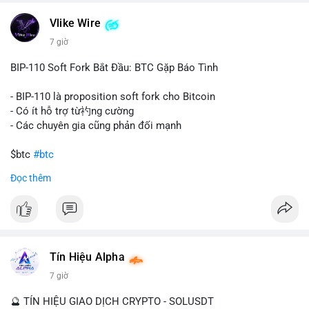
một tổ chức hoặc cá nhân sở hữu lượng tài sản lớn. Động thái
Vlike Wire
này có thể phản ánh ba kịch bản chính: thứ nhất, cá voi đang
chuẩn bị thanh khoản bằng cách chuyển lên sàn giao dịch, tạo
7 giờ
áp lực bán tiềm năng; thứ hai, tài sản được chuyển vào ví lạnh
để nắm giữ dài hạn, thể hiện niềm tin vào xu hướng tăng; thứ
BIP-110 Soft Fork Bắt Đầu: BTC Gặp Báo Tình
ba, hành vi chia tách hoặc tái cấu trúc danh mục nhằm phân
tán rủi ro. Với mức giá 65K, khối lượng này không quá lớn để
- BIP-110 là proposition soft fork cho Bitcoin
gây sốc thanh khoản tức thời, nhưng vẫn đủ sức tạo biến động
- Có ít hỗ trợ từ礿ng cường
tâm lý ngắn hạn nếu hướng đến sàn tập trung.
- Các chuyên gia cũng phản đối mạnh
Lời khuyên cho nhà đầu tư nhỏ lẻ:
$btc
#btc
Theo dõi các giao dịch tiếp theo từ cùng địa chỉ ví để xác nhận
Đọc thêm
hướng đi của dòng tiền. Tránh hành động theo cảm xúc, ưu
#vlikevn
#titanbot
tiên quản trị rủi ro và không mở vị thế lớn trước khi có tín hiệu
rõ ràng về đích đến của số BTC này.
📰 Nguồn: CoinDesk
#94dot58btc
#vilanh
#chuyentiencavoi
#btcmempool
#dongtienlon
Tín Hiệu Alpha
7 giờ
🔮 TÍN HIỆU GIAO DỊCH CRYPTO - SOLUSDT