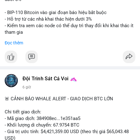
Lời khuyên: Nhà đầu tư nhỏ lẻ nên thận trọng quan sát biến
- BIP-110 Bitcoin vào giai đoạn báo hiệu bắt buộc
động thanh khoản trong 24-48 giờ tới. Tránh hành động theo
- Hỗ trợ từ các nhà khai thác hiện dưới 3%
cảm xúc, hãy chờ xác nhận điểm đến của số BTC này trước khi
- Kiểm tra xem các node có thể duy trì thay đổi khi khai thác ít
điều chỉnh vị thế.
tham gia
- Thảo luận về phương án hard fork dự phòng nếu cần
Đọc thêm
#556btc
#36trusd
#cavoichuyentien
#aplucban
#tichluydaihan
$btc
#btc
#vlikevn
#titanbot
📰 Nguồn: Cointelegraph
Đội Trinh Sát Cá Voi
6 giờ
🚨 CẢNH BÁO WHALE ALERT - GIAO DỊCH BTC LỚN
Chi tiết giao dịch:
- Mã giao dịch: 384908ec...1e351aa5
- Khối lượng di chuyển: 67.9754 BTC
- Giá trị ước tính: $4,421,359.00 USD (theo thị giá $65,043.48
USD)