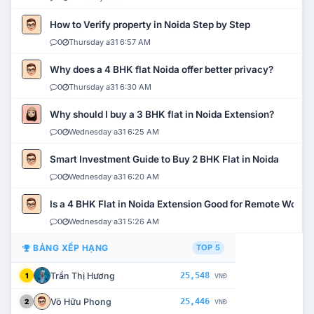
How to Verify property in Noida Step by Step
0
Thursday a31 6:57 AM
Why does a 4 BHK flat Noida offer better privacy?
0
Thursday a31 6:30 AM
Why should I buy a 3 BHK flat in Noida Extension?
0
Wednesday a31 6:25 AM
Smart Investment Guide to Buy 2 BHK Flat in Noida
0
Wednesday a31 6:20 AM
Is a 4 BHK Flat in Noida Extension Good for Remote Work?
0
Wednesday a31 5:26 AM
BẢNG XẾP HẠNG
TOP 5
Trần Thị Hương
25,548
1
VNĐ
Võ Hữu Phong
25,446
2
VNĐ