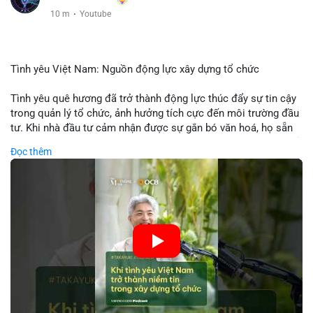
10 m
·
Youtube
Tình yêu Việt Nam: Nguồn động lực xây dựng tổ chức
Tình yêu quê hương đã trở thành động lực thúc đẩy sự tin cậy
trong quản lý tổ chức, ảnh hưởng tích cực đến môi trường đầu
tư. Khi nhà đầu tư cảm nhận được sự gắn bó văn hoá, họ sẵn
sàng đầu tư dài hạn vào các doanh nghiệp nội địa, bao gồm cả
Đọc thêm
các công ty blockchain và tiền mã hoá. Sự tăng cường niềm
tin này giúp giảm rủi ro thị trường, cải thiện chi phí vốn và thúc
đẩy sự phát triển bền vững của ngành công nghệ tài chính. Các
nhà quản lý cần khai thác tinh thần này để xây dựng chiến lược
phát triển bền vững và thu hút vốn đầu tư.
🎥 Xem video trực tiếp tại:
Nguồn: VIETSUCCESS