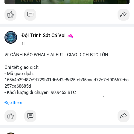
Đội Trinh Sát Cá Voi
1 h
🚨 CẢNH BÁO WHALE ALERT - GIAO DỊCH BTC LỚN
Chi tiết giao dịch:
- Mã giao dịch:
165b4b39d87c9f729b01db6d2e8d25fcb35caad72e7ef90667ebc
257ca68685d
- Khối lượng di chuyển: 90.9453 BTC
- Giá trị ước tính: $5,896,958.66 USD (theo thị giá $64,840.69
Đọc thêm
USD)
- Thời gian: 02:19:41 2026-08-09 UTC
Nhận định hành vi: Khối lượng gần 91 BTC, tương đương gần 6