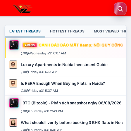
LATEST THREADS
HOTTEST THREADS
MOST VIEWED THRE
CẢNH BÁO BẢO MẬT &amp; NỘI QUY CỘNG ĐỒNG
VÀNG
0
Wednesday a31 6:07 AM
Luxury Apartments in Noida Investment Guide
0
Friday a31 6:13 AM
Is RERA Enough When Buying Flats in Noida?
0
Friday a31 5:37 AM
BTC (Bitcoin) - Phân tích snapshot ngày 06/08/2026
0
Thursday a31 2:43 PM
What should I verify before booking 3 BHK flats in Noida?
0
Thursday a31 8:01 AM