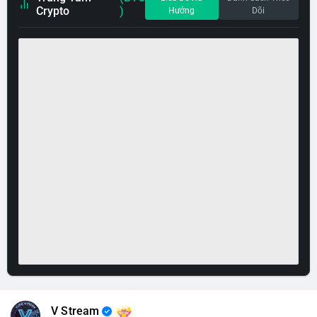
Crypto
)
Hướng
Dõi
V Stream