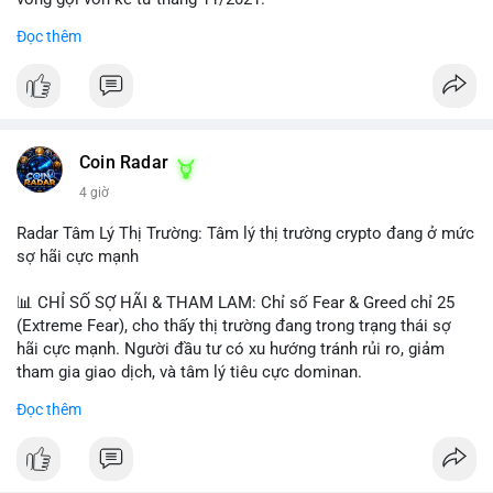
Đọc thêm
Lời khuyên ngắn gọn cho nhà đầu tư nhỏ lẻ:
#jpyc
#cryptonews
#web3
#japan
#blockchain
Nhà đầu tư nên theo dõi sát dòng tiền tiếp theo từ địa chỉ này.
Tránh hành động theo cảm xúc; hãy chờ xác nhận hướng đi của
$btc $eth
dòng tiền trước khi đưa ra quyết định vào lệnh, đồng thời đặt
lệnh dừng lỗ chặt chẽ để quản trị rủi ro trong bối cảnh thanh
#vlikevn
#titanbot
khoản mỏng.
Coin Radar
📰 Nguồn: CoinDesk
4 giờ
#25dot8btc
#dichuyen1_66trieuusd
#khangcu64556
#whalebtc
#theodoidongtien
Radar Tâm Lý Thị Trường: Tâm lý thị trường crypto đang ở mức
sợ hãi cực mạnh
📊 CHỈ SỐ SỢ HÃI & THAM LAM: Chỉ số Fear & Greed chỉ 25
(Extreme Fear), cho thấy thị trường đang trong trạng thái sợ
hãi cực mạnh. Người đầu tư có xu hướng tránh rủi ro, giảm
tham gia giao dịch, và tâm lý tiêu cực dominan.
Đọc thêm
📈 XU HƯỚNG TÌM KIẾM & THẢO LUẬN: Coin được tìm kiếm
nhiều nhất trên CoinGecko là Cash Cat (CASHCAT), Bitcoin
(BTC), Sui (SUI), Pudgy Penguins (PENGU). Trên Google Trends
Việt Nam, từ khóa như 'con riêng', 'phạm nhật minh anh' và 'tô