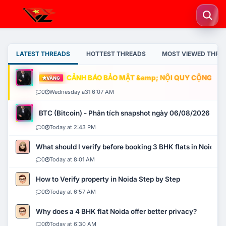
LATEST THREADS
HOTTEST THREADS
MOST VIEWED THRE
CẢNH BÁO BẢO MẬT &amp; NỘI QUY CỘNG ĐỒN
VÀNG
0
Wednesday a31 6:07 AM
BTC (Bitcoin) - Phân tích snapshot ngày 06/08/2026
0
Today at 2:43 PM
What should I verify before booking 3 BHK flats in Noida?
0
Today at 8:01 AM
How to Verify property in Noida Step by Step
0
Today at 6:57 AM
Why does a 4 BHK flat Noida offer better privacy?
0
Today at 6:30 AM