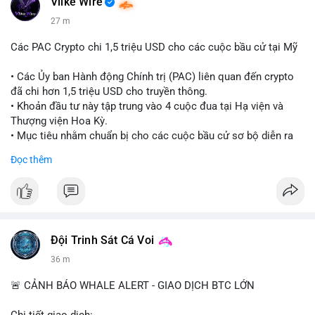
Vlike Wire
27 m
Các PAC Crypto chi 1,5 triệu USD cho các cuộc bầu cử tại Mỹ
• Các Ủy ban Hành động Chính trị (PAC) liên quan đến crypto
đã chi hơn 1,5 triệu USD cho truyền thông.
• Khoản đầu tư này tập trung vào 4 cuộc đua tại Hạ viện và
Thượng viện Hoa Kỳ.
• Mục tiêu nhằm chuẩn bị cho các cuộc bầu cử sơ bộ diễn ra
vào ngày 18 tháng 8.
Đọc thêm
#cryptonews
#politics
#usa
#binancesquare
$btc $eth
#vlikevn
#titanbot
Đội Trinh Sát Cá Voi
36 m
📰 Nguồn: Cointelegraph
🚨 CẢNH BÁO WHALE ALERT - GIAO DỊCH BTC LỚN