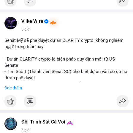
Vlike Wire
5 giờ
Senát Mỹ sẽ phê duyệt dự án CLARITY crypto 'không nghiêm
ngặt' trong tuần này
- Dự án CLARITY crypto là biện pháp quy định mới từ US
Senate
- Tim Scott (Thành viên Senát SC) cho biết dự án vẫn có cơ hội
được phê duyệt
- Bài toán chính là thời gian hạn chế để đưa dự án vào lịch
Đọc thêm
trình
- Có thể ảnh hưởng đến môi trường quy định crypto tại Mỹ
$btc $eth
#vlikevn
#titanbot
Đội Trinh Sát Cá Voi
5 giờ