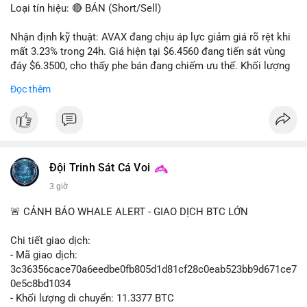
Loại tín hiệu: 🔴 BÁN (Short/Sell)
Nhận định kỹ thuật: AVAX đang chịu áp lực giảm giá rõ rệt khi
mất 3.23% trong 24h. Giá hiện tại $6.4560 đang tiến sát vùng
đáy $6.3500, cho thấy phe bán đang chiếm ưu thế. Khối lượng
giao dịch 2.14 triệu AVAX phản ánh dòng tiền thoát ra khỏi thị
Đọc thêm
trường. Biên độ dao động trong ngày khá rộng (5.6%), tạo điều
kiện cho các lệnh short ngắn hạn.
Khuyến nghị giao dịch cụ thể:
- Vùng Entry: $6.4500 - $6.4800
- Mục tiêu chốt lời (Take Profit - TP): TP1: $6.3500, TP2:
Đội Trinh Sát Cá Voi
$6.2800
3 giờ
- Cắt lỗ (Stop Loss - SL): $6.5800
🚨 CẢNH BÁO WHALE ALERT - GIAO DỊCH BTC LỚN
Lời khuyên quản trị vốn: Khối lượng lệnh khuyến nghị tối đa 2-
3% tổng vốn, đặt SL cứng ngay sau khi vào lệnh để bảo vệ tài
Chi tiết giao dịch:
khoản trước biến động bất thường.
- Mã giao dịch:
3c36356cace70a6eedbe0fb805d1d81cf28c0eab523bb9d671ce7
#shortavax
#avax6450
#bearishavax
#vungbiendong24h
0e5c8bd1034
- Khối lượng di chuyển: 11.3377 BTC