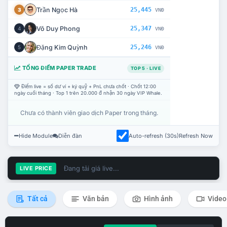
Trần Ngọc Hà
25,445
3
VNĐ
Võ Duy Phong
25,347
4
VNĐ
Đặng Kim Quỳnh
25,246
5
VNĐ
TỔNG ĐIỂM PAPER TRADE
TOP 5 · LIVE
Điểm live = số dư ví + ký quỹ + PnL chưa chốt · Chốt 12:00
ngày cuối tháng · Top 1 trên 20.000 đ nhận 30 ngày VIP Whale.
Chưa có thành viên giao dịch Paper trong tháng.
Hide Module
Diễn đàn
Auto-refresh (30s)
Refresh Now
Đang tải giá live...
LIVE PRICE
Tất cả
Văn bản
Hình ảnh
Video