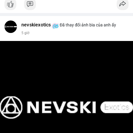
📰 Nguồn: Cointelegraph
nevskiexotics
Đã thay đổi ảnh bìa của anh ấy
5 giờ