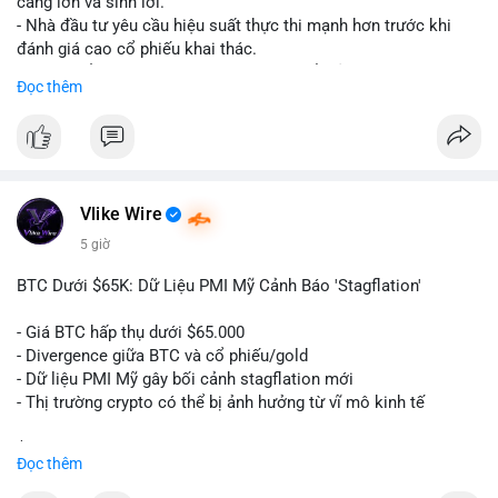
càng lớn và sinh lời.
cảm xúc khi chưa xác nhận được dòng tiền vào sàn.
- Nhà đầu tư yêu cầu hiệu suất thực thi mạnh hơn trước khi
đánh giá cao cổ phiếu khai thác.
#59dot84btc
#dichuyenvilanh
#taicocautaisan
#btcusd64723
- Giá trị cổ phiếu khai thác Bitcoin có thể giảm do sự nghi ngờ.
Đọc thêm
#mempooltheodoi
- Thị trường cần thấy kết quả thực tế từ các dự án AI mới.
#binancesquare
#cryptonews
#btc
#bitcoin
#ai
#mining
$btc
Vlike Wire
#vlikevn
#titanbot
5 giờ
📰 Nguồn: Cointelegraph
BTC Dưới $65K: Dữ Liệu PMI Mỹ Cảnh Báo 'Stagflation'
- Giá BTC hấp thụ dưới $65.000
- Divergence giữa BTC và cổ phiếu/gold
- Dữ liệu PMI Mỹ gây bối cảnh stagflation mới
- Thị trường crypto có thể bị ảnh hưởng từ vĩ mô kinh tế
$btc
#btc
Đọc thêm
#vlikevn
#titanbot