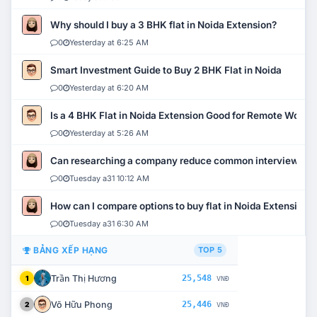
Why should I buy a 3 BHK flat in Noida Extension?
0
Yesterday at 6:25 AM
Smart Investment Guide to Buy 2 BHK Flat in Noida
0
Yesterday at 6:20 AM
Is a 4 BHK Flat in Noida Extension Good for Remote Work?
0
Yesterday at 5:26 AM
Can researching a company reduce common interview mi
0
Tuesday a31 10:12 AM
How can I compare options to buy flat in Noida Extension?
0
Tuesday a31 6:30 AM
BẢNG XẾP HẠNG
TOP 5
Trần Thị Hương
25,548
1
VNĐ
Võ Hữu Phong
25,446
2
VNĐ