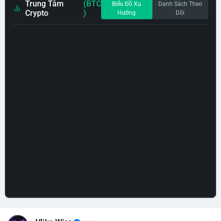
Trung Tâm
(BTC
Biểu Đồ Xu
Danh Sách Theo
Crypto
)
Hướng
Dõi