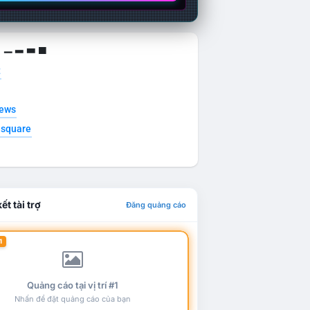
g ▁ ▂ ▃ ▄
t
news
esquare
ết tài trợ
Đăng quảng cáo
1
Quảng cáo tại vị trí #1
Nhấn để đặt quảng cáo của bạn