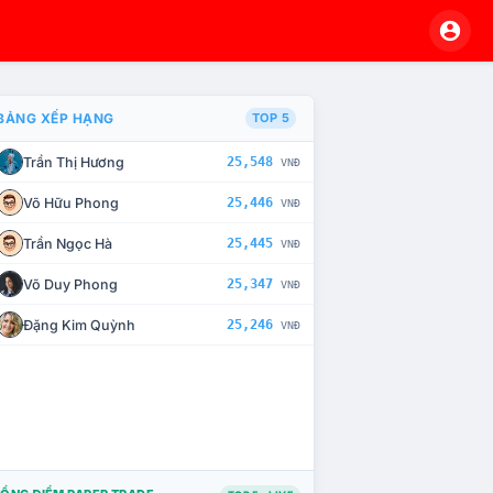
BẢNG XẾP HẠNG
TOP 5
Trần Thị Hương
25,548
VNĐ
À CHẾ TÀI XỬ LÝ VI PHẠM
Võ Hữu Phong
25,446
VNĐ
Trần Ngọc Hà
25,445
VNĐ
Võ Duy Phong
25,347
VNĐ
Đặng Kim Quỳnh
25,246
VNĐ