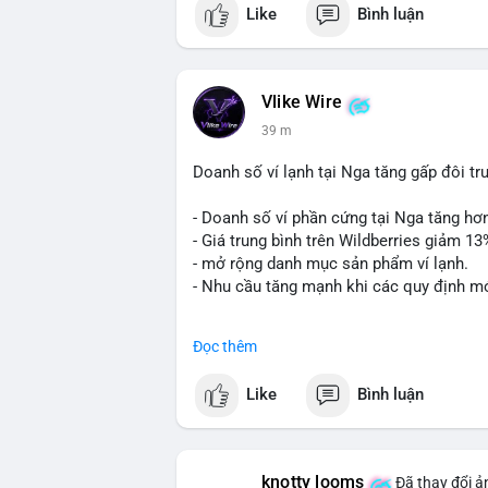
Like
Bình luận
💬 DÒNG CHẢY TIN TỨC & TRUYỀN TH
• Binance Square: Cộng đồng đang tranh 
$ACE, $RAVE và lo ngại tin xấu từ Spac
Vlike Wire
• Tin tức quốc tế: US spot Bitcoin ETFs
39 m
Bitcoin không dưới 60K; Chi tiêu thẻ Cry
• Thông báo Binance: Hỗ trợ cổ tức App
Doanh số ví lạnh tại Nga tăng gấp đôi t
Tournament; Tiếp tục chiến dịch Airdrop
- Doanh số ví phần cứng tại Nga tăng hơ
💡 NHẬN ĐỊNH & KHUYẾN NGHỊ
- Giá trung bình trên Wildberries giảm 1
• Thị trường đang trong giai đoạn phân 
- mở rộng danh mục sản phẩm ví lạnh.
hạn từ dòng tiền tổ chức (ETF). Cần chú 
- Nhu cầu tăng mạnh khi các quy định mớ
động từ các tin tức pháp lý tại Mỹ.
#cryptonews
#russia
#hardwarewallet
#
📊 Nguồn: Radar Tâm Lý Thị Trường
Đọc thêm
$btc $eth
Like
Bình luận
#vlikevn
#titanbot
📰 Nguồn: CoinDesk
knotty looms
Đã thay đổi ả