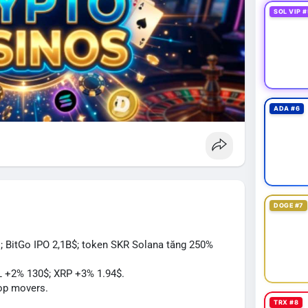
SOL VIP #
ADA #6
DOGE #7
; BitGo IPO 2,1B$; token SKR Solana tăng 250%
L +2% 130$; XRP +3% 1.94$.
op movers.
TRX #8