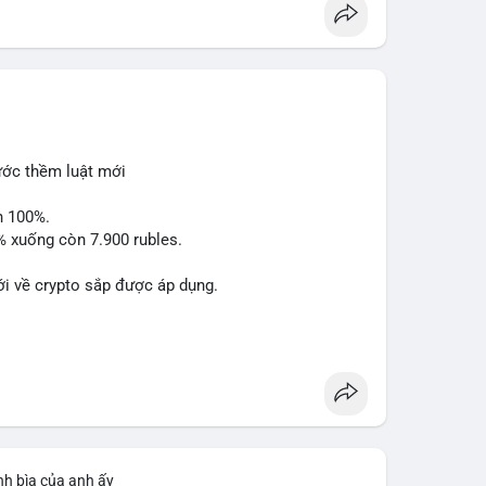
ÔNG
luận về lệnh Long/Short, kỳ vọng vào các kèo
eX/Musk.
 ghi nhận dòng tiền 1 tỷ USD; Nansen founder dự báo
pto đạt ATH 759 triệu USD.
le/IBM qua bStocks; Ra mắt giải đấu MMT Trading
rước thềm luật mới
 USD1.
n 100%.
3% xuống còn 7.900 rubles.
hóa mạnh giữa tâm lý sợ hãi ngắn hạn và kỳ vọng dài
ý các vùng hỗ trợ quan trọng và theo dõi sát biến
i về crypto sắp được áp dụng.
binancesquare
nh bìa của anh ấy