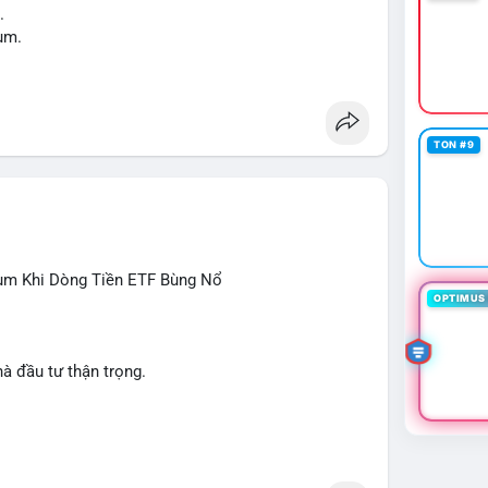
.
um.
Act.
à.
TON #9
.
g crypto.
ển sang Ethereum.
ên.
#sol
#xrp
#cc
#sky
#sand
#bitgo
#solana
rùm Khi Dòng Tiền ETF Bùng Nổ
OPTIMUS 
#skr
hà đầu tư thận trọng.
CE, CASHCAT, ANSEM, STONKBROKER, UNI
 Dogecoin, Polkadot, Chainlink, Taylor Swift, Tesla
iao hữu câu lạc bộ, Tinh hà say hi