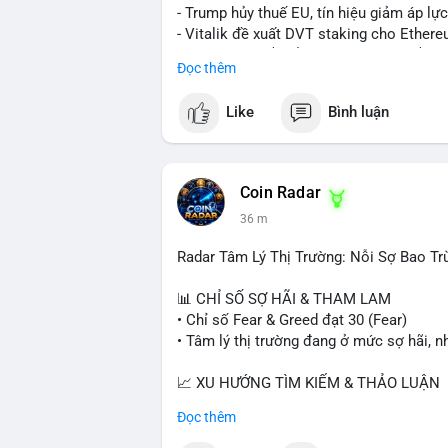
- Trump hủy thuế EU, tín hiệu giảm áp lực
- Vitalik đề xuất DVT staking cho Ethere
- BitGo IPO 18$/cổ phiếu, trị giá ~2B$.
Đọc thêm
- Senate Ag Committee tiến hành Clarity 
- Newrez tính crypto vào điều kiện vay nh
Like
Bình luận
- HK cấp giấy phép stablecoin mới.
- Tòa án Nga công nhận crypto là tài sản
- Trump hy vọng ký bill cấu trúc thị trườn
- Saga EVM bị hack 7M$, quỹ trộm chuy
Coin Radar
- Steak ’n Shake thưởng BTC cho nhân vi
36 m
#binancesquare
#cryptonews
#btc
#eth
#stablecoin
#regulation
Radar Tâm Lý Thị Trường: Nỗi Sợ Bao T
$btc $eth $sol $xrp $cc $sky $sand $skr
📊 CHỈ SỐ SỢ HÃI & THAM LAM
• Chỉ số Fear & Greed đạt 30 (Fear)
#vlikevn
#titanbot
• Tâm lý thị trường đang ở mức sợ hãi, n
📰 Nguồn: Decrypt
📈 XU HƯỚNG TÌM KIẾM & THẢO LUẬN
• CoinGecko Trending: PENGU, TUT, A
Đọc thêm
• LunarCrush Trending: Ethereum, Solana,
• Google Trends Việt Nam: Real Madrid, G