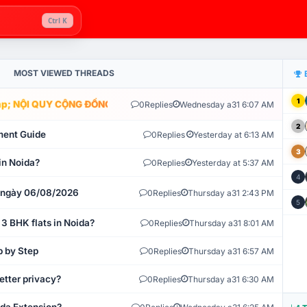
Ctrl K
MOST VIEWED THREADS
1
; NỘI QUY CỘNG ĐỒNG VLIKE.VN: HỆ THỐNG GIÁM SÁT TỰ ĐỘNG V
0
Replies
Wednesday a31 6:07 AM
2
ment Guide
0
Replies
Yesterday at 6:13 AM
3
in Noida?
0
Replies
Yesterday at 5:37 AM
4
t ngày 06/08/2026
0
Replies
Thursday a31 2:43 PM
5
 3 BHK flats in Noida?
0
Replies
Thursday a31 8:01 AM
p by Step
0
Replies
Thursday a31 6:57 AM
etter privacy?
0
Replies
Thursday a31 6:30 AM