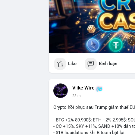
Like
Bình luận
Vlike Wire
23 m
Crypto hồi phục sau Trump giảm thuế EU
- BTC +2% 89.900$; ETH +2% 2.995$; SO
- CC +15%, SKY +11%, SAND +10% dẫn t
- $1B liquidations khi Bitcoin bật lại.