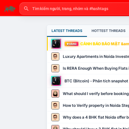
LATEST THREADS
HOTTEST THREADS
CẢNH BÁO BẢO MẬT &amp
VÀNG
Luxury Apartments in Noida Invest
Is RERA Enough When Buying Flats 
BTC (Bitcoin) - Phân tích snapsho
What should I verify before booking
How to Verify property in Noida Ste
Why does a 4 BHK flat Noida offer b