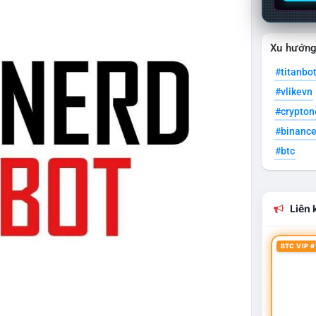
Xu hướn
#titanbo
#vlikevn
#crypto
#binanc
#btc
Liên k
BTC VIP #