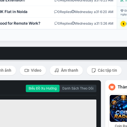
ida Extension?
0
Replies
Wednesday a31 6:25 AM
T
Đi
K Flat in Noida
0
Replies
Wednesday a31 6:20 AM
ngày
 Good for Remote Work?
0
Replies
Wednesday a31 5:26 AM
1
nh ảnh
Video
Âm thanh
Các tập tin
Thàn
Biểu Đồ Xu Hướng
Danh Sách Theo Dõi
Coin R