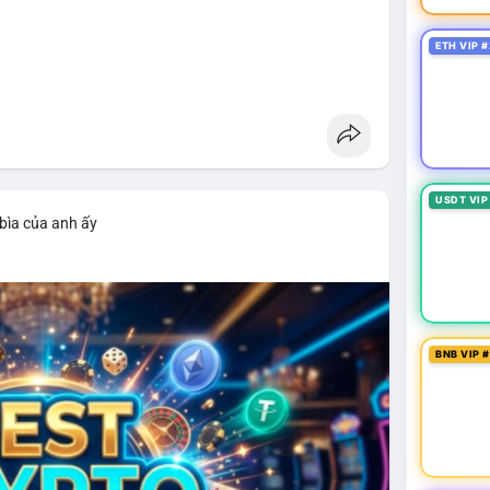
ETH VIP #
USDT VIP
bìa của anh ấy
BNB VIP 