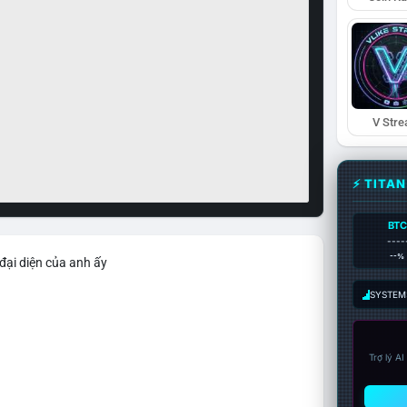
V Str
⚡ TITA
BTC
----
--%
đại diện của anh ấy
SYSTEM:
Trợ lý A