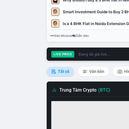
Why should I buy a 3 BHK flat in No
Smart Investment Guide to Buy 2 BH
Is a 4 BHK Flat in Noida Extension
Hide Module
Diễn đàn
Đang tải giá live...
LIVE PRICE
Tất cả
Văn bản
Hì
Trung Tâm Crypto
(BTC)