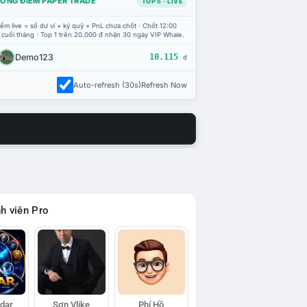
ỔNG ĐIỂM PAPER TRADE
TOP 5 · LIVE
ểm live = số dư ví + ký quỹ + PnL chưa chốt · Chốt 12:00
 cuối tháng · Top 1 trên 20.000 đ nhận 30 ngày VIP Whale.
Demo123
10.115
đ
Auto-refresh (30s)
Refresh Now
h viên Pro
adar
Sơn Vlike
Phí Hồ