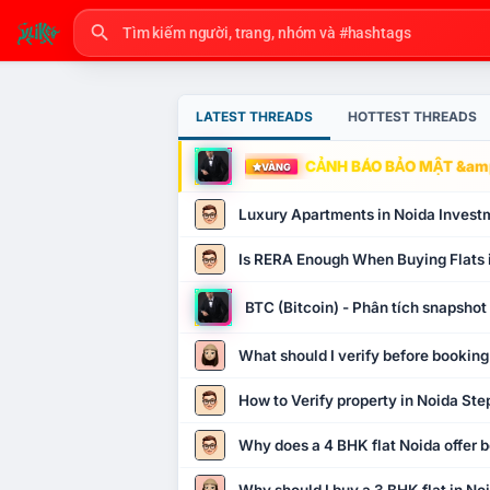
LATEST THREADS
HOTTEST THREADS
CẢNH BÁO BẢO MẬT &amp
VÀNG
Luxury Apartments in Noida Invest
Is RERA Enough When Buying Flats 
BTC (Bitcoin) - Phân tích snapsho
What should I verify before booking
How to Verify property in Noida Ste
Why does a 4 BHK flat Noida offer b