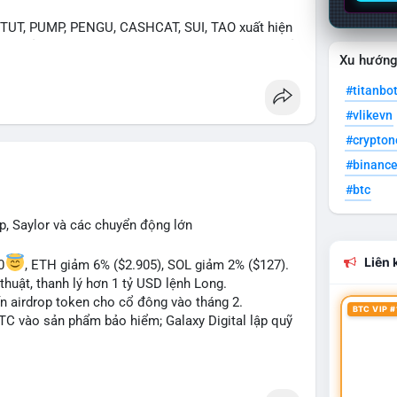
UT, PUMP, PENGU, CASHCAT, SUI, TAO xuất hiện
. Chủ đề "tăng giá nhanh" và "bài toán mới" là chủ
Xu hướn
ng hấp dẫn.
#titanbo
 Bàn tán về "long SAGA", "short SPCX", và "đã
#vlikevn
ance Square). Tin tức về BIP-110 Bitcoin và SKR
ề airdrop MMT và tích hợp BNB Smart Chain.
#crypto
#binanc
ị trường phân cực. Sợ hãi do chỉ số thấp nhưng
#btc
TC ETF, SKR) tạo áp lực lên giá. Rủi ro từ các đề
xu hướng "long" hoặc "short" theo chiến lược cá
p, Saylor và các chuyển động lớn
Liên k
0
, ETH giảm 6% ($2.905), SOL giảm 2% ($127).
thuật, thanh lý hơn 1 tỷ USD lệnh Long.
ến airdrop token cho cổ đông vào tháng 2.
BTC VIP #
BTC vào sản phẩm bảo hiểm; Galaxy Digital lập quỹ
pháp lý tại Davos; Bồ Đào Nha chặn Polymarket.
#sol
#xrp