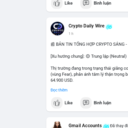
Like
Bình luận
$btc $eth $sol $xrp
#vlikevn
#titanbot
Crypto Daily Wire
1 h
📰 Nguồn: Decrypt
📰 BẢN TIN TỔNG HỢP CRYPTO SÁNG - 
[Xu hướng chung]: 🟡 Trung lập (Neutral) 
Thị trường đang trong trạng thái giằng c
(vùng Fear), phản ánh tâm lý thận trọng
64.900 USD.
Đọc thêm
- Thị trường & Giá cả: Hoạt động cá voi 
nhận trong 24h qua, tổng trị giá hơn 23,6
Like
Bình luận
BTC (5,89 triệu USD) và 89,97 BTC (5,82 
cấu danh mục. Tuy nhiên, funding rate B
triệu USD, cho thấy đòn bẩy đang được k
Gmail Accounts
Đã thay đổ