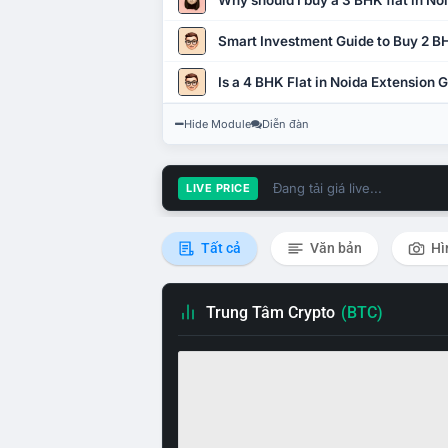
Why should I buy a 3 BHK flat in No
Smart Investment Guide to Buy 2 BH
Is a 4 BHK Flat in Noida Extension
Hide Module
Diễn đàn
Đang tải giá live...
LIVE PRICE
Tất cả
Văn bản
Hì
Trung Tâm Crypto
(BTC)