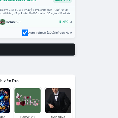
ỔNG ĐIỂM PAPER TRADE
TOP 5 · LIVE
ểm live = số dư ví + ký quỹ + PnL chưa chốt · Chốt 12:00
 cuối tháng · Top 1 trên 20.000 đ nhận 30 ngày VIP Whale.
Demo123
5.492
đ
Auto-refresh (30s)
Refresh Now
h viên Pro
adar
Demo123
Sơn Vlike