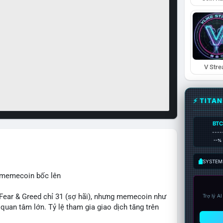
V Str
⚡ TITA
BTC
----
--%
SYSTEM:
, memecoin bốc lên
ear & Greed chỉ 31 (sợ hãi), nhưng memecoin như
Trợ lý A
an tâm lớn. Tỷ lệ tham gia giao dịch tăng trên