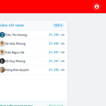
BẢNG XẾP HẠNG
TOP 5
Trần Thị Hương
25,548
VNĐ
VÀ CHẾ TÀI XỬ LÝ VI PHẠM
Võ Hữu Phong
25,446
VNĐ
Trần Ngọc Hà
25,445
VNĐ
Võ Duy Phong
25,347
VNĐ
Đặng Kim Quỳnh
25,246
VNĐ