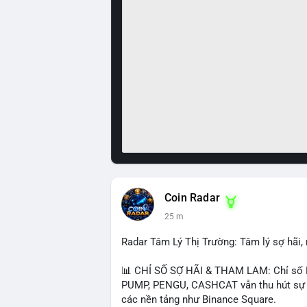
Coin Radar
25 m
Radar Tâm Lý Thị Trường: Tâm lý sợ hãi
📊 CHỈ SỐ SỢ HÃI & THAM LAM: Chỉ số F
PUMP, PENGU, CASHCAT vẫn thu hút sự qu
các nền tảng như Binance Square.