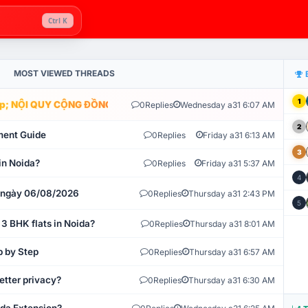
Ctrl K
MOST VIEWED THREADS
1
; NỘI QUY CỘNG ĐỒNG VLIKE.VN: HỆ THỐNG GIÁM SÁT TỰ ĐỘNG 
0
Replies
Wednesday a31 6:07 AM
2
ment Guide
0
Replies
Friday a31 6:13 AM
3
in Noida?
0
Replies
Friday a31 5:37 AM
4
t ngày 06/08/2026
0
Replies
Thursday a31 2:43 PM
5
 3 BHK flats in Noida?
0
Replies
Thursday a31 8:01 AM
p by Step
0
Replies
Thursday a31 6:57 AM
etter privacy?
0
Replies
Thursday a31 6:30 AM