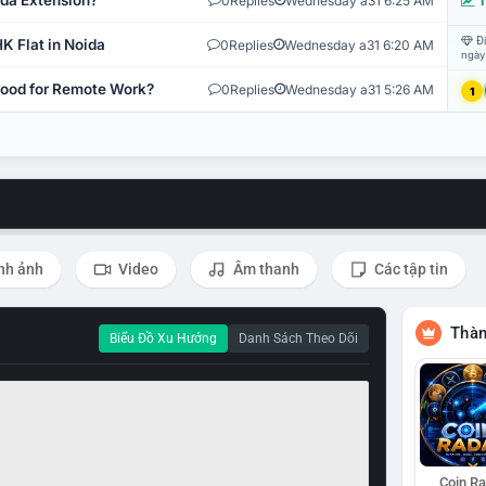
ida Extension?
0
Replies
Wednesday a31 6:25 AM
T
Đi
K Flat in Noida
0
Replies
Wednesday a31 6:20 AM
ngày
 Good for Remote Work?
0
Replies
Wednesday a31 5:26 AM
1
nh ảnh
Video
Âm thanh
Các tập tin
Thàn
Biểu Đồ Xu Hướng
Danh Sách Theo Dõi
Coin R