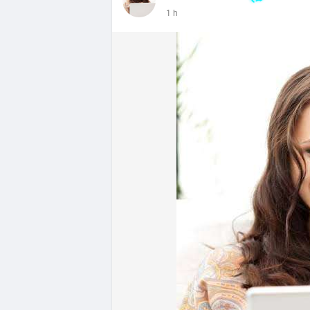
- DeFi & Công nghệ: Tổng TVL DeFi đạt 1
1 h
Ethereum dẫn đầu với 41,85 tỷ USD nhưng
vốn hóa Stablecoin đạt 306,95 tỷ USD, ch
BTCPay Foundation xác nhận các node Ligh
ngăn rủi ro.
- Quy định & Pháp lý: Brazil công bố quy
24h đối với các giao dịch crypto trên 1
hoặc ví tự quản. Fork BIP-110 của Bitcoi
hashpower, khoảng cách giữa các block k
Lời khuyên từ chuyên gia: Thị trường đan
ưu thế. Nhà đầu tư nên tránh FOMO, tập tr
từ dòng vốn ETF (tuần tốt nhất kể từ thán
Xem chi tiết các bài viết đầy đủ tại dòng 
#whalealertbtc
#feargreedindex
#bip110