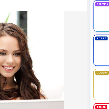
43,06 tỷ USD, gần như đứng yên (tăng 0,14%).
SOL VIP #
 tốc độ tăng trưởng chậm lại. Trong khi đó, tổng
o thấy nhà đầu tư đang giữ tiền mặt chờ đợi.
tning bị rút tiền và đã chặn truy cập từ xa để
 định mới có hiệu lực từ 1/1/2027, yêu cầu tạm dừng
0.000 USD chuyển sang nhà cung cấp nước ngoài
ADA #6
n khai thác thành công 2 block rồi dừng do thiếu
éo dài nhiều giờ.
g trong giai đoạn tích lũy với tâm lý sợ hãi chiếm
ung quản trị rủi ro và chờ đợi tín hiệu rõ ràng hơn
g 4 với 1 tỷ USD) trước khi gia tăng vị thế.
DOGE #7
thời gian của Vlike.vn!
fork
#brazilcryptoregulation
#defitvl
TRX #8