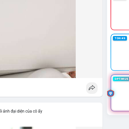
TON #9
OPTIMUS 
i ảnh đại diện của cô ấy