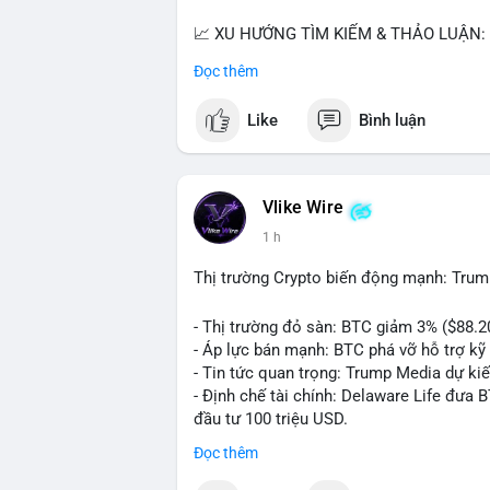
📈 XU HƯỚNG TÌM KIẾM & THẢO LUẬN: T
nhiều trong tìm kiếm Việt Nam và quốc tế
Đọc thêm
đề hấp dẫn. Bàn tán về SPCX và SAGA cũ
Like
Bình luận
💬 DÒNG CHẢY TIN TỨC & TRUYỀN THÔNG:
ngồi ăn ở khách sạn 5*" (từ bài đăng Bin
token Solana tăng 250% FDV. Cập nhật v
Vlike Wire
💡 NHẬN ĐỊNH & KHUYẾN NGHỊ: Tâm lý th
1 h
xu hướng memecoin và tin tức tích cực (B
cày SPCX và SAGA vẫn cao. Cần theo dõi 
Thị trường Crypto biến động mạnh: Trum
nhân.
- Thị trường đỏ sàn: BTC giảm 3% ($88.2
📊 Nguồn: Radar Tâm Lý Thị Trường
- Áp lực bán mạnh: BTC phá vỡ hỗ trợ kỹ 
- Tin tức quan trọng: Trump Media dự ki
- Định chế tài chính: Delaware Life đưa 
đầu tư 100 triệu USD.
- Pháp lý: CEO Coinbase thúc đẩy khung 
Đọc thêm
#binancesquare
#cryptonews
#btc
#eth