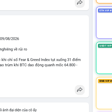
ETH VIP #
09/08/2026
USDT VIP
nghiêng về rủi ro
o khi chỉ số Fear & Greed Index tụt xuống 31 điểm
 bao trùm khi BTC dao động quanh mốc 64.800 -
diễn ra mạnh mẽ với 7 giao dịch BTC lớn được ghi
BNB VIP 
 triệu USD. Đáng chú ý nhất là lệnh chuyển 90,94
triệu USD), cho thấy các tổ chức lớn đang tái cơ
TC chỉ ở mức 0,0043% với tổng thanh lý 24h đạt 6,16
iểm soát tốt.
i ảnh đại diện của cô ấy