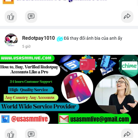
Redotpay1010
Đã thay đổi ảnh bìa của anh ấy
5 giờ