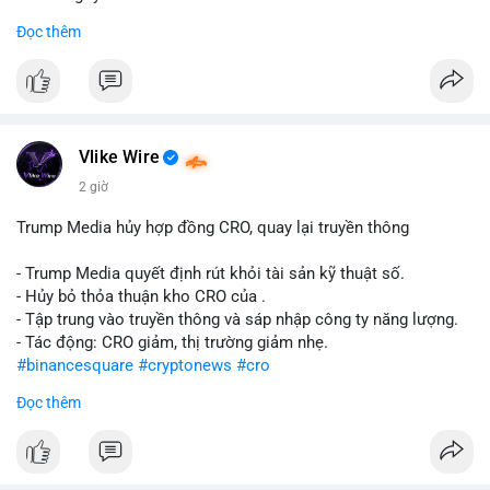
Đọc thêm
#abtc
#cryptonews
#stockmarket
#trump
$btc $eth
#vlikevn
#titanbot
Vlike Wire
📰 Nguồn: CoinDesk
2 giờ
Trump Media hủy hợp đồng CRO, quay lại truyền thông
- Trump Media quyết định rút khỏi tài sản kỹ thuật số.
- Hủy bỏ thỏa thuận kho CRO của .
- Tập trung vào truyền thông và sáp nhập công ty năng lượng.
- Tác động: CRO giảm, thị trường giảm nhẹ.
#binancesquare
#cryptonews
#cro
Đọc thêm
$cro
#vlikevn
#titanbot