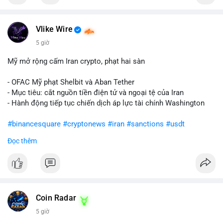
Vlike Wire
5 giờ
Mỹ mở rộng cấm Iran crypto, phạt hai sàn
- OFAC Mỹ phạt Shelbit và Aban Tether
- Mục tiêu: cắt nguồn tiền điện tử và ngoại tệ của Iran
- Hành động tiếp tục chiến dịch áp lực tài chính Washington
#binancesquare
#cryptonews
#iran
#sanctions
#usdt
Đọc thêm
$usdt
#vlikevn
#titanbot
📰 Nguồn: CoinDesk
Coin Radar
5 giờ