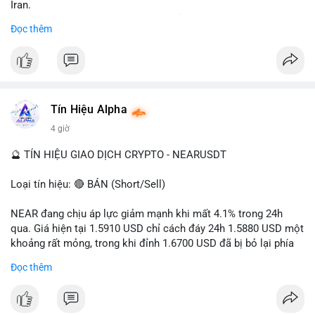
Iran.
- Các sàn bị cấm hoạt động, tài khoản bị khóa.
Đọc thêm
- Tác động: rủi ro cho thị trường crypto, tăng áp lực pháp lý.
#binancesquare
#cryptonews
#ofac
#ussanctions
#iran
$btc $eth
Tín Hiệu Alpha
#vlikevn
#titanbot
4 giờ
📰 Nguồn: Cointelegraph
🔮 TÍN HIỆU GIAO DỊCH CRYPTO - NEARUSDT
Loại tín hiệu: 🔴 BÁN (Short/Sell)
NEAR đang chịu áp lực giảm mạnh khi mất 4.1% trong 24h
qua. Giá hiện tại 1.5910 USD chỉ cách đáy 24h 1.5880 USD một
khoảng rất mỏng, trong khi đỉnh 1.6700 USD đã bị bỏ lại phía
sau. Biên độ dao động ngày đạt 4.9%, cho thấy phe bán đang
Đọc thêm
kiểm soát hoàn toàn. Khối lượng giao dịch 10.29 triệu NEAR
không đủ lớn để tạo lực đỡ, xác nhận xu hướng đi xuống đang
tiếp diễn.