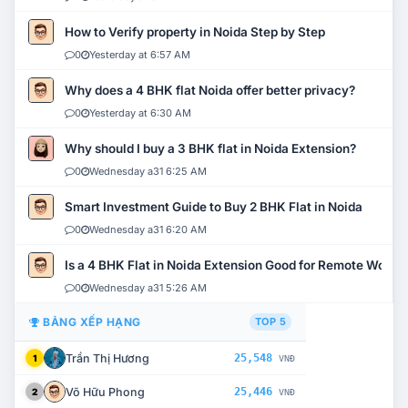
How to Verify property in Noida Step by Step
0
Yesterday at 6:57 AM
Why does a 4 BHK flat Noida offer better privacy?
0
Yesterday at 6:30 AM
Why should I buy a 3 BHK flat in Noida Extension?
0
Wednesday a31 6:25 AM
Smart Investment Guide to Buy 2 BHK Flat in Noida
0
Wednesday a31 6:20 AM
Is a 4 BHK Flat in Noida Extension Good for Remote Work?
0
Wednesday a31 5:26 AM
BẢNG XẾP HẠNG
TOP 5
Trần Thị Hương
25,548
1
VNĐ
Võ Hữu Phong
25,446
2
VNĐ