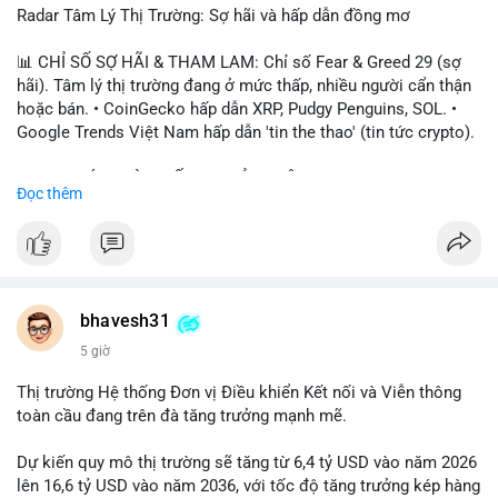
Radar Tâm Lý Thị Trường: Sợ hãi và hấp dẫn đồng mơ
📊 CHỈ SỐ SỢ HÃI & THAM LAM: Chỉ số Fear & Greed 29 (sợ
hãi). Tâm lý thị trường đang ở mức thấp, nhiều người cẩn thận
hoặc bán. • CoinGecko hấp dẫn XRP, Pudgy Penguins, SOL. •
Google Trends Việt Nam hấp dẫn 'tin the thao' (tin tức crypto).
📈 XU HƯỚNG TÌM KIẾM & THẢO LUẬN: • XRP, SOL, PENGU,
Đọc thêm
ONDO, CASHCAT. • Chủ đề 'tô thị ty na' (tỷ giá) và 'giao thông'
(giao thông tài chính). • Bàn tán Binance Square tập trung vào
BTC breakout và lệnh long/short.
💬 DÒNG CHẢY TIN TỨC & TRUYỀN THÔNG: • Trump khẳng
định crypto là 'vấn đề lớn' giúp giảm áp lực USD. • Binance hỗ
bhavesh31
trợ cổ phiếu Apple/IBM. • Bài đăng hấp dẫn về $HFT, $SKYAI,
5 giờ
$BICO. • Tin nhắn cảnh báo về hack North Korea (Bybit).
Thị trường Hệ thống Đơn vị Điều khiển Kết nối và Viễn thông
💡 NHẬN ĐỊNH & KHUYẾN NGHỊ: Tâm lý thị trường đang phân
toàn cầu đang trên đà tăng trưởng mạnh mẽ.
cực. Sợ hãi do chỉ số thấp, nhưng hấp dẫn từ xu hướng meme
coin (PENGU, CASHCAT) và tin cậy từ các dự án lớn (BTC,
Dự kiến quy mô thị trường sẽ tăng từ 6,4 tỷ USD vào năm 2026
SOL). Rủi ro tăng nếu không có thông tin rõ ràng về quy định.
lên 16,6 tỷ USD vào năm 2036, với tốc độ tăng trưởng kép hàng