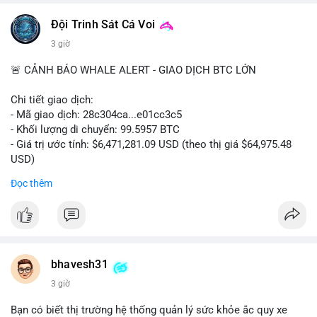
📰 Nguồn: CoinDesk
Đội Trinh Sát Cá Voi
3 giờ
🚨 CẢNH BÁO WHALE ALERT - GIAO DỊCH BTC LỚN
Chi tiết giao dịch:
- Mã giao dịch: 28c304ca...e01cc3c5
- Khối lượng di chuyển: 99.5957 BTC
- Giá trị ước tính: $6,471,281.09 USD (theo thị giá $64,975.48
USD)
- Thời gian: 20:19:36 2026-08-07 UTC
Đọc thêm
Nhận định phân tích: Khối lượng 99.6 BTC chưa xác nhận, trị
giá hơn 6.47 triệu USD, cho thấy dấu hiệu chuyển tiền quy mô
lớn. Với mức giá BTC quanh vùng 65K USD, hành vi này thường
gặp ở hai kịch bản: cá voi nạp lên sàn giao dịch để chuẩn bị
thanh khoản hoặc bán, hoặc chuyển sang ví lạnh nhằm tích lũy
bhavesh31
dài hạn. Việc giao dịch chưa được xác nhận tạo tâm lý thận
3 giờ
trọng, giới đầu tư theo dõi sát dòng tiền này để đánh giá áp lực
cung ngắn hạn. Nếu BTC vào ví nóng sàn, khả năng cao là
Bạn có biết thị trường hệ thống quản lý sức khỏe ắc quy xe