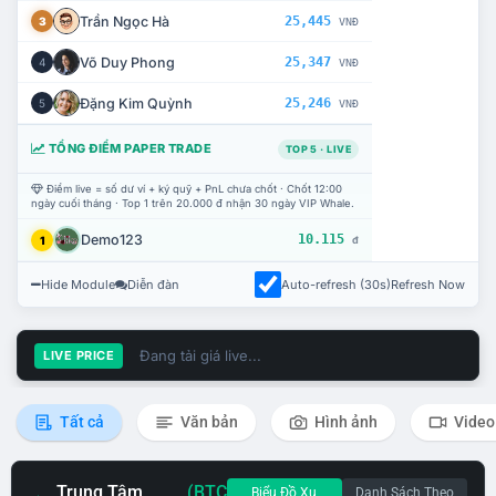
Trần Ngọc Hà
25,445
3
VNĐ
Võ Duy Phong
25,347
4
VNĐ
Đặng Kim Quỳnh
25,246
5
VNĐ
TỔNG ĐIỂM PAPER TRADE
TOP 5 · LIVE
Điểm live = số dư ví + ký quỹ + PnL chưa chốt · Chốt 12:00
ngày cuối tháng · Top 1 trên 20.000 đ nhận 30 ngày VIP Whale.
Demo123
10.115
1
đ
Hide Module
Diễn đàn
Auto-refresh (30s)
Refresh Now
Đang tải giá live...
LIVE PRICE
Tất cả
Văn bản
Hình ảnh
Video
Trung Tâm
(BTC
Biểu Đồ Xu
Danh Sách Theo