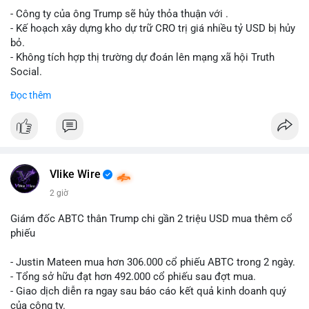
- Công ty của ông Trump sẽ hủy thỏa thuận với .
Lời khuyên cho nhà đầu tư nhỏ lẻ: Theo dõi xác nhận giao dịch
- Kế hoạch xây dựng kho dự trữ CRO trị giá nhiều tỷ USD bị hủy
và dòng tiền tiếp theo từ ví nguồn. Khối lượng này chưa đủ tạo
bỏ.
áp lực bán mạnh, nhưng nếu xuất hiện thêm 2-3 giao dịch
- Không tích hợp thị trường dự đoán lên mạng xã hội Truth
tương tự trong 24 giờ tới, khả năng cao là sóng điều chỉnh
Social.
ngắn hạn. Giữ tỷ trọng danh mục hợp lý, tránh FOMO mua đuổi
Đọc thêm
ở vùng giá hiện tại.
#binancesquare
#cryptonews
#cro
#trump
#truthsocial
#12dot1btc
#786kusd
#dichuyenvinuong
#khangcu64900
$cro
#mempoolbtc
#vlikevn
#titanbot
Vlike Wire
📰 Nguồn: Cointelegraph
2 giờ
Giám đốc ABTC thân Trump chi gần 2 triệu USD mua thêm cổ
phiếu
- Justin Mateen mua hơn 306.000 cổ phiếu ABTC trong 2 ngày.
- Tổng sở hữu đạt hơn 492.000 cổ phiếu sau đợt mua.
- Giao dịch diễn ra ngay sau báo cáo kết quả kinh doanh quý
của công ty.