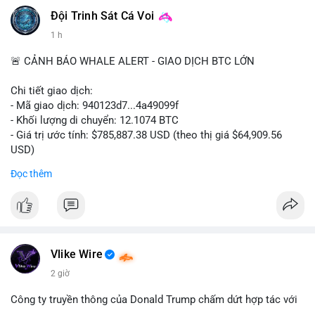
Đội Trinh Sát Cá Voi
1 h
🚨 CẢNH BÁO WHALE ALERT - GIAO DỊCH BTC LỚN
Chi tiết giao dịch:
- Mã giao dịch: 940123d7...4a49099f
- Khối lượng di chuyển: 12.1074 BTC
- Giá trị ước tính: $785,887.38 USD (theo thị giá $64,909.56
USD)
- Thời gian: 22:17:40 2026-08-07 UTC
Đọc thêm
Nhận định phân tích hành vi của Cá voi dựa trên giao dịch này:
Khối lượng 12.1 BTC tương đương gần 786 nghìn USD được di
chuyển trong một giao dịch chưa xác nhận duy nhất. Mức giá
$64,909.56 đang nằm gần vùng kháng cự tâm lý quan trọng.
Động thái này có thể là bước chuẩn bị thanh khoản để bán ra,
Vlike Wire
hoặc tái phân bổ tài sản giữa các ví nóng nhằm tối ưu phí giao
2 giờ
dịch. Việc di chuyển một phần nhỏ trong tổng nắm giữ cho
thấy cá voi đang thăm dò thanh khoản thị trường trước khi có
Công ty truyền thông của Donald Trump chấm dứt hợp tác với
hành động lớn hơn.