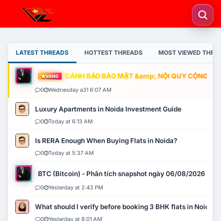
LATEST THREADS
HOTTEST THREADS
MOST VIEWED THRE
CẢNH BÁO BẢO MẬT &amp; NỘI QUY CỘNG ĐỒNG
VÀNG
0
Wednesday a31 6:07 AM
Luxury Apartments in Noida Investment Guide
0
Today at 6:13 AM
Is RERA Enough When Buying Flats in Noida?
0
Today at 5:37 AM
BTC (Bitcoin) - Phân tích snapshot ngày 06/08/2026
0
Yesterday at 2:43 PM
What should I verify before booking 3 BHK flats in Noida?
0
Yesterday at 8:01 AM