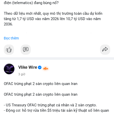
động thái chốt lời; ngược lại, nếu vào ví mới không hoạt động,
điện (telematics) đang bùng nổ?
đó là tín hiệu gom hàng chiến lược.
Theo dữ liệu mới nhất, quy mô thị trường toàn cầu dự kiến
Lời khuyên: Nhà đầu tư nhỏ lẻ nên quan sát thêm 2-4 giờ sau
tăng từ 1,7 tỷ USD vào năm 2026 lên 10,7 tỷ USD vào năm
khi giao dịch được xác nhận, tránh hành động theo cảm xúc.
2036.
Xác minh địa chỉ ví đích trước khi đưa ra quyết định vào lệnh,
ưu tiên quản trị rủi ro trong giai đoạn biến động mạnh.
Mức tăng trưởng này tương ứng với tốc độ tăng trưởng kép
Đọc thêm
hàng năm (CAGR) ấn tượng lên tới 20,2%.
#99dot6btc
#capvoichuyentien
#vilanhtichluy
#aplucban
#btcmempool65k
Điều gì đang thúc đẩy sự tăng trưởng vượt bậc này? Hãy cùng
theo dõi các phân tích chuyên sâu về xu hướng công nghệ và
nhu cầu thị trường trong thời gian tới.
Vlike Wire
3 giờ
OFAC trừng phạt 2 sàn crypto liên quan Iran
OFAC trừng phạt 2 sàn crypto liên quan Iran
- US Treasury OFAC trừng phạt cá nhân và 2 sàn crypto.
- Động cơ: hỗ trợ rửa tiền $5 triệu tài sản kỹ thuật số liên quan