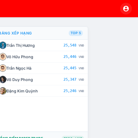
BẢNG XẾP HẠNG
TOP 5
Trần Thị Hương
25,548
VNĐ
À CHẾ TÀI XỬ LÝ VI PHẠM
Võ Hữu Phong
25,446
VNĐ
Trần Ngọc Hà
25,445
VNĐ
Võ Duy Phong
25,347
VNĐ
Đặng Kim Quỳnh
25,246
VNĐ