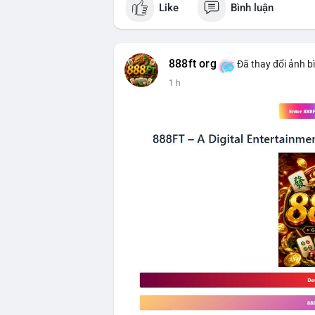
Like
Bình luận
$btc
#vlikevn
#titanbot
888ft org
Đã thay đổi ảnh b
📰 Nguồn: CoinDesk
1 h