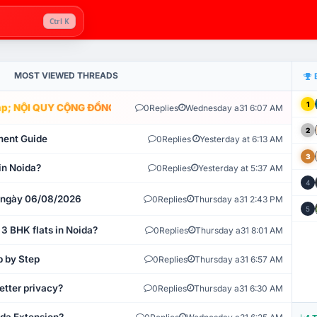
Ctrl K
MOST VIEWED THREADS
1
; NỘI QUY CỘNG ĐỒNG VLIKE.VN: HỆ THỐNG GIÁM SÁT TỰ ĐỘNG V
0
Replies
Wednesday a31 6:07 AM
2
ment Guide
0
Replies
Yesterday at 6:13 AM
3
in Noida?
0
Replies
Yesterday at 5:37 AM
4
t ngày 06/08/2026
0
Replies
Thursday a31 2:43 PM
5
 3 BHK flats in Noida?
0
Replies
Thursday a31 8:01 AM
p by Step
0
Replies
Thursday a31 6:57 AM
etter privacy?
0
Replies
Thursday a31 6:30 AM