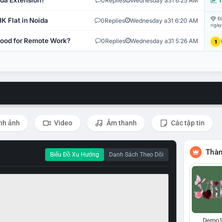
ida Extension?
0
Replies
Wednesday a31 6:25 AM
T
Đi
K Flat in Noida
0
Replies
Wednesday a31 6:20 AM
ngày
 Good for Remote Work?
0
Replies
Wednesday a31 5:26 AM
1
nh ảnh
Video
Âm thanh
Các tập tin
Thàn
Biểu Đồ Xu Hướng
Danh Sách Theo Dõi
Demo1