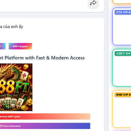
ETH VIP #
ìa của anh ấy
USDT VIP
BNB VIP 