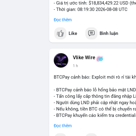
- Giá trị ước tính: $18,834,429.22 USD (t
- Thời gian: 08:19:30 2026-08-08 UTC
Đọc thêm
Nhận định phân tích:
Khối lượng gần 290 BTC tương đương gần
Like
Bình luận
chưa xác nhận cho thấy dấu hiệu của một
mục. Với mức giá hiện tại, động thái này
sàn hoặc chuyển vào ví lạnh để nắm giữ 
quyết định áp lực cung ngắn hạn lên thị 
Vlike Wire
xuất hiện dòng tiền lớn, nhưng chưa đủ
1 h
lệnh chuyển tiếp theo.
BTCPay cảnh báo: Exploit mới rò rỉ tài kh
Lời khuyên:
Nhà đầu tư nhỏ lẻ nên theo dõi sát các g
- BTCPay cảnh báo lỗ hổng bảo mật LND
định xu hướng rõ ràng hơn. Tránh hành độ
- Tấn công lấy cắp thông tin đăng nhập L
hợp với khối lượng giao dịch chung và bi
- Người dùng LND phải cập nhật ngay hoặ
- Nếu không, tiền BTC có thể bị chuyển r
#289btc
#chuyenvilon
#giaodichchuaxa
- BTCPay khuyến cáo kiểm tra credential
Đọc thêm
#binancesquare
#cryptonews
#btc