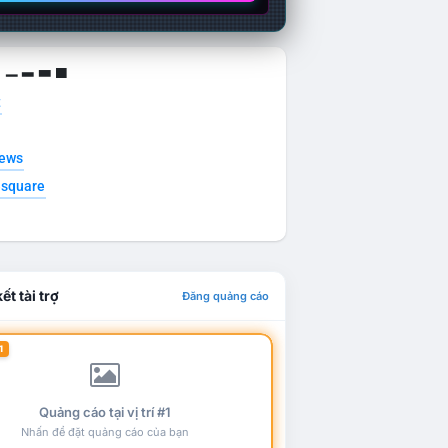
g ▁ ▂ ▃ ▄
t
news
esquare
ết tài trợ
Đăng quảng cáo
1
Quảng cáo tại vị trí #1
Nhấn để đặt quảng cáo của bạn