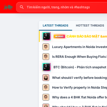
LATEST THREADS
HOTTEST THREADS
CẢNH BÁO BẢO MẬT &amp
VÀNG
Luxury Apartments in Noida Invest
Is RERA Enough When Buying Flats 
BTC (Bitcoin) - Phân tích snapsho
What should I verify before booking
How to Verify property in Noida Ste
Why does a 4 BHK flat Noida offer b