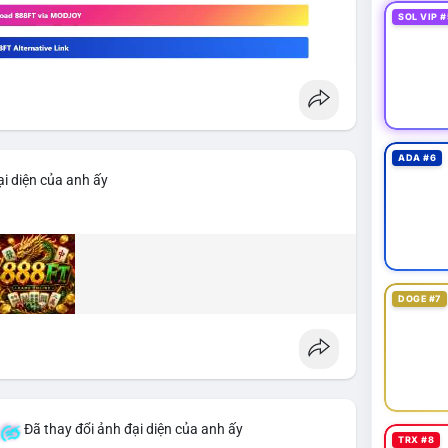
SOL VIP #
ADA #6
i diện của anh ấy
DOGE #7
Đã thay đổi ảnh đại diện của anh ấy
TRX #8