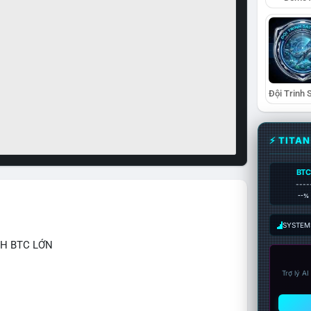
⚡ TITA
BTC
----
--%
SYSTEM:
CH BTC LỚN
Trợ lý A