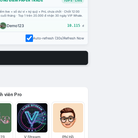
ỔNG ĐIỂM PAPER TRADE
TOP 5 · LIVE
ểm live = số dư ví + ký quỹ + PnL chưa chốt · Chốt 12:00
 cuối tháng · Top 1 trên 20.000 đ nhận 30 ngày VIP Whale.
Demo123
10.115
đ
Auto-refresh (30s)
Refresh Now
h viên Pro
23
V Stream
Phí Hồ