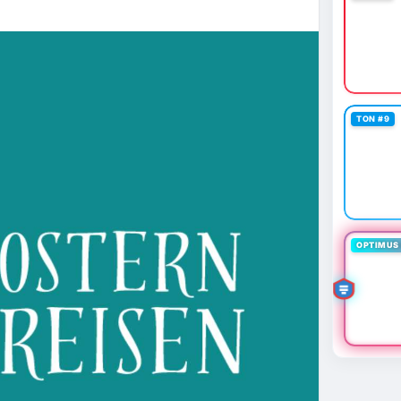
TON #9
OPTIMUS 