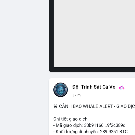
Đội Trinh Sát Cá Voi
37 m
🚨 CẢNH BÁO WHALE ALERT - GIAO DỊ
Chi tiết giao dịch:
- Mã giao dịch: 33b91166...9f2c389d
- Khối lượng di chuyển: 289.9251 BTC