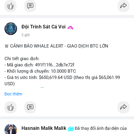
#bitcoin
#btc
#cryptonews
#binancesquare
#cpi
$btc
Đội Trinh Sát Cá Voi
#vlikevn
#titanbot
2 giờ
📰 Nguồn: Cointelegraph
🚨 CẢNH BÁO WHALE ALERT - GIAO DỊCH BTC LỚN
Chi tiết giao dịch:
- Mã giao dịch: 491f11f6...2db7e72f
- Khối lượng di chuyển: 10.0000 BTC
- Giá trị ước tính: $650,619.64 USD (theo thị giá $65,061.99
USD)
- Thời gian: 11:20
2 2026-08-10 UTC
Đọc thêm
Nhận định phân tích hành vi của Cá voi dựa trên giao dịch này:
Giao dịch 10 BTC trị giá hơn 650 nghìn USD được thực hiện
trong khung giờ thanh khoản thấp, cho thấy chủ ví có thể đang
tái cơ cấu danh mục hoặc chuẩn bị thanh khoản cho các lệnh
Hasnain Malik Malik
lớn. Mức khối lượng này không quá lớn để gây áp lực bán trực
Đã thay đổi ảnh đại diện của