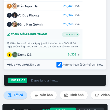
Trần Ngọc Hà
25,445
3
VNĐ
Võ Duy Phong
25,347
4
VNĐ
Đặng Kim Quỳnh
25,246
5
VNĐ
TỔNG ĐIỂM PAPER TRADE
TOP 5 · LIVE
Điểm live = số dư ví + ký quỹ + PnL chưa chốt · Chốt 12:00
ngày cuối tháng · Top 1 trên 20.000 đ nhận 30 ngày VIP Whale.
Demo123
6.359
1
đ
Hide Module
Diễn đàn
Auto-refresh (30s)
Refresh Now
Đang tải giá live...
LIVE PRICE
Tất cả
Văn bản
Hình ảnh
Video