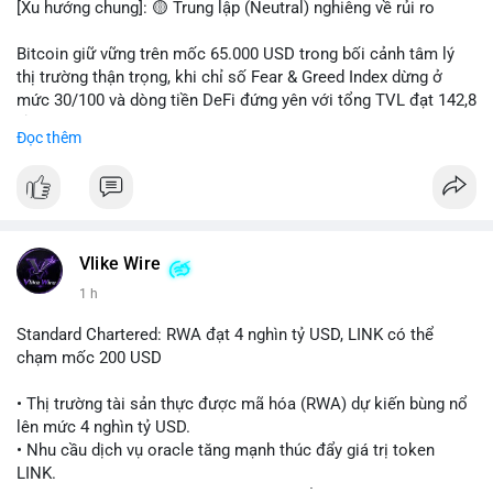
[Xu hướng chung]: 🟡 Trung lập (Neutral) nghiêng về rủi ro
📊 Nguồn: Radar Tâm Lý Thị Trường
Bitcoin giữ vững trên mốc 65.000 USD trong bối cảnh tâm lý
thị trường thận trọng, khi chỉ số Fear & Greed Index dừng ở
mức 30/100 và dòng tiền DeFi đứng yên với tổng TVL đạt 142,8
tỷ USD.
Đọc thêm
- Thị trường & Giá cả: BTC giao dịch quanh vùng 65.200 USD,
tăng gần 3% khi Iran-Oman hứa mở lại eo Hormuz, giảm lo ngại
địa chính trị. Hoạt động cá voi diễn ra sôi động với lệnh
chuyển 458 BTC trị giá gần 30 triệu USD cùng nhiều giao dịch
lớn khác. Đáng chú ý, thanh lý Short chiếm tới 81,7% tổng 35,7
Vlike Wire
triệu USD thanh lý trong 24h, cho thấy phe bán đang yếu thế.
1 h
- DeFi & Công nghệ: Standard Chartered dự báo thị trường RWA
Standard Chartered: RWA đạt 4 nghìn tỷ USD, LINK có thể
sẽ bùng nổ lên 4 nghìn tỷ USD, kéo theo giá trị token LINK có
chạm mốc 200 USD
thể tăng 25 lần, chạm mốc 200 USD vào năm 2030. Mastercard
hoàn tất thương vụ mua lại startup stablecoin BVNK trị giá 1,8
• Thị trường tài sản thực được mã hóa (RWA) dự kiến bùng nổ
tỷ USD, đánh dấu bước tiến lớn trong thanh toán số.
lên mức 4 nghìn tỷ USD.
• Nhu cầu dịch vụ oracle tăng mạnh thúc đẩy giá trị token
- Quy định & Pháp lý: FCA Anh đang xây dựng khung pháp lý
LINK.