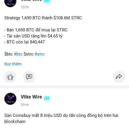
13 m
Strategy 1,690 BTC thành $108.6M STRC
- Bán 1,690 BTC để mua lại STRC
- Tài sản USD tăng lên $4.65 tỷ
- BTC còn lại 840,447
$btc
#btc
$strc
#strc
Đọc thêm
#vlikevn
#titanbot
📰 Nguồn: Cointelegraph
Vlike Wire
29 m
Sàn Coinsbuy mất 8 triệu USD do tấn công đồng bộ trên hai
blockchain