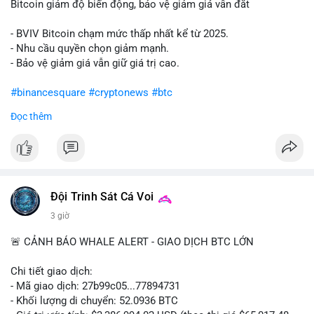
Bitcoin giảm độ biến động, bảo vệ giảm giá vẫn đắt
- BVIV Bitcoin chạm mức thấp nhất kể từ 2025.
- Nhu cầu quyền chọn giảm mạnh.
- Bảo vệ giảm giá vẫn giữ giá trị cao.
#binancesquare
#cryptonews
#btc
Đọc thêm
$btc
#vlikevn
#titanbot
📰 Nguồn: CoinDesk
Đội Trinh Sát Cá Voi
3 giờ
🚨 CẢNH BÁO WHALE ALERT - GIAO DỊCH BTC LỚN
Chi tiết giao dịch:
- Mã giao dịch: 27b99c05...77894731
- Khối lượng di chuyển: 52.0936 BTC