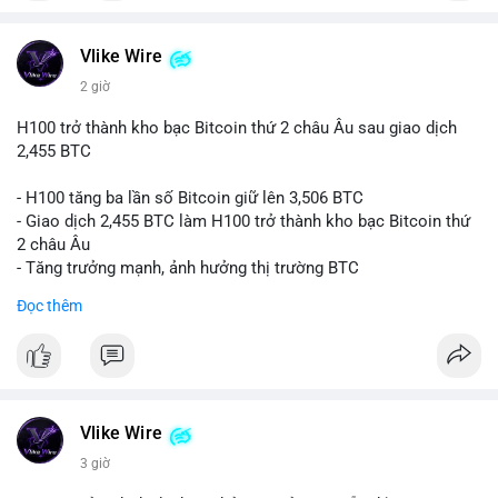
#vlikevn
#titanbot
📰 Nguồn: CoinDesk
Vlike Wire
2 giờ
H100 trở thành kho bạc Bitcoin thứ 2 châu Âu sau giao dịch
2,455 BTC
- H100 tăng ba lần số Bitcoin giữ lên 3,506 BTC
- Giao dịch 2,455 BTC làm H100 trở thành kho bạc Bitcoin thứ
2 châu Âu
- Tăng trưởng mạnh, ảnh hưởng thị trường BTC
Đọc thêm
#binancesquare
#cryptonews
#btc
$btc
#vlikevn
#titanbot
Vlike Wire
📰 Nguồn: Cointelegraph
3 giờ