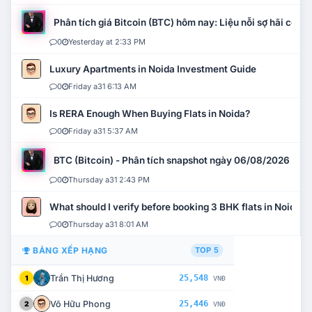
Phân tích giá Bitcoin (BTC) hôm nay: Liệu nỗi sợ hãi có mở 
0
Yesterday at 2:33 PM
Luxury Apartments in Noida Investment Guide
0
Friday a31 6:13 AM
Is RERA Enough When Buying Flats in Noida?
0
Friday a31 5:37 AM
BTC (Bitcoin) - Phân tích snapshot ngày 06/08/2026
0
Thursday a31 2:43 PM
What should I verify before booking 3 BHK flats in Noida?
0
Thursday a31 8:01 AM
BẢNG XẾP HẠNG
TOP 5
Trần Thị Hương
25,548
1
VNĐ
Võ Hữu Phong
25,446
2
VNĐ