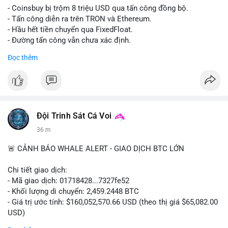
- Coinsbuy bị trộm 8 triệu USD qua tấn công đồng bộ.
- Tấn công diễn ra trên TRON và Ethereum.
- Hầu hết tiền chuyển qua FixedFloat.
- Đường tấn công vẫn chưa xác định.
Đọc thêm
#binancesquare
#cryptonews
#coinsbuy
#trx
#eth
$trx $eth
#vlikevn
#titanbot
Đội Trinh Sát Cá Voi
📰 Nguồn: CoinDesk
36 m
🚨 CẢNH BÁO WHALE ALERT - GIAO DỊCH BTC LỚN
Chi tiết giao dịch:
- Mã giao dịch: 01718428...7327fe52
- Khối lượng di chuyển: 2,459.2448 BTC
- Giá trị ước tính: $160,052,570.66 USD (theo thị giá $65,082.00
USD)
- Thời gian: 12:19:48 2026-08-10 UTC