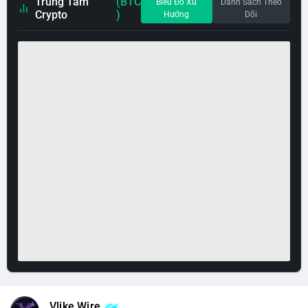
Trung Tâm
(BTC
Biểu Đồ Xu
Danh Sách Theo
Crypto
)
Hướng
Dõi
Vlike Wire