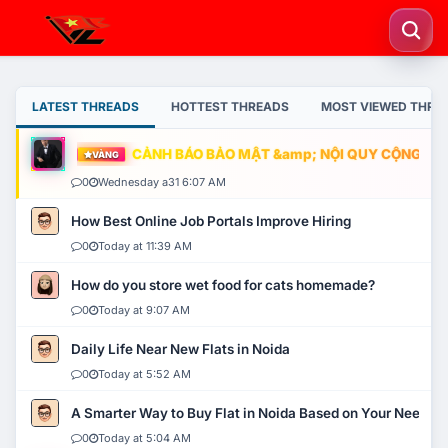
LATEST THREADS
HOTTEST THREADS
MOST VIEWED THRE
CẢNH BÁO BẢO MẬT &amp; NỘI QUY CỘNG ĐỒNG
VÀNG
0
Wednesday a31 6:07 AM
How Best Online Job Portals Improve Hiring
0
Today at 11:39 AM
How do you store wet food for cats homemade?
0
Today at 9:07 AM
Daily Life Near New Flats in Noida
0
Today at 5:52 AM
A Smarter Way to Buy Flat in Noida Based on Your Needs
0
Today at 5:04 AM