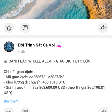
#52dot09btc
#chuyenvilanh
#tichluydaihan
#mempoolbtc
#giaodichlon
Đội Trinh Sát Cá Voi
4 giờ
🚨 CẢNH BÁO WHALE ALERT - GIAO DỊCH BTC LỚN
Chi tiết giao dịch:
- Mã giao dịch: dd358673...a58373b3
- Khối lượng di chuyển: 458.1010 BTC
- Giá trị ước tính: $29,863,609.09 USD (theo thị giá $65,190.01
USD)
- Thời gian: 09:19:51 2026-08-10 UTC
Đọc thêm
Nhận định phân tích hành vi của Cá voi dựa trên giao dịch này: