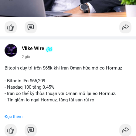
Vlike Wire
2 giờ
Bitcoin duy trì trên $65k khi Iran-Oman hứa mở eo Hormuz
- Bitcoin lên $65,209.
- Nasdaq 100 tăng 0.45%.
- Iran có thể ký thỏa thuận với Oman mở lại eo Hormuz.
- Tin giảm lo ngại Hormuz, tăng tài sản rủi ro.
#binancesquare
#cryptonews
#btc
Đọc thêm
$btc