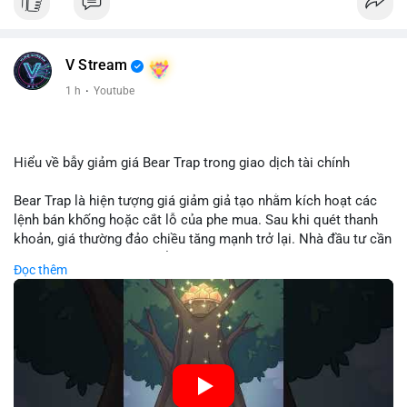
V Stream
1 h
·
Youtube
Hiểu về bẫy giảm giá Bear Trap trong giao dịch tài chính
Bear Trap là hiện tượng giá giảm giả tạo nhằm kích hoạt các
lệnh bán khống hoặc cắt lỗ của phe mua. Sau khi quét thanh
khoản, giá thường đảo chiều tăng mạnh trở lại. Nhà đầu tư cần
nhận diện mô hình này để tránh bị thao túng tâm lý và tối ưu
Đọc thêm
hóa điểm vào lệnh.
🎥 Xem video trực tiếp tại:
Nguồn: Cú Thông Thái