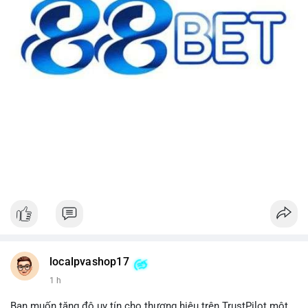
localpvashop17
1 h
Bạn muốn tăng độ uy tín cho thương hiệu trên TrustPilot một