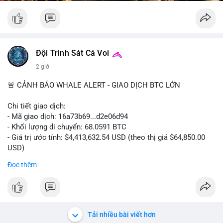
Đội Trinh Sát Cá Voi
2 giờ
🚨 CẢNH BÁO WHALE ALERT - GIAO DỊCH BTC LỚN
Chi tiết giao dịch:
- Mã giao dịch: 16a73b69...d2e06d94
- Khối lượng di chuyển: 68.0591 BTC
- Giá trị ước tính: $4,413,632.54 USD (theo thị giá $64,850.00
USD)
- Thời gian: 07:19:49 2026-08-09 UTC
Đọc thêm
Khối lượng 68.06 BTC tương đương hơn 4.4 triệu USD được
luân chuyển trong một giao dịch duy nhất cho thấy dấu hiệu
của tổ chức lớn hoặc cá voi đang tái cơ cấu danh mục. Với
mức giá dao động quanh vùng $64,850, hành vi này có thể là
Tải nhiều bài viết hơn
bước chuẩn bị cho một lệnh bán lớn trên sàn tập trung, tạo áp