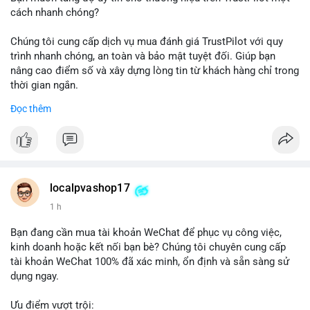
cách nhanh chóng?
Chúng tôi cung cấp dịch vụ mua đánh giá TrustPilot với quy
trình nhanh chóng, an toàn và bảo mật tuyệt đối. Giúp bạn
nâng cao điểm số và xây dựng lòng tin từ khách hàng chỉ trong
thời gian ngắn.
Đọc thêm
Đặt hàng ngay hôm nay để nhận ưu đãi:
👉 Order tại: localpvashop
👉 Phản hồi 24/7
👉 WhatsApp: +1 660 215-8938
👉 Telegram: @localpvashop
localpvashop17
👉 Email: localpvashop@gmail.com
1 h
Đừng bỏ lỡ cơ hội cải thiện danh tiếng trực tuyến của bạn một
Bạn đang cần mua tài khoản WeChat để phục vụ công việc,
cách hiệu quả!
kinh doanh hoặc kết nối bạn bè? Chúng tôi chuyên cung cấp
tài khoản WeChat 100% đã xác minh, ổn định và sẵn sàng sử
dụng ngay.
Ưu điểm vượt trội: