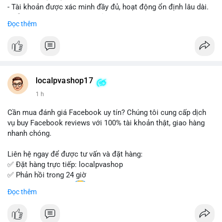
- Tài khoản được xác minh đầy đủ, hoạt động ổn định lâu dài.
- Hỗ trợ khách hàng 24/7, phản hồi nhanh chóng.
Đọc thêm
- Giao dịch an toàn, bảo mật thông tin.
Đặt hàng ngay hôm nay để nhận ưu đãi tốt nhất!
Liên hệ với chúng tôi qua:
localpvashop17
- WhatsApp: +1 (66
215-8938
- Telegram: @localpvashop
1 h
- Email: localpvashop@gmail.com
Cần mua đánh giá Facebook uy tín? Chúng tôi cung cấp dịch
Đừng bỏ lỡ cơ hội sở hữu tài khoản WeChat chất lượng với giá
vụ buy Facebook reviews với 100% tài khoản thật, giao hàng
tốt. Liên hệ ngay!
nhanh chóng.
Liên hệ ngay để được tư vấn và đặt hàng:
✅ Đặt hàng trực tiếp: localpvashop
✅ Phản hồi trong 24 giờ
✅ WhatsApp: +1 (66
215-8938
Đọc thêm
✅ Telegram: @localpvashop
✅ Email: localpvashop@gmail.com