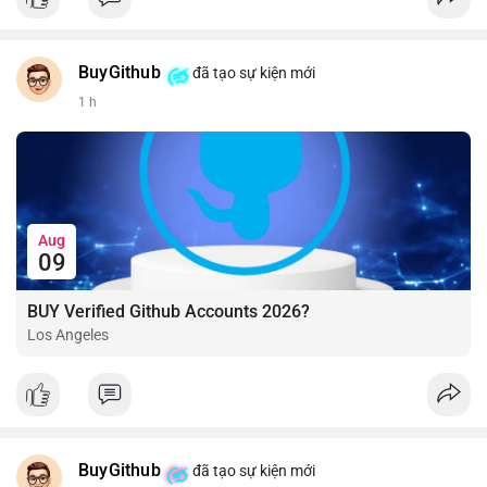
BuyGithub
đã tạo sự kiện mới
1 h
Aug
09
BUY Verified Github Accounts 2026?
Los Angeles
BuyGithub
đã tạo sự kiện mới