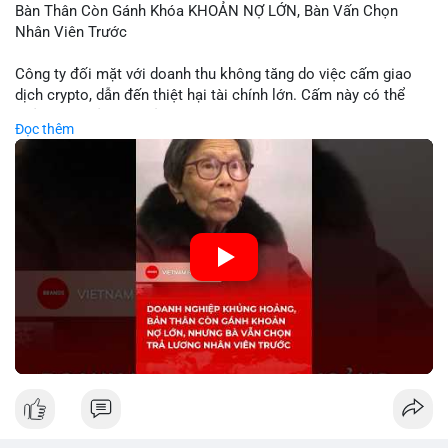
Bàn Thân Còn Gánh Khóa KHOẢN NỢ LỚN, Bàn Vấn Chọn
Nhân Viên Trước
Công ty đối mặt với doanh thu không tăng do việc cấm giao
dịch crypto, dẫn đến thiệt hại tài chính lớn. Cấm này có thể
phản ánh phản ứng của chính quyền hoặc thị trường đối với
Đọc thêm
biến động giá digital asset. Bàn vấn chuyển hướng tập trung
vào nhân lực, cho thấy chiến lược giảm chi phí hoặc điều chỉnh
mô hình kinh doanh. Điều này có thể ảnh hưởng đến thị trường
crypto và các doanh nghiệp liên quan trong tương lai.
🎥 Xem video trực tiếp tại:
Nguồn: KIEN THUC KINH TE