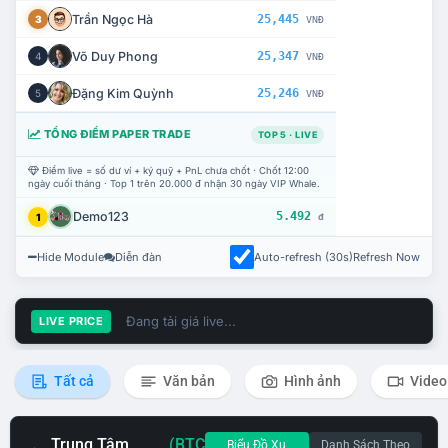
Trần Ngọc Hà
25,445
3
VNĐ
Võ Duy Phong
25,347
4
VNĐ
Đặng Kim Quỳnh
25,246
5
VNĐ
TỔNG ĐIỂM PAPER TRADE
TOP 5 · LIVE
Điểm live = số dư ví + ký quỹ + PnL chưa chốt · Chốt 12:00
ngày cuối tháng · Top 1 trên 20.000 đ nhận 30 ngày VIP Whale.
Demo123
5.492
1
đ
Hide Module
Diễn đàn
Auto-refresh (30s)
Refresh Now
Đang tải giá live...
LIVE PRICE
Tất cả
Văn bản
Hình ảnh
Video
Trung Tâm
(BTC
Biểu Đồ Xu
Danh Sách Theo