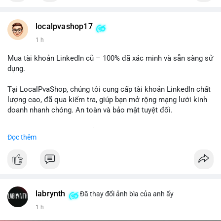
Chất lượng đảm bảo, hỗ trợ tận tình. Hãy liên hệ ngay hôm
nay!
localpvashop17
1 h
Mua tài khoản LinkedIn cũ – 100% đã xác minh và sẵn sàng sử
dụng.
Tại LocalPvaShop, chúng tôi cung cấp tài khoản LinkedIn chất
lượng cao, đã qua kiểm tra, giúp bạn mở rộng mạng lưới kinh
doanh nhanh chóng. An toàn và bảo mật tuyệt đối.
Đặt hàng ngay hôm nay để nhận ưu đãi tốt nhất!
Đọc thêm
✅ Đặt hàng: localpvashop
✅ Phản hồi trong 24 giờ
✅ WhatsApp: +1 (66
215-8938
✅ Telegram: @localpvashop
labrynth
✅ Email: localpvashop@gmail.com
Đã thay đổi ảnh bìa của anh ấy
1 h
Liên hệ ngay để được tư vấn chi tiết và hỗ trợ tận tình.