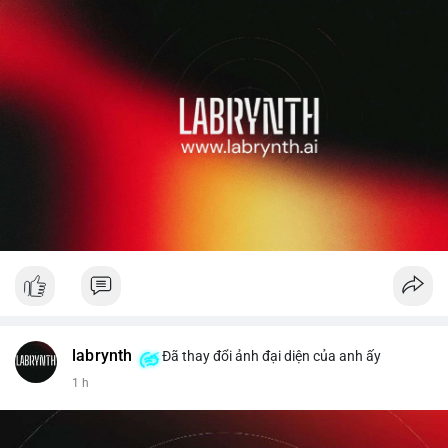
labrynth
Đã thay đổi ảnh đại diện của anh ấy
1 h