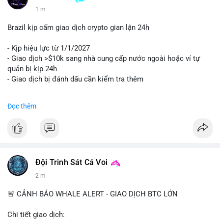
1 m
Brazil kịp cấm giao dịch crypto gian lận 24h
- Kịp hiệu lực từ 1/1/2027
- Giao dịch >$10k sang nhà cung cấp nước ngoài hoặc ví tự
quản bị kịp 24h
- Giao dịch bị đánh dấu cần kiểm tra thêm
#binancesquare
#cryptonews
#regulation
Đọc thêm
$btc $eth
#vlikevn
#titanbot
📰 Nguồn: Cointelegraph
Đội Trinh Sát Cá Voi
2 m
🚨 CẢNH BÁO WHALE ALERT - GIAO DỊCH BTC LỚN
Chi tiết giao dịch: