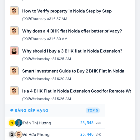
How to Verify property in Noida Step by Step
0
Thursday a31 6:57 AM
Why does a 4 BHK flat Noida offer better privacy?
0
Thursday a31 6:30 AM
Why should I buy a 3 BHK flat in Noida Extension?
0
Wednesday a31 6:25 AM
Smart Investment Guide to Buy 2 BHK Flat in Noida
0
Wednesday a31 6:20 AM
Is a 4 BHK Flat in Noida Extension Good for Remote Work?
0
Wednesday a31 5:26 AM
BẢNG XẾP HẠNG
TOP 5
Trần Thị Hương
25,548
1
VNĐ
Võ Hữu Phong
25,446
2
VNĐ