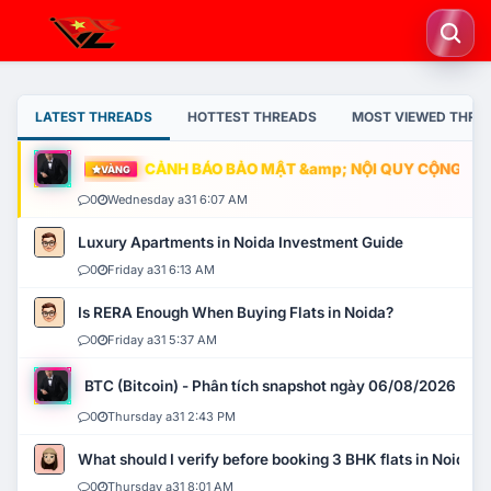
LATEST THREADS
HOTTEST THREADS
MOST VIEWED THRE
CẢNH BÁO BẢO MẬT &amp; NỘI QUY CỘNG ĐỒNG
VÀNG
0
Wednesday a31 6:07 AM
Luxury Apartments in Noida Investment Guide
0
Friday a31 6:13 AM
Is RERA Enough When Buying Flats in Noida?
0
Friday a31 5:37 AM
BTC (Bitcoin) - Phân tích snapshot ngày 06/08/2026
0
Thursday a31 2:43 PM
What should I verify before booking 3 BHK flats in Noida?
0
Thursday a31 8:01 AM