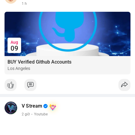
1 h
Aug
09
BUY Verified Github Accounts
Los Angeles
V Stream
2 giờ
·
Youtube