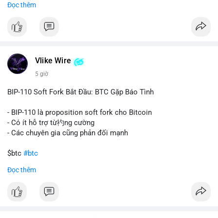
Đọc thêm
#67dot9754btc
#4dot42trieuusd
#chuyenvilanh
Nhận định phân tích:
#dongtiencavoi
#mempoolbtc
Khối lượng 94.58 BTC trị giá hơn 6.15 triệu USD được di
chuyển trong một giao dịch duy nhất cho thấy dấu hiệu của
một tổ chức hoặc cá nhân sở hữu lượng tài sản lớn. Động thái
Vlike Wire
này có thể phản ánh ba kịch bản chính: thứ nhất, cá voi đang
chuẩn bị thanh khoản bằng cách chuyển lên sàn giao dịch, tạo
5 giờ
áp lực bán tiềm năng; thứ hai, tài sản được chuyển vào ví lạnh
để nắm giữ dài hạn, thể hiện niềm tin vào xu hướng tăng; thứ
BIP-110 Soft Fork Bắt Đầu: BTC Gặp Báo Tình
ba, hành vi chia tách hoặc tái cấu trúc danh mục nhằm phân
tán rủi ro. Với mức giá 65K, khối lượng này không quá lớn để
- BIP-110 là proposition soft fork cho Bitcoin
gây sốc thanh khoản tức thời, nhưng vẫn đủ sức tạo biến động
- Có ít hỗ trợ từ礿ng cường
tâm lý ngắn hạn nếu hướng đến sàn tập trung.
- Các chuyên gia cũng phản đối mạnh
Lời khuyên cho nhà đầu tư nhỏ lẻ:
$btc
#btc
Theo dõi các giao dịch tiếp theo từ cùng địa chỉ ví để xác nhận
Đọc thêm
hướng đi của dòng tiền. Tránh hành động theo cảm xúc, ưu
#vlikevn
#titanbot
tiên quản trị rủi ro và không mở vị thế lớn trước khi có tín hiệu
rõ ràng về đích đến của số BTC này.
📰 Nguồn: CoinDesk
#94dot58btc
#vilanh
#chuyentiencavoi
#btcmempool