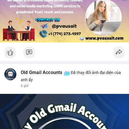
#solusdt
#longsol
#vung76
#breakoutsol
#lenhmuasol
Old Gmail Accounts
Đã thay đổi ảnh đại diện của
anh ấy
6 giờ