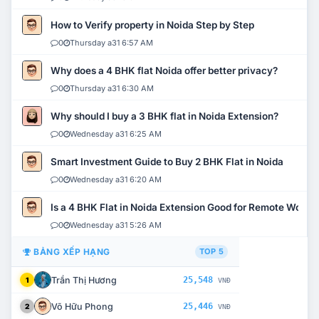
How to Verify property in Noida Step by Step
0
Thursday a31 6:57 AM
Why does a 4 BHK flat Noida offer better privacy?
0
Thursday a31 6:30 AM
Why should I buy a 3 BHK flat in Noida Extension?
0
Wednesday a31 6:25 AM
Smart Investment Guide to Buy 2 BHK Flat in Noida
0
Wednesday a31 6:20 AM
Is a 4 BHK Flat in Noida Extension Good for Remote Work?
0
Wednesday a31 5:26 AM
BẢNG XẾP HẠNG
TOP 5
Trần Thị Hương
25,548
1
VNĐ
Võ Hữu Phong
25,446
2
VNĐ