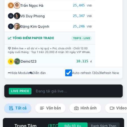
Trần Ngọc Hà
25,445
3
VNĐ
Võ Duy Phong
25,347
4
VNĐ
Đặng Kim Quỳnh
25,246
5
VNĐ
TỔNG ĐIỂM PAPER TRADE
TOP 5 · LIVE
Điểm live = số dư ví + ký quỹ + PnL chưa chốt · Chốt 12:00
ngày cuối tháng · Top 1 trên 20.000 đ nhận 30 ngày VIP Whale.
Demo123
10.115
1
đ
Hide Module
Diễn đàn
Auto-refresh (30s)
Refresh Now
Đang tải giá live...
LIVE PRICE
Tất cả
Văn bản
Hình ảnh
Video
Trung Tâm
(BTC
Biểu Đồ Xu
Danh Sách Theo