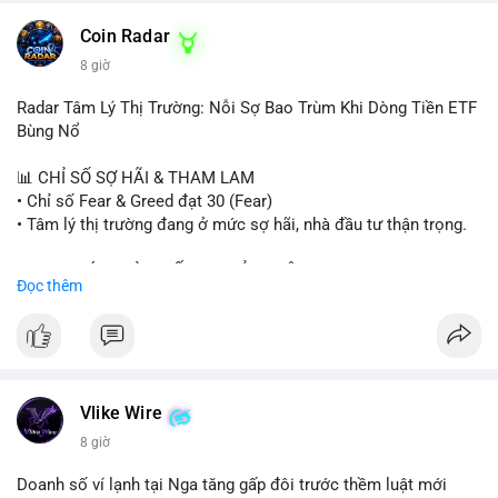
- HK cấp giấy phép stablecoin mới.
- Tòa án Nga công nhận crypto là tài sản.
Coin Radar
- Trump hy vọng ký bill cấu trúc thị trường crypto.
8 giờ
- Saga EVM bị hack 7M$, quỹ trộm chuyển sang Ethereum.
- Steak ’n Shake thưởng BTC cho nhân viên.
Radar Tâm Lý Thị Trường: Nỗi Sợ Bao Trùm Khi Dòng Tiền ETF
#binancesquare
#cryptonews
#btc
#eth
#sol
#xrp
#cc
#sky
Bùng Nổ
#sand
#bitgo
#solana
#stablecoin
#regulation
📊 CHỈ SỐ SỢ HÃI & THAM LAM
$btc $eth $sol $xrp $cc $sky $sand $skr
#skr
• Chỉ số Fear & Greed đạt 30 (Fear)
• Tâm lý thị trường đang ở mức sợ hãi, nhà đầu tư thận trọng.
#vlikevn
#titanbot
📈 XU HƯỚNG TÌM KIẾM & THẢO LUẬN
Đọc thêm
📰 Nguồn: Decrypt
• CoinGecko Trending: PENGU, TUT, ACE, CASHCAT, ANSEM,
STONKBROKER, UNI
• LunarCrush Trending: Ethereum, Solana, Dogecoin, Polkadot,
Chainlink, Taylor Swift, Tesla
• Google Trends Việt Nam: Real Madrid, Giao hữu câu lạc bộ,
Tinh hà say hi
Vlike Wire
8 giờ
💬 DÒNG CHẢY TIN TỨC & TRUYỀN THÔNG
• Binance Square: Cộng đồng đang tranh luận về lệnh
Doanh số ví lạnh tại Nga tăng gấp đôi trước thềm luật mới