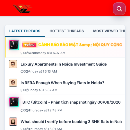
LATEST THREADS
HOTTEST THREADS
MOST VIEWED THRE
CẢNH BÁO BẢO MẬT &amp; NỘI QUY CỘNG ĐỒNG
VÀNG
0
Wednesday a31 6:07 AM
Luxury Apartments in Noida Investment Guide
0
Friday a31 6:13 AM
Is RERA Enough When Buying Flats in Noida?
0
Friday a31 5:37 AM
BTC (Bitcoin) - Phân tích snapshot ngày 06/08/2026
0
Thursday a31 2:43 PM
What should I verify before booking 3 BHK flats in Noida?
0
Thursday a31 8:01 AM