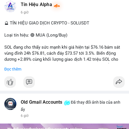
#dongtienlon
Tín Hiệu Alpha
6 giờ
🔮 TÍN HIỆU GIAO DỊCH CRYPTO - SOLUSDT
Loại tín hiệu: 🟢 MUA (Long/Buy)
SOL đang cho thấy sức mạnh khi giá hiện tại $76.16 bám sát
vùng đỉnh 24h $76.81, cách đáy $73.57 tới 3.5%. Biến động
dương +2.89% cùng khối lượng giao dịch 1.42 triệu SOL cho
thấy lực cầu chủ động đang chiếm ưu thế, phe mua kiểm soát
Đọc thêm
hoàn toàn nhịp điều chỉnh.
Khuyến nghị giao dịch cụ thể:
- Vùng Entry: 75.80 - 76.20 (chờ retest vùng kháng cự cũ thành
hỗ trợ)
- Mục tiêu chốt lời: TP1: 77.50, TP2: 78.80
Old Gmail Accounts
Đã thay đổi ảnh bìa của anh
- Cắt lỗ: 74.90 (dưới vùng hỗ trợ gần nhất)
ấy
6 giờ
Quản trị vốn: Khối lượng vào lệnh tối đa 2-3% tài khoản, ưu tiên
chốt 50% vị thế tại TP1 và dời stop loss về điểm hòa vốn.