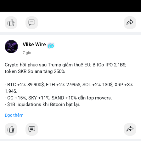
Vlike Wire
7 giờ
Crypto hồi phục sau Trump giảm thuế EU; BitGo IPO 2,1B$;
token SKR Solana tăng 250%
- BTC +2% 89.900$; ETH +2% 2.995$; SOL +2% 130$; XRP +3%
1.94$.
- CC +15%, SKY +11%, SAND +10% dẫn top movers.
- $1B liquidations khi Bitcoin bật lại.
- Trump hủy thuế EU, tín hiệu giảm áp lực.
Đọc thêm
- Vitalik đề xuất DVT staking cho Ethereum.
- BitGo IPO 18$/cổ phiếu, trị giá ~2B$.
- Senate Ag Committee tiến hành Clarity Act.
- Newrez tính crypto vào điều kiện vay nhà.