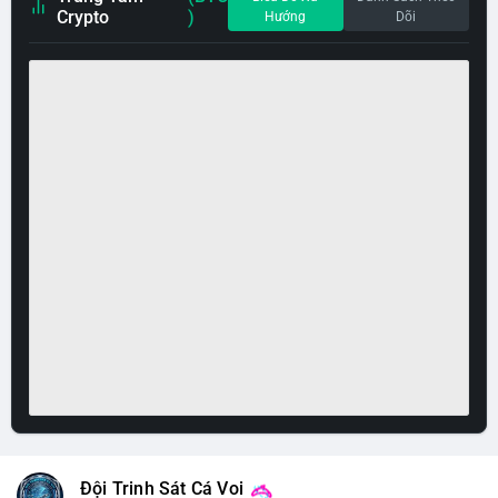
Crypto
)
Hướng
Dõi
Đội Trinh Sát Cá Voi