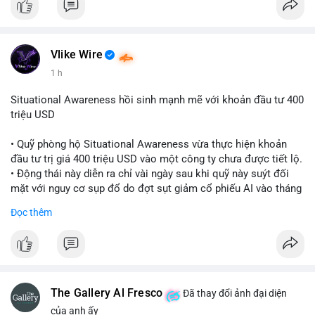
Vlike Wire
1 h
Situational Awareness hồi sinh mạnh mẽ với khoản đầu tư 400
triệu USD
• Quỹ phòng hộ Situational Awareness vừa thực hiện khoản
đầu tư trị giá 400 triệu USD vào một công ty chưa được tiết lộ.
• Động thái này diễn ra chỉ vài ngày sau khi quỹ này suýt đối
mặt với nguy cơ sụp đổ do đợt sụt giảm cổ phiếu AI vào tháng
7.
Đọc thêm
• Sự trở lại này đánh dấu bước phục hồi đáng chú ý của quỹ
sau giai đoạn khủng hoảng.
#cryptonews
#investment
#situationalawareness
#financenews
The Gallery Al Fresco
Đã thay đổi ảnh đại diện
$btc $eth
của anh ấy