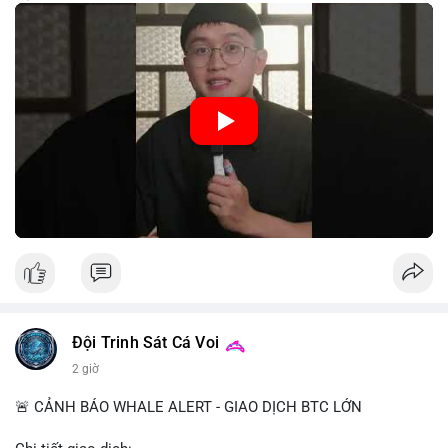
trung, CBDC là hình thức tiền pháp định được phát hành và
quản lý trực tiếp bởi Ngân hàng Trung ương nhằm tối ưu hóa
hệ thống thanh toán và tăng cường hiệu quả chính sách tiền tệ.
Việc triển khai CBDC hứa hẹn sẽ thay đổi diện mạo của hạ
tầng tài chính truyền thống, mang lại sự tiện lợi trong giao dịch
nhưng cũng đặt ra nhiều thách thức về quyền riêng tư và an
ninh mạng.
🎥 Xem video trực tiếp tại:
Nguồn: 5 Phút Crypto
Đội Trinh Sát Cá Voi
2 giờ
🚨 CẢNH BÁO WHALE ALERT - GIAO DỊCH BTC LỚN