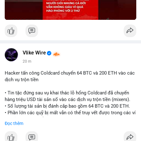
Vlike Wire
20 m
Hacker tấn công Coldcard chuyển 64 BTC và 200 ETH vào các
dịch vụ trộn tiền
• Tin tặc đứng sau vụ khai thác lỗ hổng Coldcard đã chuyển
hàng triệu USD tài sản số vào các dịch vụ trộn tiền (mixers).
• Số lượng tài sản bị đánh cắp bao gồm 64 BTC và 200 ETH.
• Phần lớn các quỹ bị mất vẫn có thể truy vết được trong các ví
do kẻ tấn công kiểm soát.
Đọc thêm
#coldcard
#cryptohack
#btc
#eth
#binancesquare
#cryptonews