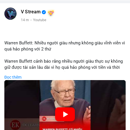
V Stream
14 m
·
Youtube
Warren Buffett: Nhiều người giàu nhưng không giàu vĩnh viễn vì
quá hảo phóng với 2 thứ
Warren Buffett cảnh báo rằng nhiều người giàu thực sự không
giữ được tài sản lâu dài vì họ quá hảo phóng với tiền và thời
gian. Quyên góp liên tục làm giảm vốn đầu tư, hạn chế lợi
Đọc thêm
nhuận tái đầu tư và suy giảm sức mạnh tăng trưởng danh mục.
Đối với nhà đầu tư crypto, giữ lại lợi nhuận để tái đầu tư vào
dự án tiềm năng quan trọng hơn chia sẻ quá mức. Cân bằng
đóng góp xã hội và bảo vệ tài sản giúp nhà đầu tư đạt được
bền vững tài chính mà Buffett đề cao.
🎥 Xem video trực tiếp tại:
Nguồn: KIEN THUC KINH TE