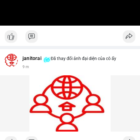
janitorai
Đã thay đổi ảnh đại diện của cô ấy
9 m