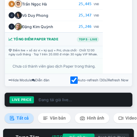
Trần Ngọc Hà
25,445
3
VNĐ
Võ Duy Phong
25,347
4
VNĐ
Đặng Kim Quỳnh
25,246
5
VNĐ
TỔNG ĐIỂM PAPER TRADE
TOP 5 · LIVE
Điểm live = số dư ví + ký quỹ + PnL chưa chốt · Chốt 12:00
ngày cuối tháng · Top 1 trên 20.000 đ nhận 30 ngày VIP Whale.
Chưa có thành viên giao dịch Paper trong tháng.
Hide Module
Diễn đàn
Auto-refresh (30s)
Refresh Now
Đang tải giá live...
LIVE PRICE
Tất cả
Văn bản
Hình ảnh
Video