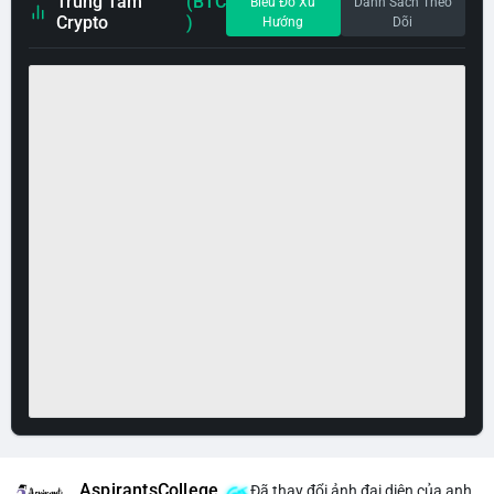
Trung Tâm
(BTC
Biểu Đồ Xu
Danh Sách Theo
Crypto
)
Hướng
Dõi
AspirantsCollege
Đã thay đổi ảnh đại diện của anh