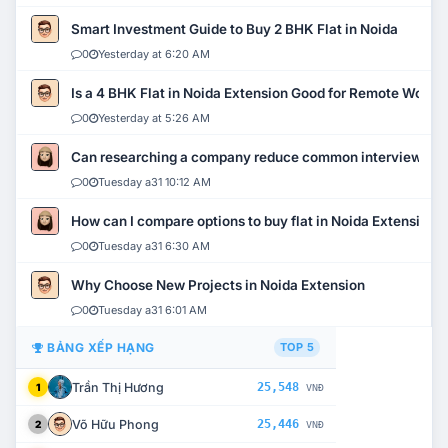
Smart Investment Guide to Buy 2 BHK Flat in Noida
0
Yesterday at 6:20 AM
Is a 4 BHK Flat in Noida Extension Good for Remote Work?
0
Yesterday at 5:26 AM
Can researching a company reduce common interview mi
0
Tuesday a31 10:12 AM
How can I compare options to buy flat in Noida Extension?
0
Tuesday a31 6:30 AM
Why Choose New Projects in Noida Extension
0
Tuesday a31 6:01 AM
BẢNG XẾP HẠNG
TOP 5
Trần Thị Hương
25,548
1
VNĐ
Võ Hữu Phong
25,446
2
VNĐ