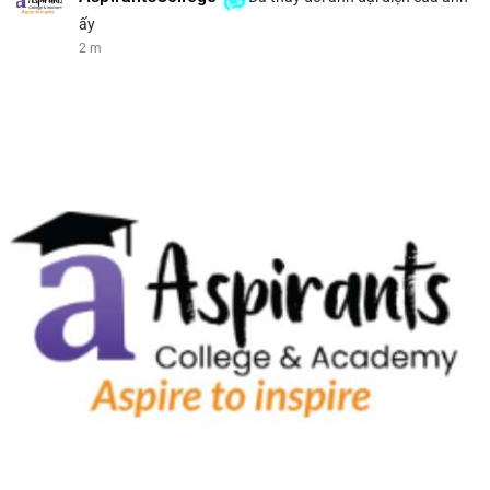
ấy
2 m