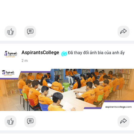
AspirantsCollege
Đã thay đổi ảnh bìa của anh ấy
2 m