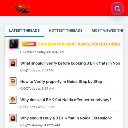
LATEST THREADS
HOTTEST THREADS
MOST VIEWED THRE
CẢNH BÁO BẢO MẬT &amp; NỘI QUY CỘNG ĐỒNG
VÀNG
0
Wednesday a31 6:07 AM
What should I verify before booking 3 BHK flats in Noida?
0
Today at 8:01 AM
How to Verify property in Noida Step by Step
0
Today at 6:57 AM
Why does a 4 BHK flat Noida offer better privacy?
0
Today at 6:30 AM
Why should I buy a 3 BHK flat in Noida Extension?
0
Yesterday at 6:25 AM