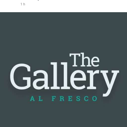
1 h
#vlikevn
#titanbot
📰 Nguồn: Cointelegraph