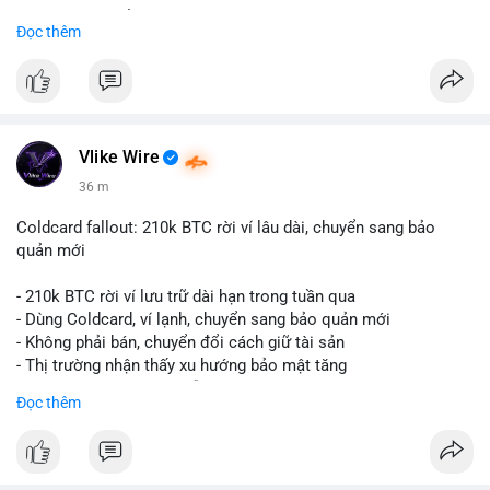
Liên hệ ngay để được tư vấn và nhận ưu đãi:
Đọc thêm
📞 WhatsApp: +1 660 215-8938
✈️ Telegram: @localpvashop
📧 Email: localpvashop@gmail.com
Đặt mua ngay hôm nay để sở hữu tài khoản Telegram
premium, PVA, aged với giá tốt nhất!
Vlike Wire
36 m
Coldcard fallout: 210k BTC rời ví lâu dài, chuyển sang bảo
quản mới
- 210k BTC rời ví lưu trữ dài hạn trong tuần qua
- Dùng Coldcard, ví lạnh, chuyển sang bảo quản mới
- Không phải bán, chuyển đổi cách giữ tài sản
- Thị trường nhận thấy xu hướng bảo mật tăng
- BTC tiếp tục giữ vị trí dẫn đầu
Đọc thêm
#binancesquare
#cryptonews
#btc
$btc