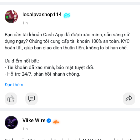
localpvashop114
1 h
Bạn cần tài khoản Cash App đã được xác minh, sẵn sàng sử
dụng ngay? Chúng tôi cung cấp tài khoản 100% an toàn, KYC
hoàn tất, giúp bạn giao dịch thuận tiện, không lo bị hạn chế.
Ưu điểm nổi bật:
- Tài khoản đã xác minh, bảo mật tuyệt đối.
- Hỗ trợ 24/7, phản hồi nhanh chóng.
- Giao dịch minh bạch, đáng tin cậy.
Đọc thêm
Liên hệ ngay để được tư vấn và sở hữu tài khoản ngay hôm
nay:
📞 WhatsApp: +1 660 215-8938
✈️ Telegram: @localpvashop
📧 Email: localpvashop@gmail.com
Vlike Wire
1 h