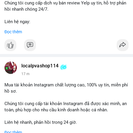
được theo dõi chặt chẽ trong 24-48 giờ tới vì có thể kéo theo
Chúng tôi cung cấp dịch vụ bán review Yelp uy tín, hỗ trợ phản
biến động giá cục bộ.
hồi nhanh chóng 24/7.
Lời khuyên: Nhà đầu tư nhỏ lẻ nên quan sát phản ứng giá tại
Liên hệ ngay:
vùng 64,500 - 65,200 USD. Tránh vào lệnh ngay lập tức, chờ xác
📞 WhatsApp: +1 660 215-8938
Đọc thêm
nhận dòng tiền tiếp theo từ địa chỉ nhận để đánh giá xu hướng
✈️ Telegram: @localpvashop
rõ ràng hơn.
LocalPvaShop – Đối tác đáng tin cậy giúp thương hiệu của bạn
#65dot0182btc
#chotloinganhan
#vinongsangiaodich
nổi bật trên nền tảng Yelp.
#biendonggiacucbo
#quansatdongtien
localpvashop114
17 m
Mua tài khoản Instagram chất lượng cao, 100% uy tín, miễn phí
hồ sơ.
Chúng tôi cung cấp tài khoản Instagram đã được xác minh, an
toàn, phù hợp cho nhu cầu kinh doanh hoặc cá nhân.
Liên hệ nhanh, phản hồi trong 24 giờ.
Đọc thêm