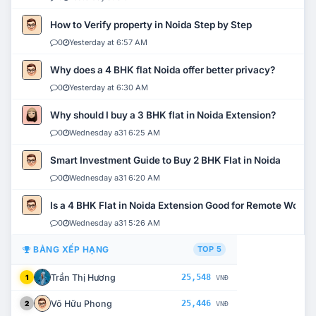
How to Verify property in Noida Step by Step
0
Yesterday at 6:57 AM
Why does a 4 BHK flat Noida offer better privacy?
0
Yesterday at 6:30 AM
Why should I buy a 3 BHK flat in Noida Extension?
0
Wednesday a31 6:25 AM
Smart Investment Guide to Buy 2 BHK Flat in Noida
0
Wednesday a31 6:20 AM
Is a 4 BHK Flat in Noida Extension Good for Remote Work?
0
Wednesday a31 5:26 AM
BẢNG XẾP HẠNG
TOP 5
Trần Thị Hương
25,548
1
VNĐ
Võ Hữu Phong
25,446
2
VNĐ