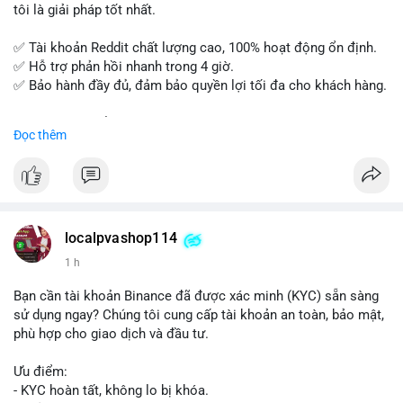
tôi là giải pháp tốt nhất.
✅ Tài khoản Reddit chất lượng cao, 100% hoạt động ổn định.
✅ Hỗ trợ phản hồi nhanh trong 4 giờ.
✅ Bảo hành đầy đủ, đảm bảo quyền lợi tối đa cho khách hàng.
Liên hệ ngay để được tư vấn và đặt mua:
Đọc thêm
📞 WhatsApp: +1 660 215-8938
✈️ Telegram: @localpvashop
📧 Email: localpvashop@gmail.com
Mua tài khoản Reddit ngay hôm nay để phát triển chiến dịch
của bạn!
localpvashop114
1 h
Bạn cần tài khoản Binance đã được xác minh (KYC) sẵn sàng
sử dụng ngay? Chúng tôi cung cấp tài khoản an toàn, bảo mật,
phù hợp cho giao dịch và đầu tư.
Ưu điểm:
- KYC hoàn tất, không lo bị khóa.