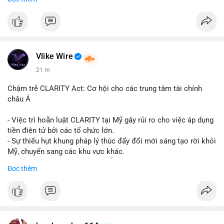
📞 WhatsApp: +1 660 215-8938
✈️ Telegram: @localpvashop
Vlike Wire
21 m
Chậm trễ CLARITY Act: Cơ hội cho các trung tâm tài chính
châu Á
- Việc trì hoãn luật CLARITY tại Mỹ gây rủi ro cho việc áp dụng
tiền điện tử bởi các tổ chức lớn.
- Sự thiếu hụt khung pháp lý thúc đẩy đổi mới sáng tạo rời khỏi
Mỹ, chuyển sang các khu vực khác.
- Các trung tâm tài chính châu Á có cơ hội chiếm lĩnh thị
Đọc thêm
trường khi Mỹ còn đang lúng túng về luật pháp.
#binancesquare
#cryptonews
#regulation
#asia
#blockchain
$btc $eth