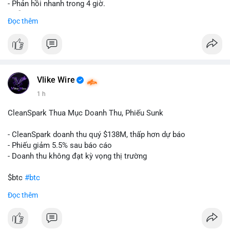
- Phản hồi nhanh trong 4 giờ.
- Hỗ trợ tận tình 24/7.
Đọc thêm
Liên hệ ngay để được tư vấn:
📞 WhatsApp: +1 660 215-8938
✈️ Telegram: @localpvashop
Vlike Wire
1 h
CleanSpark Thua Mục Doanh Thu, Phiếu Sunk
- CleanSpark doanh thu quý $138M, thấp hơn dự báo
- Phiếu giảm 5.5% sau báo cáo
- Doanh thu không đạt kỳ vọng thị trường
$btc
#btc
Đọc thêm
#vlikevn
#titanbot
📰 Nguồn: Cointelegraph