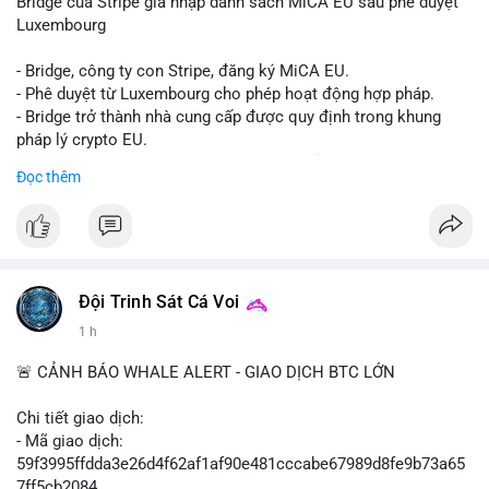
Bridge của Stripe gia nhập danh sách MiCA EU sau phê duyệt
Luxembourg
- Bridge, công ty con Stripe, đăng ký MiCA EU.
- Phê duyệt từ Luxembourg cho phép hoạt động hợp pháp.
- Bridge trở thành nhà cung cấp được quy định trong khung
pháp lý crypto EU.
- Tác động: tăng tính minh bạch, uy tín, mở rộng dịch vụ crypto.
Đọc thêm
#binancesquare
#cryptonews
#mica
#stripe
#bridge
#eu
#luxembourg
$btc $eth
Đội Trinh Sát Cá Voi
#vlikevn
#titanbot
1 h
📰 Nguồn: Cointelegraph
🚨 CẢNH BÁO WHALE ALERT - GIAO DỊCH BTC LỚN
Chi tiết giao dịch:
- Mã giao dịch:
59f3995ffdda3e26d4f62af1af90e481cccabe67989d8fe9b73a65
7ff5cb2084