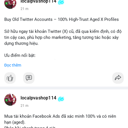
localpvashop114
#vlikevn
#titanbot
21 m
📰 Nguồn: Cointelegraph
Buy Old Twitter Accounts – 100% High-Trust Aged X Profiles
Sở hữu ngay tài khoản Twitter (X) cũ, đã qua kiểm định, có độ
tin cậy cao, phù hợp cho marketing, tăng tương tác hoặc xây
dựng thương hiệu.
Ưu điểm nổi bật:
- Tài khoản aged, có lịch sử hoạt động lâu năm
Đọc thêm
- Hồ sơ hoàn chỉnh, giảm nguy cơ bị khóa
- Hỗ trợ 24/7, phản hồi nhanh chóng
Liên hệ ngay để được tư vấn:
📞 WhatsApp: +1 660 215-8938
✈️ Telegram: @localpvashop
localpvashop114
📧 Email: localpvashop@gmail.com
21 m
Mua tài khoản Facebook Ads đã xác minh 100% và có niên
hạn (aged).