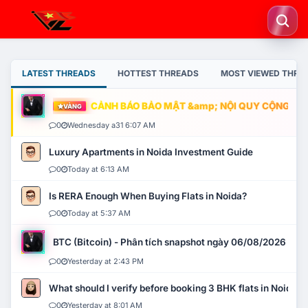
LATEST THREADS
HOTTEST THREADS
MOST VIEWED THRE
CẢNH BÁO BẢO MẬT &amp; NỘI QUY CỘNG ĐỒNG
VÀNG
0
Wednesday a31 6:07 AM
Luxury Apartments in Noida Investment Guide
0
Today at 6:13 AM
Is RERA Enough When Buying Flats in Noida?
0
Today at 5:37 AM
BTC (Bitcoin) - Phân tích snapshot ngày 06/08/2026
0
Yesterday at 2:43 PM
What should I verify before booking 3 BHK flats in Noida?
0
Yesterday at 8:01 AM