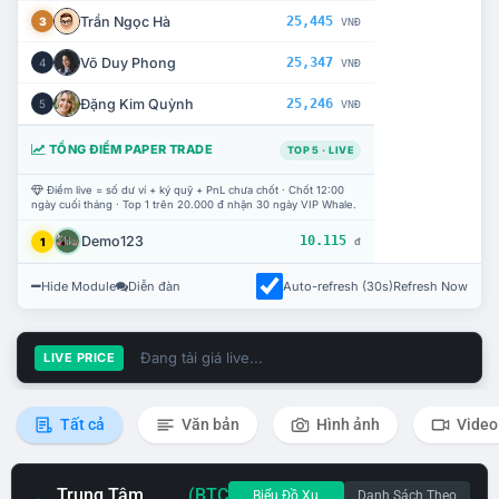
Trần Ngọc Hà
25,445
3
VNĐ
Võ Duy Phong
25,347
4
VNĐ
Đặng Kim Quỳnh
25,246
5
VNĐ
TỔNG ĐIỂM PAPER TRADE
TOP 5 · LIVE
Điểm live = số dư ví + ký quỹ + PnL chưa chốt · Chốt 12:00
ngày cuối tháng · Top 1 trên 20.000 đ nhận 30 ngày VIP Whale.
Demo123
10.115
1
đ
Hide Module
Diễn đàn
Auto-refresh (30s)
Refresh Now
Đang tải giá live...
LIVE PRICE
Tất cả
Văn bản
Hình ảnh
Video
Trung Tâm
(BTC
Biểu Đồ Xu
Danh Sách Theo