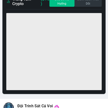
Crypto
)
Hướng
Dõi
Đội Trinh Sát Cá Voi