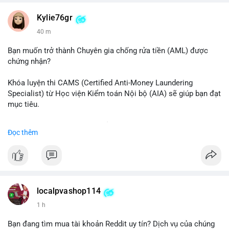
#vlikevn
#titanbot
Kylie76gr
40 m
📰 Nguồn: CoinDesk
Bạn muốn trở thành Chuyên gia chống rửa tiền (AML) được
chứng nhận?
Khóa luyện thi CAMS (Certified Anti-Money Laundering
Specialist) từ Học viện Kiểm toán Nội bộ (AIA) sẽ giúp bạn đạt
mục tiêu.
Chương trình được thiết kế bởi các chuyên gia hàng đầu, bao
Đọc thêm
gồm tài liệu toàn diện, câu hỏi thực hành, bài thi thử sát thực
tế và lớp học trực tuyến linh hoạt.
Xây dựng nền tảng kiến thức AML vững chắc và tự tin bước
vào kỳ thi CAMS với sự chuẩn bị tốt nhất.
localpvashop114
Đăng ký ngay hôm nay để nâng cao năng lực và mở rộng cơ
1 h
hội nghề nghiệp trong lĩnh vực tài chính!
Bạn đang tìm mua tài khoản Reddit uy tín? Dịch vụ của chúng