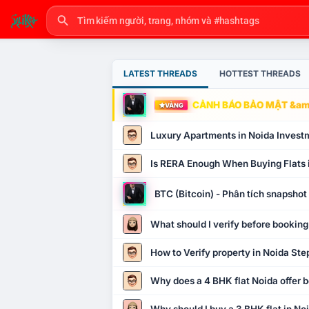
LATEST THREADS
HOTTEST THREADS
CẢNH BÁO BẢO MẬT &amp
VÀNG
Luxury Apartments in Noida Invest
Is RERA Enough When Buying Flats 
BTC (Bitcoin) - Phân tích snapsho
What should I verify before booking
How to Verify property in Noida Ste
Why does a 4 BHK flat Noida offer b