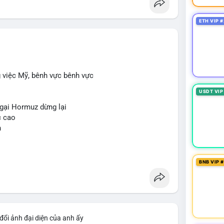
ETH VIP #
g việc Mỹ, bênh vực bênh vực
USDT VIP
ngại Hormuz dừng lại
c cao
n
BNB VIP 
đổi ảnh đại diện của anh ấy