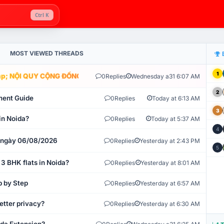
Ctrl K
MOST VIEWED THREADS
1
; NỘI QUY CỘNG ĐỒNG VLIKE.VN: HỆ THỐNG GIÁM SÁT TỰ ĐỘNG V
0
Replies
Wednesday a31 6:07 AM
2
ment Guide
0
Replies
Today at 6:13 AM
3
in Noida?
0
Replies
Today at 5:37 AM
4
t ngày 06/08/2026
0
Replies
Yesterday at 2:43 PM
5
 3 BHK flats in Noida?
0
Replies
Yesterday at 8:01 AM
p by Step
0
Replies
Yesterday at 6:57 AM
etter privacy?
0
Replies
Yesterday at 6:30 AM