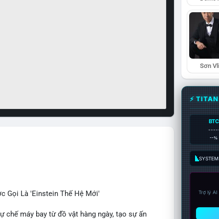
Sơn Vl
⚡ TITA
BTC
----
--%
SYSTEM:
c Gọi Là 'Einstein Thế Hệ Mới'
Trợ lý A
tự chế máy bay từ đồ vật hàng ngày, tạo sự ấn