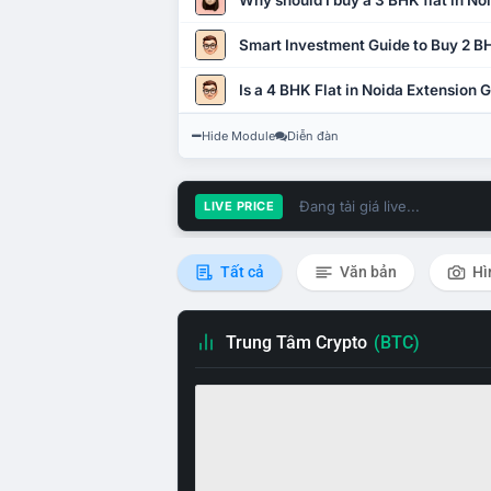
Why should I buy a 3 BHK flat in No
Smart Investment Guide to Buy 2 BH
Is a 4 BHK Flat in Noida Extension
Hide Module
Diễn đàn
Đang tải giá live...
LIVE PRICE
Tất cả
Văn bản
Hì
Trung Tâm Crypto
(BTC)