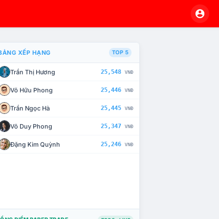
BẢNG XẾP HẠNG
TOP 5
Trần Thị Hương
25,548
VNĐ
À CHẾ TÀI XỬ LÝ VI PHẠM
Võ Hữu Phong
25,446
VNĐ
Trần Ngọc Hà
25,445
VNĐ
Võ Duy Phong
25,347
VNĐ
Đặng Kim Quỳnh
25,246
VNĐ