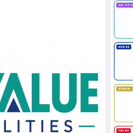
SOL VIP #
ADA #6
DOGE #7
TRX #8