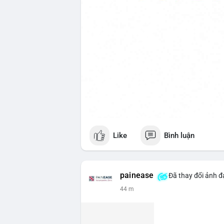
Like
Bình luận
painease
Đã thay đổi ảnh đạ
44 m