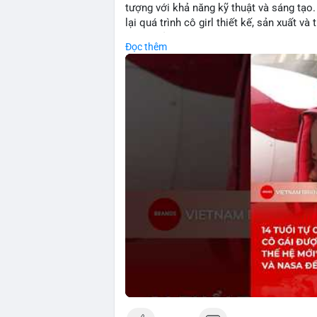
tượng với khả năng kỹ thuật và sáng tạ
lại quá trình cô girl thiết kế, sản xuất 
trí tuệ của Einstein. Thành tựu này khô
Đọc thêm
còn thể hiện tiềm năng của thế hệ trẻ tr
tiếp đến tài chính hoặc crypto, sự phát 
hoặc ứng dụng trong các lĩnh vực số hóa
🎥 Xem video trực tiếp tại:
Nguồn: KIEN THUC KINH TE