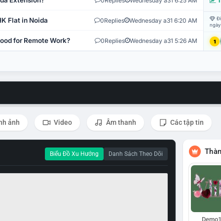
ida Extension?
0
Replies
Wednesday a31 6:25 AM
T
Đi
K Flat in Noida
0
Replies
Wednesday a31 6:20 AM
ngày
 Good for Remote Work?
0
Replies
Wednesday a31 5:26 AM
1
nh ảnh
Video
Âm thanh
Các tập tin
Thàn
Biểu Đồ Xu Hướng
Danh Sách Theo Dõi
Demo1