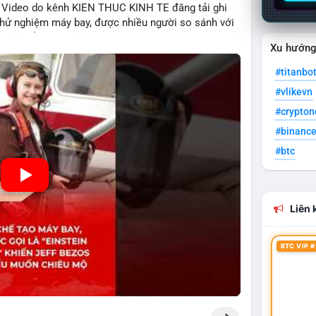
o. Video do kênh KIEN THUC KINH TE đăng tải ghi
và thử nghiệm máy bay, được nhiều người so sánh với
ng chỉ thể hiện khả năng học tập nhanh chóng mà
Xu hướn
ong lĩnh vực công nghệ. Mặc dù chưa liên quan trực
triển của công nghệ mới thường tạo cơ hội đầu tư
#titanbo
.
#vlikevn
#crypto
#binanc
#btc
Liên k
BTC VIP #