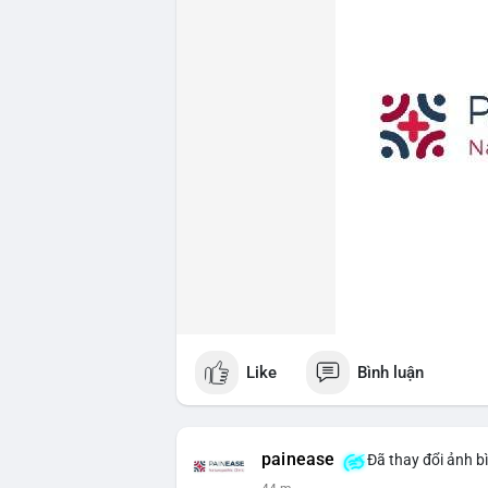
Like
Bình luận
painease
Đã thay đổi ảnh b