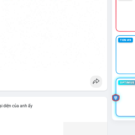
TON #9
OPTIMUS 
i diện của anh ấy