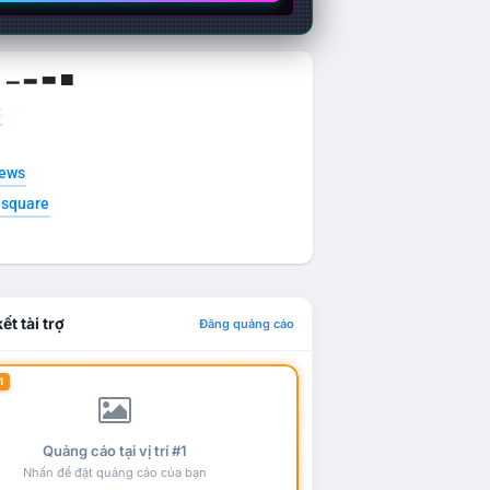
g ▁ ▂ ▃ ▄
t
news
esquare
ết tài trợ
Đăng quảng cáo
1
Quảng cáo tại vị trí #1
Nhấn để đặt quảng cáo của bạn