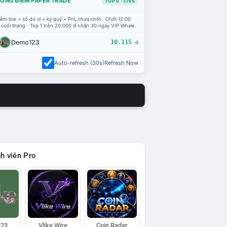
ỔNG ĐIỂM PAPER TRADE
TOP 5 · LIVE
ểm live = số dư ví + ký quỹ + PnL chưa chốt · Chốt 12:00
 cuối tháng · Top 1 trên 20.000 đ nhận 30 ngày VIP Whale.
Demo123
10.115
đ
Auto-refresh (30s)
Refresh Now
h viên Pro
23
Vlike Wire
Coin Radar