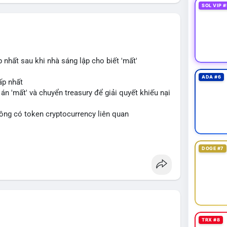
SOL VIP #
hất sau khi nhà sáng lập cho biết 'mất'
ADA #6
ấp nhất
án 'mất' và chuyển treasury để giải quyết khiếu nại
không có token cryptocurrency liên quan
blockchain
DOGE #7
TRX #8