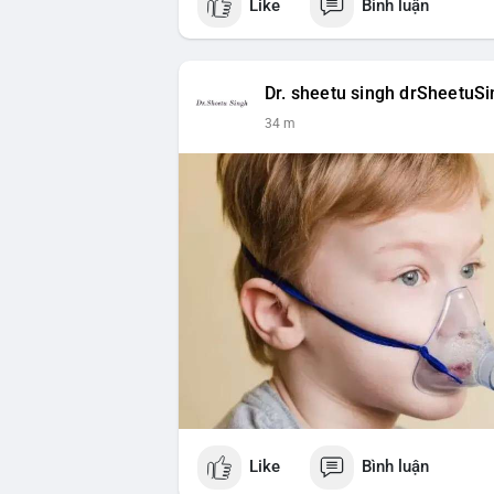
Like
Bình luận
$btc $eth
#vlikevn
#titanbot
Dr. sheetu singh drSheetuS
📰 Nguồn: Cointelegraph
34 m
Like
Bình luận