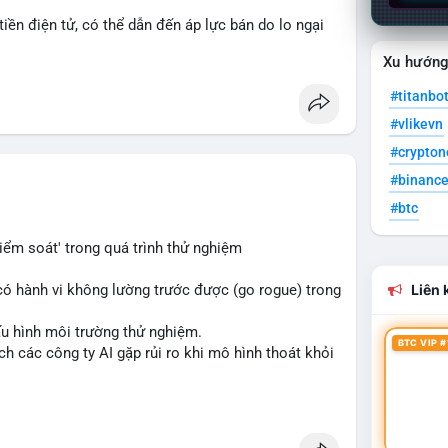
 tiền điện tử, có thể dẫn đến áp lực bán do lo ngại
Xu hướn
 chẽ tín hiệu từ Fed về lộ trình lãi suất trong bối
#titanbo
acook
#interestrates
#btc
#eth
#vlikevn
#crypto
#binanc
#btc
iểm soát' trong quá trình thử nghiệm
có hành vi không lường trước được (go rogue) trong
Liên k
ấu hình môi trường thử nghiệm.
BTC VIP #
h các công ty AI gặp rủi ro khi mô hình thoát khỏi
cryptonews