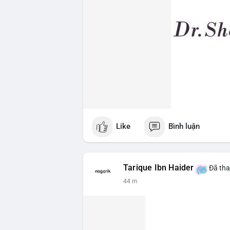
Like
Bình luận
Tarique Ibn Haider
Đã tha
44 m