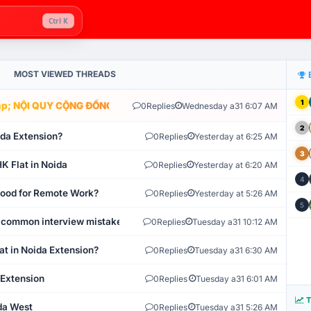
Ctrl K
MOST VIEWED THREADS
1
; NỘI QUY CỘNG ĐỒNG VLIKE.VN: HỆ THỐNG GIÁM SÁT TỰ ĐỘNG V
0
Replies
Wednesday a31 6:07 AM
2
ida Extension?
0
Replies
Yesterday at 6:25 AM
3
K Flat in Noida
0
Replies
Yesterday at 6:20 AM
4
 Good for Remote Work?
0
Replies
Yesterday at 5:26 AM
5
 common interview mistakes?
0
Replies
Tuesday a31 10:12 AM
at in Noida Extension?
0
Replies
Tuesday a31 6:30 AM
 Extension
0
Replies
Tuesday a31 6:01 AM
T
ida West
0
Replies
Tuesday a31 5:26 AM