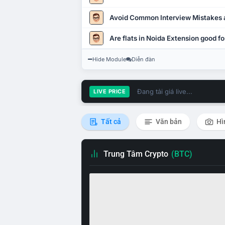
Avoid Common Interview Mistakes 
Are flats in Noida Extension good fo
Hide Module
Diễn đàn
Đang tải giá live...
LIVE PRICE
Tất cả
Văn bản
Hì
Trung Tâm Crypto
(BTC)