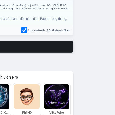
ểm live = số dư ví + ký quỹ + PnL chưa chốt · Chốt 12:00
 cuối tháng · Top 1 trên 20.000 đ nhận 30 ngày VIP Whale.
hưa có thành viên giao dịch Paper trong tháng.
Auto-refresh (30s)
Refresh Now
h viên Pro
Đội Trinh Sát Cá Voi
Phí Hồ
Vlike Wire