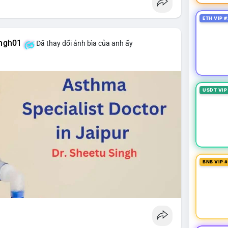
ETH VIP #
ingh01
Đã thay đổi ảnh bìa của anh ấy
USDT VIP
BNB VIP 