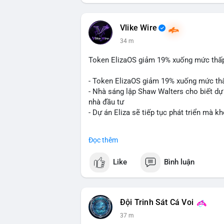
Vlike Wire
34 m
Token ElizaOS giảm 19% xuống mức thấp n
- Token ElizaOS giảm 19% xuống mức th
- Nhà sáng lập Shaw Walters cho biết dự 
nhà đầu tư
- Dự án Eliza sẽ tiếp tục phát triển mà 
#binancesquare
#cryptonews
#elizaos
#
Đọc thêm
$elizaos
Like
Bình luận
#vlikevn
#titanbot
📰 Nguồn: Cointelegraph
Đội Trinh Sát Cá Voi
37 m