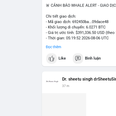
🚨 CẢNH BÁO WHALE ALERT - GIAO DỊ
Chi tiết giao dịch:
- Mã giao dịch: 692450ba...09dace48
- Khối lượng di chuyển: 6.0271 BTC
- Giá trị ước tính: $391,336.50 USD (theo
- Thời gian: 05:19:52 2026-08-06 UTC
Đọc thêm
Nhận định phân tích hành vi của Cá voi 
đương gần 400 nghìn USD, mức trung bìn
Like
Bình luận
chuyển một cụm BTC lớn trong thời điểm 
đang tái phân bổ tài sản, có thể là bước
khoản hóa, hoặc gom vào ví lạnh phục vụ 
cho nhà đầu tư nhỏ lẻ, khi dòng tiền lớn
Dr. sheetu singh drSheetuS
hạn.
37 m
Lời khuyên ngắn gọn cho nhà đầu tư nhỏ 
giờ tới, tránh vào lệnh đòn bẩy khi chưa
$64,500, khả năng tích lũy vẫn an toàn.
#6dot0271btc
#chuyenvilanh
#tichluyda