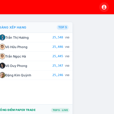
BẢNG XẾP HẠNG
TOP 5
Trần Thị Hương
25,548
VNĐ
À CHẾ TÀI XỬ LÝ VI PHẠM
Võ Hữu Phong
25,446
VNĐ
Trần Ngọc Hà
25,445
VNĐ
Võ Duy Phong
25,347
VNĐ
Đặng Kim Quỳnh
25,246
VNĐ
ỔNG ĐIỂM PAPER TRADE
TOP 5 · LIVE