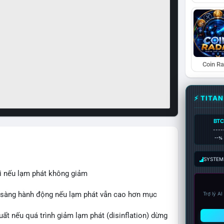
Coin R
⚡ TITA
BTC
----
--%
SYSTEM:
ãi nếu lạm phát không giảm
n sàng hành động nếu lạm phát vẫn cao hơn mục
Trợ lý A
uất nếu quá trình giảm lạm phát (disinflation) dừng