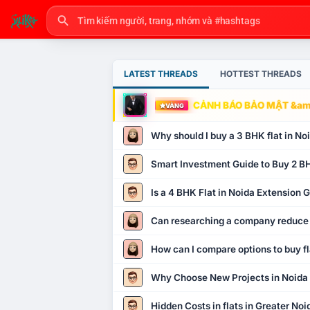
LATEST THREADS
HOTTEST THREADS
CẢNH BÁO BẢO MẬT &amp
VÀNG
Why should I buy a 3 BHK flat in No
Smart Investment Guide to Buy 2 BH
Is a 4 BHK Flat in Noida Extension
Can researching a company reduce
How can I compare options to buy fl
Why Choose New Projects in Noida
Hidden Costs in flats in Greater No