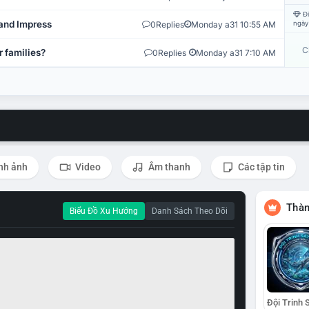
Đi
and Impress
0
Replies
Monday a31 10:55 AM
ngày
C
r families?
0
Replies
Monday a31 7:10 AM
nh ảnh
Video
Âm thanh
Các tập tin
Thàn
Biểu Đồ Xu Hướng
Danh Sách Theo Dõi