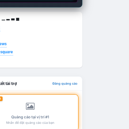
g ▁ ▂ ▃ ▄
t
news
esquare
ết tài trợ
Đăng quảng cáo
1
Quảng cáo tại vị trí #1
Nhấn để đặt quảng cáo của bạn