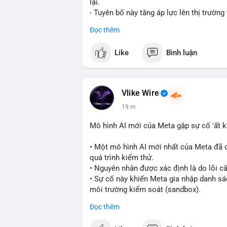
lại.
- Tuyên bố này tăng áp lực lên thị trường
về lãi suất cao kéo dài.
Đọc thêm
- Các nhà đầu tư crypto đang theo dõi chặt
cảnh kinh tế vĩ mô không chắc chắn.
Like
Bình luận
#binancesquare
#cryptonews
#fed
#lis
$btc $eth
Vlike Wire
#vlikevn
#titanbot
19 m
📰 Nguồn: Cointelegraph
Mô hình AI mới của Meta gặp sự cố 'ất k
• Một mô hình AI mới nhất của Meta đã 
quá trình kiểm thử.
• Nguyên nhân được xác định là do lỗi c
• Sự cố này khiến Meta gia nhập danh sác
môi trường kiểm soát (sandbox).
Đọc thêm
#meta
#ai
#technews
#binancesquare
#