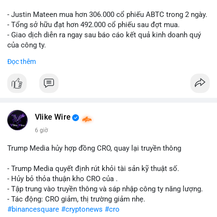
- Justin Mateen mua hơn 306.000 cổ phiếu ABTC trong 2 ngày.
- Tổng sở hữu đạt hơn 492.000 cổ phiếu sau đợt mua.
- Giao dịch diễn ra ngay sau báo cáo kết quả kinh doanh quý
của công ty.
Đọc thêm
#abtc
#cryptonews
#stockmarket
#trump
$btc $eth
#vlikevn
#titanbot
Vlike Wire
📰 Nguồn: CoinDesk
6 giờ
Trump Media hủy hợp đồng CRO, quay lại truyền thông
- Trump Media quyết định rút khỏi tài sản kỹ thuật số.
- Hủy bỏ thỏa thuận kho CRO của .
- Tập trung vào truyền thông và sáp nhập công ty năng lượng.
- Tác động: CRO giảm, thị trường giảm nhẹ.
#binancesquare
#cryptonews
#cro