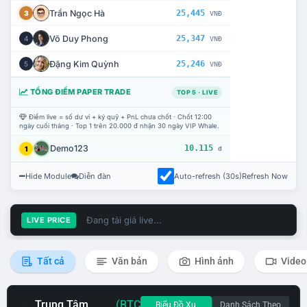
Trần Ngọc Hà
25,445
3
VNĐ
Võ Duy Phong
25,347
4
VNĐ
Đặng Kim Quỳnh
25,246
5
VNĐ
TỔNG ĐIỂM PAPER TRADE
TOP 5 · LIVE
Điểm live = số dư ví + ký quỹ + PnL chưa chốt · Chốt 12:00
ngày cuối tháng · Top 1 trên 20.000 đ nhận 30 ngày VIP Whale.
Demo123
10.115
1
đ
Hide Module
Diễn đàn
Auto-refresh (30s)
Refresh Now
Đang tải giá live...
LIVE PRICE
Tất cả
Văn bản
Hình ảnh
Video
Trung Tâm
(BTC
Biểu Đồ Xu
Danh Sách Theo