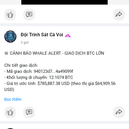
Xem chi tiết các bài viết đầy đủ tại dòng thời gian của Vlike.vn!
#ofacsanctions
#bitgoipo
#bybitlawsuit
#crodelist
#nearshortsignal
Đội Trinh Sát Cá Voi
5 giờ
🚨 CẢNH BÁO WHALE ALERT - GIAO DỊCH BTC LỚN
Chi tiết giao dịch:
- Mã giao dịch: 940123d7...4a49099f
- Khối lượng di chuyển: 12.1074 BTC
- Giá trị ước tính: $785,887.38 USD (theo thị giá $64,909.56
USD)
- Thời gian: 22:17:40 2026-08-07 UTC
Đọc thêm
Nhận định phân tích hành vi của Cá voi dựa trên giao dịch này:
Khối lượng 12.1 BTC tương đương gần 786 nghìn USD được di
chuyển trong một giao dịch chưa xác nhận duy nhất. Mức giá
$64,909.56 đang nằm gần vùng kháng cự tâm lý quan trọng.