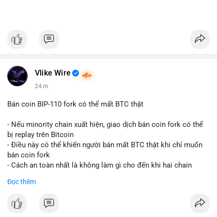
Vlike Wire
24 m
Bán coin BIP-110 fork có thể mất BTC thật
- Nếu minority chain xuất hiện, giao dịch bán coin fork có thể
bị replay trên Bitcoin
- Điều này có thể khiến người bán mất BTC thật khi chỉ muốn
bán coin fork
- Cách an toàn nhất là không làm gì cho đến khi hai chain
được tách riêng
Đọc thêm
-
#binancesquare
#cryptonews
#btc
#bip110
$btc