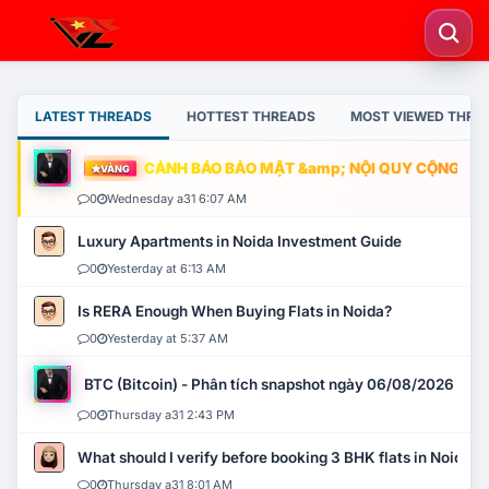
LATEST THREADS
HOTTEST THREADS
MOST VIEWED THRE
CẢNH BÁO BẢO MẬT &amp; NỘI QUY CỘNG ĐỒNG
VÀNG
0
Wednesday a31 6:07 AM
Luxury Apartments in Noida Investment Guide
0
Yesterday at 6:13 AM
Is RERA Enough When Buying Flats in Noida?
0
Yesterday at 5:37 AM
BTC (Bitcoin) - Phân tích snapshot ngày 06/08/2026
0
Thursday a31 2:43 PM
What should I verify before booking 3 BHK flats in Noida?
0
Thursday a31 8:01 AM