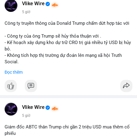
Động thái này có thể là bước chuẩn bị thanh khoản để bán ra,
Vlike Wire
hoặc tái phân bổ tài sản giữa các ví nóng nhằm tối ưu phí giao
5 giờ
dịch. Việc di chuyển một phần nhỏ trong tổng nắm giữ cho
thấy cá voi đang thăm dò thanh khoản thị trường trước khi có
Công ty truyền thông của Donald Trump chấm dứt hợp tác với
hành động lớn hơn.
- Công ty của ông Trump sẽ hủy thỏa thuận với .
Lời khuyên cho nhà đầu tư nhỏ lẻ: Theo dõi xác nhận giao dịch
- Kế hoạch xây dựng kho dự trữ CRO trị giá nhiều tỷ USD bị hủy
và dòng tiền tiếp theo từ ví nguồn. Khối lượng này chưa đủ tạo
bỏ.
áp lực bán mạnh, nhưng nếu xuất hiện thêm 2-3 giao dịch
- Không tích hợp thị trường dự đoán lên mạng xã hội Truth
tương tự trong 24 giờ tới, khả năng cao là sóng điều chỉnh
Social.
ngắn hạn. Giữ tỷ trọng danh mục hợp lý, tránh FOMO mua đuổi
Đọc thêm
ở vùng giá hiện tại.
#binancesquare
#cryptonews
#cro
#trump
#truthsocial
#12dot1btc
#786kusd
#dichuyenvinuong
#khangcu64900
$cro
#mempoolbtc
#vlikevn
#titanbot
Vlike Wire
📰 Nguồn: Cointelegraph
5 giờ
Giám đốc ABTC thân Trump chi gần 2 triệu USD mua thêm cổ
phiếu