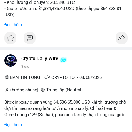
- Khối lượng di chuyển: 20.5840 BTC
- Giá trị ước tính: $1,334,436.40 USD (theo thị giá $64,828.81
USD)
- Thời gian: 00:19:43 2026-08-08 UTC
Đọc thêm
Nhận định phân tích: Giao dịch 20.58 BTC trị giá hơn 1.33 triệu
USD được thực hiện vào phiên Á, thời điểm thanh khoản
mỏng. Quy mô này nằm trong nhóm cá voi trung bình, chưa đủ
tạo áp lực bán trực tiếp lên sàn. Khả năng cao là hành vi tái
phân bổ tài sản giữa các ví nóng, hoặc chuẩn bị thanh khoản
Crypto Daily Wire
cho các lệnh OTC. Dòng tiền không đổ thẳng lên sàn tập trung,
3 giờ
nên rủi ro bán tháo ngắn hạn thấp, nhưng tâm lý thị trường có
thể dao động nhẹ do theo dõi sát biến động ví lớn.
📰 BẢN TIN TỔNG HỢP CRYPTO TỐI - 08/08/2026
Lời khuyên: Nhà đầu tư nhỏ lẻ không nên hành động theo cảm
[Xu hướng chung]: 🟡 Trung lập (Neutral)
xúc từ một giao dịch đơn lẻ. Quan sát thêm 2-3 khối chuyển
tiếp theo trong 24 giờ để xác nhận xu hướng. Giữ tỷ trọng tiền
Bitcoin xoay quanh vùng 64.500-65.000 USD khi thị trường chờ
mặt hợp lý, tránh đòn bẩy cao trong vùng giá hiện tại.
đợi tín hiệu rõ ràng hơn từ vĩ mô và pháp lý. Chỉ số Fear &
Greed dừng ở 29 (Sợ hãi), phản ánh tâm lý thận trọng của giới
#20dot58btc
#phienau
#taiphanbotaisan
#giaodichotc
đầu tư.
Đọc thêm
#theodoivilon