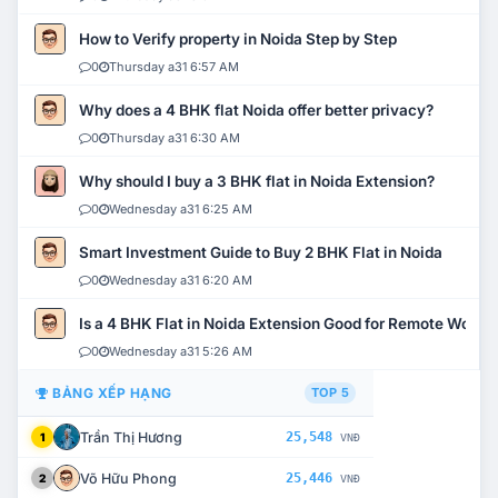
How to Verify property in Noida Step by Step
0
Thursday a31 6:57 AM
Why does a 4 BHK flat Noida offer better privacy?
0
Thursday a31 6:30 AM
Why should I buy a 3 BHK flat in Noida Extension?
0
Wednesday a31 6:25 AM
Smart Investment Guide to Buy 2 BHK Flat in Noida
0
Wednesday a31 6:20 AM
Is a 4 BHK Flat in Noida Extension Good for Remote Work?
0
Wednesday a31 5:26 AM
BẢNG XẾP HẠNG
TOP 5
Trần Thị Hương
25,548
1
VNĐ
Võ Hữu Phong
25,446
2
VNĐ