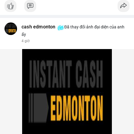
- Thị trường & Giá cả: Bitcoin chạm mốc 65.000 USD sau khi
dữ liệu nonfarm payrolls Mỹ thấp hơn dự báo, làm giảm khả
năng Fed tăng lãi suất. Tuy nhiên, khối lượng hợp đồng vô hạn
trên sàn tập trung giảm xuống 4.000 tỷ USD, thấp nhất 31
tháng. NEAR giảm 4,1% xuống 1,5910 USD, chịu áp lực bán
cash edmonton
Đã thay đổi ảnh đại diện của anh
mạnh.
ấy
4 giờ
- Quy định & Pháp lý: OFAC trừng phạt 2 sàn crypto liên quan
Iran (Shelbit, Aban Tether) vì rửa tiền 5 triệu USD. Nga triệt phá
mạng lưới sàn crypto bất hợp pháp tại Moscow, bắt giữ 20 đối
tượng. Trump Media hủy thỏa thuận kho dự trữ CRO trị giá
nhiều tỷ USD, khiến CRO giảm mạnh.
- Tổ chức & Công nghệ: Bybit khởi kiện Triều Tiên và Lazarus
Group vụ hack 1,5 tỷ USD, đã nhận lệnh đóng băng tài sản.
Circle mở rộng USDC lên OKX qua X Layer. BitGo IPO thành
công ở mức 18 USD/cổ phiếu, định giá 2 tỷ USD.
Nhà đầu tư nên theo dõi sát dòng tiền cá voi khi xuất hiện
nhiều giao dịch lớn (từ 4 BTC đến 210 BTC) trong ngày, ưu tiên
quản trị rủi ro trong bối cảnh thanh khoản suy yếu.