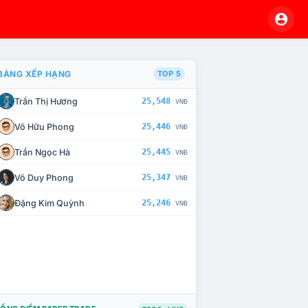
BẢNG XẾP HẠNG
TOP 5
Trần Thị Hương
25,548
VNĐ
À CHẾ TÀI XỬ LÝ VI PHẠM
Võ Hữu Phong
25,446
VNĐ
Trần Ngọc Hà
25,445
VNĐ
Võ Duy Phong
25,347
VNĐ
Đặng Kim Quỳnh
25,246
VNĐ