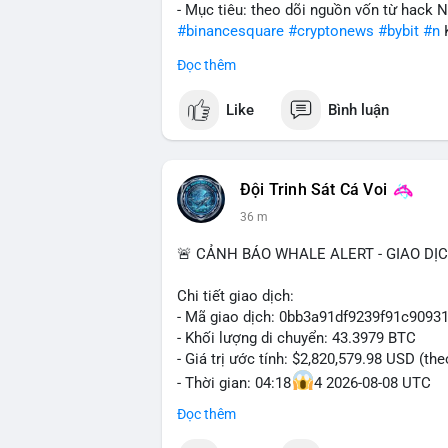
- Mục tiêu: theo dõi nguồn vốn từ hack 
#binancesquare
#cryptonews
#bybit
#n
Đọc thêm
$btc $eth
Like
Bình luận
#vlikevn
#titanbot
📰 Nguồn: Cointelegraph
Đội Trinh Sát Cá Voi
36 m
🚨 CẢNH BÁO WHALE ALERT - GIAO DỊ
Chi tiết giao dịch:
- Mã giao dịch: 0bb3a91df9239f91c909
- Khối lượng di chuyển: 43.3979 BTC
- Giá trị ước tính: $2,820,579.98 USD (th
- Thời gian: 04:18
4 2026-08-08 UTC
Đọc thêm
Nhận định phân tích hành vi của Cá voi 
tương đương 2.82 triệu USD, một con số 