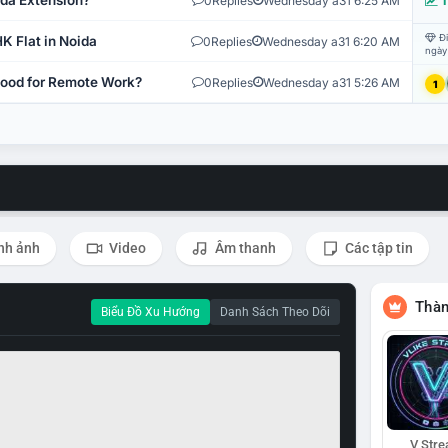
ida Extension?
0
Replies
Wednesday a31 6:25 AM
T
Đi
K Flat in Noida
0
Replies
Wednesday a31 6:20 AM
ngày
 Good for Remote Work?
0
Replies
Wednesday a31 5:26 AM
1
nh ảnh
Video
Âm thanh
Các tập tin
Thàn
Biểu Đồ Xu Hướng
Danh Sách Theo Dõi
V Str