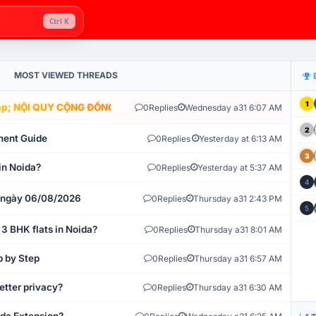
Ctrl K
MOST VIEWED THREADS
1
; NỘI QUY CỘNG ĐỒNG VLIKE.VN: HỆ THỐNG GIÁM SÁT TỰ ĐỘNG V
0
Replies
Wednesday a31 6:07 AM
2
ment Guide
0
Replies
Yesterday at 6:13 AM
3
in Noida?
0
Replies
Yesterday at 5:37 AM
4
t ngày 06/08/2026
0
Replies
Thursday a31 2:43 PM
5
 3 BHK flats in Noida?
0
Replies
Thursday a31 8:01 AM
p by Step
0
Replies
Thursday a31 6:57 AM
etter privacy?
0
Replies
Thursday a31 6:30 AM