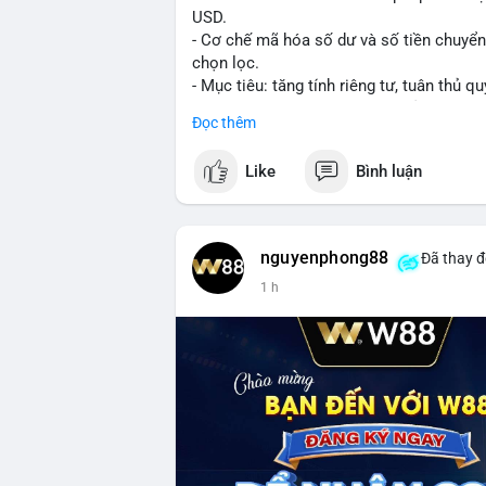
USD.
- Cơ chế mã hóa số dư và số tiền chuyển, 
chọn lọc.
- Mục tiêu: tăng tính riêng tư, tuân thủ qu
- Đề xuất đang được xem xét bởi cộng đồ
Đọc thêm
#binancesquare
#cryptonews
#xrp
Like
Bình luận
$xrp
#vlikevn
#titanbot
nguyenphong88
Đã thay đ
1 h
📰 Nguồn: CoinDesk