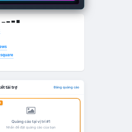
g ▁ ▂ ▃ ▄
t
news
esquare
ết tài trợ
Đăng quảng cáo
1
Quảng cáo tại vị trí #1
Nhấn để đặt quảng cáo của bạn