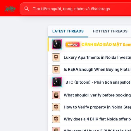
LATEST THREADS
HOTTEST THREADS
CẢNH BÁO BẢO MẬT &amp
VÀNG
Luxury Apartments in Noida Invest
Is RERA Enough When Buying Flats 
BTC (Bitcoin) - Phân tích snapsho
What should I verify before booking
How to Verify property in Noida Ste
Why does a 4 BHK flat Noida offer b