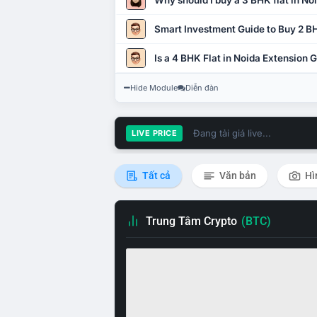
Why should I buy a 3 BHK flat in No
Smart Investment Guide to Buy 2 BH
Is a 4 BHK Flat in Noida Extension
Hide Module
Diễn đàn
Đang tải giá live...
LIVE PRICE
Tất cả
Văn bản
Hì
Trung Tâm Crypto
(BTC)