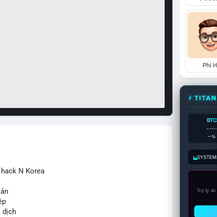
Phí 
⚡ TITA
BTC
----
--%
SYSTEM:
ừ hack N Korea
sản
Trợ lý A
ép
o dịch