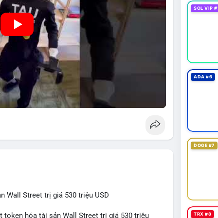
SOL VIP #
ADA #6
DOGE #7
 Wall Street trị giá 530 triệu USD
TRX #8
token hóa tài sản Wall Street trị giá 530 triệu