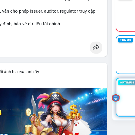
vẫn cho phép issuer, auditor, regulator truy cập
y định, bảo vệ dữ liệu tài chính.
ng XRPL và các tổ chức tài chính.
TON #9
ổi ảnh bìa của anh ấy
OPTIMUS 