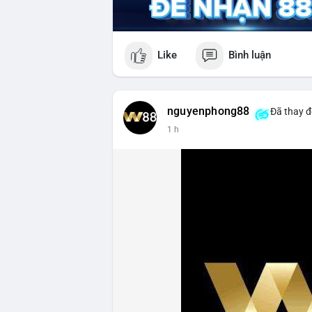
Like
Bình luận
nguyenphong88
Đã thay đ
1 h