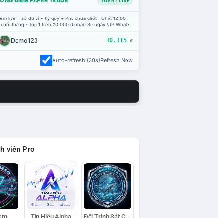
ỔNG ĐIỂM PAPER TRADE
TOP 5 · LIVE
ểm live = số dư ví + ký quỹ + PnL chưa chốt · Chốt 12:00
 cuối tháng · Top 1 trên 20.000 đ nhận 30 ngày VIP Whale.
Demo123
10.115
đ
Auto-refresh (30s)
Refresh Now
h viên Pro
eam
Tín Hiệu Alpha
Đội Trinh Sát Cá Voi