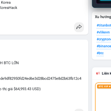
N Korea
KoreaHack
Xu hướn
#titanbo
#vlikevn
#crypto
#binanc
#btc
CH BTC LỚN
Liên k
31de9df82950fd24ed6e3d28bcd2475e8d2b63fb12c4
BTC VIP #
eo thị giá $64,993.43 USD)
dựa trên giao dịch này: Khối lượng 43.3979 BTC
đủ lớn để tạo áp lực thanh khoản tức thời. Hành vi