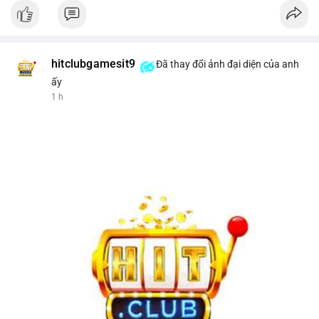
hitclubgamesit9
Đã thay đổi ảnh đại diện của anh
ấy
1 h