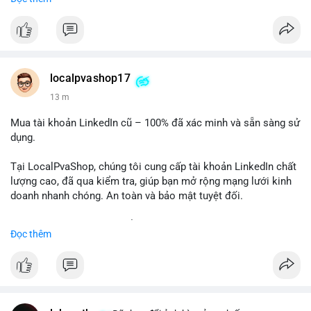
✅ Telegram: @localpvashop
✅ Email: localpvashop@gmail.com
Chất lượng đảm bảo, hỗ trợ tận tình. Hãy liên hệ ngay hôm
nay!
localpvashop17
13 m
Mua tài khoản LinkedIn cũ – 100% đã xác minh và sẵn sàng sử
dụng.
Tại LocalPvaShop, chúng tôi cung cấp tài khoản LinkedIn chất
lượng cao, đã qua kiểm tra, giúp bạn mở rộng mạng lưới kinh
doanh nhanh chóng. An toàn và bảo mật tuyệt đối.
Đặt hàng ngay hôm nay để nhận ưu đãi tốt nhất!
Đọc thêm
✅ Đặt hàng: localpvashop
✅ Phản hồi trong 24 giờ
✅ WhatsApp: +1 (66
215-8938
✅ Telegram: @localpvashop