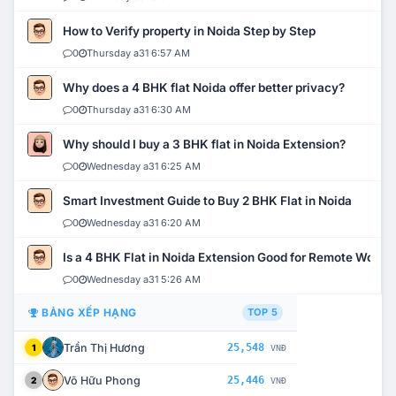
How to Verify property in Noida Step by Step
0
Thursday a31 6:57 AM
Why does a 4 BHK flat Noida offer better privacy?
0
Thursday a31 6:30 AM
Why should I buy a 3 BHK flat in Noida Extension?
0
Wednesday a31 6:25 AM
Smart Investment Guide to Buy 2 BHK Flat in Noida
0
Wednesday a31 6:20 AM
Is a 4 BHK Flat in Noida Extension Good for Remote Work?
0
Wednesday a31 5:26 AM
BẢNG XẾP HẠNG
TOP 5
Trần Thị Hương
25,548
1
VNĐ
Võ Hữu Phong
25,446
2
VNĐ