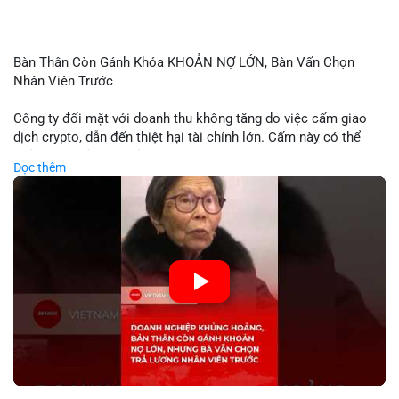
Bàn Thân Còn Gánh Khóa KHOẢN NỢ LỚN, Bàn Vấn Chọn
Nhân Viên Trước
Công ty đối mặt với doanh thu không tăng do việc cấm giao
dịch crypto, dẫn đến thiệt hại tài chính lớn. Cấm này có thể
phản ánh phản ứng của chính quyền hoặc thị trường đối với
Đọc thêm
biến động giá digital asset. Bàn vấn chuyển hướng tập trung
vào nhân lực, cho thấy chiến lược giảm chi phí hoặc điều chỉnh
mô hình kinh doanh. Điều này có thể ảnh hưởng đến thị trường
crypto và các doanh nghiệp liên quan trong tương lai.
🎥 Xem video trực tiếp tại:
Nguồn: KIEN THUC KINH TE