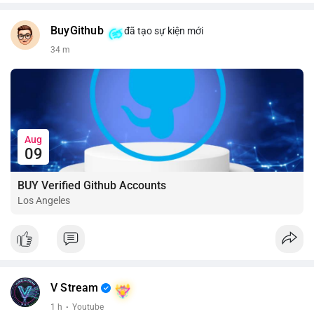
BuyGithub
đã tạo sự kiện mới
34 m
Aug
09
BUY Verified Github Accounts
Los Angeles
V Stream
1 h
·
Youtube