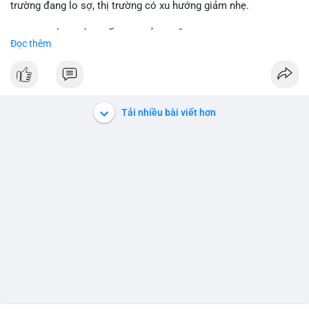
trường đang lo sợ, thị trường có xu hướng giảm nhẹ.
📈 XU HƯỚNG TÌM KIẾM & THẢO LUẬN:
Đọc thêm
• CoinGecko trending coins: Tutorial, Pudgy Penguins, IoTeX,
Solana, Pons, OVERTAKE, Monad.
• LunarCrush trending topics: Ethereum, Solana, Dogecoin,
Chainlink, Tesla, UFC 310, Premier League, Microsoft.
• Google Trends Vietnam: topics unrelated to crypto, low
Tải nhiều bài viết hơn
crypto interest.
💬 DÒNG CHẢY TIN TỨC & TRUYỀN THÔNG:
• Telegram CoinTelegraph: xAI release, Cloudflare Kitesurf, EU
MiCA plan, Circle USDC deal, Crypto worst performer 2026.
• Binance announcements: Apple/IBM dividend via bStocks,
MMT Trading Tournament, Alpha Trading Competition, USD1
Airdrop extension, Momentum integration.
• Binance Square posts: active shorting signals, trading
discussions, political news.
💡 NHẬN ĐỊNH & KHUYẾN NGHỊ:
• Tâm lý ngắn hạn: lo sợ, thị trường có xu hướng giảm. Đề nghị