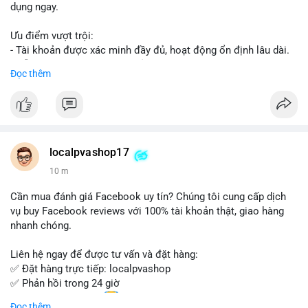
dụng ngay.
Ưu điểm vượt trội:
- Tài khoản được xác minh đầy đủ, hoạt động ổn định lâu dài.
- Hỗ trợ khách hàng 24/7, phản hồi nhanh chóng.
Đọc thêm
- Giao dịch an toàn, bảo mật thông tin.
Đặt hàng ngay hôm nay để nhận ưu đãi tốt nhất!
Liên hệ với chúng tôi qua:
localpvashop17
- WhatsApp: +1 (66
215-8938
- Telegram: @localpvashop
10 m
- Email: localpvashop@gmail.com
Cần mua đánh giá Facebook uy tín? Chúng tôi cung cấp dịch
Đừng bỏ lỡ cơ hội sở hữu tài khoản WeChat chất lượng với giá
vụ buy Facebook reviews với 100% tài khoản thật, giao hàng
tốt. Liên hệ ngay!
nhanh chóng.
Liên hệ ngay để được tư vấn và đặt hàng:
✅ Đặt hàng trực tiếp: localpvashop
✅ Phản hồi trong 24 giờ
✅ WhatsApp: +1 (66
215-8938
Đọc thêm