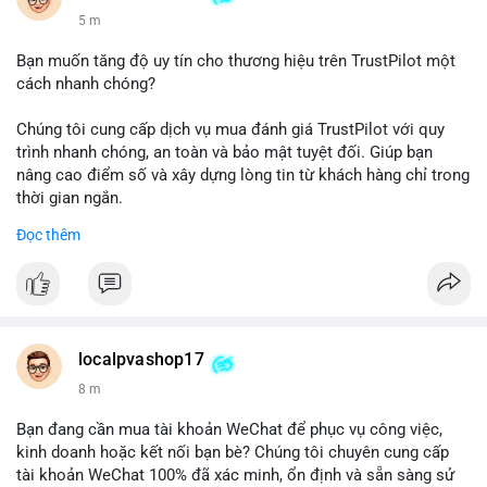
5 m
Bạn muốn tăng độ uy tín cho thương hiệu trên TrustPilot một
cách nhanh chóng?
Chúng tôi cung cấp dịch vụ mua đánh giá TrustPilot với quy
trình nhanh chóng, an toàn và bảo mật tuyệt đối. Giúp bạn
nâng cao điểm số và xây dựng lòng tin từ khách hàng chỉ trong
thời gian ngắn.
Đọc thêm
Đặt hàng ngay hôm nay để nhận ưu đãi:
👉 Order tại: localpvashop
👉 Phản hồi 24/7
👉 WhatsApp: +1 660 215-8938
👉 Telegram: @localpvashop
localpvashop17
👉 Email: localpvashop@gmail.com
8 m
Đừng bỏ lỡ cơ hội cải thiện danh tiếng trực tuyến của bạn một
Bạn đang cần mua tài khoản WeChat để phục vụ công việc,
cách hiệu quả!
kinh doanh hoặc kết nối bạn bè? Chúng tôi chuyên cung cấp
tài khoản WeChat 100% đã xác minh, ổn định và sẵn sàng sử