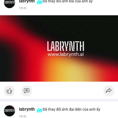
labrynth
✅ Email: localpvashop@gmail.com
Đã thay đổi ảnh bìa của anh ấy
19 m
Liên hệ ngay để được tư vấn chi tiết và hỗ trợ tận tình.
labrynth
Đã thay đổi ảnh đại diện của anh ấy
19 m