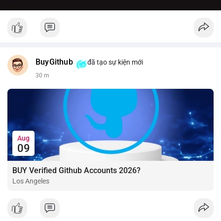
BuyGithub
đã tạo sự kiện mới
30 m
Aug
09
BUY Verified Github Accounts 2026?
Los Angeles