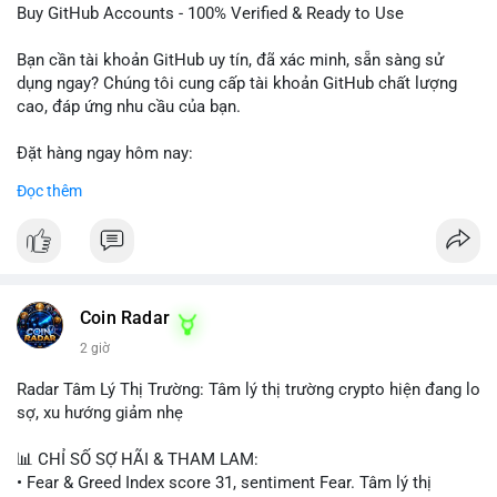
dịch vụ chuyên nghiệp!
Buy GitHub Accounts - 100% Verified & Ready to Use
#buytextnowaccounts
#pva
#textnow
Bạn cần tài khoản GitHub uy tín, đã xác minh, sẵn sàng sử
dụng ngay? Chúng tôi cung cấp tài khoản GitHub chất lượng
cao, đáp ứng nhu cầu của bạn.
Đặt hàng ngay hôm nay:
✅ Order Now: localpvashop
Đọc thêm
✅ Phản hồi trong 24 giờ
✅ WhatsApp: +1 (66
215-8938
✅ Telegram: @localpvashop
✅ Email: localpvashop@gmail.com
Coin Radar
Liên hệ ngay để được tư vấn và hỗ trợ nhanh nhất!
2 giờ
Radar Tâm Lý Thị Trường: Tâm lý thị trường crypto hiện đang lo
sợ, xu hướng giảm nhẹ
📊 CHỈ SỐ SỢ HÃI & THAM LAM:
• Fear & Greed Index score 31, sentiment Fear. Tâm lý thị