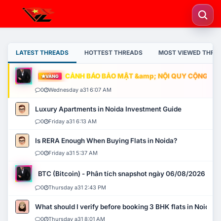
LATEST THREADS
HOTTEST THREADS
MOST VIEWED THRE
CẢNH BÁO BẢO MẬT &amp; NỘI QUY CỘNG ĐỒNG
VÀNG
0
Wednesday a31 6:07 AM
Luxury Apartments in Noida Investment Guide
0
Friday a31 6:13 AM
Is RERA Enough When Buying Flats in Noida?
0
Friday a31 5:37 AM
BTC (Bitcoin) - Phân tích snapshot ngày 06/08/2026
0
Thursday a31 2:43 PM
What should I verify before booking 3 BHK flats in Noida?
0
Thursday a31 8:01 AM