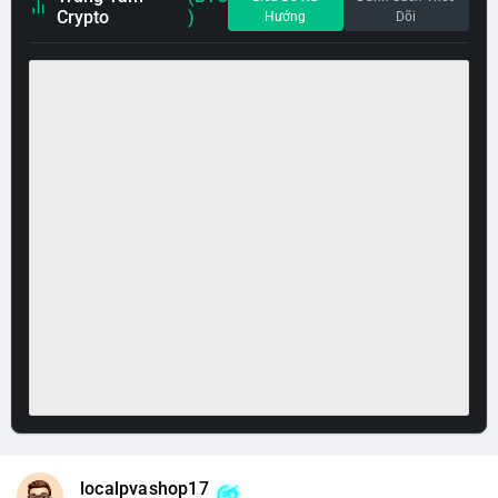
Crypto
)
Hướng
Dõi
localpvashop17