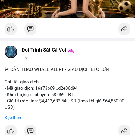
Đội Trinh Sát Cá Voi
1 h
🚨 CẢNH BÁO WHALE ALERT - GIAO DỊCH BTC LỚN
Chi tiết giao dịch:
- Mã giao dịch: 16a73b69...d2e06d94
- Khối lượng di chuyển: 68.0591 BTC
- Giá trị ước tính: $4,413,632.54 USD (theo thị giá $64,850.00
USD)
- Thời gian: 07:19:49 2026-08-09 UTC
Đọc thêm
Khối lượng 68.06 BTC tương đương hơn 4.4 triệu USD được
luân chuyển trong một giao dịch duy nhất cho thấy dấu hiệu