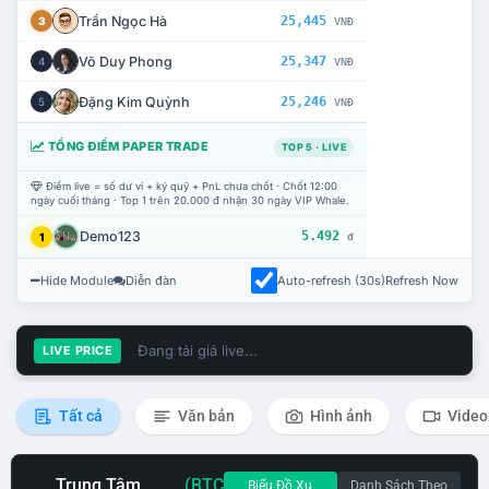
Trần Ngọc Hà
25,445
3
VNĐ
Võ Duy Phong
25,347
4
VNĐ
Đặng Kim Quỳnh
25,246
5
VNĐ
TỔNG ĐIỂM PAPER TRADE
TOP 5 · LIVE
Điểm live = số dư ví + ký quỹ + PnL chưa chốt · Chốt 12:00
ngày cuối tháng · Top 1 trên 20.000 đ nhận 30 ngày VIP Whale.
Demo123
5.492
1
đ
Hide Module
Diễn đàn
Auto-refresh (30s)
Refresh Now
Đang tải giá live...
LIVE PRICE
Tất cả
Văn bản
Hình ảnh
Video
Trung Tâm
(BTC
Biểu Đồ Xu
Danh Sách Theo