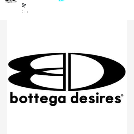
ấy
9 m