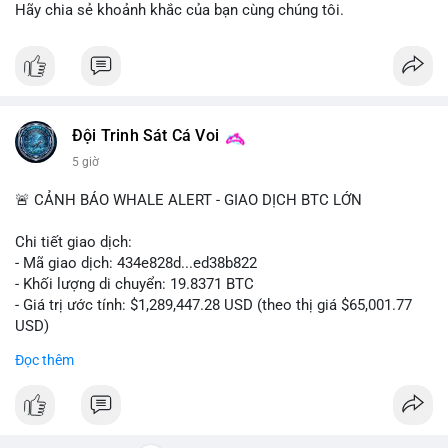
ra.
Hãy chia sẻ khoảnh khắc của bạn cùng chúng tôi.
Lời khuyên cho nhà đầu tư nhỏ lẻ: Quan sát dòng tiền vào/ra
các sàn lớn trong 24-48 giờ tới. Tránh hành động theo cảm
tính; nếu giá giảm nhẹ do tâm lý, có thể là cơ hội nhưng cần
quản lý rủi ro chặt chẽ. Không nên sử dụng đòn bẩy cao trong
thời điểm này.
Đội Trinh Sát Cá Voi
5 giờ
#61dot37btc
#chuyenvilanh
#tichluydaihan
#btcmempool
#aplucban
🚨 CẢNH BÁO WHALE ALERT - GIAO DỊCH BTC LỚN
Chi tiết giao dịch:
- Mã giao dịch: 434e828d...ed38b822
- Khối lượng di chuyển: 19.8371 BTC
- Giá trị ước tính: $1,289,447.28 USD (theo thị giá $65,001.77
USD)
- Thời gian: 05:19:14 2026-08-08 UTC
Đọc thêm
Nhận định phân tích:
Giao dịch gần 1.3 triệu USD được thực hiện trong khung giờ
thanh khoản thấp (sáng sớm UTC) cho thấy chủ ví có chủ đích