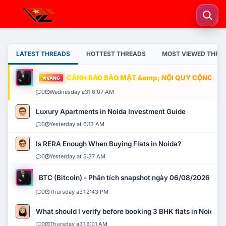
LATEST THREADS
HOTTEST THREADS
MOST VIEWED THRE
CẢNH BÁO BẢO MẬT &amp; NỘI QUY CỘNG ĐỒNG
VÀNG
0
Wednesday a31 6:07 AM
Luxury Apartments in Noida Investment Guide
0
Yesterday at 6:13 AM
Is RERA Enough When Buying Flats in Noida?
0
Yesterday at 5:37 AM
BTC (Bitcoin) - Phân tích snapshot ngày 06/08/2026
0
Thursday a31 2:43 PM
What should I verify before booking 3 BHK flats in Noida?
0
Thursday a31 8:01 AM