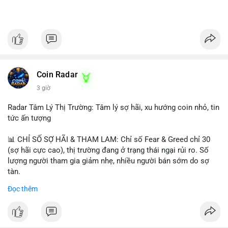
Coin Radar
3 giờ
Radar Tâm Lý Thị Trường: Tâm lý sợ hãi, xu hướng coin nhỏ, tin
tức ấn tượng
📊 CHỈ SỐ SỢ HÃI & THAM LAM: Chỉ số Fear & Greed chỉ 30
(sợ hãi cực cao), thị trường đang ở trạng thái ngại rủi ro. Số
lượng người tham gia giảm nhẹ, nhiều người bán sớm do sợ
tàn.
Đọc thêm
📈 XU HƯỚNG TÌM KIẾM & THẢO LUẬN: Biconomy (BICO),
Pudgy Penguins (PENGU), Bitcoin SV (BSV) và Kaspa (KAS) là
coin được tìm kiếm nhiều nhất. Chủ đề NFT (Pudgy Penguins),
AI (Hyperliquid) và ổn định (BSV) nổi bật.