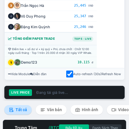
Trần Ngọc Hà
25,445
3
VNĐ
Võ Duy Phong
25,347
4
VNĐ
Đặng Kim Quỳnh
25,246
5
VNĐ
TỔNG ĐIỂM PAPER TRADE
TOP 5 · LIVE
Điểm live = số dư ví + ký quỹ + PnL chưa chốt · Chốt 12:00
ngày cuối tháng · Top 1 trên 20.000 đ nhận 30 ngày VIP Whale.
Demo123
10.115
1
đ
Hide Module
Diễn đàn
Auto-refresh (30s)
Refresh Now
Đang tải giá live...
LIVE PRICE
Tất cả
Văn bản
Hình ảnh
Video
Trung Tâm
(BTC
Biểu Đồ Xu
Danh Sách Theo