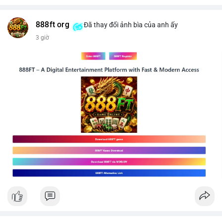
$btc
#289btc
#chuyenvilon
#giaodichchuaxacnhan
#biendongcung
#mucgia64963
#vlikevn
#titanbot
888ft org
Đã thay đổi ảnh bìa của anh ấy
3 giờ
📰 Nguồn: CoinDesk