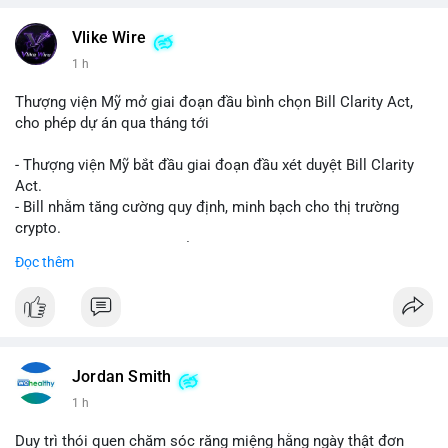
Vlike Wire
1 h
Thượng viện Mỹ mở giai đoạn đầu bình chọn Bill Clarity Act,
cho phép dự án qua tháng tới
- Thượng viện Mỹ bắt đầu giai đoạn đầu xét duyệt Bill Clarity
Act.
- Bill nhằm tăng cường quy định, minh bạch cho thị trường
crypto.
- Đạt 60 phiếu cần thiết để tiến tới tháng tới.
Đọc thêm
- Bill có thể ảnh hưởng pháp lý, hoạt động của các đồng tiền kỹ
thuật số.
#binancesquare
#cryptonews
#regulation
#ussenate
#clarityact
Jordan Smith
$btc $eth
1 h
#vlikevn
#titanbot
Duy trì thói quen chăm sóc răng miệng hằng ngày thật đơn