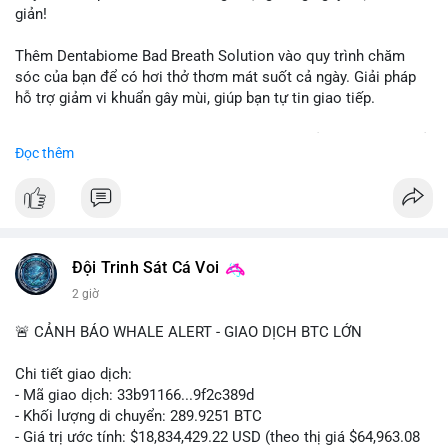
giản!
📰 Nguồn: CoinDesk
Thêm Dentabiome Bad Breath Solution vào quy trình chăm
sóc của bạn để có hơi thở thơm mát suốt cả ngày. Giải pháp
hỗ trợ giảm vi khuẩn gây mùi, giúp bạn tự tin giao tiếp.
Bắt đầu ngay hôm nay với bước chăm sóc nhỏ nhưng hiệu quả
Đọc thêm
lớn cho nụ cười khỏe mạnh.
#dentabiome
#badbreathsolution
#hoithothommat
#chamsocrangmieng
#suckhoerangmieng
#nucuoitutin
Đội Trinh Sát Cá Voi
2 giờ
🚨 CẢNH BÁO WHALE ALERT - GIAO DỊCH BTC LỚN
Chi tiết giao dịch:
- Mã giao dịch: 33b91166...9f2c389d
- Khối lượng di chuyển: 289.9251 BTC
- Giá trị ước tính: $18,834,429.22 USD (theo thị giá $64,963.08