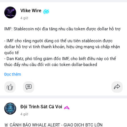
💬 DÒNG CHẢY TIN TỨC & TRUYỀN THÔNG: Bàn tán trên
Vlike Wire
Binance Square tập trung vào lệnh kẹp, dự báo NVDA và Musk
4 giờ
Starship 13. Telegram nhấn mạnh luật mới tại Brazil và tranh
luận về Clearity Act.
IMF: Stablecoin nội địa tăng nhu cầu token được dollar hỗ trợ
💡 NHẬN ĐỊNH & KHUYẾN NGHỊ: Tâm lý ngắn hạn vẫn tiêu
- IMF cho rằng người dùng có thể ưu tiên stablecoin được
cực do sợ hãi, nhưng xu hướng coin nhỏ và tin tức AI/NVIDA
dollar hỗ trợ vì tính thanh khoản, hiệu ứng mạng và chấp nhận
có thể tạo cơ hội mua sớm. Cần theo dõi sự thay đổi trong
quốc tế
chính sách crypto Mỹ.
- Dan Katz, phó tổng giám đốc IMF, cho biết điều này có thể
thúc đẩy nhu cầu đối với các token dollar-backed
📊 Nguồn: Radar Tâm Lý Thị Trường
- Nhận định được đưa ra trong bối cảnh các quốc gia phát
Đọc thêm
triển stablecoin nội địa
$btc $eth
#vlikevn
#titanbot
Đội Trinh Sát Cá Voi
📰 Nguồn: Cointelegraph
4 giờ
🚨 CẢNH BÁO WHALE ALERT - GIAO DỊCH BTC LỚN