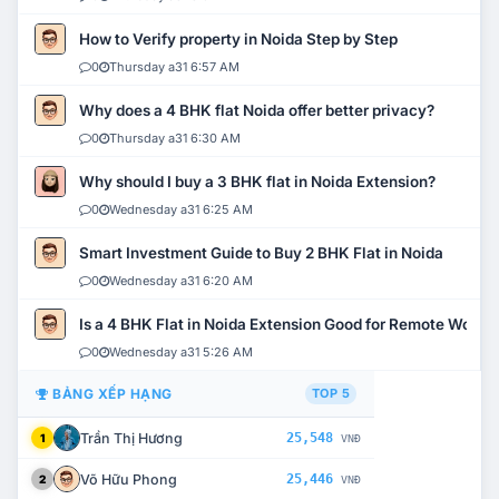
How to Verify property in Noida Step by Step
0
Thursday a31 6:57 AM
Why does a 4 BHK flat Noida offer better privacy?
0
Thursday a31 6:30 AM
Why should I buy a 3 BHK flat in Noida Extension?
0
Wednesday a31 6:25 AM
Smart Investment Guide to Buy 2 BHK Flat in Noida
0
Wednesday a31 6:20 AM
Is a 4 BHK Flat in Noida Extension Good for Remote Work?
0
Wednesday a31 5:26 AM
BẢNG XẾP HẠNG
TOP 5
Trần Thị Hương
25,548
1
VNĐ
Võ Hữu Phong
25,446
2
VNĐ