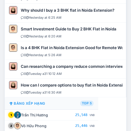
Why should I buy a 3 BHK flat in Noida Extension?
0
Yesterday at 6:25 AM
Smart Investment Guide to Buy 2 BHK Flat in Noida
0
Yesterday at 6:20 AM
Is a 4 BHK Flat in Noida Extension Good for Remote Work?
0
Yesterday at 5:26 AM
Can researching a company reduce common interview mi
0
Tuesday a31 10:12 AM
How can I compare options to buy flat in Noida Extension?
0
Tuesday a31 6:30 AM
BẢNG XẾP HẠNG
TOP 5
Trần Thị Hương
25,548
1
VNĐ
Võ Hữu Phong
25,446
2
VNĐ