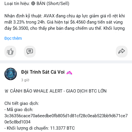
Loại tín hiệu: 🔴 BÁN (Short/Sell)
Nhận định kỹ thuật: AVAX đang chịu áp lực giảm giá rõ rệt khi
mất 3.23% trong 24h. Giá hiện tại $6.4560 đang tiến sát vùng
đáy $6.3500, cho thấy phe bán đang chiếm ưu thế. Khối lượng
giao dịch 2.14 triệu AVAX phản ánh dòng tiền thoát ra khỏi thị
Đọc thêm
trường. Biên độ dao động trong ngày khá rộng (5.6%), tạo điều
kiện cho các lệnh short ngắn hạn.
Khuyến nghị giao dịch cụ thể:
- Vùng Entry: $6.4500 - $6.4800
- Mục tiêu chốt lời (Take Profit - TP): TP1: $6.3500, TP2:
Đội Trinh Sát Cá Voi
$6.2800
3 giờ
- Cắt lỗ (Stop Loss - SL): $6.5800
🚨 CẢNH BÁO WHALE ALERT - GIAO DỊCH BTC LỚN
Lời khuyên quản trị vốn: Khối lượng lệnh khuyến nghị tối đa 2-
3% tổng vốn, đặt SL cứng ngay sau khi vào lệnh để bảo vệ tài
Chi tiết giao dịch:
khoản trước biến động bất thường.
- Mã giao dịch:
3c36356cace70a6eedbe0fb805d1d81cf28c0eab523bb9d671ce7
#shortavax
#avax6450
#bearishavax
#vungbiendong24h
0e5c8bd1034
- Khối lượng di chuyển: 11.3377 BTC