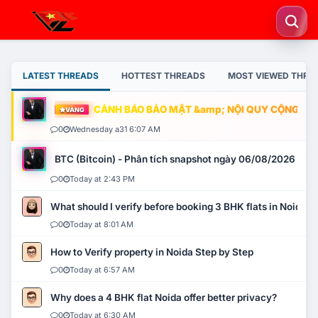
LATEST THREADS
HOTTEST THREADS
MOST VIEWED THRE
CẢNH BÁO BẢO MẬT &amp; NỘI QUY CỘNG ĐỒNG
VÀNG
0
Wednesday a31 6:07 AM
BTC (Bitcoin) - Phân tích snapshot ngày 06/08/2026
0
Today at 2:43 PM
What should I verify before booking 3 BHK flats in Noida?
0
Today at 8:01 AM
How to Verify property in Noida Step by Step
0
Today at 6:57 AM
Why does a 4 BHK flat Noida offer better privacy?
0
Today at 6:30 AM