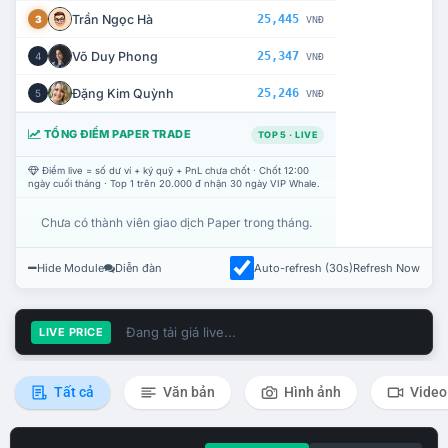
Trần Ngọc Hà
25,445
3
VNĐ
Võ Duy Phong
25,347
4
VNĐ
Đặng Kim Quỳnh
25,246
5
VNĐ
TỔNG ĐIỂM PAPER TRADE
TOP 5 · LIVE
Điểm live = số dư ví + ký quỹ + PnL chưa chốt · Chốt 12:00
ngày cuối tháng · Top 1 trên 20.000 đ nhận 30 ngày VIP Whale.
Chưa có thành viên giao dịch Paper trong tháng.
Hide Module
Diễn đàn
Auto-refresh (30s)
Refresh Now
Đang tải giá live...
LIVE PRICE
Tất cả
Văn bản
Hình ảnh
Video