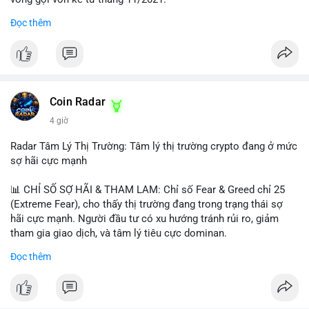
Đọc thêm
Lời khuyên ngắn gọn cho nhà đầu tư nhỏ lẻ:
#jpyc
#cryptonews
#web3
#japan
#blockchain
Nhà đầu tư nên theo dõi sát dòng tiền tiếp theo từ địa chỉ này.
Tránh hành động theo cảm xúc; hãy chờ xác nhận hướng đi của
$btc $eth
dòng tiền trước khi đưa ra quyết định vào lệnh, đồng thời đặt
lệnh dừng lỗ chặt chẽ để quản trị rủi ro trong bối cảnh thanh
#vlikevn
#titanbot
khoản mỏng.
Coin Radar
📰 Nguồn: CoinDesk
4 giờ
#25dot8btc
#dichuyen1_66trieuusd
#khangcu64556
#whalebtc
#theodoidongtien
Radar Tâm Lý Thị Trường: Tâm lý thị trường crypto đang ở mức
sợ hãi cực mạnh
📊 CHỈ SỐ SỢ HÃI & THAM LAM: Chỉ số Fear & Greed chỉ 25
(Extreme Fear), cho thấy thị trường đang trong trạng thái sợ
hãi cực mạnh. Người đầu tư có xu hướng tránh rủi ro, giảm
tham gia giao dịch, và tâm lý tiêu cực dominan.
Đọc thêm
📈 XU HƯỚNG TÌM KIẾM & THẢO LUẬN: Coin được tìm kiếm
nhiều nhất trên CoinGecko là Cash Cat (CASHCAT), Bitcoin
(BTC), Sui (SUI), Pudgy Penguins (PENGU). Trên Google Trends
Việt Nam, từ khóa như 'con riêng', 'phạm nhật minh anh' và 'tô