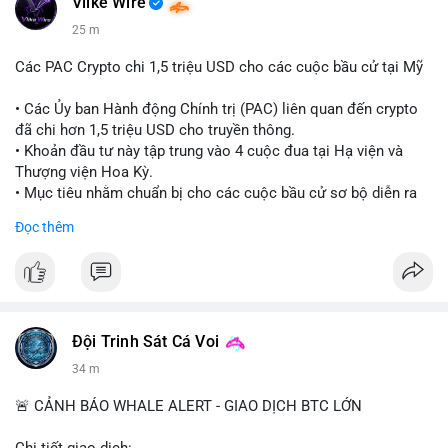
Vlike Wire
25 m
Các PAC Crypto chi 1,5 triệu USD cho các cuộc bầu cử tại Mỹ
• Các Ủy ban Hành động Chính trị (PAC) liên quan đến crypto
đã chi hơn 1,5 triệu USD cho truyền thông.
• Khoản đầu tư này tập trung vào 4 cuộc đua tại Hạ viện và
Thượng viện Hoa Kỳ.
• Mục tiêu nhằm chuẩn bị cho các cuộc bầu cử sơ bộ diễn ra
vào ngày 18 tháng 8.
Đọc thêm
#cryptonews
#politics
#usa
#binancesquare
$btc $eth
#vlikevn
#titanbot
Đội Trinh Sát Cá Voi
34 m
📰 Nguồn: Cointelegraph
🚨 CẢNH BÁO WHALE ALERT - GIAO DỊCH BTC LỚN