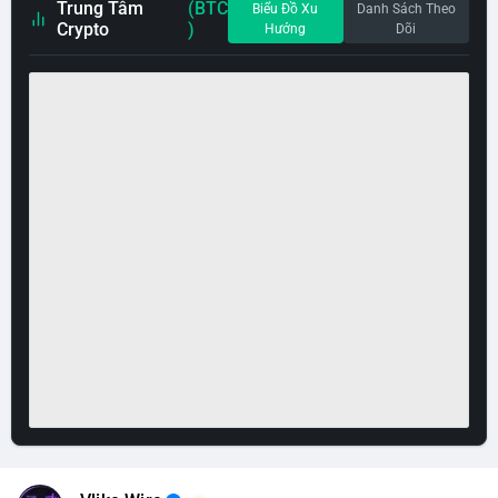
Trung Tâm
(BTC
Biểu Đồ Xu
Danh Sách Theo
Crypto
)
Hướng
Dõi