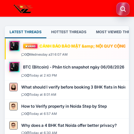
LATEST THREADS
HOTTEST THREADS
MOST VIEWED THRE
CẢNH BÁO BẢO MẬT &amp; NỘI QUY CỘNG ĐỒNG
VÀNG
0
Wednesday a31 6:07 AM
BTC (Bitcoin) - Phân tích snapshot ngày 06/08/2026
0
Today at 2:43 PM
What should I verify before booking 3 BHK flats in Noida?
0
Today at 8:01 AM
How to Verify property in Noida Step by Step
0
Today at 6:57 AM
Why does a 4 BHK flat Noida offer better privacy?
0
Today at 6:30 AM