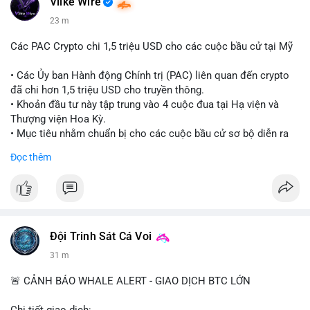
Vlike Wire
23 m
Các PAC Crypto chi 1,5 triệu USD cho các cuộc bầu cử tại Mỹ
• Các Ủy ban Hành động Chính trị (PAC) liên quan đến crypto
đã chi hơn 1,5 triệu USD cho truyền thông.
• Khoản đầu tư này tập trung vào 4 cuộc đua tại Hạ viện và
Thượng viện Hoa Kỳ.
• Mục tiêu nhằm chuẩn bị cho các cuộc bầu cử sơ bộ diễn ra
vào ngày 18 tháng 8.
Đọc thêm
#cryptonews
#politics
#usa
#binancesquare
$btc $eth
#vlikevn
#titanbot
Đội Trinh Sát Cá Voi
31 m
📰 Nguồn: Cointelegraph
🚨 CẢNH BÁO WHALE ALERT - GIAO DỊCH BTC LỚN