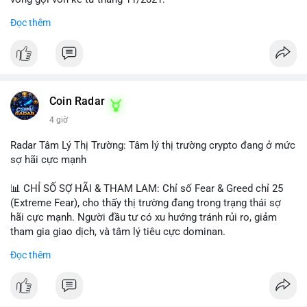
Đọc thêm
Lời khuyên ngắn gọn cho nhà đầu tư nhỏ lẻ:
#jpyc
#cryptonews
#web3
#japan
#blockchain
Nhà đầu tư nên theo dõi sát dòng tiền tiếp theo từ địa chỉ này.
Tránh hành động theo cảm xúc; hãy chờ xác nhận hướng đi của
$btc $eth
dòng tiền trước khi đưa ra quyết định vào lệnh, đồng thời đặt
lệnh dừng lỗ chặt chẽ để quản trị rủi ro trong bối cảnh thanh
#vlikevn
#titanbot
khoản mỏng.
Coin Radar
📰 Nguồn: CoinDesk
4 giờ
#25dot8btc
#dichuyen1_66trieuusd
#khangcu64556
#whalebtc
#theodoidongtien
Radar Tâm Lý Thị Trường: Tâm lý thị trường crypto đang ở mức
sợ hãi cực mạnh
📊 CHỈ SỐ SỢ HÃI & THAM LAM: Chỉ số Fear & Greed chỉ 25
(Extreme Fear), cho thấy thị trường đang trong trạng thái sợ
hãi cực mạnh. Người đầu tư có xu hướng tránh rủi ro, giảm
tham gia giao dịch, và tâm lý tiêu cực dominan.
Đọc thêm
📈 XU HƯỚNG TÌM KIẾM & THẢO LUẬN: Coin được tìm kiếm
nhiều nhất trên CoinGecko là Cash Cat (CASHCAT), Bitcoin
(BTC), Sui (SUI), Pudgy Penguins (PENGU). Trên Google Trends
Việt Nam, từ khóa như 'con riêng', 'phạm nhật minh anh' và 'tô