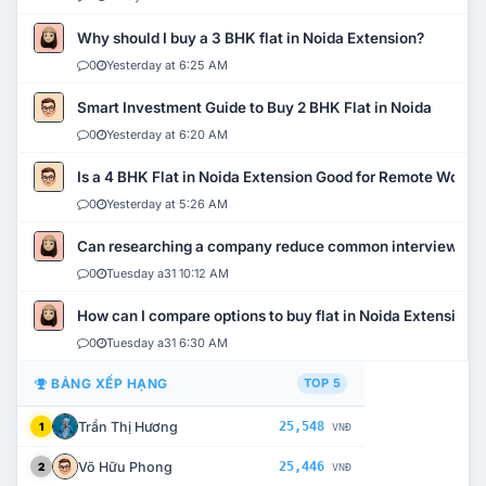
Why should I buy a 3 BHK flat in Noida Extension?
0
Yesterday at 6:25 AM
Smart Investment Guide to Buy 2 BHK Flat in Noida
0
Yesterday at 6:20 AM
Is a 4 BHK Flat in Noida Extension Good for Remote Work?
0
Yesterday at 5:26 AM
Can researching a company reduce common interview mi
0
Tuesday a31 10:12 AM
How can I compare options to buy flat in Noida Extension?
0
Tuesday a31 6:30 AM
BẢNG XẾP HẠNG
TOP 5
Trần Thị Hương
25,548
1
VNĐ
Võ Hữu Phong
25,446
2
VNĐ