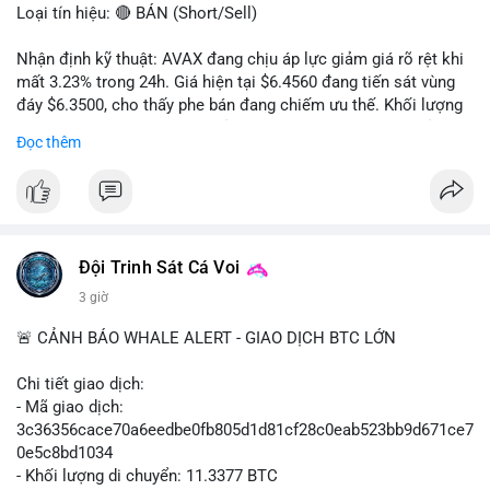
Loại tín hiệu: 🔴 BÁN (Short/Sell)
Nhận định kỹ thuật: AVAX đang chịu áp lực giảm giá rõ rệt khi
mất 3.23% trong 24h. Giá hiện tại $6.4560 đang tiến sát vùng
đáy $6.3500, cho thấy phe bán đang chiếm ưu thế. Khối lượng
giao dịch 2.14 triệu AVAX phản ánh dòng tiền thoát ra khỏi thị
Đọc thêm
trường. Biên độ dao động trong ngày khá rộng (5.6%), tạo điều
kiện cho các lệnh short ngắn hạn.
Khuyến nghị giao dịch cụ thể:
- Vùng Entry: $6.4500 - $6.4800
- Mục tiêu chốt lời (Take Profit - TP): TP1: $6.3500, TP2:
Đội Trinh Sát Cá Voi
$6.2800
3 giờ
- Cắt lỗ (Stop Loss - SL): $6.5800
🚨 CẢNH BÁO WHALE ALERT - GIAO DỊCH BTC LỚN
Lời khuyên quản trị vốn: Khối lượng lệnh khuyến nghị tối đa 2-
3% tổng vốn, đặt SL cứng ngay sau khi vào lệnh để bảo vệ tài
Chi tiết giao dịch:
khoản trước biến động bất thường.
- Mã giao dịch:
3c36356cace70a6eedbe0fb805d1d81cf28c0eab523bb9d671ce7
#shortavax
#avax6450
#bearishavax
#vungbiendong24h
0e5c8bd1034
- Khối lượng di chuyển: 11.3377 BTC