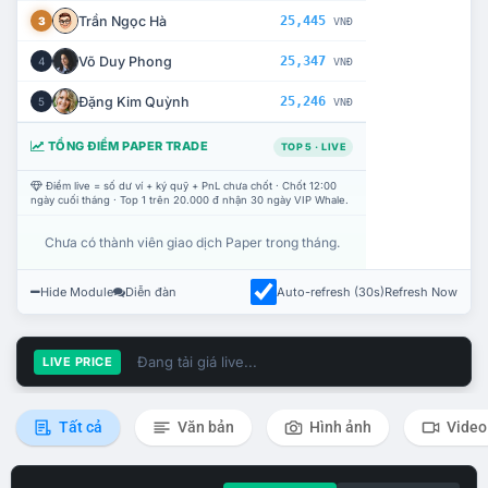
Trần Ngọc Hà
25,445
3
VNĐ
Võ Duy Phong
25,347
4
VNĐ
Đặng Kim Quỳnh
25,246
5
VNĐ
TỔNG ĐIỂM PAPER TRADE
TOP 5 · LIVE
Điểm live = số dư ví + ký quỹ + PnL chưa chốt · Chốt 12:00
ngày cuối tháng · Top 1 trên 20.000 đ nhận 30 ngày VIP Whale.
Chưa có thành viên giao dịch Paper trong tháng.
Hide Module
Diễn đàn
Auto-refresh (30s)
Refresh Now
Đang tải giá live...
LIVE PRICE
Tất cả
Văn bản
Hình ảnh
Video