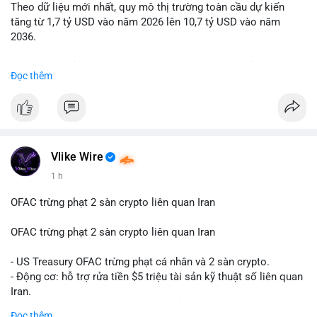
Theo dữ liệu mới nhất, quy mô thị trường toàn cầu dự kiến
Lời khuyên: Nhà đầu tư nhỏ lẻ nên quan sát thêm 2-4 giờ sau
tăng từ 1,7 tỷ USD vào năm 2026 lên 10,7 tỷ USD vào năm
khi giao dịch được xác nhận, tránh hành động theo cảm xúc.
2036.
Xác minh địa chỉ ví đích trước khi đưa ra quyết định vào lệnh,
ưu tiên quản trị rủi ro trong giai đoạn biến động mạnh.
Mức tăng trưởng này tương ứng với tốc độ tăng trưởng kép
Đọc thêm
hàng năm (CAGR) ấn tượng lên tới 20,2%.
#99dot6btc
#capvoichuyentien
#vilanhtichluy
#aplucban
#btcmempool65k
Điều gì đang thúc đẩy sự tăng trưởng vượt bậc này? Hãy cùng
theo dõi các phân tích chuyên sâu về xu hướng công nghệ và
nhu cầu thị trường trong thời gian tới.
Vlike Wire
1 h
OFAC trừng phạt 2 sàn crypto liên quan Iran
OFAC trừng phạt 2 sàn crypto liên quan Iran
- US Treasury OFAC trừng phạt cá nhân và 2 sàn crypto.
- Động cơ: hỗ trợ rửa tiền $5 triệu tài sản kỹ thuật số liên quan
Iran.
- Các sàn bị cấm hoạt động, tài khoản bị khóa.
Đọc thêm