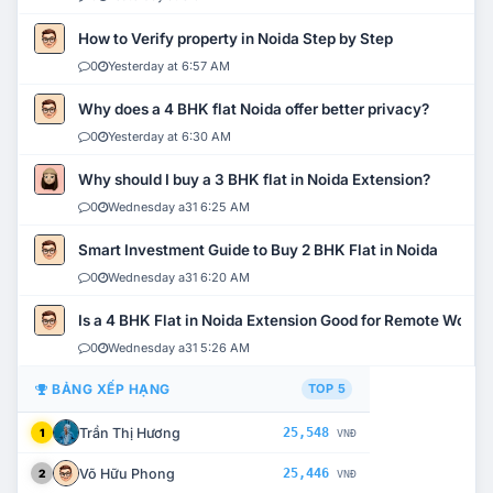
How to Verify property in Noida Step by Step
0
Yesterday at 6:57 AM
Why does a 4 BHK flat Noida offer better privacy?
0
Yesterday at 6:30 AM
Why should I buy a 3 BHK flat in Noida Extension?
0
Wednesday a31 6:25 AM
Smart Investment Guide to Buy 2 BHK Flat in Noida
0
Wednesday a31 6:20 AM
Is a 4 BHK Flat in Noida Extension Good for Remote Work?
0
Wednesday a31 5:26 AM
BẢNG XẾP HẠNG
TOP 5
Trần Thị Hương
25,548
1
VNĐ
Võ Hữu Phong
25,446
2
VNĐ