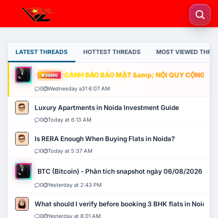
LATEST THREADS
HOTTEST THREADS
MOST VIEWED THRE
CẢNH BÁO BẢO MẬT &amp; NỘI QUY CỘNG ĐỒNG
VÀNG
0
Wednesday a31 6:07 AM
Luxury Apartments in Noida Investment Guide
0
Today at 6:13 AM
Is RERA Enough When Buying Flats in Noida?
0
Today at 5:37 AM
BTC (Bitcoin) - Phân tích snapshot ngày 06/08/2026
0
Yesterday at 2:43 PM
What should I verify before booking 3 BHK flats in Noida?
0
Yesterday at 8:01 AM