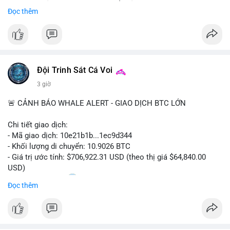
Sự tăng trưởng này được thúc đẩy bởi nhu cầu ngày càng cao
Đọc thêm
trong các lĩnh vực ô tô, logistics và thiết bị thông minh.
Doanh nghiệp cần theo dõi xu hướng này để nắm bắt cơ hội
đầu tư và phát triển giải pháp kết nối tiên tiến.
Đội Trinh Sát Cá Voi
3 giờ
🚨 CẢNH BÁO WHALE ALERT - GIAO DỊCH BTC LỚN
Chi tiết giao dịch:
- Mã giao dịch: 10e21b1b...1ec9d344
- Khối lượng di chuyển: 10.9026 BTC
- Giá trị ước tính: $706,922.31 USD (theo thị giá $64,840.00
USD)
- Thời gian: 18:20
0 2026-08-07 UTC
Đọc thêm
Nhận định phân tích:
Giao dịch 10.9 BTC trị giá hơn 706 nghìn USD được thực hiện
trong khung giờ thanh khoản mỏng (giờ châu Á) cho thấy chủ