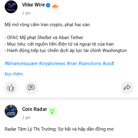
Vlike Wire
2 giờ
Mỹ mở rộng cấm Iran crypto, phạt hai sàn
- OFAC Mỹ phạt Shelbit và Aban Tether
- Mục tiêu: cắt nguồn tiền điện tử và ngoại tệ của Iran
- Hành động tiếp tục chiến dịch áp lực tài chính Washington
#binancesquare
#cryptonews
#iran
#sanctions
#usdt
Đọc thêm
$usdt
#vlikevn
#titanbot
📰 Nguồn: CoinDesk
Coin Radar
2 giờ
Radar Tâm Lý Thị Trường: Sợ hãi và hấp dẫn đồng mơ