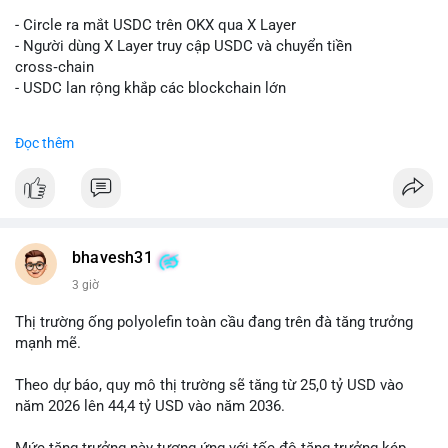
#vlikevn
#titanbot
- Circle ra mắt USDC trên OKX qua X Layer
📰 Nguồn: Decrypt
- Người dùng X Layer truy cập USDC và chuyển tiền
cross‑chain
- USDC lan rộng khắp các blockchain lớn
#binancesquare
#cryptonews
#usdc
#okx
#xlayer
Đọc thêm
$usdc
#vlikevn
#titanbot
📰 Nguồn: Cointelegraph
bhavesh31
3 giờ
Thị trường ống polyolefin toàn cầu đang trên đà tăng trưởng
mạnh mẽ.
Theo dự báo, quy mô thị trường sẽ tăng từ 25,0 tỷ USD vào
năm 2026 lên 44,4 tỷ USD vào năm 2036.