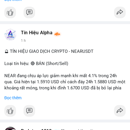
- Tác động: rủi ro cho thị trường crypto, tăng áp lực pháp lý.
#binancesquare
#cryptonews
#ofac
#ussanctions
#iran
$btc $eth
Tín Hiệu Alpha
#vlikevn
#titanbot
1 h
📰 Nguồn: Cointelegraph
🔮 TÍN HIỆU GIAO DỊCH CRYPTO - NEARUSDT
Loại tín hiệu: 🔴 BÁN (Short/Sell)
NEAR đang chịu áp lực giảm mạnh khi mất 4.1% trong 24h
qua. Giá hiện tại 1.5910 USD chỉ cách đáy 24h 1.5880 USD một
khoảng rất mỏng, trong khi đỉnh 1.6700 USD đã bị bỏ lại phía
sau. Biên độ dao động ngày đạt 4.9%, cho thấy phe bán đang
Đọc thêm
kiểm soát hoàn toàn. Khối lượng giao dịch 10.29 triệu NEAR
không đủ lớn để tạo lực đỡ, xác nhận xu hướng đi xuống đang
tiếp diễn.
Khuyến nghị giao dịch: