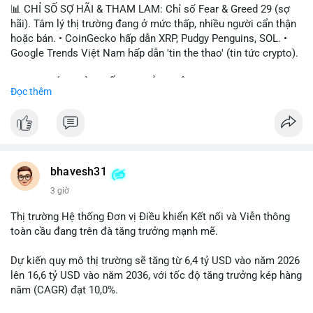
📊 CHỈ SỐ SỢ HÃI & THAM LAM: Chỉ số Fear & Greed 29 (sợ
hãi). Tâm lý thị trường đang ở mức thấp, nhiều người cẩn thận
hoặc bán. • CoinGecko hấp dẫn XRP, Pudgy Penguins, SOL. •
Google Trends Việt Nam hấp dẫn 'tin the thao' (tin tức crypto).
📈 XU HƯỚNG TÌM KIẾM & THẢO LUẬN: • XRP, SOL, PENGU,
Đọc thêm
ONDO, CASHCAT. • Chủ đề 'tô thị ty na' (tỷ giá) và 'giao thông'
(giao thông tài chính). • Bàn tán Binance Square tập trung vào
BTC breakout và lệnh long/short.
💬 DÒNG CHẢY TIN TỨC & TRUYỀN THÔNG: • Trump khẳng
định crypto là 'vấn đề lớn' giúp giảm áp lực USD. • Binance hỗ
bhavesh31
trợ cổ phiếu Apple/IBM. • Bài đăng hấp dẫn về $HFT, $SKYAI,
3 giờ
$BICO. • Tin nhắn cảnh báo về hack North Korea (Bybit).
Thị trường Hệ thống Đơn vị Điều khiển Kết nối và Viễn thông
💡 NHẬN ĐỊNH & KHUYẾN NGHỊ: Tâm lý thị trường đang phân
toàn cầu đang trên đà tăng trưởng mạnh mẽ.
cực. Sợ hãi do chỉ số thấp, nhưng hấp dẫn từ xu hướng meme
coin (PENGU, CASHCAT) và tin cậy từ các dự án lớn (BTC,
Dự kiến quy mô thị trường sẽ tăng từ 6,4 tỷ USD vào năm 2026
SOL). Rủi ro tăng nếu không có thông tin rõ ràng về quy định.
lên 16,6 tỷ USD vào năm 2036, với tốc độ tăng trưởng kép hàng
năm (CAGR) đạt 10,0%.
📊 Nguồn: Radar Tâm Lý Thị Trường