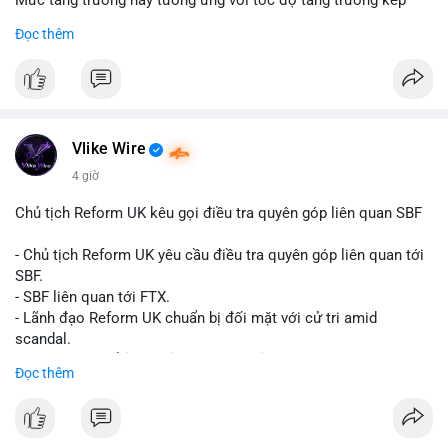
Mức tăng trưởng này tương ứng với tốc độ tăng trưởng kép
hàng năm (CAGR) đạt 5,9% trong giai đoạn dự báo.
Đọc thêm
Đây là tín hiệu tích cực cho các nhà sản xuất, nhà phân phối và
nhà đầu tư trong ngành vật liệu xây dựng và hạ tầng.
Bạn đánh giá thế nào về tiềm năng của dòng sản phẩm ống
nhựa polyolefin trong tương lai?
Vlike Wire
4 giờ
Chủ tịch Reform UK kêu gọi điều tra quyên góp liên quan SBF
- Chủ tịch Reform UK yêu cầu điều tra quyên góp liên quan tới
SBF.
- SBF liên quan tới FTX.
- Lãnh đạo Reform UK chuẩn bị đối mặt với cử tri amid
scandal.
- Sự kiện có thể ảnh hưởng đến hình ảnh SBF và FTX.
Đọc thêm
- Không có thông tin tác động thị trường ngay lập tức.
#binancesquare
#cryptonews
#sbf
#ftx
#reformuk
$btc $eth