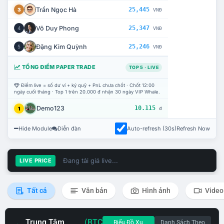
Trần Ngọc Hà
25,445
3
VNĐ
Võ Duy Phong
25,347
4
VNĐ
Đặng Kim Quỳnh
25,246
5
VNĐ
TỔNG ĐIỂM PAPER TRADE
TOP 5 · LIVE
Điểm live = số dư ví + ký quỹ + PnL chưa chốt · Chốt 12:00
ngày cuối tháng · Top 1 trên 20.000 đ nhận 30 ngày VIP Whale.
Demo123
10.115
1
đ
Hide Module
Diễn đàn
Auto-refresh (30s)
Refresh Now
Đang tải giá live...
LIVE PRICE
Tất cả
Văn bản
Hình ảnh
Video
Trung Tâm
(BTC
Biểu Đồ Xu
Danh Sách Theo