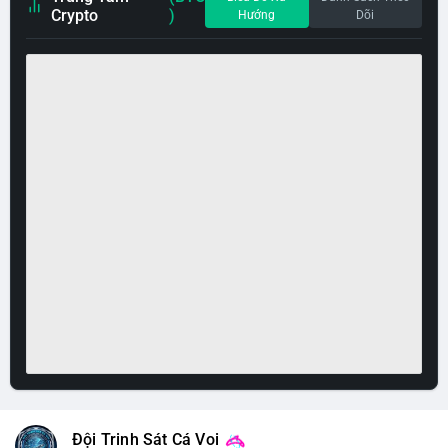
Crypto
)
Hướng
Dõi
Đội Trinh Sát Cá Voi