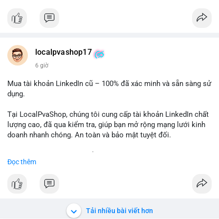
✅ Telegram: @localpvashop
✅ Email: localpvashop@gmail.com
Chất lượng đảm bảo, hỗ trợ tận tình. Hãy liên hệ ngay hôm
nay!
localpvashop17
6 giờ
Mua tài khoản LinkedIn cũ – 100% đã xác minh và sẵn sàng sử
dụng.
Tại LocalPvaShop, chúng tôi cung cấp tài khoản LinkedIn chất
lượng cao, đã qua kiểm tra, giúp bạn mở rộng mạng lưới kinh
doanh nhanh chóng. An toàn và bảo mật tuyệt đối.
Đặt hàng ngay hôm nay để nhận ưu đãi tốt nhất!
Đọc thêm
✅ Đặt hàng: localpvashop
✅ Phản hồi trong 24 giờ
✅ WhatsApp: +1 (66
215-8938
✅ Telegram: @localpvashop
Tải nhiều bài viết hơn
✅ Email: localpvashop@gmail.com