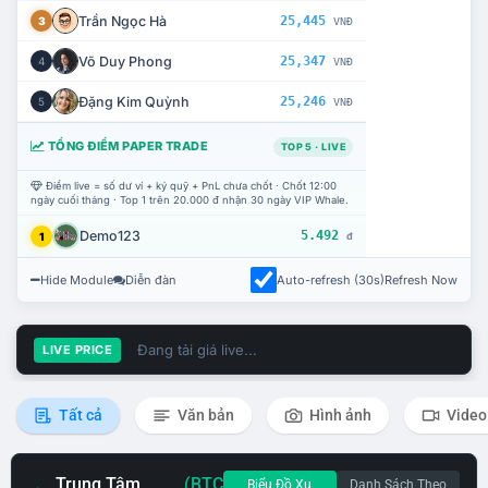
Trần Ngọc Hà
25,445
3
VNĐ
Võ Duy Phong
25,347
4
VNĐ
Đặng Kim Quỳnh
25,246
5
VNĐ
TỔNG ĐIỂM PAPER TRADE
TOP 5 · LIVE
Điểm live = số dư ví + ký quỹ + PnL chưa chốt · Chốt 12:00
ngày cuối tháng · Top 1 trên 20.000 đ nhận 30 ngày VIP Whale.
Demo123
5.492
1
đ
Hide Module
Diễn đàn
Auto-refresh (30s)
Refresh Now
Đang tải giá live...
LIVE PRICE
Tất cả
Văn bản
Hình ảnh
Video
Trung Tâm
(BTC
Biểu Đồ Xu
Danh Sách Theo