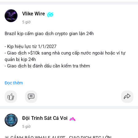
Vlike Wire
5 giờ
Brazil kịp cấm giao dịch crypto gian lận 24h
- Kịp hiệu lực từ 1/1/2027
- Giao dịch >$10k sang nhà cung cấp nước ngoài hoặc ví tự
quản bị kịp 24h
- Giao dịch bị đánh dấu cần kiểm tra thêm
#binancesquare
#cryptonews
#regulation
Đọc thêm
$btc $eth
#vlikevn
#titanbot
📰 Nguồn: Cointelegraph
Đội Trinh Sát Cá Voi
5 giờ