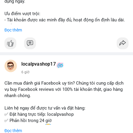
dụng ngay.
Ưu điểm vượt trội:
- Tài khoản được xác minh đầy đủ, hoạt động ổn định lâu dài.
- Hỗ trợ khách hàng 24/7, phản hồi nhanh chóng.
Đọc thêm
- Giao dịch an toàn, bảo mật thông tin.
Đặt hàng ngay hôm nay để nhận ưu đãi tốt nhất!
Liên hệ với chúng tôi qua:
localpvashop17
- WhatsApp: +1 (66
215-8938
- Telegram: @localpvashop
6 giờ
- Email: localpvashop@gmail.com
Cần mua đánh giá Facebook uy tín? Chúng tôi cung cấp dịch
Đừng bỏ lỡ cơ hội sở hữu tài khoản WeChat chất lượng với giá
vụ buy Facebook reviews với 100% tài khoản thật, giao hàng
tốt. Liên hệ ngay!
nhanh chóng.
Liên hệ ngay để được tư vấn và đặt hàng:
✅ Đặt hàng trực tiếp: localpvashop
✅ Phản hồi trong 24 giờ
✅ WhatsApp: +1 (66
215-8938
Đọc thêm