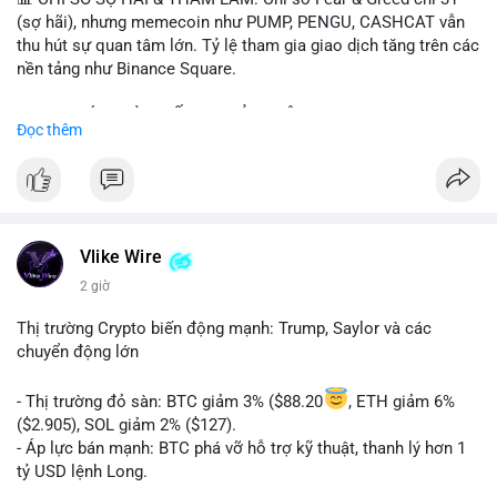
(sợ hãi), nhưng memecoin như PUMP, PENGU, CASHCAT vẫn
thu hút sự quan tâm lớn. Tỷ lệ tham gia giao dịch tăng trên các
nền tảng như Binance Square.
📈 XU HƯỚNG TÌM KIẾM & THẢO LUẬN: TUT, PUMP, PENGU,
Đọc thêm
CASHCAT, SUI, TAO xuất hiện nhiều trong tìm kiếm Việt Nam
và quốc tế. Chủ đề "tăng giá nhanh" và "bài toán mới" là chủ đề
hấp dẫn. Bàn tán về SPCX và SAGA cũng hấp dẫn.
💬 DÒNG CHẢY TIN TỨC & TRUYỀN THÔNG: Bàn tán về "long
SAGA", "short SPCX", và "đã ngồi ăn ở khách sạn 5*" (từ bài
Vlike Wire
đăng Binance Square). Tin tức về BIP-110 Bitcoin và SKR token
2 giờ
Solana tăng 250% FDV. Cập nhật về airdrop MMT và tích hợp
BNB Smart Chain.
Thị trường Crypto biến động mạnh: Trump, Saylor và các
chuyển động lớn
💡 NHẬN ĐỊNH & KHUYẾN NGHỊ: Tâm lý thị trường phân cực.
Sợ hãi do chỉ số thấp nhưng xu hướng memecoin và tin tức
- Thị trường đỏ sàn: BTC giảm 3% ($88.20
, ETH giảm 6%
tích cực (BTC ETF, SKR) tạo áp lực lên giá. Rủi ro từ các đề cày
($2.905), SOL giảm 2% ($127).
SPCX và SAGA vẫn cao. Cần theo dõi xu hướng "long" hoặc
- Áp lực bán mạnh: BTC phá vỡ hỗ trợ kỹ thuật, thanh lý hơn 1
"short" theo chiến lược cá nhân.
tỷ USD lệnh Long.
- Tin tức quan trọng: Trump Media dự kiến airdrop token cho