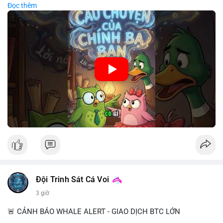
Đọc thêm
chiến lược đầu tư rõ ràng.
🎥 Xem video trực tiếp tại:
Nguồn: Cú Thông Thái
Đội Trinh Sát Cá Voi
3 giờ
🚨 CẢNH BÁO WHALE ALERT - GIAO DỊCH BTC LỚN