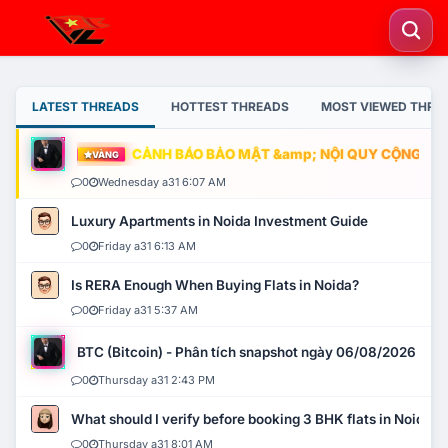
LATEST THREADS
HOTTEST THREADS
MOST VIEWED THRE
CẢNH BÁO BẢO MẬT &amp; NỘI QUY CỘNG ĐỒNG
VÀNG
0
Wednesday a31 6:07 AM
Luxury Apartments in Noida Investment Guide
0
Friday a31 6:13 AM
Is RERA Enough When Buying Flats in Noida?
0
Friday a31 5:37 AM
BTC (Bitcoin) - Phân tích snapshot ngày 06/08/2026
0
Thursday a31 2:43 PM
What should I verify before booking 3 BHK flats in Noida?
0
Thursday a31 8:01 AM