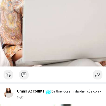
từ dòng vốn ETF (tuần tốt nhất kể từ tháng 4 với 1 tỷ USD)
trước khi gia tăng vị thế.
Xem chi tiết các bài viết đầy đủ tại dòng thời gian của Vlike.vn!
#whalealertbtc
#feargreedindex
#bip110fork
#brazilcryptoregulation
#defitvl
Gmail Accounts
Đã thay đổi ảnh đại diện của cô ấy
3 giờ