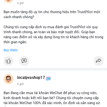
6 giờ
Bạn muốn tăng độ uy tín cho thương hiệu trên TrustPilot một
cách nhanh chóng?
Chúng tôi cung cấp dịch vụ mua đánh giá TrustPilot với quy
trình nhanh chóng, an toàn và bảo mật tuyệt đối. Giúp bạn
nâng cao điểm số và xây dựng lòng tin từ khách hàng chỉ trong
thời gian ngắn.
Đọc thêm
Đặt hàng ngay hôm nay để nhận ưu đãi:
👉 Order tại: localpvashop
👉 Phản hồi 24/7
👉 WhatsApp: +1 660 215-8938
👉 Telegram: @localpvashop
localpvashop17
👉 Email: localpvashop@gmail.com
6 giờ
Đừng bỏ lỡ cơ hội cải thiện danh tiếng trực tuyến của bạn một
Bạn đang cần mua tài khoản WeChat để phục vụ công việc,
cách hiệu quả!
kinh doanh hoặc kết nối bạn bè? Chúng tôi chuyên cung cấp
tài khoản WeChat 100% đã xác minh, ổn định và sẵn sàng sử