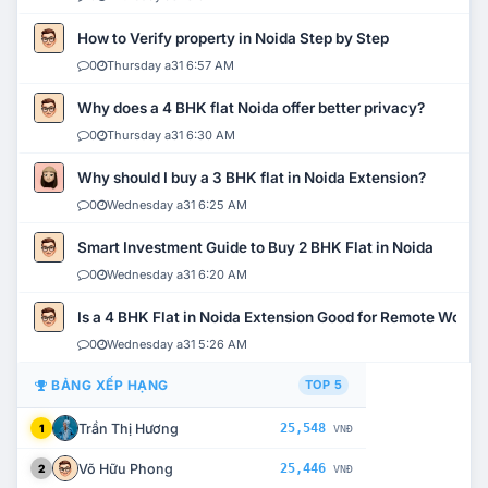
How to Verify property in Noida Step by Step
0
Thursday a31 6:57 AM
Why does a 4 BHK flat Noida offer better privacy?
0
Thursday a31 6:30 AM
Why should I buy a 3 BHK flat in Noida Extension?
0
Wednesday a31 6:25 AM
Smart Investment Guide to Buy 2 BHK Flat in Noida
0
Wednesday a31 6:20 AM
Is a 4 BHK Flat in Noida Extension Good for Remote Work?
0
Wednesday a31 5:26 AM
BẢNG XẾP HẠNG
TOP 5
Trần Thị Hương
25,548
1
VNĐ
Võ Hữu Phong
25,446
2
VNĐ