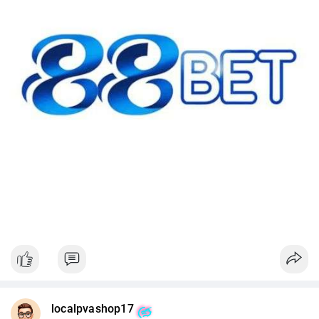
#42btc
#vilanh
#tichluydaihan
#btcmempool
#64831usd
localpvashop17