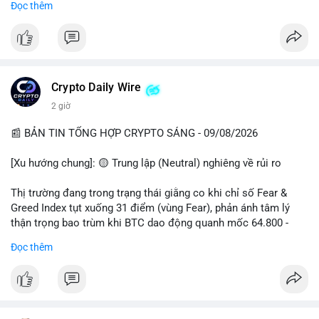
Đọc thêm
📊 Nguồn: Radar Tâm Lý Thị Trường
cổ đông vào tháng 2.
- Định chế tài chính: Delaware Life đưa BTC vào sản phẩm bảo
hiểm; Galaxy Digital lập quỹ đầu tư 100 triệu USD.
- Pháp lý: CEO Coinbase thúc đẩy khung pháp lý tại Davos; Bồ
Đào Nha chặn Polymarket.
Crypto Daily Wire
#binancesquare
#cryptonews
#btc
#eth
#sol
#xrp
2 giờ
$btc $eth $sol $xrp
📰 BẢN TIN TỔNG HỢP CRYPTO SÁNG - 09/08/2026
#vlikevn
#titanbot
[Xu hướng chung]: 🟡 Trung lập (Neutral) nghiêng về rủi ro
📰 Nguồn: Decrypt
Thị trường đang trong trạng thái giằng co khi chỉ số Fear &
Greed Index tụt xuống 31 điểm (vùng Fear), phản ánh tâm lý
thận trọng bao trùm khi BTC dao động quanh mốc 64.800 -
64.900 USD.
Đọc thêm
- Thị trường & Giá cả: Hoạt động cá voi diễn ra mạnh mẽ với 7
giao dịch BTC lớn được ghi nhận trong 24h qua, tổng trị giá
hơn 23,6 triệu USD. Đáng chú ý nhất là lệnh chuyển 90,94 BTC
(5,89 triệu USD) và 89,97 BTC (5,82 triệu USD), cho thấy các tổ