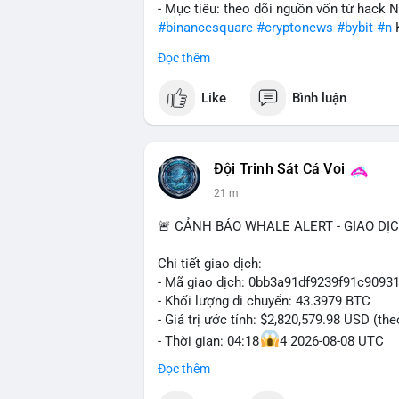
- Mục tiêu: theo dõi nguồn vốn từ hack 
#binancesquare
#cryptonews
#bybit
#n
Đọc thêm
$btc $eth
Like
Bình luận
#vlikevn
#titanbot
📰 Nguồn: Cointelegraph
Đội Trinh Sát Cá Voi
21 m
🚨 CẢNH BÁO WHALE ALERT - GIAO DỊ
Chi tiết giao dịch:
- Mã giao dịch: 0bb3a91df9239f91c909
- Khối lượng di chuyển: 43.3979 BTC
- Giá trị ước tính: $2,820,579.98 USD (th
- Thời gian: 04:18
4 2026-08-08 UTC
Đọc thêm
Nhận định phân tích hành vi của Cá voi 
tương đương 2.82 triệu USD, một con số 