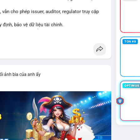
vẫn cho phép issuer, auditor, regulator truy cập
y định, bảo vệ dữ liệu tài chính.
ng XRPL và các tổ chức tài chính.
TON #9
ổi ảnh bìa của anh ấy
OPTIMUS 