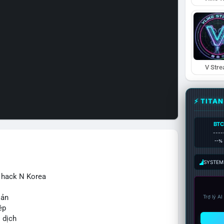
V Str
⚡ TITA
BTC
----
--%
SYSTEM:
ừ hack N Korea
sản
Trợ lý A
ép
o dịch