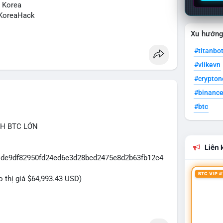
N Korea
KoreaHack
Xu hướn
#titanbo
#vlikevn
#crypto
#binanc
#btc
CH BTC LỚN
Liên k
31de9df82950fd24ed6e3d28bcd2475e8d2b63fb12c4
BTC VIP #
eo thị giá $64,993.43 USD)
dựa trên giao dịch này: Khối lượng 43.3979 BTC
đủ lớn để tạo áp lực thanh khoản tức thời. Hành vi