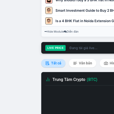
Why should I buy a 3 BHK flat in No
Smart Investment Guide to Buy 2 BH
Is a 4 BHK Flat in Noida Extension
Hide Module
Diễn đàn
Đang tải giá live...
LIVE PRICE
Tất cả
Văn bản
Hì
Trung Tâm Crypto
(BTC)