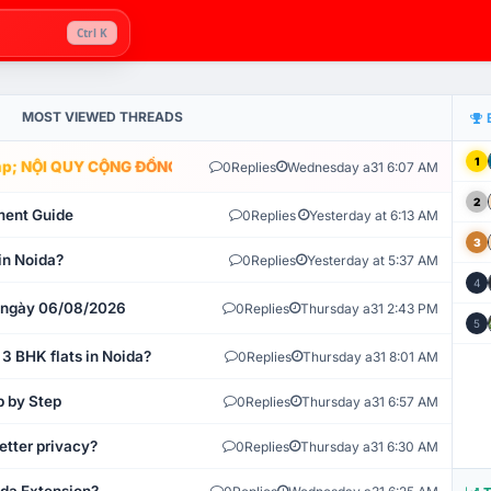
Ctrl K
MOST VIEWED THREADS
1
; NỘI QUY CỘNG ĐỒNG VLIKE.VN: HỆ THỐNG GIÁM SÁT TỰ ĐỘNG V
0
Replies
Wednesday a31 6:07 AM
2
ment Guide
0
Replies
Yesterday at 6:13 AM
3
in Noida?
0
Replies
Yesterday at 5:37 AM
4
t ngày 06/08/2026
0
Replies
Thursday a31 2:43 PM
5
 3 BHK flats in Noida?
0
Replies
Thursday a31 8:01 AM
p by Step
0
Replies
Thursday a31 6:57 AM
etter privacy?
0
Replies
Thursday a31 6:30 AM