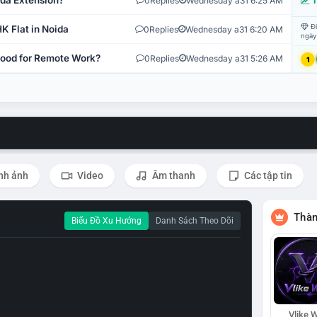
ida Extension?
0
Replies
Wednesday a31 6:25 AM
T
Đi
K Flat in Noida
0
Replies
Wednesday a31 6:20 AM
ngày
 Good for Remote Work?
0
Replies
Wednesday a31 5:26 AM
1
nh ảnh
Video
Âm thanh
Các tập tin
Thàn
Biểu Đồ Xu Hướng
Danh Sách Theo Dõi
Vlike W