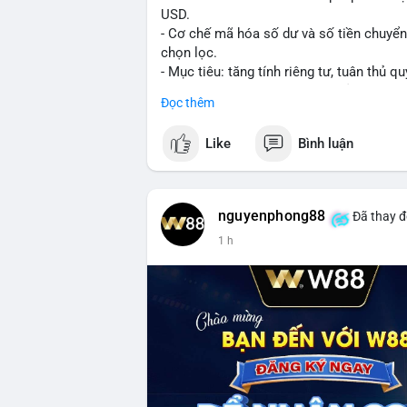
USD.
- Cơ chế mã hóa số dư và số tiền chuyển, 
chọn lọc.
- Mục tiêu: tăng tính riêng tư, tuân thủ qu
- Đề xuất đang được xem xét bởi cộng đồ
Đọc thêm
#binancesquare
#cryptonews
#xrp
Like
Bình luận
$xrp
#vlikevn
#titanbot
nguyenphong88
Đã thay đ
1 h
📰 Nguồn: CoinDesk