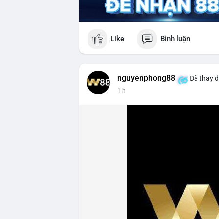
Like
Bình luận
nguyenphong88
Đã thay đ
1 h