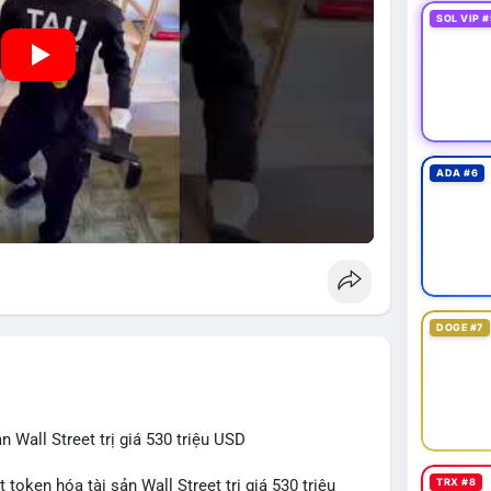
SOL VIP #
ADA #6
DOGE #7
 Wall Street trị giá 530 triệu USD
TRX #8
token hóa tài sản Wall Street trị giá 530 triệu