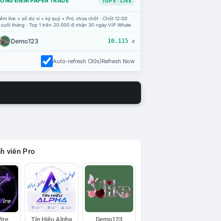
ỔNG ĐIỂM PAPER TRADE
TOP 5 · LIVE
ểm live = số dư ví + ký quỹ + PnL chưa chốt · Chốt 12:00
 cuối tháng · Top 1 trên 20.000 đ nhận 30 ngày VIP Whale.
Demo123
10.115
đ
Auto-refresh (30s)
Refresh Now
h viên Pro
ire
Tín Hiệu Alpha
Demo123