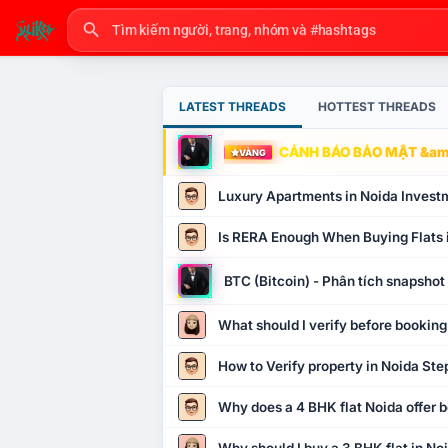
LATEST THREADS
HOTTEST THREADS
CẢNH BÁO BẢO MẬT &amp
VÀNG
Luxury Apartments in Noida Invest
Is RERA Enough When Buying Flats 
BTC (Bitcoin) - Phân tích snapsho
What should I verify before booking
How to Verify property in Noida Ste
Why does a 4 BHK flat Noida offer b