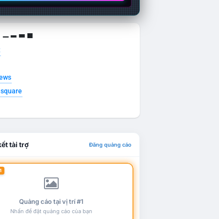
g ▁ ▂ ▃ ▄
t
news
esquare
ết tài trợ
Đăng quảng cáo
1
Quảng cáo tại vị trí #1
Nhấn để đặt quảng cáo của bạn