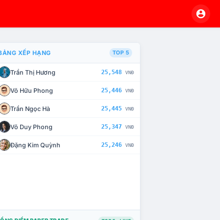
BẢNG XẾP HẠNG
TOP 5
Trần Thị Hương
25,548
VNĐ
À CHẾ TÀI XỬ LÝ VI PHẠM
Võ Hữu Phong
25,446
VNĐ
Trần Ngọc Hà
25,445
VNĐ
Võ Duy Phong
25,347
VNĐ
Đặng Kim Quỳnh
25,246
VNĐ