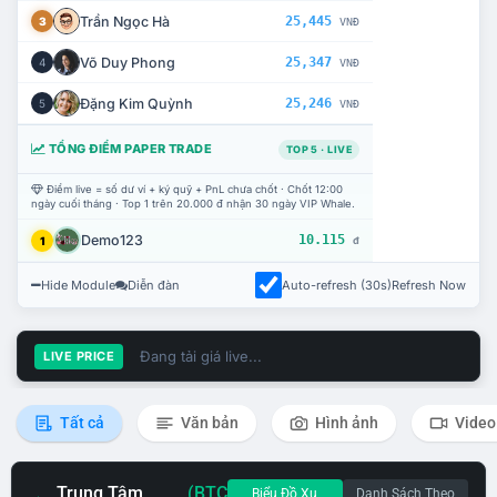
Trần Ngọc Hà
25,445
3
VNĐ
Võ Duy Phong
25,347
4
VNĐ
Đặng Kim Quỳnh
25,246
5
VNĐ
TỔNG ĐIỂM PAPER TRADE
TOP 5 · LIVE
Điểm live = số dư ví + ký quỹ + PnL chưa chốt · Chốt 12:00
ngày cuối tháng · Top 1 trên 20.000 đ nhận 30 ngày VIP Whale.
Demo123
10.115
1
đ
Hide Module
Diễn đàn
Auto-refresh (30s)
Refresh Now
Đang tải giá live...
LIVE PRICE
Tất cả
Văn bản
Hình ảnh
Video
Trung Tâm
(BTC
Biểu Đồ Xu
Danh Sách Theo