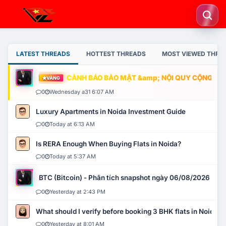
LATEST THREADS
HOTTEST THREADS
MOST VIEWED THRE
CẢNH BÁO BẢO MẬT &amp; NỘI QUY CỘNG ĐỒNG
VÀNG
0
Wednesday a31 6:07 AM
Luxury Apartments in Noida Investment Guide
0
Today at 6:13 AM
Is RERA Enough When Buying Flats in Noida?
0
Today at 5:37 AM
BTC (Bitcoin) - Phân tích snapshot ngày 06/08/2026
0
Yesterday at 2:43 PM
What should I verify before booking 3 BHK flats in Noida?
0
Yesterday at 8:01 AM