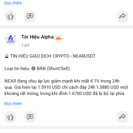
Đọc thêm
- Tác động: rủi ro cho thị trường crypto, tăng áp lực pháp lý.
#binancesquare
#cryptonews
#ofac
#ussanctions
#iran
$btc $eth
Tín Hiệu Alpha
#vlikevn
#titanbot
3 giờ
📰 Nguồn: Cointelegraph
🔮 TÍN HIỆU GIAO DỊCH CRYPTO - NEARUSDT
Loại tín hiệu: 🔴 BÁN (Short/Sell)
NEAR đang chịu áp lực giảm mạnh khi mất 4.1% trong 24h
qua. Giá hiện tại 1.5910 USD chỉ cách đáy 24h 1.5880 USD một
khoảng rất mỏng, trong khi đỉnh 1.6700 USD đã bị bỏ lại phía
sau. Biên độ dao động ngày đạt 4.9%, cho thấy phe bán đang
Đọc thêm
kiểm soát hoàn toàn. Khối lượng giao dịch 10.29 triệu NEAR
không đủ lớn để tạo lực đỡ, xác nhận xu hướng đi xuống đang
tiếp diễn.
Khuyến nghị giao dịch: