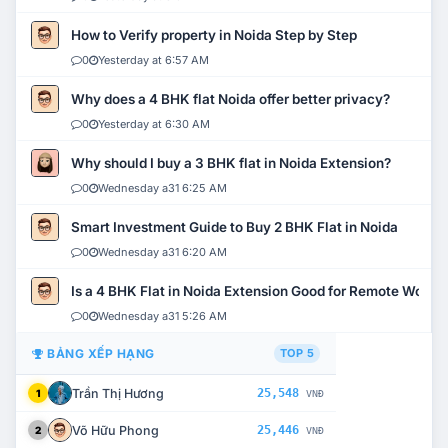
How to Verify property in Noida Step by Step
0
Yesterday at 6:57 AM
Why does a 4 BHK flat Noida offer better privacy?
0
Yesterday at 6:30 AM
Why should I buy a 3 BHK flat in Noida Extension?
0
Wednesday a31 6:25 AM
Smart Investment Guide to Buy 2 BHK Flat in Noida
0
Wednesday a31 6:20 AM
Is a 4 BHK Flat in Noida Extension Good for Remote Work?
0
Wednesday a31 5:26 AM
BẢNG XẾP HẠNG
TOP 5
Trần Thị Hương
25,548
1
VNĐ
Võ Hữu Phong
25,446
2
VNĐ