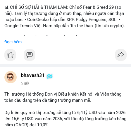
📊 CHỈ SỐ SỢ HÃI & THAM LAM: Chỉ số Fear & Greed 29 (sợ
hãi). Tâm lý thị trường đang ở mức thấp, nhiều người cẩn thận
hoặc bán. • CoinGecko hấp dẫn XRP, Pudgy Penguins, SOL. •
Google Trends Việt Nam hấp dẫn 'tin the thao' (tin tức crypto).
📈 XU HƯỚNG TÌM KIẾM & THẢO LUẬN: • XRP, SOL, PENGU,
Đọc thêm
ONDO, CASHCAT. • Chủ đề 'tô thị ty na' (tỷ giá) và 'giao thông'
(giao thông tài chính). • Bàn tán Binance Square tập trung vào
BTC breakout và lệnh long/short.
💬 DÒNG CHẢY TIN TỨC & TRUYỀN THÔNG: • Trump khẳng
định crypto là 'vấn đề lớn' giúp giảm áp lực USD. • Binance hỗ
bhavesh31
trợ cổ phiếu Apple/IBM. • Bài đăng hấp dẫn về $HFT, $SKYAI,
5 giờ
$BICO. • Tin nhắn cảnh báo về hack North Korea (Bybit).
Thị trường Hệ thống Đơn vị Điều khiển Kết nối và Viễn thông
💡 NHẬN ĐỊNH & KHUYẾN NGHỊ: Tâm lý thị trường đang phân
toàn cầu đang trên đà tăng trưởng mạnh mẽ.
cực. Sợ hãi do chỉ số thấp, nhưng hấp dẫn từ xu hướng meme
coin (PENGU, CASHCAT) và tin cậy từ các dự án lớn (BTC,
Dự kiến quy mô thị trường sẽ tăng từ 6,4 tỷ USD vào năm 2026
SOL). Rủi ro tăng nếu không có thông tin rõ ràng về quy định.
lên 16,6 tỷ USD vào năm 2036, với tốc độ tăng trưởng kép hàng
năm (CAGR) đạt 10,0%.
📊 Nguồn: Radar Tâm Lý Thị Trường