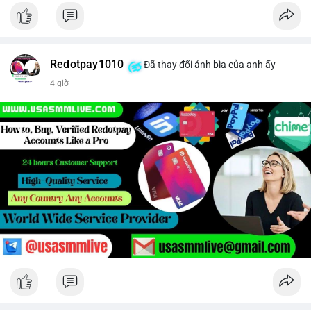
Redotpay1010
Đã thay đổi ảnh bìa của anh ấy
4 giờ