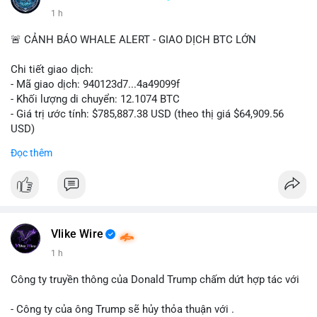
1 h
🚨 CẢNH BÁO WHALE ALERT - GIAO DỊCH BTC LỚN
Chi tiết giao dịch:
- Mã giao dịch: 940123d7...4a49099f
- Khối lượng di chuyển: 12.1074 BTC
- Giá trị ước tính: $785,887.38 USD (theo thị giá $64,909.56
USD)
- Thời gian: 22:17:40 2026-08-07 UTC
Đọc thêm
Nhận định phân tích hành vi của Cá voi dựa trên giao dịch này:
Khối lượng 12.1 BTC tương đương gần 786 nghìn USD được di
chuyển trong một giao dịch chưa xác nhận duy nhất. Mức giá
$64,909.56 đang nằm gần vùng kháng cự tâm lý quan trọng.
Động thái này có thể là bước chuẩn bị thanh khoản để bán ra,
Vlike Wire
hoặc tái phân bổ tài sản giữa các ví nóng nhằm tối ưu phí giao
1 h
dịch. Việc di chuyển một phần nhỏ trong tổng nắm giữ cho
thấy cá voi đang thăm dò thanh khoản thị trường trước khi có
Công ty truyền thông của Donald Trump chấm dứt hợp tác với
hành động lớn hơn.
- Công ty của ông Trump sẽ hủy thỏa thuận với .