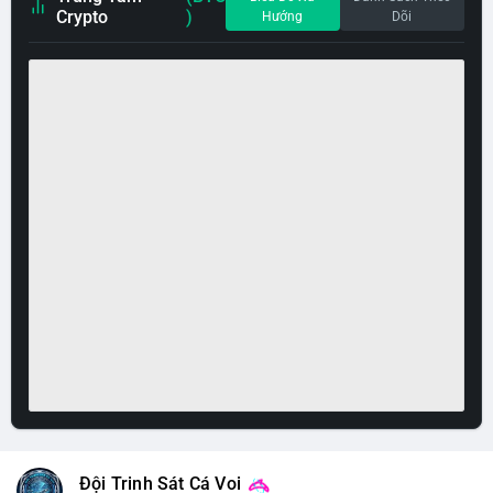
Crypto
)
Hướng
Dõi
Đội Trinh Sát Cá Voi