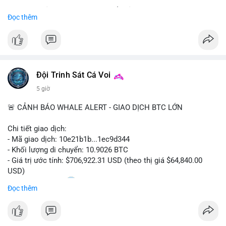
Sự tăng trưởng này được thúc đẩy bởi nhu cầu ngày càng cao
Đọc thêm
trong các lĩnh vực ô tô, logistics và thiết bị thông minh.
Doanh nghiệp cần theo dõi xu hướng này để nắm bắt cơ hội
đầu tư và phát triển giải pháp kết nối tiên tiến.
Đội Trinh Sát Cá Voi
5 giờ
🚨 CẢNH BÁO WHALE ALERT - GIAO DỊCH BTC LỚN
Chi tiết giao dịch:
- Mã giao dịch: 10e21b1b...1ec9d344
- Khối lượng di chuyển: 10.9026 BTC
- Giá trị ước tính: $706,922.31 USD (theo thị giá $64,840.00
USD)
- Thời gian: 18:20
0 2026-08-07 UTC
Đọc thêm
Nhận định phân tích:
Giao dịch 10.9 BTC trị giá hơn 706 nghìn USD được thực hiện
trong khung giờ thanh khoản mỏng (giờ châu Á) cho thấy chủ