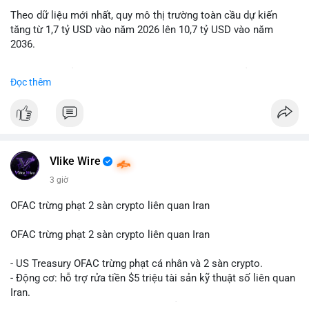
Theo dữ liệu mới nhất, quy mô thị trường toàn cầu dự kiến
Lời khuyên: Nhà đầu tư nhỏ lẻ nên quan sát thêm 2-4 giờ sau
tăng từ 1,7 tỷ USD vào năm 2026 lên 10,7 tỷ USD vào năm
khi giao dịch được xác nhận, tránh hành động theo cảm xúc.
2036.
Xác minh địa chỉ ví đích trước khi đưa ra quyết định vào lệnh,
ưu tiên quản trị rủi ro trong giai đoạn biến động mạnh.
Mức tăng trưởng này tương ứng với tốc độ tăng trưởng kép
Đọc thêm
hàng năm (CAGR) ấn tượng lên tới 20,2%.
#99dot6btc
#capvoichuyentien
#vilanhtichluy
#aplucban
#btcmempool65k
Điều gì đang thúc đẩy sự tăng trưởng vượt bậc này? Hãy cùng
theo dõi các phân tích chuyên sâu về xu hướng công nghệ và
nhu cầu thị trường trong thời gian tới.
Vlike Wire
3 giờ
OFAC trừng phạt 2 sàn crypto liên quan Iran
OFAC trừng phạt 2 sàn crypto liên quan Iran
- US Treasury OFAC trừng phạt cá nhân và 2 sàn crypto.
- Động cơ: hỗ trợ rửa tiền $5 triệu tài sản kỹ thuật số liên quan
Iran.
- Các sàn bị cấm hoạt động, tài khoản bị khóa.