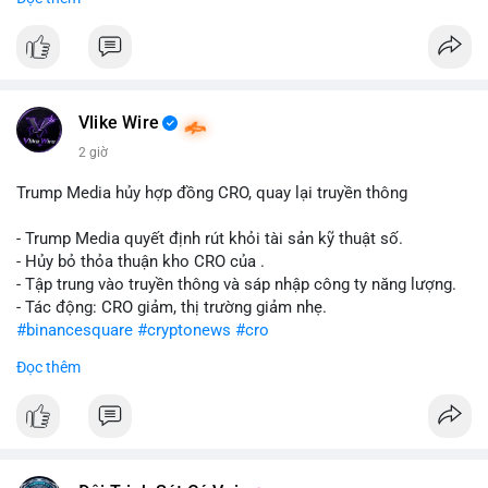
#abtc
#cryptonews
#stockmarket
#trump
$btc $eth
#vlikevn
#titanbot
Vlike Wire
📰 Nguồn: CoinDesk
2 giờ
Trump Media hủy hợp đồng CRO, quay lại truyền thông
- Trump Media quyết định rút khỏi tài sản kỹ thuật số.
- Hủy bỏ thỏa thuận kho CRO của .
- Tập trung vào truyền thông và sáp nhập công ty năng lượng.
- Tác động: CRO giảm, thị trường giảm nhẹ.
#binancesquare
#cryptonews
#cro
Đọc thêm
$cro
#vlikevn
#titanbot
📰 Nguồn: CoinDesk