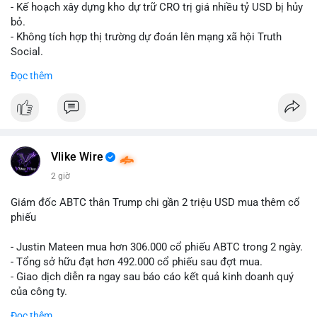
Lời khuyên cho nhà đầu tư nhỏ lẻ: Theo dõi xác nhận giao dịch
- Kế hoạch xây dựng kho dự trữ CRO trị giá nhiều tỷ USD bị hủy
và dòng tiền tiếp theo từ ví nguồn. Khối lượng này chưa đủ tạo
bỏ.
áp lực bán mạnh, nhưng nếu xuất hiện thêm 2-3 giao dịch
- Không tích hợp thị trường dự đoán lên mạng xã hội Truth
tương tự trong 24 giờ tới, khả năng cao là sóng điều chỉnh
Social.
ngắn hạn. Giữ tỷ trọng danh mục hợp lý, tránh FOMO mua đuổi
Đọc thêm
ở vùng giá hiện tại.
#binancesquare
#cryptonews
#cro
#trump
#truthsocial
#12dot1btc
#786kusd
#dichuyenvinuong
#khangcu64900
$cro
#mempoolbtc
#vlikevn
#titanbot
Vlike Wire
📰 Nguồn: Cointelegraph
2 giờ
Giám đốc ABTC thân Trump chi gần 2 triệu USD mua thêm cổ
phiếu
- Justin Mateen mua hơn 306.000 cổ phiếu ABTC trong 2 ngày.
- Tổng sở hữu đạt hơn 492.000 cổ phiếu sau đợt mua.
- Giao dịch diễn ra ngay sau báo cáo kết quả kinh doanh quý
của công ty.
Đọc thêm