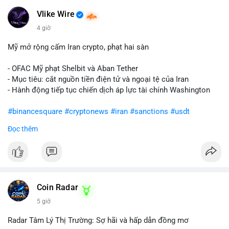
Vlike Wire
4 giờ
Mỹ mở rộng cấm Iran crypto, phạt hai sàn
- OFAC Mỹ phạt Shelbit và Aban Tether
- Mục tiêu: cắt nguồn tiền điện tử và ngoại tệ của Iran
- Hành động tiếp tục chiến dịch áp lực tài chính Washington
#binancesquare
#cryptonews
#iran
#sanctions
#usdt
Đọc thêm
$usdt
#vlikevn
#titanbot
📰 Nguồn: CoinDesk
Coin Radar
5 giờ
Radar Tâm Lý Thị Trường: Sợ hãi và hấp dẫn đồng mơ