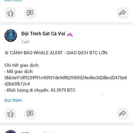
$btc $eth
#vlikevn
#titanbot
📰 Nguồn: Cointelegraph
Đội Trinh Sát Cá Voi
5 giờ
🚨 CẢNH BÁO WHALE ALERT - GIAO DỊCH BTC LỚN
Chi tiết giao dịch:
- Mã giao dịch:
0bb3a91df9239f91c90931de9df82950fd24ed6e3d28bcd2475e8
d2b63fb12c4
- Khối lượng di chuyển: 43.3979 BTC
- Giá trị ước tính: $2,820,579.98 USD (theo thị giá $64,993.43
Đọc thêm
USD)
- Thời gian: 04:18
4 2026-08-08 UTC
Nhận định phân tích hành vi của Cá voi dựa trên giao dịch này:
Khối lượng 43.3979 BTC tương đương 2.82 triệu USD, một con