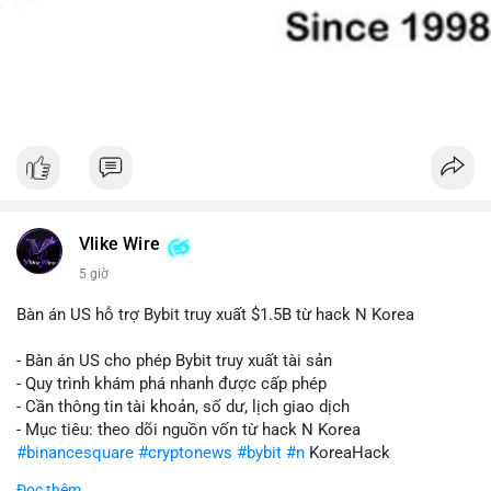
Vlike Wire
5 giờ
Bàn án US hỗ trợ Bybit truy xuất $1.5B từ hack N Korea
- Bàn án US cho phép Bybit truy xuất tài sản
- Quy trình khám phá nhanh được cấp phép
- Cần thông tin tài khoản, số dư, lịch giao dịch
- Mục tiêu: theo dõi nguồn vốn từ hack N Korea
#binancesquare
#cryptonews
#bybit
#n
KoreaHack
Đọc thêm