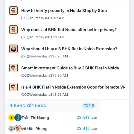
How to Verify property in Noida Step by Step
0
Thursday a31 6:57 AM
Why does a 4 BHK flat Noida offer better privacy?
0
Thursday a31 6:30 AM
Why should I buy a 3 BHK flat in Noida Extension?
0
Wednesday a31 6:25 AM
Smart Investment Guide to Buy 2 BHK Flat in Noida
0
Wednesday a31 6:20 AM
Is a 4 BHK Flat in Noida Extension Good for Remote Work?
0
Wednesday a31 5:26 AM
BẢNG XẾP HẠNG
TOP 5
Trần Thị Hương
25,548
1
VNĐ
Võ Hữu Phong
25,446
2
VNĐ