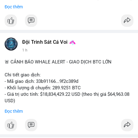
Bắt đầu ngay hôm nay với bước chăm sóc nhỏ nhưng hiệu quả
Đọc thêm
lớn cho nụ cười khỏe mạnh.
#dentabiome
#badbreathsolution
#hoithothommat
#chamsocrangmieng
#suckhoerangmieng
#nucuoitutin
Đội Trinh Sát Cá Voi
1 h
🚨 CẢNH BÁO WHALE ALERT - GIAO DỊCH BTC LỚN
Chi tiết giao dịch:
- Mã giao dịch: 33b91166...9f2c389d
- Khối lượng di chuyển: 289.9251 BTC
- Giá trị ước tính: $18,834,429.22 USD (theo thị giá $64,963.08
USD)
- Thời gian: 08:19:30 2026-08-08 UTC
Đọc thêm
Nhận định phân tích:
Khối lượng gần 290 BTC tương đương gần 19 triệu USD được
chuyển trong một giao dịch chưa xác nhận cho thấy dấu hiệu