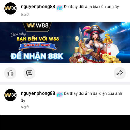
#binancesquare
#cryptonews
#xrp
nguyenphong88
Đã thay đổi ảnh bìa của anh ấy
$xrp
6 giờ
#vlikevn
#titanbot
📰 Nguồn: CoinDesk
nguyenphong88
Đã thay đổi ảnh đại diện của anh
ấy
6 giờ