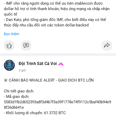
💡 NHẬN ĐỊNH & KHUYẾN NGHỊ: Tâm lý ngắn hạn vẫn tiêu
- IMF cho rằng người dùng có thể ưu tiên stablecoin được
cực do sợ hãi, nhưng xu hướng coin nhỏ và tin tức AI/NVIDA
dollar hỗ trợ vì tính thanh khoản, hiệu ứng mạng và chấp nhận
có thể tạo cơ hội mua sớm. Cần theo dõi sự thay đổi trong
quốc tế
chính sách crypto Mỹ.
- Dan Katz, phó tổng giám đốc IMF, cho biết điều này có thể
thúc đẩy nhu cầu đối với các token dollar-backed
📊 Nguồn: Radar Tâm Lý Thị Trường
- Nhận định được đưa ra trong bối cảnh các quốc gia phát
Đọc thêm
triển stablecoin nội địa
$btc $eth
#vlikevn
#titanbot
Đội Trinh Sát Cá Voi
📰 Nguồn: Cointelegraph
3 giờ
🚨 CẢNH BÁO WHALE ALERT - GIAO DỊCH BTC LỚN
Chi tiết giao dịch:
- Mã giao dịch:
5583d1fb2d652393a8f3d4b7f3a39f1778e74f9112c5baf40b94e9
8f26d6641e
- Khối lượng di chuyển: 61.3732 BTC