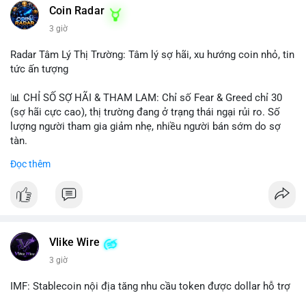
Coin Radar
3 giờ
Radar Tâm Lý Thị Trường: Tâm lý sợ hãi, xu hướng coin nhỏ, tin
tức ấn tượng
📊 CHỈ SỐ SỢ HÃI & THAM LAM: Chỉ số Fear & Greed chỉ 30
(sợ hãi cực cao), thị trường đang ở trạng thái ngại rủi ro. Số
lượng người tham gia giảm nhẹ, nhiều người bán sớm do sợ
tàn.
Đọc thêm
📈 XU HƯỚNG TÌM KIẾM & THẢO LUẬN: Biconomy (BICO),
Pudgy Penguins (PENGU), Bitcoin SV (BSV) và Kaspa (KAS) là
coin được tìm kiếm nhiều nhất. Chủ đề NFT (Pudgy Penguins),
AI (Hyperliquid) và ổn định (BSV) nổi bật.
💬 DÒNG CHẢY TIN TỨC & TRUYỀN THÔNG: Bàn tán trên
Vlike Wire
Binance Square tập trung vào lệnh kẹp, dự báo NVDA và Musk
3 giờ
Starship 13. Telegram nhấn mạnh luật mới tại Brazil và tranh
luận về Clearity Act.
IMF: Stablecoin nội địa tăng nhu cầu token được dollar hỗ trợ