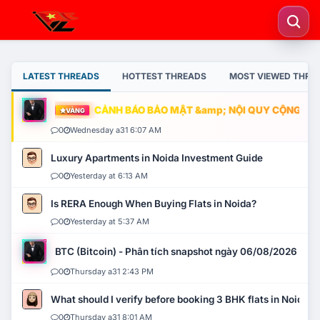
LATEST THREADS
HOTTEST THREADS
MOST VIEWED THRE
CẢNH BÁO BẢO MẬT &amp; NỘI QUY CỘNG ĐỒNG
VÀNG
0
Wednesday a31 6:07 AM
Luxury Apartments in Noida Investment Guide
0
Yesterday at 6:13 AM
Is RERA Enough When Buying Flats in Noida?
0
Yesterday at 5:37 AM
BTC (Bitcoin) - Phân tích snapshot ngày 06/08/2026
0
Thursday a31 2:43 PM
What should I verify before booking 3 BHK flats in Noida?
0
Thursday a31 8:01 AM