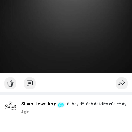
Lời khuyên:
Nhà đầu tư nhỏ lẻ nên theo dõi thêm 2-3 giao dịch lớn tiếp
theo trong 24 giờ. Nếu dòng tiền tiếp tục chảy vào ví lạnh, đó
là tín hiệu tích lũy. Tránh hành động theo cảm xúc trước một
giao dịch đơn lẻ.
#19dot8371btc
#vilanh
#tichluydaihan
#phanbotaisan
#gia65k
Silver Jewellery
Đã thay đổi ảnh đại diện của cô ấy
4 giờ