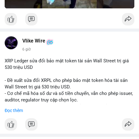
Vlike Wire
6 giờ
XRP Ledger sửa đổi bảo mật token tài sản Wall Street trị giá
530 triệu USD
- Đề xuất sửa đổi XRPL cho phép bảo mật token hóa tài sản
Wall Street trị giá 530 triệu USD.
- Cơ chế mã hóa số dư và số tiền chuyển, vẫn cho phép issuer,
auditor, regulator truy cập chọn lọc.
- Mục tiêu: tăng tính riêng tư, tuân thủ quy định, bảo vệ dữ liệu
Đọc thêm
tài chính.
- Đề xuất đang được xem xét bởi cộng đồng XRPL và các tổ
chức tài chính.