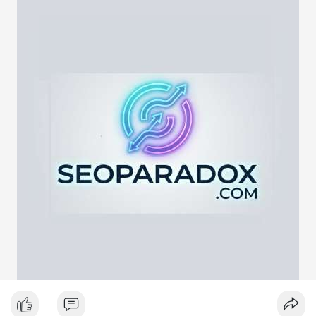
lên sàn giao dịch để chuẩn bị thanh khoản hoặc bán ra, tạo áp
lực cung ngắn hạn. Tuy nhiên, nếu địa chỉ nhận là ví lạnh hoặc
ví tích lũy, động thái này phản ánh chiến lược nắm giữ dài hạn
giữa lúc thị trường biến động quanh mốc 65,000 USD. Việc
giao dịch chưa được xác nhận làm tăng sự chú ý của giới đầu
tư, có thể gây ra biến động giá tức thời.
Lời khuyên ngắn gọn cho nhà đầu tư nhỏ lẻ:
Hãy theo dõi xác nhận giao dịch và dòng tiền tiếp theo. Nếu
BTC bị chuyển lên sàn trong khung giờ thanh khoản thấp, hãy
thận trọng với nhịp điều chỉnh ngắn hạn. Không nên hành động
theo cảm xúc, hãy đặt lệnh dựa trên vùng hỗ trợ và kháng cự rõ
ràng.
#21dot71btc
#mempoolbtc
#chuyentiencavoi
#aplucban
#biendonggia