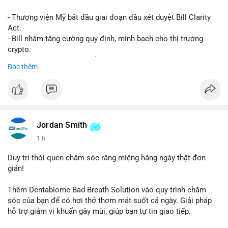
- Thượng viện Mỹ bắt đầu giai đoạn đầu xét duyệt Bill Clarity
Act.
- Bill nhằm tăng cường quy định, minh bạch cho thị trường
crypto.
- Đạt 60 phiếu cần thiết để tiến tới tháng tới.
Đọc thêm
- Bill có thể ảnh hưởng pháp lý, hoạt động của các đồng tiền kỹ
thuật số.
#binancesquare
#cryptonews
#regulation
#ussenate
#clarityact
Jordan Smith
$btc $eth
1 h
#vlikevn
#titanbot
Duy trì thói quen chăm sóc răng miệng hằng ngày thật đơn
giản!
📰 Nguồn: CoinDesk
Thêm Dentabiome Bad Breath Solution vào quy trình chăm
sóc của bạn để có hơi thở thơm mát suốt cả ngày. Giải pháp
hỗ trợ giảm vi khuẩn gây mùi, giúp bạn tự tin giao tiếp.