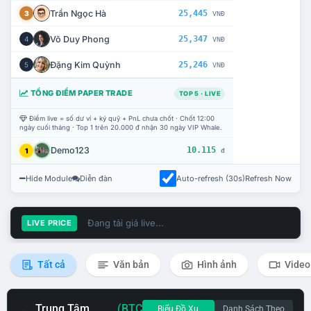
Trần Ngọc Hà
25,445
3
VNĐ
Võ Duy Phong
25,347
4
VNĐ
Đặng Kim Quỳnh
25,246
5
VNĐ
TỔNG ĐIỂM PAPER TRADE
TOP 5 · LIVE
Điểm live = số dư ví + ký quỹ + PnL chưa chốt · Chốt 12:00
ngày cuối tháng · Top 1 trên 20.000 đ nhận 30 ngày VIP Whale.
Demo123
10.115
1
đ
Hide Module
Diễn đàn
Auto-refresh (30s)
Refresh Now
Đang tải giá live...
LIVE PRICE
Tất cả
Văn bản
Hình ảnh
Video
Trung Tâm
(BTC
Biểu Đồ Xu
Danh Sách Theo