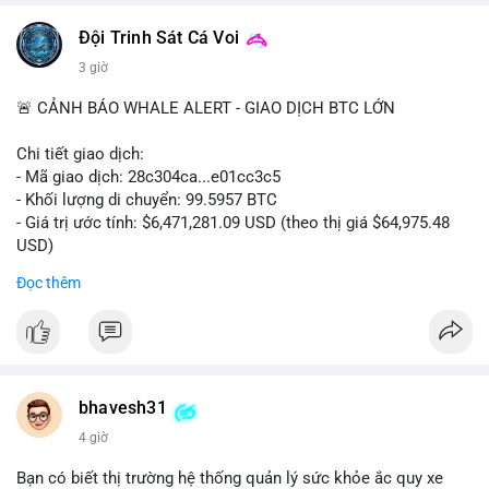
📰 Nguồn: CoinDesk
Đội Trinh Sát Cá Voi
3 giờ
🚨 CẢNH BÁO WHALE ALERT - GIAO DỊCH BTC LỚN
Chi tiết giao dịch:
- Mã giao dịch: 28c304ca...e01cc3c5
- Khối lượng di chuyển: 99.5957 BTC
- Giá trị ước tính: $6,471,281.09 USD (theo thị giá $64,975.48
USD)
- Thời gian: 20:19:36 2026-08-07 UTC
Đọc thêm
Nhận định phân tích: Khối lượng 99.6 BTC chưa xác nhận, trị
giá hơn 6.47 triệu USD, cho thấy dấu hiệu chuyển tiền quy mô
lớn. Với mức giá BTC quanh vùng 65K USD, hành vi này thường
gặp ở hai kịch bản: cá voi nạp lên sàn giao dịch để chuẩn bị
thanh khoản hoặc bán, hoặc chuyển sang ví lạnh nhằm tích lũy
bhavesh31
dài hạn. Việc giao dịch chưa được xác nhận tạo tâm lý thận
4 giờ
trọng, giới đầu tư theo dõi sát dòng tiền này để đánh giá áp lực
cung ngắn hạn. Nếu BTC vào ví nóng sàn, khả năng cao là
Bạn có biết thị trường hệ thống quản lý sức khỏe ắc quy xe