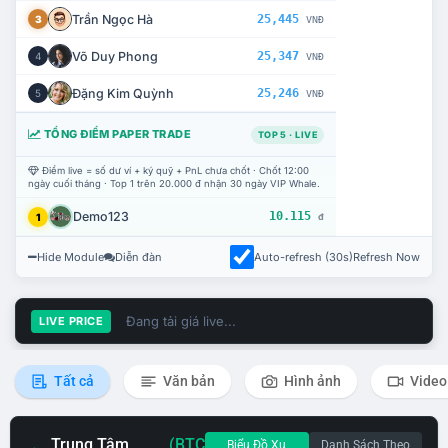
Trần Ngọc Hà
25,445
3
VNĐ
Võ Duy Phong
25,347
4
VNĐ
Đặng Kim Quỳnh
25,246
5
VNĐ
TỔNG ĐIỂM PAPER TRADE
TOP 5 · LIVE
Điểm live = số dư ví + ký quỹ + PnL chưa chốt · Chốt 12:00
ngày cuối tháng · Top 1 trên 20.000 đ nhận 30 ngày VIP Whale.
Demo123
10.115
1
đ
Hide Module
Diễn đàn
Auto-refresh (30s)
Refresh Now
Đang tải giá live...
LIVE PRICE
Tất cả
Văn bản
Hình ảnh
Video
Trung Tâm
(BTC
Biểu Đồ Xu
Danh Sách Theo