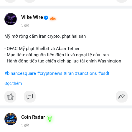
Vlike Wire
5 giờ
Mỹ mở rộng cấm Iran crypto, phạt hai sàn
- OFAC Mỹ phạt Shelbit và Aban Tether
- Mục tiêu: cắt nguồn tiền điện tử và ngoại tệ của Iran
- Hành động tiếp tục chiến dịch áp lực tài chính Washington
#binancesquare
#cryptonews
#iran
#sanctions
#usdt
Đọc thêm
$usdt
#vlikevn
#titanbot
📰 Nguồn: CoinDesk
Coin Radar
5 giờ