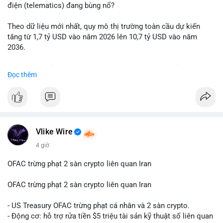
động thái chốt lời; ngược lại, nếu vào ví mới không hoạt động,
điện (telematics) đang bùng nổ?
đó là tín hiệu gom hàng chiến lược.
Theo dữ liệu mới nhất, quy mô thị trường toàn cầu dự kiến
Lời khuyên: Nhà đầu tư nhỏ lẻ nên quan sát thêm 2-4 giờ sau
tăng từ 1,7 tỷ USD vào năm 2026 lên 10,7 tỷ USD vào năm
khi giao dịch được xác nhận, tránh hành động theo cảm xúc.
2036.
Xác minh địa chỉ ví đích trước khi đưa ra quyết định vào lệnh,
ưu tiên quản trị rủi ro trong giai đoạn biến động mạnh.
Mức tăng trưởng này tương ứng với tốc độ tăng trưởng kép
Đọc thêm
hàng năm (CAGR) ấn tượng lên tới 20,2%.
#99dot6btc
#capvoichuyentien
#vilanhtichluy
#aplucban
#btcmempool65k
Điều gì đang thúc đẩy sự tăng trưởng vượt bậc này? Hãy cùng
theo dõi các phân tích chuyên sâu về xu hướng công nghệ và
nhu cầu thị trường trong thời gian tới.
Vlike Wire
4 giờ
OFAC trừng phạt 2 sàn crypto liên quan Iran
OFAC trừng phạt 2 sàn crypto liên quan Iran
- US Treasury OFAC trừng phạt cá nhân và 2 sàn crypto.
- Động cơ: hỗ trợ rửa tiền $5 triệu tài sản kỹ thuật số liên quan