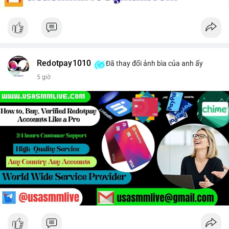
Redotpay1010
Đã thay đổi ảnh bìa của anh ấy
5 giờ