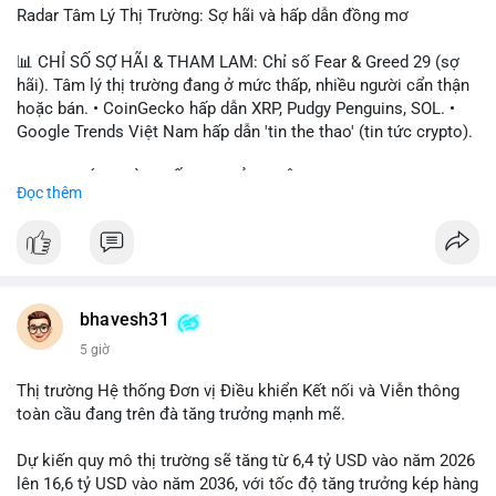
Radar Tâm Lý Thị Trường: Sợ hãi và hấp dẫn đồng mơ
📊 CHỈ SỐ SỢ HÃI & THAM LAM: Chỉ số Fear & Greed 29 (sợ
hãi). Tâm lý thị trường đang ở mức thấp, nhiều người cẩn thận
hoặc bán. • CoinGecko hấp dẫn XRP, Pudgy Penguins, SOL. •
Google Trends Việt Nam hấp dẫn 'tin the thao' (tin tức crypto).
📈 XU HƯỚNG TÌM KIẾM & THẢO LUẬN: • XRP, SOL, PENGU,
Đọc thêm
ONDO, CASHCAT. • Chủ đề 'tô thị ty na' (tỷ giá) và 'giao thông'
(giao thông tài chính). • Bàn tán Binance Square tập trung vào
BTC breakout và lệnh long/short.
💬 DÒNG CHẢY TIN TỨC & TRUYỀN THÔNG: • Trump khẳng
định crypto là 'vấn đề lớn' giúp giảm áp lực USD. • Binance hỗ
bhavesh31
trợ cổ phiếu Apple/IBM. • Bài đăng hấp dẫn về $HFT, $SKYAI,
5 giờ
$BICO. • Tin nhắn cảnh báo về hack North Korea (Bybit).
Thị trường Hệ thống Đơn vị Điều khiển Kết nối và Viễn thông
💡 NHẬN ĐỊNH & KHUYẾN NGHỊ: Tâm lý thị trường đang phân
toàn cầu đang trên đà tăng trưởng mạnh mẽ.
cực. Sợ hãi do chỉ số thấp, nhưng hấp dẫn từ xu hướng meme
coin (PENGU, CASHCAT) và tin cậy từ các dự án lớn (BTC,
Dự kiến quy mô thị trường sẽ tăng từ 6,4 tỷ USD vào năm 2026
SOL). Rủi ro tăng nếu không có thông tin rõ ràng về quy định.
lên 16,6 tỷ USD vào năm 2036, với tốc độ tăng trưởng kép hàng