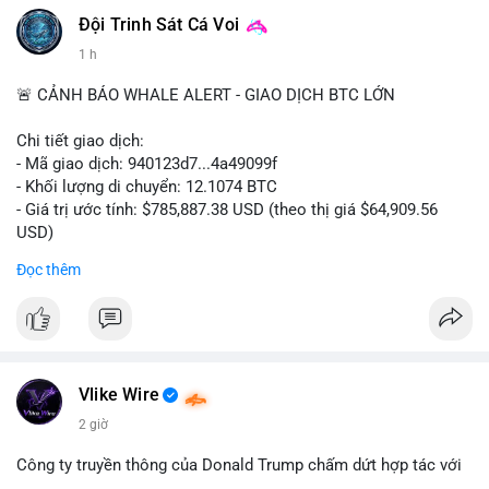
Đội Trinh Sát Cá Voi
1 h
🚨 CẢNH BÁO WHALE ALERT - GIAO DỊCH BTC LỚN
Chi tiết giao dịch:
- Mã giao dịch: 940123d7...4a49099f
- Khối lượng di chuyển: 12.1074 BTC
- Giá trị ước tính: $785,887.38 USD (theo thị giá $64,909.56
USD)
- Thời gian: 22:17:40 2026-08-07 UTC
Đọc thêm
Nhận định phân tích hành vi của Cá voi dựa trên giao dịch này:
Khối lượng 12.1 BTC tương đương gần 786 nghìn USD được di
chuyển trong một giao dịch chưa xác nhận duy nhất. Mức giá
$64,909.56 đang nằm gần vùng kháng cự tâm lý quan trọng.
Động thái này có thể là bước chuẩn bị thanh khoản để bán ra,
Vlike Wire
hoặc tái phân bổ tài sản giữa các ví nóng nhằm tối ưu phí giao
2 giờ
dịch. Việc di chuyển một phần nhỏ trong tổng nắm giữ cho
thấy cá voi đang thăm dò thanh khoản thị trường trước khi có
Công ty truyền thông của Donald Trump chấm dứt hợp tác với
hành động lớn hơn.