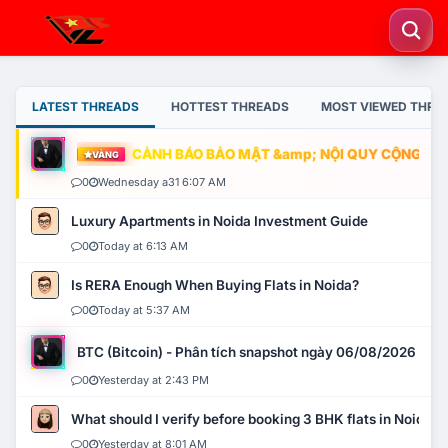
LATEST THREADS
HOTTEST THREADS
MOST VIEWED THRE
CẢNH BÁO BẢO MẬT &amp; NỘI QUY CỘNG ĐỒNG
VÀNG
0
Wednesday a31 6:07 AM
Luxury Apartments in Noida Investment Guide
0
Today at 6:13 AM
Is RERA Enough When Buying Flats in Noida?
0
Today at 5:37 AM
BTC (Bitcoin) - Phân tích snapshot ngày 06/08/2026
0
Yesterday at 2:43 PM
What should I verify before booking 3 BHK flats in Noida?
0
Yesterday at 8:01 AM