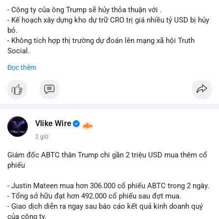
- Công ty của ông Trump sẽ hủy thỏa thuận với .
Lời khuyên cho nhà đầu tư nhỏ lẻ: Theo dõi xác nhận giao dịch
- Kế hoạch xây dựng kho dự trữ CRO trị giá nhiều tỷ USD bị hủy
và dòng tiền tiếp theo từ ví nguồn. Khối lượng này chưa đủ tạo
bỏ.
áp lực bán mạnh, nhưng nếu xuất hiện thêm 2-3 giao dịch
- Không tích hợp thị trường dự đoán lên mạng xã hội Truth
tương tự trong 24 giờ tới, khả năng cao là sóng điều chỉnh
Social.
ngắn hạn. Giữ tỷ trọng danh mục hợp lý, tránh FOMO mua đuổi
Đọc thêm
ở vùng giá hiện tại.
#binancesquare
#cryptonews
#cro
#trump
#truthsocial
#12dot1btc
#786kusd
#dichuyenvinuong
#khangcu64900
$cro
#mempoolbtc
#vlikevn
#titanbot
Vlike Wire
📰 Nguồn: Cointelegraph
2 giờ
Giám đốc ABTC thân Trump chi gần 2 triệu USD mua thêm cổ
phiếu
- Justin Mateen mua hơn 306.000 cổ phiếu ABTC trong 2 ngày.
- Tổng sở hữu đạt hơn 492.000 cổ phiếu sau đợt mua.
- Giao dịch diễn ra ngay sau báo cáo kết quả kinh doanh quý
của công ty.