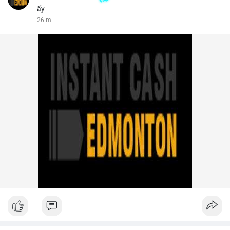
ấy
26 m