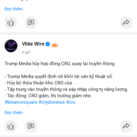
Đọc thêm
#abtc
#cryptonews
#stockmarket
#trump
$btc $eth
#vlikevn
#titanbot
Vlike Wire
📰 Nguồn: CoinDesk
2 giờ
Trump Media hủy hợp đồng CRO, quay lại truyền thông
- Trump Media quyết định rút khỏi tài sản kỹ thuật số.
- Hủy bỏ thỏa thuận kho CRO của .
- Tập trung vào truyền thông và sáp nhập công ty năng lượng.
- Tác động: CRO giảm, thị trường giảm nhẹ.
#binancesquare
#cryptonews
#cro
Đọc thêm
$cro
#vlikevn
#titanbot