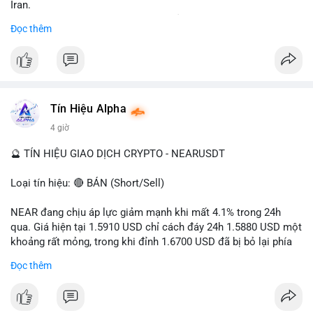
Iran.
- Các sàn bị cấm hoạt động, tài khoản bị khóa.
Đọc thêm
- Tác động: rủi ro cho thị trường crypto, tăng áp lực pháp lý.
#binancesquare
#cryptonews
#ofac
#ussanctions
#iran
$btc $eth
Tín Hiệu Alpha
#vlikevn
#titanbot
4 giờ
📰 Nguồn: Cointelegraph
🔮 TÍN HIỆU GIAO DỊCH CRYPTO - NEARUSDT
Loại tín hiệu: 🔴 BÁN (Short/Sell)
NEAR đang chịu áp lực giảm mạnh khi mất 4.1% trong 24h
qua. Giá hiện tại 1.5910 USD chỉ cách đáy 24h 1.5880 USD một
khoảng rất mỏng, trong khi đỉnh 1.6700 USD đã bị bỏ lại phía
sau. Biên độ dao động ngày đạt 4.9%, cho thấy phe bán đang
Đọc thêm
kiểm soát hoàn toàn. Khối lượng giao dịch 10.29 triệu NEAR
không đủ lớn để tạo lực đỡ, xác nhận xu hướng đi xuống đang
tiếp diễn.