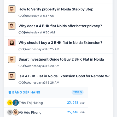
How to Verify property in Noida Step by Step
0
Yesterday at 6:57 AM
Why does a 4 BHK flat Noida offer better privacy?
0
Yesterday at 6:30 AM
Why should I buy a 3 BHK flat in Noida Extension?
0
Wednesday a31 6:25 AM
Smart Investment Guide to Buy 2 BHK Flat in Noida
0
Wednesday a31 6:20 AM
Is a 4 BHK Flat in Noida Extension Good for Remote Work?
0
Wednesday a31 5:26 AM
BẢNG XẾP HẠNG
TOP 5
Trần Thị Hương
25,548
1
VNĐ
Võ Hữu Phong
25,446
2
VNĐ