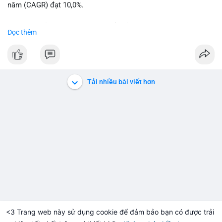
năm (CAGR) đạt 10,0%.
📊 Nguồn: Radar Tâm Lý Thị Trường
Sự tăng trưởng này được thúc đẩy bởi nhu cầu ngày càng cao
Đọc thêm
trong các lĩnh vực ô tô, logistics và thiết bị thông minh.
Doanh nghiệp cần theo dõi xu hướng này để nắm bắt cơ hội
đầu tư và phát triển giải pháp kết nối tiên tiến.
Tải nhiều bài viết hơn
<3 Trang web này sử dụng cookie để đảm bảo bạn có được trải