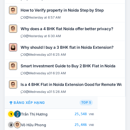
How to Verify property in Noida Step by Step
0
Yesterday at 6:57 AM
Why does a 4 BHK flat Noida offer better privacy?
0
Yesterday at 6:30 AM
Why should I buy a 3 BHK flat in Noida Extension?
0
Wednesday a31 6:25 AM
Smart Investment Guide to Buy 2 BHK Flat in Noida
0
Wednesday a31 6:20 AM
Is a 4 BHK Flat in Noida Extension Good for Remote Work?
0
Wednesday a31 5:26 AM
BẢNG XẾP HẠNG
TOP 5
Trần Thị Hương
25,548
1
VNĐ
Võ Hữu Phong
25,446
2
VNĐ