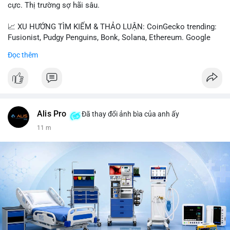
cực. Thị trường sợ hãi sâu.
📈 XU HƯỚNG TÌM KIẾM & THẢO LUẬN: CoinGecko trending:
Fusionist, Pudgy Penguins, Bonk, Solana, Ethereum. Google
Trends Việt Nam: vietnam vs cambodia, cà phê, thành lộc, hồ
Đọc thêm
tiêu, vũ khí hạt nhân, đội tuyển Brasil, cúp U20 Châu Á.
LunarCrush trending: Ethereum, Solana, Taylor Swift, Tesla,
UFC 310, Premier League, Champions League, NCAA Football,
Dogecoin, LeBron James, Andreessen Horowitz, NFL,
Polkadot, Real Madrid, Beyoncé, Microsoft, UFC 311, Chainlink,
MrBeast, Google. Binance Square: nhiều post về lệnh long, lợi
Alis Pro
Đã thay đổi ảnh bìa của anh ấy
nhuận, $HFT/$SKYAI, $RIVER, $WLD, $ALLO, Top trader 30
11 m
ngày, POV Binancian, bình nước Binance, sân khấu, chia sẻ trải
nghiệm.
💬 DÒNG CHẢY TIN TỨC & TRUYỀN THÔNG: Telegram
CoinTelegraph: Saylor nói Bitcoin không cần rõ ràng, Mỹ cần
rõ ràng; CEX futures volume giảm xuống $4 tỷ trong tháng 7,
thấp nhất từ tháng 12/2023; Prophet Market ra mắt thị trường
dự đoán human vs AI; Trump nói crypto làเรื่อง lớn, người dùng
Bitcoin giảm áp lực cho đồng đô la; Thượng viện Mỹ đẩy lại bỏ