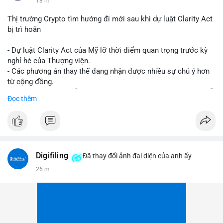
18 m
Thị trường Crypto tìm hướng đi mới sau khi dự luật Clarity Act
bị trì hoãn
- Dự luật Clarity Act của Mỹ lỡ thời điểm quan trọng trước kỳ
nghỉ hè của Thượng viện.
- Các phương án thay thế đang nhận được nhiều sự chú ý hơn
từ cộng đồng.
- Thị trường crypto vẫn tiếp tục vận động bất chấp sự chậm trễ
Đọc thêm
về pháp lý.
#binancesquare
#cryptonews
#regulation
#uspolitics
$btc $eth
Digifiling
Đã thay đổi ảnh đại diện của anh ấy
#vlikevn
#titanbot
26 m
📰 Nguồn: CoinDesk