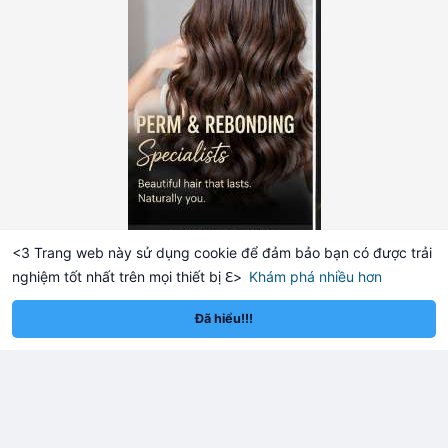
<3 Trang web này sử dụng cookie để đảm bảo bạn có được trải
nghiệm tốt nhất trên mọi thiết bị ℇ>
Khám phá nhiều hơn
Solana
BNB
$1,929.37
$73.92
+1.30%
SOL
+0.72%
BNB
Đã hiểu!!!
Tải nhiều bài viết hơn