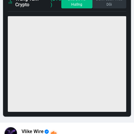
Crypto
)
Hướng
Dõi
Vlike Wire