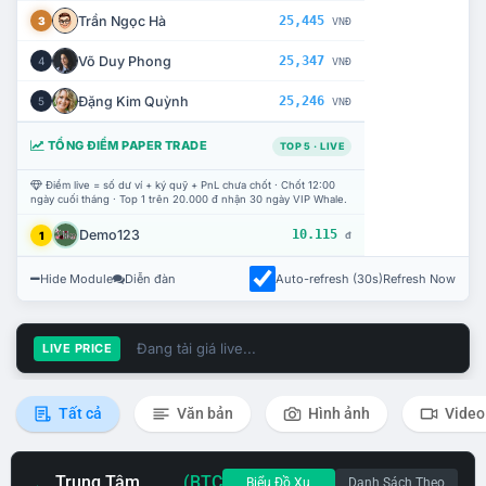
Trần Ngọc Hà
25,445
3
VNĐ
Võ Duy Phong
25,347
4
VNĐ
Đặng Kim Quỳnh
25,246
5
VNĐ
TỔNG ĐIỂM PAPER TRADE
TOP 5 · LIVE
Điểm live = số dư ví + ký quỹ + PnL chưa chốt · Chốt 12:00
ngày cuối tháng · Top 1 trên 20.000 đ nhận 30 ngày VIP Whale.
Demo123
10.115
1
đ
Hide Module
Diễn đàn
Auto-refresh (30s)
Refresh Now
Đang tải giá live...
LIVE PRICE
Tất cả
Văn bản
Hình ảnh
Video
Trung Tâm
(BTC
Biểu Đồ Xu
Danh Sách Theo