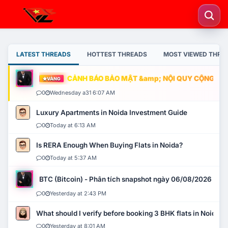
LATEST THREADS
HOTTEST THREADS
MOST VIEWED THRE
CẢNH BÁO BẢO MẬT &amp; NỘI QUY CỘNG ĐỒNG
VÀNG
0
Wednesday a31 6:07 AM
Luxury Apartments in Noida Investment Guide
0
Today at 6:13 AM
Is RERA Enough When Buying Flats in Noida?
0
Today at 5:37 AM
BTC (Bitcoin) - Phân tích snapshot ngày 06/08/2026
0
Yesterday at 2:43 PM
What should I verify before booking 3 BHK flats in Noida?
0
Yesterday at 8:01 AM