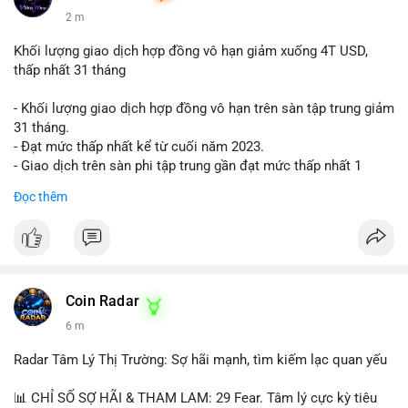
2 m
Khối lượng giao dịch hợp đồng vô hạn giảm xuống 4T USD,
thấp nhất 31 tháng
- Khối lượng giao dịch hợp đồng vô hạn trên sàn tập trung giảm
31 tháng.
- Đạt mức thấp nhất kể từ cuối năm 2023.
- Giao dịch trên sàn phi tập trung gần đạt mức thấp nhất 1
năm.
Đọc thêm
#binancesquare
#cryptonews
#cex
#futures
$btc $eth
#vlikevn
#titanbot
Coin Radar
6 m
📰 Nguồn: Cointelegraph
Radar Tâm Lý Thị Trường: Sợ hãi mạnh, tìm kiếm lạc quan yếu
📊 CHỈ SỐ SỢ HÃI & THAM LAM: 29 Fear. Tâm lý cực kỳ tiêu