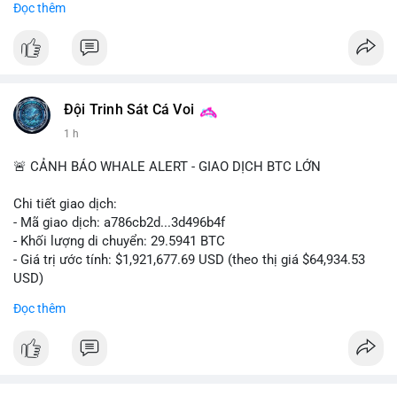
Đọc thêm
dịch Spot.
#binance
#btc
#cryptonews
#bitcoin
#futures
$btc
Đội Trinh Sát Cá Voi
#vlikevn
#titanbot
1 h
📰 Nguồn: Cointelegraph
🚨 CẢNH BÁO WHALE ALERT - GIAO DỊCH BTC LỚN
Chi tiết giao dịch:
- Mã giao dịch: a786cb2d...3d496b4f
- Khối lượng di chuyển: 29.5941 BTC
- Giá trị ước tính: $1,921,677.69 USD (theo thị giá $64,934.53
USD)
- Thời gian: 11:19:59 2026-08-07 UTC
Đọc thêm
Nhận định phân tích: Giao dịch gần 30 BTC trị giá gần 2 triệu
USD được thực hiện trong một khối chưa xác nhận cho thấy
dấu hiệu di chuyển vốn có chủ đích. Với khối lượng này, khả
năng cao cá voi đang tái phân bổ tài sản sang ví lạnh để tích