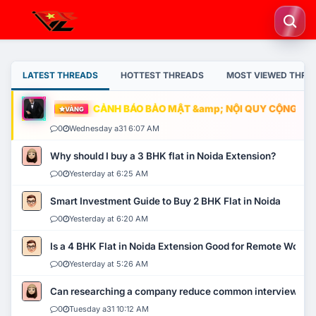
LATEST THREADS
HOTTEST THREADS
MOST VIEWED THRE
CẢNH BÁO BẢO MẬT &amp; NỘI QUY CỘNG ĐỒNG
VÀNG
0
Wednesday a31 6:07 AM
Why should I buy a 3 BHK flat in Noida Extension?
0
Yesterday at 6:25 AM
Smart Investment Guide to Buy 2 BHK Flat in Noida
0
Yesterday at 6:20 AM
Is a 4 BHK Flat in Noida Extension Good for Remote Work?
0
Yesterday at 5:26 AM
Can researching a company reduce common interview mi
0
Tuesday a31 10:12 AM