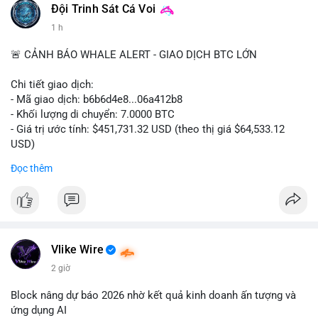
#binancesquare
#cryptonews
#digitalassetmarketclarityact
Đội Trinh Sát Cá Voi
#regulation
#cryptoregulation
1 h
$btc $eth
🚨 CẢNH BÁO WHALE ALERT - GIAO DỊCH BTC LỚN
#vlikevn
#titanbot
Chi tiết giao dịch:
- Mã giao dịch: b6b6d4e8...06a412b8
📰 Nguồn: CoinDesk
- Khối lượng di chuyển: 7.0000 BTC
- Giá trị ước tính: $451,731.32 USD (theo thị giá $64,533.12
USD)
- Thời gian: 03:19:44 2026-08-06 UTC
Đọc thêm
Nhận định phân tích:
Cá voi chuyển 7 BTC trị giá hơn 451 nghìn USD từ một địa chỉ
không xác định. Quy mô này nằm ở mức trung bình so với các
giao dịch whale điển hình, chưa đủ lớn để tạo áp lực bán trực
tiếp lên thị trường. Với mức giá hiện tại, động thái này thiên về
Vlike Wire
khả năng tái phân bổ danh mục đầu tư hoặc chuẩn bị thanh
2 giờ
khoản cho các giao dịch OTC. Tâm lý thị trường có thể bị ảnh
hưởng nhẹ, nhưng không đủ để gây biến động mạnh.
Block nâng dự báo 2026 nhờ kết quả kinh doanh ấn tượng và
ứng dụng AI