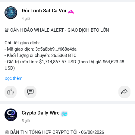
Đội Trinh Sát Cá Voi
4 giờ
🚨 CẢNH BÁO WHALE ALERT - GIAO DỊCH BTC LỚN
Chi tiết giao dịch:
- Mã giao dịch: 3c5a8bb9...f668e4da
- Khối lượng di chuyển: 26.5363 BTC
- Giá trị ước tính: $1,714,867.57 USD (theo thị giá $64,623.48
USD)
- Thời gian: 00:19:38 2026-08-06 UTC
Đọc thêm
Nhận định phân tích hành vi của Cá voi dựa trên giao dịch này:
Khối lượng 26.5363 BTC, tương đương 1.71 triệu USD, là mức
chuyển động đáng kể trong bối cảnh Bitcoin đang giao dịch
quanh vùng $64,600. Giao dịch chưa xác nhận (mempool) với
thời gian đêm muộn UTC cho thấy cá voi có thể đang tận dụng
Crypto Daily Wire
thanh khoản yếu để dịch chuyển tài sản mà không gây trượt
5 giờ
giá lớn. Nếu số BTC này được gửi lên sàn tập trung (CEX), khả
năng cao là chuẩn bị cho một lệnh bán lớn, tạo áp lực giảm
📰 BẢN TIN TỔNG HỢP CRYPTO TỐI - 06/08/2026