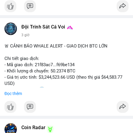
#bitcoin
#cryptosecurity
#blockchain
#binancesquare
#btc
$btc
Đội Trinh Sát Cá Voi
#vlikevn
#titanbot
3 giờ
📰 Nguồn: Cointelegraph
🚨 CẢNH BÁO WHALE ALERT - GIAO DỊCH BTC LỚN
Chi tiết giao dịch:
- Mã giao dịch: 21f83ac7...f69be134
- Khối lượng di chuyển: 50.2374 BTC
- Giá trị ước tính: $3,244,523.66 USD (theo thị giá $64,583.77
USD)
- Thời gian: 01:20
1 2026-08-06 UTC
Đọc thêm
Nhận định phân tích: Giao dịch 50.2374 BTC trị giá hơn 3.24
triệu USD được phát hiện trong mempool, chưa được xác
nhận. Với quy mô này, khả năng cao cá voi đang thực hiện
chiến lược chuyển ví lạnh để tích lũy dài hạn, không phải hành
Coin Radar
động bán tháo. Tuy nhiên, nếu dòng tiền này hướng về ví sàn