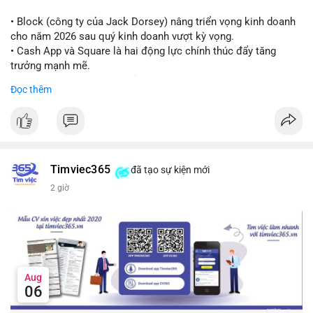
Lời khuyên cho nhà đầu tư nhỏ lẻ:
Theo dõi thêm các giao dịch lớn liên tiếp trong 24 giờ tới. Nếu
• Block (công ty của Jack Dorsey) nâng triển vọng kinh doanh
xuất hiện chuỗi chuyển tiền lên sàn, cần thận trọng trước nguy
cho năm 2026 sau quý kinh doanh vượt kỳ vọng.
cơ điều chỉnh. Tránh hành động theo cảm xúc khi chưa xác
• Cash App và Square là hai động lực chính thúc đẩy tăng
nhận đầy đủ dòng tiền.
trưởng mạnh mẽ.
• Công ty tuyên bố đang mở rộng ứng dụng AI vào hầu hết các
Đọc thêm
#7btc
#chuyenvilanh
#giaodichwhale
#btcmempool
#451kusd
quy trình phát triển phần mềm.
#block
#ai
#fintech
#cryptonews
#binancesquare
$btc $eth
Timviec365
đã tạo sự kiện mới
#vlikevn
#titanbot
2 giờ
📰 Nguồn: Cointelegraph
Aug
06