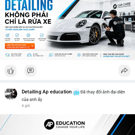
ro từ việc sàn Binance và các vấn đề pháp lý.
💡 NHẬN ĐỊNH & KHUYẾN NGHỊ: Thị trường đang ở giai đoạn
sợ mạo cực độ, có thể kéo dài nếu không có tín hiệu tích cực
rõ ràng. Các coin lớn như Ethereum, Solana vẫn được theo dõi
nhưng không đủ để khắc phục tâm lý sợ mạo. Người đầu tư
nên cẩn trọng, tập trung vào phân tích kỹ thuật và theo dõi các
thông tin chính từ các nguồn tin uy tín.
📊 Nguồn: Radar Tâm Lý Thị Trường
Detailing Ap education
Đã thay đổi ảnh đại diện
của anh ấy
4 giờ