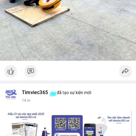
Timviec365
đã tạo sự kiện mới
14 m