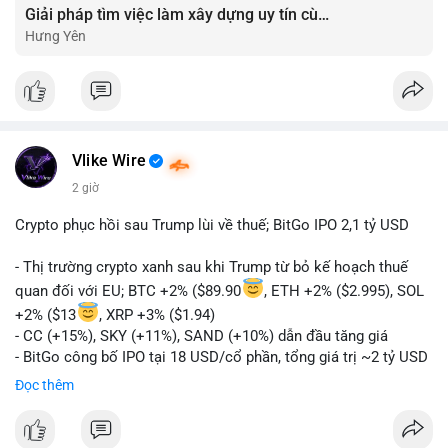
Giải pháp tìm việc làm xây dựng uy tín cùng mức lương thưởng hấp dẫn ?️
Hưng Yên
Vlike Wire
2 giờ
Crypto phục hồi sau Trump lùi về thuế; BitGo IPO 2,1 tỷ USD
- Thị trường crypto xanh sau khi Trump từ bỏ kế hoạch thuế
quan đối với EU; BTC +2% ($89.90
, ETH +2% ($2.995), SOL
+2% ($13
, XRP +3% ($1.94)
- CC (+15%), SKY (+11%), SAND (+10%) dẫn đầu tăng giá
- BitGo công bố IPO tại 18 USD/cổ phần, tổng giá trị ~2 tỷ USD
- Vitalik Buterin đề xuất DVT staking bản địa để tăng cường
Đọc thêm
bảo mật và phi tập trung Ethereum
- Hong Kong phát hành giấy phép stablecoin mới với yêu cầu
tuân thủ nghiêm ngặt