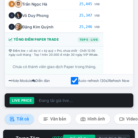
Trần Ngọc Hà
25,445
3
VNĐ
Võ Duy Phong
25,347
4
VNĐ
Đặng Kim Quỳnh
25,246
5
VNĐ
TỔNG ĐIỂM PAPER TRADE
TOP 5 · LIVE
Điểm live = số dư ví + ký quỹ + PnL chưa chốt · Chốt 12:00
ngày cuối tháng · Top 1 trên 20.000 đ nhận 30 ngày VIP Whale.
Chưa có thành viên giao dịch Paper trong tháng.
Hide Module
Diễn đàn
Auto-refresh (30s)
Refresh Now
Đang tải giá live...
LIVE PRICE
Tất cả
Văn bản
Hình ảnh
Video