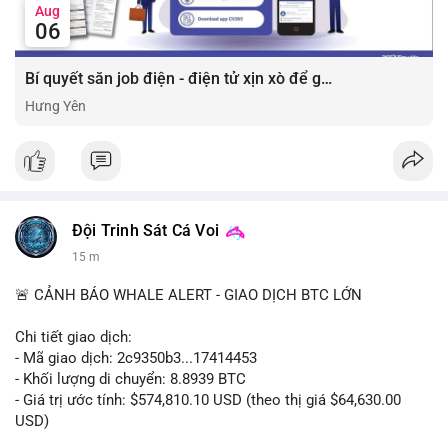
Aug
06
Bí quyết săn job điện - điện tử xịn xò để gia tăng thu nhập ⚡
Hưng Yên
Đội Trinh Sát Cá Voi
15 m
🚨 CẢNH BÁO WHALE ALERT - GIAO DỊCH BTC LỚN
Chi tiết giao dịch:
- Mã giao dịch: 2c9350b3...17414453
- Khối lượng di chuyển: 8.8939 BTC
- Giá trị ước tính: $574,810.10 USD (theo thị giá $64,630.00
USD)
- Thời gian: 04:19:58 2026-08-06 UTC