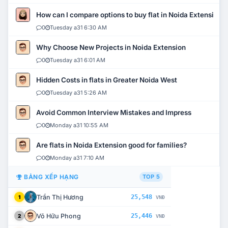
How can I compare options to buy flat in Noida Extension?
0
Tuesday a31 6:30 AM
Why Choose New Projects in Noida Extension
0
Tuesday a31 6:01 AM
Hidden Costs in flats in Greater Noida West
0
Tuesday a31 5:26 AM
Avoid Common Interview Mistakes and Impress
0
Monday a31 10:55 AM
Are flats in Noida Extension good for families?
0
Monday a31 7:10 AM
BẢNG XẾP HẠNG
TOP 5
Trần Thị Hương
25,548
1
VNĐ
Võ Hữu Phong
25,446
2
VNĐ