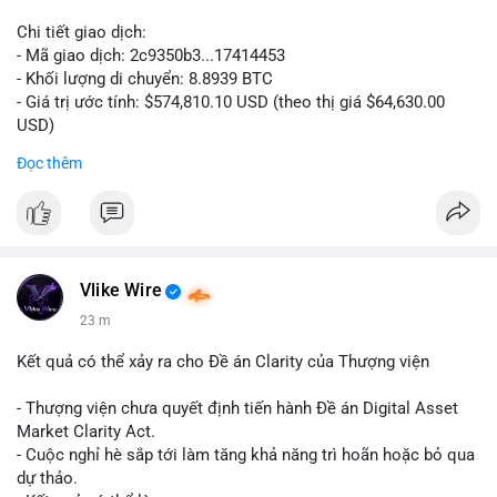
Chi tiết giao dịch:
- Mã giao dịch: 2c9350b3...17414453
- Khối lượng di chuyển: 8.8939 BTC
- Giá trị ước tính: $574,810.10 USD (theo thị giá $64,630.00
USD)
- Thời gian: 04:19:58 2026-08-06 UTC
Đọc thêm
Nhận định phân tích: Khối lượng 8.8939 BTC trị giá hơn nửa
triệu USD được di chuyển trong một giao dịch duy nhất cho
thấy dấu hiệu của một tổ chức hoặc cá nhân sở hữu lượng tài
sản lớn đang tái cơ cấu danh mục. Với mức giá hiện tại, hành
động này nghiêng về khả năng chuyển đến ví lạnh để tích trữ
Vlike Wire
dài hạn hơn là bán tháo, bởi nếu muốn thanh khoản ngay, cá
23 m
voi thường chia nhỏ giao dịch để tránh trượt giá. Tuy nhiên,
một phần nhỏ khối lượng này vẫn có thể được dùng để đặt
Kết quả có thể xảy ra cho Đề án Clarity của Thượng viện
lệnh trên sàn, tạo áp lực tâm lý ngắn hạn lên thị trường.
- Thượng viện chưa quyết định tiến hành Đề án Digital Asset
Lời khuyên: Nhà đầu tư nhỏ lẻ nên theo dõi thêm các giao dịch
Market Clarity Act.
tiếp theo từ cùng một địa chỉ nguồn để xác định rõ xu hướng.
- Cuộc nghỉ hè sắp tới làm tăng khả năng trì hoãn hoặc bỏ qua
Không nên hành động vội vàng dựa trên một giao dịch đơn lẻ,
dự thảo.