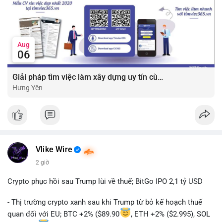
Aug
06
Giải pháp tìm việc làm xây dựng uy tín cùng mức lương thưởng hấp dẫn ?️
Hưng Yên
Vlike Wire
2 giờ
Crypto phục hồi sau Trump lùi về thuế; BitGo IPO 2,1 tỷ USD
- Thị trường crypto xanh sau khi Trump từ bỏ kế hoạch thuế
quan đối với EU; BTC +2% ($89.90
, ETH +2% ($2.995), SOL