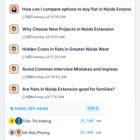
How can I compare options to buy flat in Noida Extension?
0
Tuesday a31 6:30 AM
Why Choose New Projects in Noida Extension
0
Tuesday a31 6:01 AM
Hidden Costs in flats in Greater Noida West
0
Tuesday a31 5:26 AM
Avoid Common Interview Mistakes and Impress
0
Monday a31 10:55 AM
Are flats in Noida Extension good for families?
0
Monday a31 7:10 AM
BẢNG XẾP HẠNG
TOP 5
Trần Thị Hương
25,548
1
VNĐ
Võ Hữu Phong
25,446
2
VNĐ