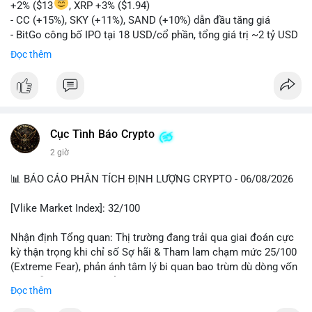
+2% ($13
, XRP +3% ($1.94)
- CC (+15%), SKY (+11%), SAND (+10%) dẫn đầu tăng giá
- BitGo công bố IPO tại 18 USD/cổ phần, tổng giá trị ~2 tỷ USD
- Vitalik Buterin đề xuất DVT staking bản địa để tăng cường
Đọc thêm
bảo mật và phi tập trung Ethereum
- Hong Kong phát hành giấy phép stablecoin mới với yêu cầu
tuân thủ nghiêm ngặt
- Nga xác định crypto là tài sản hợp pháp, tạo tiền lệ pháp lý
- Trump hy vọng ký vào luật cấu trúc thị trường crypto sớm
Cục Tình Báo Crypto
nonostante sự bất đồng trong Quốc hội
- Saga’s EVM blockchain ngừng hoạt động sau cuộc tấn công
2 giờ
7 triệu USD
📊 BÁO CÁO PHÂN TÍCH ĐỊNH LƯỢNG CRYPTO - 06/08/2026
- Steak ’n Shake cho phép nhân viên nhận lương một phần dưới
dạng Bitcoin
[Vlike Market Index]: 32/100
#binancesquare
#cryptonews
#btc
#eth
#sol
#xrp
#bitgo
#vitalikbuterin
#stablecoin
#hongkong
#russia
#trump
#saga
Nhận định Tổng quan: Thị trường đang trải qua giai đoán cực
#steaknshake
kỳ thận trọng khi chỉ số Sợ hãi & Tham lam chạm mức 25/100
(Extreme Fear), phản ánh tâm lý bi quan bao trùm dù dòng vốn
$btc $eth $sol $xrp $cc
#cc
$sky
#sky
$sand
#sand
DeFi vẫn cho thấy sự ổn định tương đối.
Đọc thêm
#vlikevn
#titanbot
Phân tích Dòng tiền DeFi (DefiLlama): Tổng TVL DeFi đạt