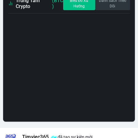
Trung Tâm
(BTC
Biểu Đồ Xu
Danh Sách Theo
Crypto
)
Hướng
Dõi
Timviec365
đã tạo sự kiện mới