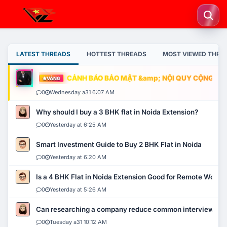
LATEST THREADS
HOTTEST THREADS
MOST VIEWED THRE
CẢNH BÁO BẢO MẬT &amp; NỘI QUY CỘNG ĐỒNG
VÀNG
0
Wednesday a31 6:07 AM
Why should I buy a 3 BHK flat in Noida Extension?
0
Yesterday at 6:25 AM
Smart Investment Guide to Buy 2 BHK Flat in Noida
0
Yesterday at 6:20 AM
Is a 4 BHK Flat in Noida Extension Good for Remote Work?
0
Yesterday at 5:26 AM
Can researching a company reduce common interview mi
0
Tuesday a31 10:12 AM