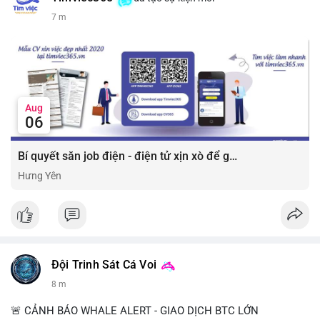
7 m
Aug
06
Bí quyết săn job điện - điện tử xịn xò để gia tăng thu nhập ⚡
Hưng Yên
Đội Trinh Sát Cá Voi
8 m
🚨 CẢNH BÁO WHALE ALERT - GIAO DỊCH BTC LỚN