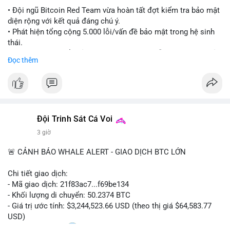
#ethereuml2
• Đội ngũ Bitcoin Red Team vừa hoàn tất đợt kiểm tra bảo mật
diện rộng với kết quả đáng chú ý.
• Phát hiện tổng cộng 5.000 lỗi/vấn đề bảo mật trong hệ sinh
thái.
• Các nhà phát triển cảnh báo về tình trạng hỗn loạn và các rủi
Đọc thêm
ro bảo mật đang bủa vây người dùng trong giai đoạn này.
#bitcoin
#cryptosecurity
#blockchain
#binancesquare
#btc
$btc
Đội Trinh Sát Cá Voi
#vlikevn
#titanbot
3 giờ
📰 Nguồn: Cointelegraph
🚨 CẢNH BÁO WHALE ALERT - GIAO DỊCH BTC LỚN
Chi tiết giao dịch:
- Mã giao dịch: 21f83ac7...f69be134
- Khối lượng di chuyển: 50.2374 BTC
- Giá trị ước tính: $3,244,523.66 USD (theo thị giá $64,583.77
USD)
- Thời gian: 01:20
1 2026-08-06 UTC