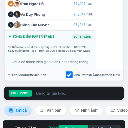
Trần Ngọc Hà
25,445
3
VNĐ
Võ Duy Phong
25,347
4
VNĐ
Đặng Kim Quỳnh
25,246
5
VNĐ
TỔNG ĐIỂM PAPER TRADE
TOP 5 · LIVE
Điểm live = số dư ví + ký quỹ + PnL chưa chốt · Chốt 12:00
ngày cuối tháng · Top 1 trên 20.000 đ nhận 30 ngày VIP Whale.
Chưa có thành viên giao dịch Paper trong tháng.
Hide Module
Diễn đàn
Auto-refresh (30s)
Refresh Now
Đang tải giá live...
LIVE PRICE
Tất cả
Văn bản
Hình ảnh
Video